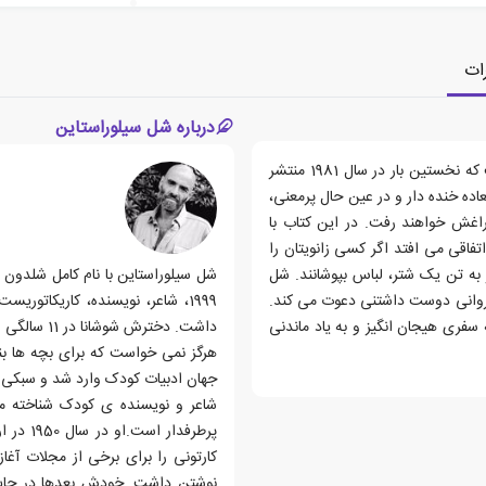
ات
درباره شل سیلوراستاین
کتاب چراغی زیر شیروانی، اثری نوشته ی شل سیلوراستاین است که نخستین بار در سال 1981 منتشر
ه خنده دار و در عین حال پرمعنی،
راغش خواهند رفت. در این کتاب با
فاقی می افتد اگر کسی زانویتان را
 به تن یک شتر، لباس بپوشانند. شل
شیروانی دوست داشتنی دعوت می کند.
1999، شاعر، نویسنده، کاریکاتو
ه سفری هیجان انگیز و به یاد ماندنی
هرگز نمی خواست که برای بچه ها بن
جهان ادبیات کودک وارد شد و سبکی جد
شاعر و نویسنده ی کودک شناخته می
پرطرفدا
کارتونی را برای برخی از مجلات آغا
نوشتن داشت. خودش بعدها در جایی م