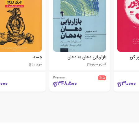
ر کن
بازاریابی دهان به دهان
جسد
اندی سرنویتز
مری روچ
410،000
٪15
،000
348،500
29،000