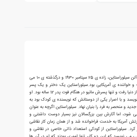
شل سیلوراستاین با نام کامل شلدون آلن سیلوراستاین، زاده ی 25 سپتامبر 1930 و درگذشته ی 10 می
ریست و خواننده ی آمریکایی بود.سیلوراستاین یک دختر و یک پسر
داشت. دخترش شوشانا در 11 سالگی از دنیا رفت و تنها پسرش ماتیو در هنگام فوت پدر 12 ساله بود. او
ویسد و با اصرار یکی از دوستانش که نویسنده ی کودک بود به
ید و منحصر به فرد را بنیان نهاد. سیلوراستاین اگرچه به عنوان
 شود، اما آثارش بین بزرگسالان نیز بسیار دوست داشتنی و
ر است.او در سال 1950 در ارتش آمریکا به خدمت فراخوانده شد و از همان زمان کار نقاشی
ز کرد. سیلوراستاین از کودکی استعداد ذاتی خاصی در نقاشی و
ی نویسد که این دو کار، تنها اموری بودند که او در آن ها