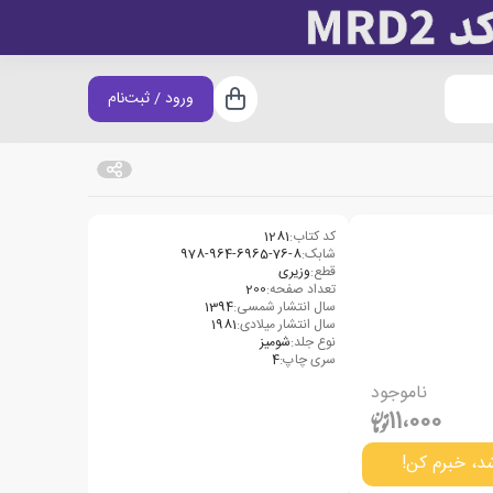
ورود / ثبت‌نام
سبد خرید
کد کتاب:
1281
شابک:
978-964-6965-76-8
قطع:
وزیری
تعداد صفحه:
200
سال انتشار شمسی:
1394
سال انتشار میلادی:
1981
نوع جلد:
شومیز
سری چاپ:
4
ناموجود
11،000
د، خبرم کن!