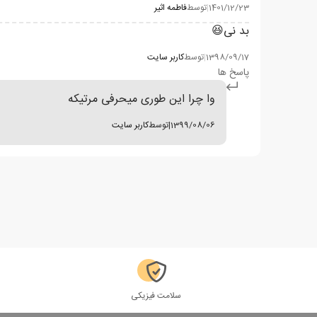
1401/12/23
|
توسط
فاطمه اثیر
بد نی😆
1398/09/17
|
توسط
کاربر سایت
پاسخ ها
وا چرا این طوری میحرفی مرتیکه
1399/08/06
|
توسط
کاربر سایت
سلامت فیزیکی