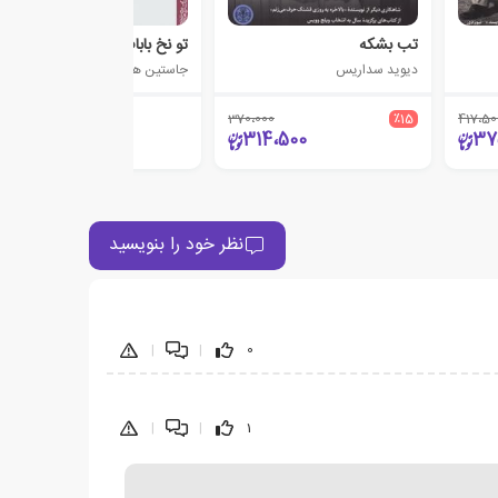
تب بشکه
تو نخ بابام
دیوید سداریس
جاستین هالپرن
370،000
٪15
417،50
34،000
314،500
37
نظر خود را بنویسید
|
|
0
|
|
1