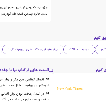
جزو لیست پرفروش ترین های نیویورک
نامزد جایزه بهترین کتاب طنز گودریدز
یق کنیم
مجموعه مقالات
پرفروش ترین کتاب های نیویورک تایمز
 کنیم
قسمت هایی از کتاب بیا با جغدها
اتصال کوتاهی بین مغز و زبان م
کدومتون رو ببینم» به شکل «خب، شاید
New York Times
در ابتدا، زمخت بودن زبان آلمانی
داشت واقعا دستور می داد و می گفت: