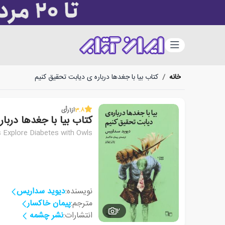
دسته‌بندی
خانه
/
کتاب بیا با جغدها درباره ی دیابت تحقیق کنیم
3.8
از
1
رأی
کتاب بیا با جغدها دربا
s Explore Diabetes with Owls
نویسنده:
دیوید سداریس
مترجم:
پیمان خاکسار
2
انتشارات:
نشر چشمه