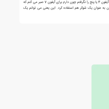
آیفون 2 به آیفون 3 رسید، اما من آیفون 4 یا پنج را نگرفتم چون دارم برای آیفون 7 صبر می کنم که
ن به عنوان یک شوکر هم استفاده کرد. این یعنی می توانم یک