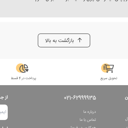
بازگشت به بالا
تحویل سریع
پرداخت در 4 قسط
ن
از ج
021-62999935
درباره ما
ل
تماس با ما