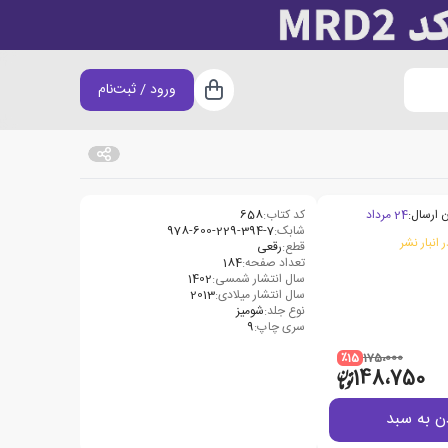
ورود / ثبت‌نام
سبد خرید
 ارسال:
24 مرداد
کد کتاب:
658
شابک:
978-600-229-394-7
 انبار نشر
قطع:
رقعی
تعداد صفحه:
184
سال انتشار شمسی:
1402
سال انتشار میلادی:
2013
نوع جلد:
شومیز
سری چاپ:
9
٪15
175،000
148،750
ن به سبد