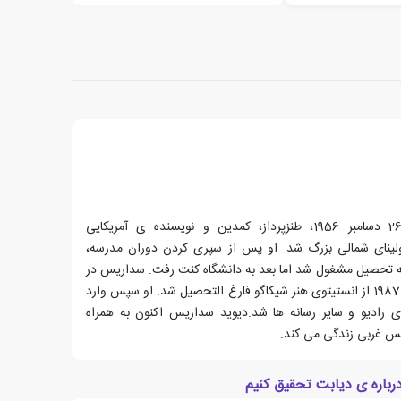
دیوید ریموند سداریس، زاده ی 26 دسامبر 1956، طنزپرداز، کمدین و نویسنده ی آمریکایی
لینای شمالی بزرگ شد. او پس از سپری کردن دوران مدرسه،
 به تحصیل مشغول شد اما بعد به دانشگاه کنت رفت. سداریس در
سال 1983 به شیکاگو رفت و در سال 1987 از انستیتوی هنر شیکاگو فارغ التحصیل شد. او سپس وارد
 رادیو و سایر رسانه ها شد.دیوید سداریس اکنون به همراه
س غربی زندگی می کند.
رباره ی دیابت تحقیق کنیم