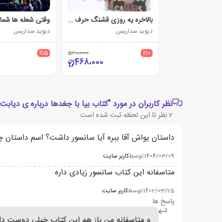
بالاخره یه روزی قشنگ حرف می زنم
دیوید سداریس
دیوید سداریس
٪15
520،000
٪10
468،000
نظر کاربران در مورد "کتاب بیا با جغدها درباره ی دیابت
2
نظر تا این لحظه ثبت شده است
داستان یواش آقا ببره آیا سانسور داشت؟ اسم داستان 
1404/03/09
|
توسط
کاربر سایت
متاسفانه این کتاب سانسور زیادی داره
1402/03/25
|
توسط
کاربر سایت
پاسخ ها
و متاسفانه من باز هم این کتاب خیلی دوست دا