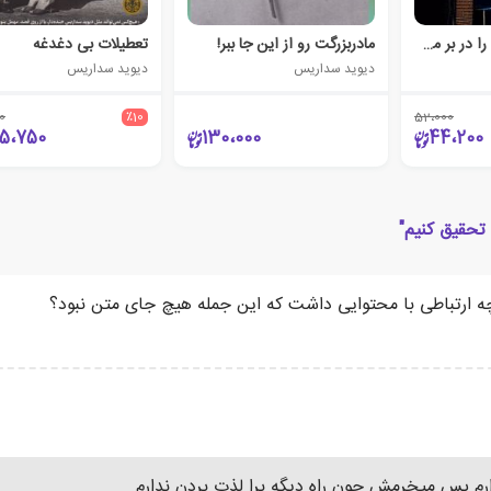
وقتی شعله ها شما را در بر می گیرند
مادربزرگت رو از این جا ببر!
تعطیلات بی دغدغه
دیوید سداریس
دیوید سداریس
0
٪10
52،000
5،750
130،000
44،200
 تحقیق کنیم"
چه ارتباطی با محتوایی داشت که این جمله هیچ جای متن نبود؟
رم پس میخرمش چون راه دیگه برا لذت بردن ندارم