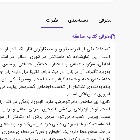
معرفی
دسته‌بندی
نظرات
معرفی کتاب صاعقه
"صاعقه" یکی از قدرتمندترین و ماندگارترین آثار الکساندر او
است. این نمایشنامه که داستانش در شهری استانی در امتداد 
اخلاقی، سرکوب عاطفی و ساختار سخت‌گیر اجتماعی روسیه‌ی ق
به‌ویژه تأثیرات آن بر زنان. در مرکز درام، کاترینا قرار دارد؛ 
خفه‌کننده‌ی خانه و جامعه گرفتار شده است. اوستروفسکی این دا
بلکه به‌مثابه‌ی نشانه‌ای از شکست اجتماعی گسترده‌تر روایت می
امروزی طنین‌افکن است.
کاترینا زیر سلطه‌ی مادرشوهرش، مارفا کابانووا، زندگی می‌کند؛
است. او در ازدواجی بی‌عشق با تیخون - مردی منفعل و ترسو - 
سمت بوریس کشیده می‌شود؛ مردی پرشور که عشقش از سوی 
احساسات، کاترینا از مرزهای دنیای خود عبور می‌کند و با پیامدهای
در چند سطح معنا دارد: یک "طوفان واقعی" در نقطه‌ای محوری از
کاترینا"، و نمادی از "تقابل خشونت‌بار میان میل فردی و نظم اجتما