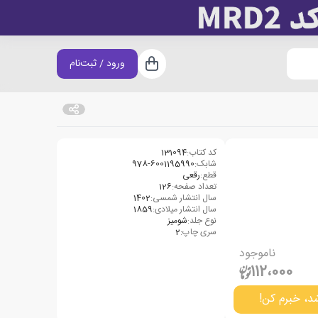
ورود / ثبت‌نام
سبد خرید
کد کتاب:
131094
شابک:
978-6001195990
قطع:
رقعی
تعداد صفحه:
126
سال انتشار شمسی:
1402
سال انتشار میلادی:
1859
نوع جلد:
شومیز
سری چاپ:
2
ناموجود
112،000
د، خبرم کن!