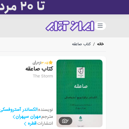
دسته‌بندی
خانه
/
کتاب صاعقه
3.05
از
2
رأی
کتاب صاعقه
The Storm
نویسنده:
الکساندر آستروفسکی
مترجم:
مهران سپهران
2
انتشارات:
قطره