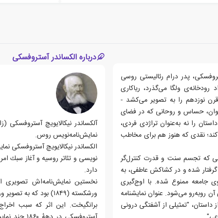
درباره الکساندر آستروفسکی
ستروفسکی، پدر درام رئالیستی روسی
رودخانه‌ی ولگا می‌گذرد، ریاکاری
رن نوزدهم را به تصویر می‌کشد -
زنی جوان، حساس و روحانی که در فضای
ستان را نه به‌عنوان تراژدی فردی،
‌کند؛ نقدی که هنوز هم برای مخاطب
نمایش‌نامه‌نویس روس.
الكساندر نيكالايويچ آستروفسكى نما
 زنی که تجسم سنت و قدرت کنترل‌گر
گرفتار شده و در کشاکش عاطفی، به
دارد.
جامعه ممنوع شده. با اوج‌گیری
 آن روبه‌رو می‌شود. عنوان نمایشنامه
ورشکسته (۱۸۴۹) بود که
 داستان، "تمثیلی از آشفتگی درونی
برانگیخت. این اثر که سبب اخرا
عی".
آستروفسکی در 