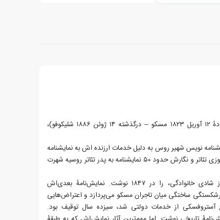
آلکساندر نیکالایویچ آستروفسکی (زادهٔ ۱۲ آوریل ۱۸۲۳ مسکو – درگذشته ۱۴ ژوئن ۱۸۸۶ شلیکوفو)،
يشنامه نويس شهير روس به دليل خدمات ارزنده اش به نمايشنامه
نويسى و تئاتر روسيه و آغاز سبك امروزى تئاتر و نگارش حدود ٥٠ نمايشنامه به پدر تئاتر روسيه شهرت
نخستین نمایش‌نامه‌اش تصویری از شادی خانوادگى، را در ۱۸۴۷ نوشت. نمایش‌نامهٔ بعدی‌اش
 به تصویر ورشکستگی ساختگی میان تاجران مسکو می‌پردازد و اعتراض‌هایی
ج آستروفسکی از خدمات دولتی شد، سیزده سال توقیف بود.
دههٔ ۱۸۶۰ چند نمایش‌نامهٔ تاریخی نوشت. اما مهم‌ترین آثار نمایش‌اش که به طبقهٔ