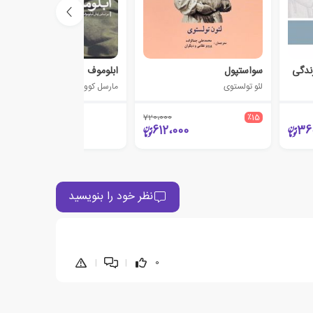
ندگی
سواستپول
ابلوموف
لئو تولستوی
مارسل کوولیه
720،000
٪15
152،000
612،000
36
نظر خود را بنویسید
|
|
0