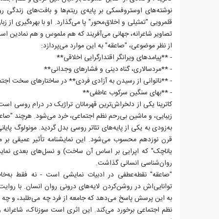
نوشته‌های اوستروفسکی بر پایه‌ی ریتم‌ها و بافت‌های زندگی ر
قلمرویی "تمثیلی و اخلاق‌محور" پا می‌گذارد. او با بهره‌گیری از 
تصاویر شاعرانه، جهانی می‌آفریند که هم ملموس و هم نمادین اس
از نظر موضوعی، "صاعقه" به این موارد می‌پردازد:
- **پیامدهای ویرانگر اقتدارگرایی اخلاقی**
- **مردسالاری، گناه دینی و فشارهای وجدانی**
- **ناتوانی از رسیدن به آزادی فردی** در ساختارهای سخت اجت
- **بهای سنگین سرکوب عاطفی**
کاترینا یکی از دلخراش‌ترین قهرمانان تراژیک در درام روسی اس
زیبایی، و ماشین بی‌رحم نظم اجتماعی، خرد می‌شود. هرچند "صاعقه
به‌زودی به یکی از پایه‌های تئاتر روسی بدل گردید. مونولوگ پایان
قرن نوزدهم محسوب می‌شود. این نمایشنامه تأثیر عمیقی بر م
یاناچک" که اپرایی بر اساس آن ساخت) و نسل‌های بعدی نمایشنا
روان‌شناسی انسانی گذاشت.
"صاعقه" نقطه‌عطفی در ادبیات نمایشی است - نه فقط به‌خا
توانایی‌اش در روشن‌کردن لایه‌های درونی روان انسان. با روای
به این پرسش پاسخ می‌دهد که جامعه از فرد چه می‌طلبد، و چه 
نظم اجتماعی برخورد می‌کند. این اثری است سوزناک، شاعرانه و