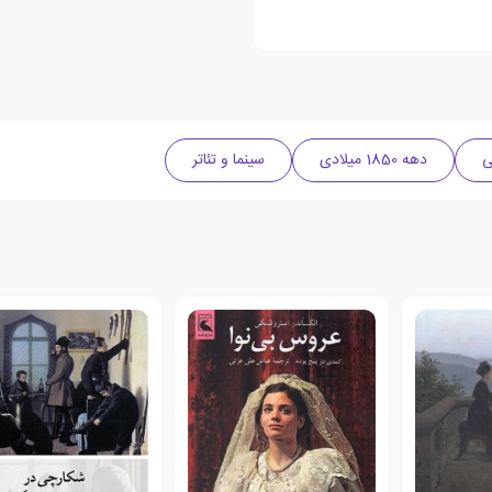
ی
دهه 1850 میلادی
سینما و تئاتر