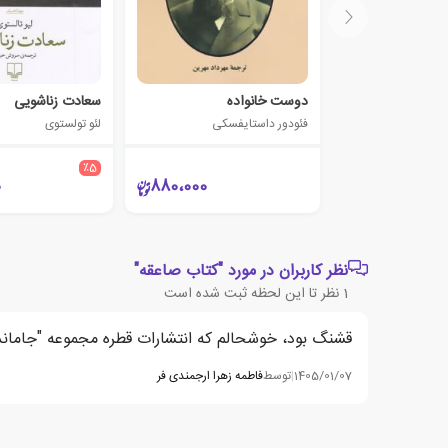
دوست خانواده
سعادت زناشویی
فئودور داستایفسکی
لئو تولستوی
٪5
0
880،000
نظر کاربران در مورد "کتاب صاعقه"
1
نظر تا این لحظه ثبت شده است
قشنگ بود، خوشحالم که انتشارات قطره مجموعه "جامانده‌
1405/01/07
|
توسط
فاطمه زهرا ارجمندی فر