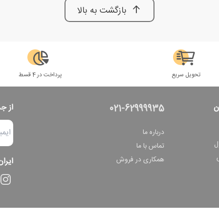
بازگشت به بالا
تحویل سریع
پرداخت در 4 قسط
ن
از ج
021-62999935
درباره ما
ل
تماس با ما
همکاری در فروش
ایران