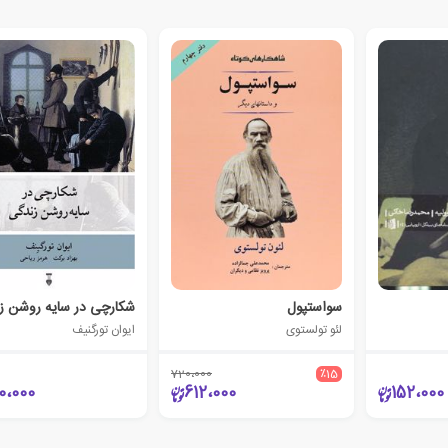
سواستپول
شکارچی در سایه روشن ز
لئو تولستوی
ایوان تورگنیف
720،000
٪15
0،000
612،000
152،000