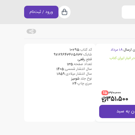
ورود / ثبت‌نام
سبد خرید
ن ارسال:
18 مرداد
کد کتاب:
10295
شابک:
9789643625832
قطع:
رقعی
تعداد صفحه:
135
سال انتشار شمسی:
1405
سال انتشار میلادی:
1859
نوع جلد:
شومیز
سری چاپ:
24
٪5
370،000
351،500
ن به سبد