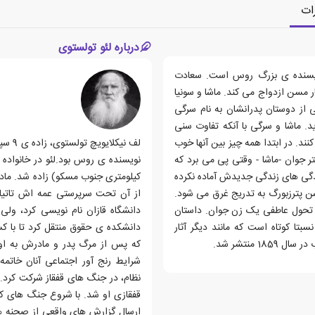
ات
درباره لئو تولستوی
 نویسنده ی بزرگ روس است. سعادت
 مسن ازدواج می کند. ماشا و سونیا
ی از دوستان پدرانشان به نام سرگی
د. ماشا و سرگی با آنکه تفاوت سنی
نند. در ابتدا همه چیز بین آنها خوب
ر جوان -ماشا - وقتی پی می برد که
یدگی های زندگی جدیدش آماده نکرده
کیلومتری جنوب مسکو) زاده شد. ماد
 پترزبورگ به تدریج غرق می شود.
از تحول عاطفی یک زن جوان. داستان
تا کوتاه است که مانند دیگر آثار
 منتشر شد.
که پس از مرگ پدر و مادرش به او ا
نظام، در جنگ های قفقاز شرکت کرد. 
ارسال گزارش های واقعی از صحنه ها