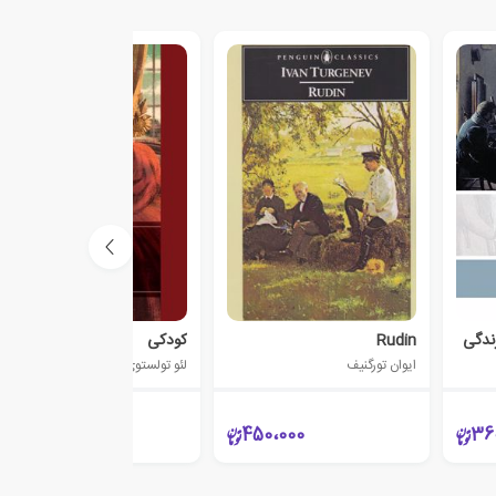
ندگی
Rudin
کودکی
ایوان تورگنیف
لئو تولستوی
780،000
450،000
36