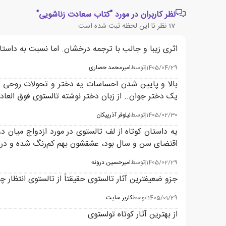
نظر کاربران در مورد "کتاب سعادت زناشویی"
17
نظر تا این لحظه ثبت شده است
اثری زیبا و جالب با ترجمه درخشان. اما نسبت به داستا
1405/04/29
|
توسط
امیرمحمد حصاری
بالا و پایین شدن احساسات یه دختر و تحولات روحی 
یک دختر جوان.. از زبان دختر نوشته تالستوی فوق العاد
1405/02/30
|
توسط
نیلوفر آذرپیکان
یه داستان کوتاه از لف تالستوی در مورد ازدواج میان دو
اقتضای سن و سال بود، عشقشون بهم کم‌رنگ شده و در مس
1405/02/29
|
توسط
امیرحسین درونه
جزو ضعیفترین آثار تالستوی حقیقتاً از تالستوی انتظار چ
1405/01/29
|
توسط
کاربر سایت
از بهترین آثار کوتاه تولستوی