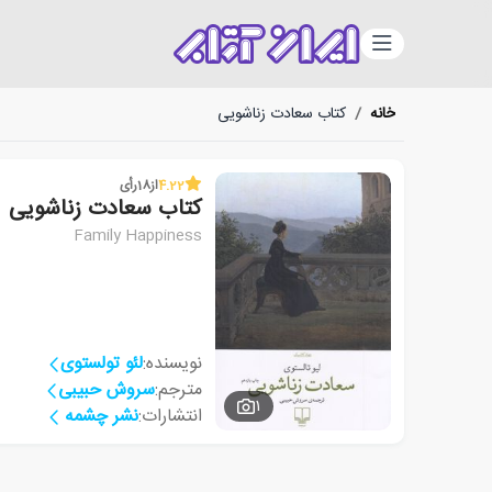
دسته‌بندی
خانه
/
کتاب سعادت زناشویی
4.22
از
18
رأی
کتاب سعادت زناشویی
Family Happiness
نویسنده:
لئو تولستوی
مترجم:
سروش حبیبی
1
انتشارات:
نشر چشمه