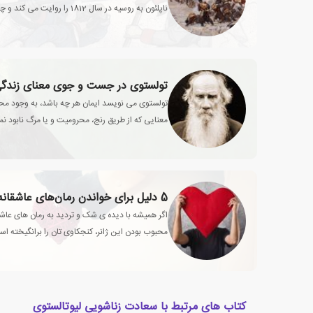
ناپلئون به روسیه در سال 1812 ر
اوایل قرن نوزدهم به تصویر می کشد.
تولستوی در جست و جوی معنای زندگ
تولستوی می نویسد ایمان هر چه باشد، به وجود مح
معنایی که از طریق رنج، محرومیت و یا مرگ نابود ن
5 دلیل برای خواندن رمان‌های عاشقانه‌‌ و تأثیر آن بر زندگی
اگر همیشه با دیده ی شک و تردید به رمان های عاشق
محبوب بودن این ژانر، کنجکاوی تان را برانگیخته اس
کتاب های مرتبط با سعادت زناشویی لیوتالستوی