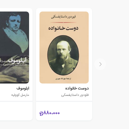
دوست خانواده
ابلوموف
فئودور داستایفسکی
مارسل کوولیه
880،000