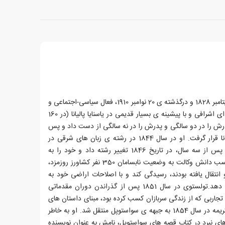
لف نیکلایویچ تولستوی، زاده ی 9 سپتامبر 1828 و درگذشته ی 20 نوامبر 1910، فعال سیاسی-اجتماعی و
نویسنده ی روس بود.لئو در خانواده ای اشرافی و با پیشینه ی بسیار قدیمی در یاسنایا پالیانا (در 160
رش را در دو سالگی و پدرش را در نه سالگی از دست داد و پس
از آن تحت سرپرستی عمه اش تاتیانا قرار گرفت. او در سال 1844 در رشته ی زبان های شرقی در
دانشگاه قازان نام نویسی کرد، ولی پس از سه سال، در تاریخ 1846 تغییر رشته داد و خود را به
دانشکده ی حقوق منتقل کرد تا با کسب دانش وکالت به وضعیت نابسامان 350 نفر کشاورز روزمزد،
نتقال یافته بودند، رسیدگی کند و با اصلاحات اراضی خود به
شرایط رنج آور اجتماعی آنان خاتمه دهد.تولستوی در سال 1851 پس از گذراندن دوران مقدماتی
تجاربی که از زندگی سربازان کسب کرده بود، مبنای داستان های
قفقازی او شد. با شروع جنگ های کریمه در سال 1854 به جبهه ی سواستوپل منتقل شد. او به خاطر
ی نبرد در کتاب قصه های سواستوپل، نامش به عنوان نویسنده