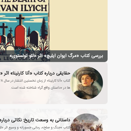
بررسی کتاب «مرگ ایوان ایلیچ» اثر «لئو تولستوی»
حقایقی درباره کتاب «آنا کارنینا» اثر «
ها در «داستان واقع گرا» شناخته شده است.
داستانی به وسعت تاریخ: نکاتی دربا
کتاب «جنگ و صلح»، رمانی جسورانه و وسیع اثر «ل