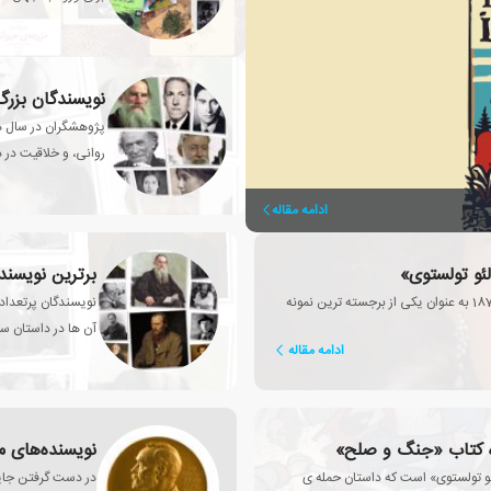
نویسندگان بزرگ 
پژوهشگران در سال ها
روانی، و خلاقیت در ذ
ادامه مقاله
لئو تولستوی»
برترین نویسند
کتاب «آنا کارنینا» از زمان نخستین انتشار در سال 1878 به عنوان یکی از برجسته ترین نمونه
نویسندگان پرتعدادی
آن ها در داستان سر
ادامه مقاله
ره کتاب «جنگ و صلح»
نویسنده‌های م
ئو تولستوی» است که داستان حمله ی
در دست گرفتن جایزه