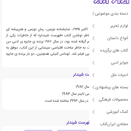
دسته بندی موضوعی
لوازم تحریر
توماس کنیلی ، زاده ی ۷ اکتبر ۱۹۳۵، نمایشنامه نویس، رمان نویس و هنرپیشه ای
استرالیایی است. او به خاطر نوشتن کتاب «فهرست شیندلر» که از خاطرات یکی از
انواع داستان
بازماندگان هولوکاست الهام گرفته شده بود، در سال ۱۹۸۲ برنده ی جایزه ی ادبی من
بوکر شد. استیون اسپیلبرگ به خاطر ساخت اقتباسی سینمایی از این کتاب، موفق به
کتاب های برگزیده
کسب جایزه ی اسکار بهترین فیلم شد. توماس کنیلی همچنین، دو بار برنده ی جایزه
مایلز فرانکلین شده است.
جوایز ادبی
ویژگی های کتاب فهرست شیندلر
ادبیات ملل
بسته های پیشنهادی
برنده ی جایزه ی من بوکر سال 1982
برنده ی جایزه ی لس آنجلس تایمز سال 1983
محصولات فرهنگی
فیلمی بر اساس این کتاب در سال 1993 ساخته شده است.
کمک آموزشی
دسته بندی های کتاب فهرست شیندلر
مجله‌ی ایران‌کتاب