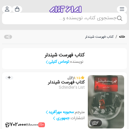
دسته‌بندی
ورود 
سبد خرید
جستجوی کتاب، نویسنده و...
خانه
/
کتاب فهرست شیندلر
کتاب فهرست شیندلر
نویسنده:
توماس کنیلی
1.75
از
4
رأی
کتاب فهرست شیندلر
Schindler's List
مترجم:
محبوبه مهرآفرید
انتشارات:
جمهوری
2
702،000
٪10
780،000