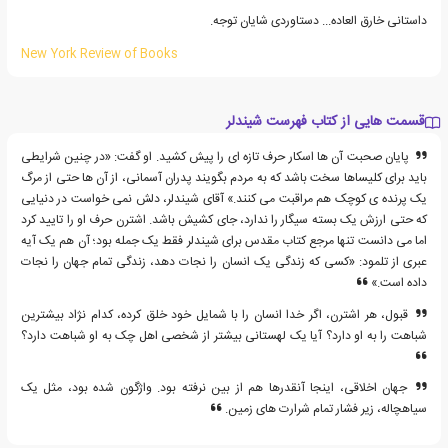
داستانی خارق العاده... دستاوردی شایان توجه.
New York Review of Books
قسمت هایی از کتاب فهرست شیندلر
پایان صحبت آن ها اسکار حرف تازه ای را پیش کشید. او گفت: «در چنین شرایطی
باید برای کلیساها سخت باشد که به مردم بگویند پدران آسمانی، از آن ها حتی از مرگ
یک پرنده ی کوچک هم مراقبت می کنند.» آقای شیندلر، دلش نمی خواست در دنیایی
که حتی ارزش یک بسته سیگار را ندارد، جای کشیش باشد. اشترن حرف او را تایید کرد
اما می دانست تنها مرجع کتاب مقدس برای شیندلر فقط یک جمله بود؛ آن هم یک آیه
عبری از تلمود: «کسی که زندگی یک انسان را نجات دهد، زندگی تمام جهان را نجات
داده است.»
قبول، هر اشترن، اگر خدا انسان را با شمایل خود خلق کرده، کدام نژاد بیشترین
شباهت را به او دارد؟ آیا یک لهستانی بیشتر از شخصی اهل چک به او شباهت دارد؟
جهان اخلاقی، اینجا آنقدرها هم از بین نرفته بود. واژگون شده بود، مثل یک
سیاهچاله، زیر فشار تمام شرارت های زمین.