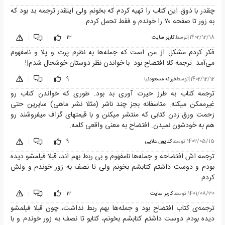
چقدر با ذوق این کتاب را تهیه کردم که بخونم ولی اینقدر ترجمه بد بود که
به زور تا صفحه ۷۰ را خوندم و فقط تحمل کردم
1402/12/18
|
توسط
کاربر سایت
13
|
|
فکر کردم مشکل از من است که جمله‌ها به نظرم پرت و پلا و نامفهوم
می‌آمد .ترجمه کلا افتضاح بود .با خواندن نظر دوستان خوشحال شدم|!
1402/12/12
|
توسط
فرزانه مسعودنیا
9
|
|
ترجمه کتاب به طرز حیرت آوری بد بود. طوری که خواندن کتاب رو
غیرممکن میکنه. متاسفانه بجز چند ناشر (مثلا نشر ماهی) سایرین حتی
زحمت ورق زدن کتابی که منتشر میکنن و با قیمتهای گزاف میفروشند رو
هم به خودشون نمیدن. افتضاح به معنی واقعی کلمه.
1402/05/15
|
توسط
کتایون علایی
9
|
|
ترجمه اش افتضاحه و جمله‌ها نامفهوم و بی ربط بهم اند، قبلا فیلمشو دیده
بودم و دوست داشتم کتابشم بخونم ولی تا نصف به زور خوندم و ولش
کردم
1401/08/30
|
توسط
کاربر سایت
12
|
|
ترجمه‌ی کتاب افتضاح بود و جمله‌ها بهم ربط نداشت، چون قبلا فیلمشو
دیده بودم دوست داشتم کتابشم بخونم، کتابو تا نصف به زور خوندم و با