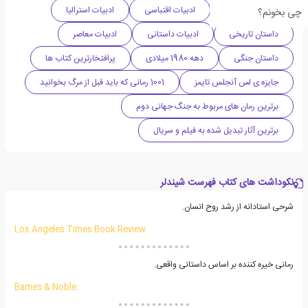
جایزه ی من بوکر
ادبیات اقتباسی
ادبیات استرالیا
چی بخونم؟
داستان تاریخی
ادبیات داستانی
ادبیات معاصر
داستان جنگی
دهه 1980 میلادی
پرافتخارترین کتاب ها
جایزه ی لس آنجلس تایمز
1001 رمانی که باید قبل از مرگ بخوانید
برترین رمان های مربوط به جنگ جهانی دوم
برترین آثار تبدیل شده به فیلم و سریال
نکوداشت های کتاب فهرست شیندلر
شرحی استادانه از رشد روح انسان.
Los Angeles Times Book Review
رمانی خیره کننده بر اساس داستانی واقعی.
Barnes & Noble