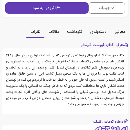
جزئیات
افزودن به سبد
معرفی
دسته‌بندی
نکوداشت
مقالات
نظرات
معرفی کتاب فهرست شیندلر
کتاب فهرست شیندلر، رمانی نوشته ی توماس کنیلی است که اولین بار در سال 1982
انتشار یافت. در سایه ی اتفاقات هولناک آشویتز، کارخانه داری آلمانی به اسطوره ای
زنده برای یهودیان شهر کراکوف در لهستان تبدیل شد. او مردی زن باره، دائم الخمر و
لذت طلب بود، اما برای آن ها به یک منجی مبدل گشت. این، داستان خارق العاده ی
اسکار شیندلر است: مردی که جان خود را به خطر انداخت تا از مردم بی گناه در لهستان
تحت اشغال نازی ها محافظت کند؛ مردی که به خاطر جنگ، به انسانی با یک مأموریت
بزرگ تبدیل شد. توماس کنیلی با استفاده از شهادت های واقعی افراد نجات یافته
توسط شیندلر، به شکلی درخشان، شجاعت و زیرکی انسانی خوش قلب را در میانه ی
جهنمی توصیف ناپذیر به تصویر می کشد.
درباره توماس کنیلی