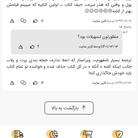
پول و وقتی که هدر میره،،، حیف کتاب ،، اولین کتابیه که میبینم فیلمش
بهتر از کتابه😒😒😒😕😕😕
1399/03/12
|
توسط
کاربر سایت
16
|
|
پاسخ ها
منظورتون تسهیلات بود؟
1401/03/03
|
توسط
کاربر سایت
4
|
ترجمه بسیار نامفهوم،،، ویراستار که اصلا نداره،، جمله بندی پرت و پلا،،،
جالب اینکه کلمه « آنکه » در کل کتاب حذف شده و خواننده تو تمام کتاب
باید خودش جاگذاری کنه!
1399/02/23
|
توسط
کاربر سایت
14
|
|
بازگشت به بالا