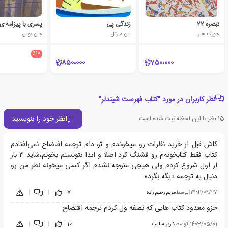
تبصره 22
زندگی پی
پسری با پیژامه ی ر
جوزف هلر
یان مارتل
جان بوین
٪10
850،000
750،000
نظر کاربران در مورد "کتاب فهرست شیندلر"
نظر خود را بنویسید
15
نظر تا این لحظه ثبت شده است
کاش قبل از خرید نظرات رو میخوندم و تو دام ترجمه افتضاح نمی‌افتادم
کتاب فقط کتابخونه‌م رو قشنگ کرد اصلا و ابدا نتونسنم بخونم،شاید ۳ بار
از اول شروع کردم ولی هیچی متوجه نشدم اگر کسی میخونه نظر من رو
دنبال یه ترجمه دیگه بگرده
1404/09/27
|
توسط
مریم رحیم زاده
7
|
|
جزو معدود کتاب هایی که نصفه ول کردم ترجمه افتضاح.
1403/05/01
|
توسط
کاربر سایت
10
|
|