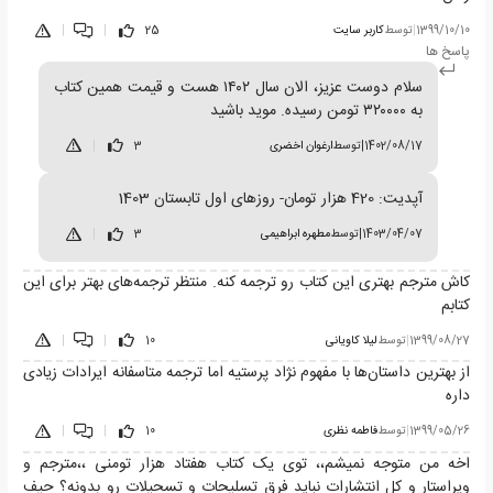
1399/10/10
|
توسط
کاربر سایت
25
|
|
پاسخ ها
سلام دوست عزیز، الان سال ۱۴۰۲ هست و قیمت همین کتاب
به ۳۲۰۰۰۰ تومن رسیده. موید باشید
1402/08/17
|
توسط
ارغوان اخضری
3
|
آپدیت: 420 هزار تومان- روزهای اول تابستان 1403
1403/04/07
|
توسط
مطهره ابراهیمی
3
|
کاش مترجم بهتری این کتاب رو ترجمه کنه. منتظر ترجمه‌های بهتر برای این
کتابم
1399/08/27
|
توسط
لیلا کاویانی
10
|
|
از بهترین داستان‌ها با مفهوم نژاد پرستیه اما ترجمه متاسفانه ایرادات زیادی
داره
1399/05/26
|
توسط
فاطمه نظری
10
|
|
اخه من متوجه نمیشم،، توی یک کتاب هفتاد هزار تومنی ،،مترجم و
ویراستار و کل انتشارات نباید فرق تسلیحات و تسحیلات رو بدونه؟ حیف