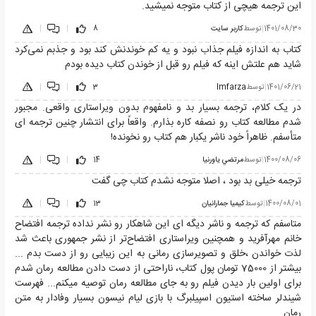
این ترجمه هیچی از کتاب متوجه نمیشید.
1401/08/30
|
توسط
کاربر سایت
8
|
|
کتاب به اندازه فیلم جذاب نبود و یه کم خوندنش کند بود و جذبم نمی‌کرد
شاید هم علتش اینه که فیلم رو قبل از خوندن کتاب دیده بودم
1401/06/21
|
توسط
Imfarza
3
|
|
در یک کلام، ترجمه بسیار بد و نامفهوم بدون ویراستاری واقعی. مجبور
شدم مطالعه کتاب رو نصفه کاره بذارم. واقعاً برای انتشار چنین ترجمه ای
متأسفم. ظاهراً خود ناشر یکبار هم کتاب رو نخونده!
1400/08/06
|
توسط
مرتضي ياورنيا
14
|
|
ترجمه خیلی بد بود ، اصلا متوجه نشدم کتاب چی گفت
1400/08/01
|
توسط
کیمیا جمارانیان
13
|
|
متاسفم که ترجمه و ناشر دیگه ای این شاهکار رو نشر نداده ترجمه افتضاح
خانم مهرآفرید و همچنین ویراستاری افتضاح‌تر از نشر جمهوری باعث شد
لذت خواندن ،خلق و تصویرسازی رمانی به این زیبایی رو از دست بدم ...
بیشتر از 75000 تومان پول کتاب، ناراحتی از دست دادن مطالعه رمان شدم
برای اولین بار دیدن فیلم رو به جای مطالعه رمان توصیه میکنم... فهرست
شیندلر ساخته استیون اسپیلبرگ با بازی لیام نیسون بسیار وفادار به متن
رمان