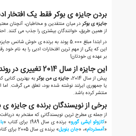
بردن جایزه ی بوکر فقط یک افتخار ا
جایزه ی بوکر
در میان منتقدین و مخاطبان، آنچنان معتبر
از همین طریق، خوانندگان بیشتری را جذب می کنند. احتم
بر عهده ی خودتان!
این جایزه از سال 2014 تغییری در روند خود داد
پیش از سال 2014،
جایزه ی من بوکر
به بهترین کتابی ک
یا جمهوری ایرلند نوشته شده بود، تعلق می گرفت. اما امر
منتشر کرده باشد.
برخی از نویسندگان برنده ی جایزه ی ب
از جمله ی مطرح ترین نویسندگانی که مفتخر به دریافت
«
کازوئو ایشی گورو
» برنده ی سال 1989 برای کتاب «
با
«
آمستردام
»، «
جان بنویل
» برنده ی سال 2005 برای کتاب «