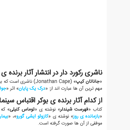
ناشری رکورد دار در انتشار آثار برنده ی
«
جاناتان کیپ
مهم ترین آن ها عبارت اند از: «
درک یک پایان
» اثر «
جولی
از کدام آثار برنده ی بوکر اقتباس سی
کتاب «
فهرست شیندلر
» نوشته ی «
توماس کنیلی
» که 
«
بازمانده ی روز
» نوشته ی «
کازوئو ایشی گورو
»، «
بیمار
موفقی از آن ها صورت گرفته است.