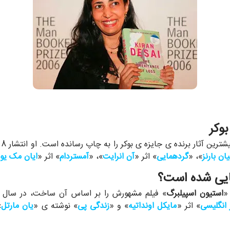
 بوکر
»
ان بارنز
»، «
گردهمایی
» اثر «
آن انرایت
»، «
آمستردام
» اثر «
ایان مک یو
نمایی شده است؟
«
استیون اسپیلبرگ
 انگلیسی
» اثر «
مایکل اونداتیه
» و «
زندگی پی
» نوشته ی «
یان مارتل
»