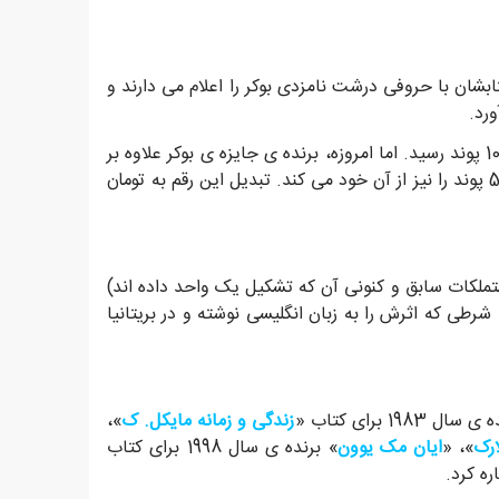
بشان با حروفی درشت نامزدی بوکر را اعلام می دارند و
رد.
در ابتدا مبلغ 5.000 پوند به برنده ی خوش شانس جایزه ی بوکر تعلق می گرفت. این مبلغ در سال 1978 دو برابر شد و به 10.000 پوند رسید. اما امروزه، برنده ی جایزه ی بوکر علاوه بر
این که یکی از مهم ترین افتخارات ادبی را به نام خود رقم می زند و مخاطبانش به طرز چشمگیری افزایش می یابند، مبلغ 50.000 پوند را نیز از آن خود می کند. تبدیل این رقم به تومان
تملکات سابق و کنونی آن که تشکیل یک واحد داده اند)
 شرطی که اثرش را به زبان انگلیسی نوشته و در بریتانیا
ال 1983 برای کتاب «
زندگی و زمانه مایکل. ک
»،
رک
»، «
ایان مک یوون
» برنده ی سال 1998 برای کتاب
ره کرد.