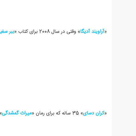
«
آراویند آدیگا
» وقتی در سال 2008 برای کتاب «
ببر سفی
«
کران دسای
» 35 ساله که برای رمان «
میراث گمشدگی
» در سال 06