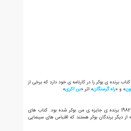
 (Jonathan Cape) ناشری است که بیشترین آثار برنده ی جایزه ی بوکر را به چاپ رسانده است. او انتشار 8 کتاب برنده ی بوکر را در کارنامه ی خود دارد که برخی از
ون
» و «
راه گرسنگان
» اثر «
بن اکری
».
» فیلم مشهورش را بر اساس آن ساخت، در سال 1982 برنده ی جایزه ی من بوکر شده بود. کتاب های
 از دیگر برندگان بوکر هستند که اقتباس های سینمایی