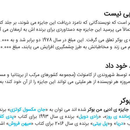
دبی نیست
 است که نویسندگانی که نامزد دریافت این جایزه می شوند، بر جلد کتا
الاً می پرسید این جایزه چه دستاوردی برای برنده اش به ارمغان می آو
ه توسط شهروندی از کامنولث (مجموعه کشورهای مرکب از بریتانیا و مس
وزه هر نویسنده از هر ملیتی می تواند این جایزه را از آن خود کند؛ به
وکر
جایزه ی ادبی من بوکر
شده اند می توان به «
جان مکسول کوتزی
» برنده ی س
زمانده ی روز
»، «
رادی دویل
» برنده ی سال 1993 برای کتاب «
پدی کلا
دریا
» و«
پل بیتی
» برنده ی سال 2016 برای کتاب «
میهن فروش
» اشا