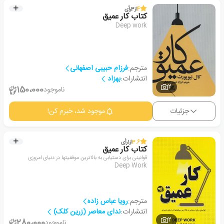
4
از
3
رأی
کتاب کار عمیق
Deep work
مترجم:
فرزام حبیبی اصفهانی
انتشارات:
بهزاد
2
150،000
ناموجود
جزئیات
موجود شد، خبرم کن!
3.6
از
1
رأی
کتاب کار عمیق
قوانینی برای دستیابی به بالاترین موفقیتها در دنیای امروزی
Deep Work
مترجم:
رویا عباس زاده
انتشارات:
ندای معاصر (زرین کلک)
2
280،000
ناموجود