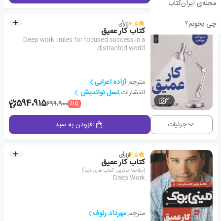
مجله‌ی ایران‌کتاب
چی بخونم؟
3.5
از
1
رأی
کتاب کار عمیق
Deep work : rules for focused success in a
distracted world
مترجم:
آزاده اعرابی
انتشارات:
نسل نواندیش
2
594،915
٪15
699،900
جزئیات
افزودن به سبد
4.5
از
1
رأی
کتاب کار عمیق
(خلاصه برترین کتاب های دنیا)
Deep Work
مترجم:
مهرداد رئوف