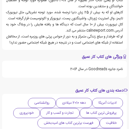
کتاب او یعنی کتاب «کار عمیق» از سال 2017 تاکنون، همواره مورد توجه و استقبال
خوانندگان و منتقدین بوده است.
کارهای او که به بیش از 25 زبان دنیا ترجمه شده، مورد توجه نشریاتی مثل نیویورک
تایمز، وال استریت ژورنال، واشینگتون پست، نیویورکر و اکونومیست قرار گرفته است.
کال نیوپورت بیش از 10 سال است که دیدگاه ها و یافته هایش را در وبلاگ خود به
آدرس calnewport.com منتشر می کند.
او که طرفدار و مبلغ زندگی متمرکز و به دور از حواس پرتی های روزمره است، از مخالفان
استفاده از شبکه های اجتماعی است و در نتیجه در هیچ شبکه اجتماعی حضور ندارد!
ویژگی های کتاب کار عمیق
نامزد جایزه Goodreads در سال 2016
دسته بندی های کتاب کار عمیق
ادبیات آمریکا
دهه 2010 میلادی
روانشناسی
پرفروش ترین کتاب ها
تجارت و کسب و کار
خودپروری
خلاقیت
فهرست برترین کتاب های امیدبخش