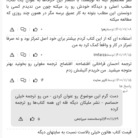
نظر شخصیم اینه که نویسندا با انتشار این حرف‌ها به عنوان یک کتاب،
مطلب اصلی و دیدگاه خودش رو رد میکنه چون من ندیدم کسی با
دونستن این مطلب بتونه به کار عمیق برسه مگر در همون چند روزی که
مطالعه میکنه
1401/07/08
|
توسط
زهرا
0
|
|
استفاده ای که از این کتاب کردم بیشتر برای خود اصل تمرکز بود و نه صرفا
تمرکز در کار و واقعاً کمک کرد به من.
1401/06/15
|
توسط
Imfarza
0
|
|
ترجمه احسان قراخانی افتضاحه. افتضاح. ترجمه مغولی رو بخونید بهتر
متوجه میشید. من خریدم آتیشش زدم
1400/11/15
|
توسط
کاربر سایت
14
|
|
پاسخ ها
دمت گرم این موضوع رو عنوان کردی - من رو ترجمه خیلی
حساسم - نشر ملیکان دیگه فله ای همه کتاب‌ها رو ترجمه
کرده
1400/11/29
|
توسط
محمد میرراجعی
5
|
قیمت کتاب هاتون خیلی بالاست نسبت به سایتهای دیگه