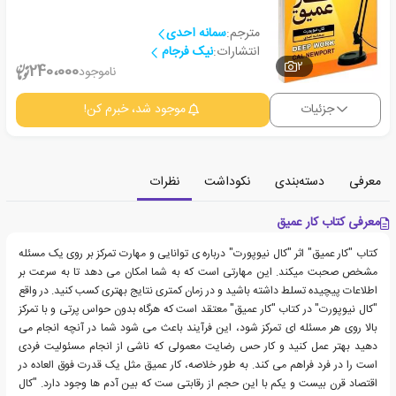
مترجم:
سمانه احدی
انتشارات:
نیک فرجام
2
240،000
ناموجود
جزئیات
موجود شد، خبرم کن!
معرفی
دسته‌بندی
نکوداشت
نظرات
معرفی کتاب کار عمیق
کتاب "کار عمیق" اثر "کال نیوپورت" درباره ی توانایی و مهارت تمرکز بر روی یک مسئله
مشخص صحبت میکند. این مهارتی است که به شما امکان می دهد تا به سرعت بر
اطلاعات پیچیده تسلط داشته باشید و در زمان کمتری نتایج بهتری کسب کنید. در واقع
"کال نیوپورت" در کتاب "کار عمیق" معتقد است که هرگاه بدون حواس پرتی و با تمرکز
بالا روی هر مسئله ای تمرکز شود، این فرآیند باعث می شود شما در آنچه انجام می
دهید بهتر عمل کنید و کار حس رضایت معمولی که ناشی از انجام مسئولیت فردی
است را در فرد فراهم می کند. به طور خلاصه، کار عمیق مثل یک قدرت فوق العاده در
اقتصاد قرن بیست و یکم با این حجم از رقابتی ست که بین آدم ها وجود دارد. "کال