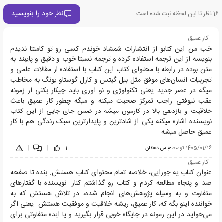
نظر خود را بنویسید
16
نظر تا این لحظه ثبت شده است
- کار عمیق
خب من این کتابو از انتشارات شمشاد خوندم کسی رو تو کامنتا ندیدم
بنویسه از این ترجمه استفاده کرده و ترجمه نسبتا خوب و دقیق و پایبند به
متن بوده در رابطه با محتوای کتاب این کتاب با استفاده از مقالات علمی و
تجربیات انسان‌های موفق مثل بیل گیتس و کارل گوستاو یونگ به مخاطب
میگه در عصر جدید یعنی تکنولوژی و نو اوری باید چیکار بکنی از زمونه
عقب نیوفتی راجب تمرکز صحبت میکنه و میگه چطور کار عمیق باعث
خلاقیت و بازدهی بالا در کارمون میشه در ضمن جای جایی از این کتاب
نویسنده اشاره میکنه یکی از شادترین و پایدارترین سبک زندگی هم با کار
عمیق حاصل میشه
1405/01/16
|
توسط
عباس دهقان
1
|
|
- کار عمیق
عنوان کتاب یه جورایی، خلاصه تمام محتوای کتاب هستش. بنده تا صفحه
صد و پنجاه مطالعه کردم و کتاب رو گذاشتم کنار. نویسنده با گفتارهای
متفاوت و به وسیله پژوهش‌های انجام شده، در تلاش هستش که به
خواننده اینو بگه که، کار عمیق، ریشه خلاقیت و موفقیت هستش. یعنی اگر
می‌خواید در این زمونه در جایگاه خوبی قرار بگیرید و یا ایده متفاوتی برای