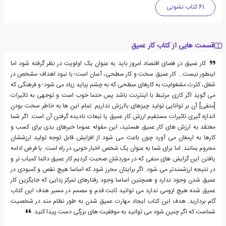
61 کتاب نشونی
قسمت هایی از کتاب کار عمیق
کار عمیق در فضای اقتصاد امروز باید به عنوان یک اولویت در نظر گرفته شود اما
اینطور نیست… کار عمیق سخت و کار سطحی، آسان است؛ با نبود اهداف مشخص در
شغل، کثرت مشغولیت به کارهای سطحی که به چشم بیاید زیاد می شود؛ و فرهنگی که
می گوید اگر کاری مرتبط با اینترنت باشد پس حتما خوب است و توجهی به تاثیرات
[منفی] آن بر توانایی تولید چیزهای باارزش نداریم. تمام این ها به خاطر سخت بودن
اندازه گیری تاثیرات مستقیم ارزش کار عمیق یا تبعات نادیده گرفتن آن است. اگر شما
معتقد به ارزش های کار عمیق هستید، این مقوله عموما خبرهای بدی برای کسب و
کارها به ارمغان می آورد چون باعث می شود از افزایش قابل توجه تولید ارزششان
محروم بمانند. اما برای شما به عنوان یک شخص اخبار خوبی در راه است. با فرض ادامه
یافتن این گرایش های منفی که در موردشان صحبت کردیم کار عمیق دائما کمیاب تر و
در نتیجه ارزشمندتر می شود. اگر برایتان محرز شود که اساسا هیچ نقص و کمبودی در
عمیق شدن وجود ندارد و همچنین اساسا وجود رفتارهای تمرکز زدایی که جایگزین کار
عمیق شده هیچ لزومی ندارد می توانید ثابت قدم و مصمم در مسیر هدف این کتاب
گام بردارید. هدف این کتاب ایجاد مهارت عمیق شدن به طور نظام مند در شخصیت
شماست که اگر چنین شود می توانید به موفقیت های بزرگی دست پیدا کنید.