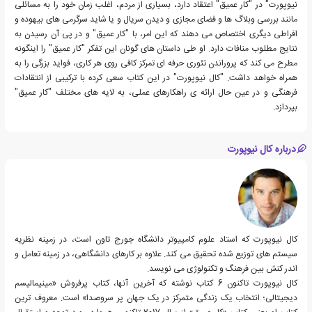
نیوپورت" در "کار عمیق" اعتقاد دارد، بسیاری از مردم، اغلب زمان خود را به مسائلی
مانند بررسی وبلاگ ها و فضای مجازی و دیدن سریال و یا شاید سرگرمی های بیهوده و
افراطی دیگری اختصاص می دهند که این امر، با "کار عمیق" و در پی آن رسیدن به
نتایج مطلوب منافات دارد. او طی داستان های گونان این تفکر "کار عمیق" را اینگونه
مطرح می کند که پروراندن تئوری حرفه ای تمرکز کافی روی هر کاری، فواید بزرگی را به
همراه خواهد داشت. "کال نیوپورت" در این کتاب سعی کرده با ترکیبی از انتقادات
فرهنگی و در عین حال ارائه ی راهکارهای عملی، به لایه های مختلف "کار عمیق"
بپردازد.
درباره کال نیوپورت
کال نیوپورت که استاد علوم کامپیوتر دانشگاه جورج تاون است، در زمینه نظریه
سیستم های توزیع شده تحقیق می کند. علاوه بر کارهای دانشگاهی، در زمینه تعامل و
اندر کنش بین فرهنگ و تکنولوژی می نویسد.
کال نیوپورت تاکنون 6 کتاب نوشته که آخرین آنها، کتاب پرفروش «مینیمالیسم
دیجیتالی؛ انتخاب یک زندگی متمرکز در یک جهان پر سروصدا» است. معروف ترین