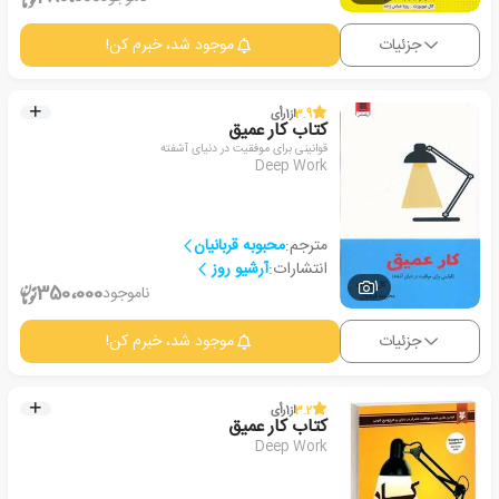
جزئیات
موجود شد، خبرم کن!
3.9
از
1
رأی
کتاب کار عمیق
قوانینی برای موفقیت در دنیای آشفته
Deep Work
مترجم:
محبوبه قربانیان
انتشارات:
آرشیو روز
1
350،000
ناموجود
جزئیات
موجود شد، خبرم کن!
3.2
از
1
رأی
کتاب کار عمیق
Deep Work