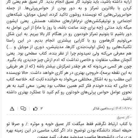
ارایه داشته باشید، باید بتونید کار عمیق انجام بدید. کار عمیق هم یعنی کار
کردن با بالاترین تمرکز و به دور بودن از حواس‌پرتی‌ها. از جمله
حواس‌پرتی‌هایی که نویسنده روشون تاکید کرده، ایمیل، موبایل، شبکه‌های
اجتماعی و نوتیفیکشن‌های نرم‌افزارهای مختلف هستش. یعنی ایشون
میگه باید مدتی (چه برای چند ساعت باشه، یا روز یا ماه) از این عوامل به
دور باشیم تا بتونیم تمرکز خودمون رو در هنگام کار بالا ببریم. به این شکل
می‌تونیم کارهامون رو با کارایی بیشتری انجام بدیم. در این راستا
تکنیک‌هایی رو (مثل اولیت‌بندی کارها، مدیتیشن، دوری از موبایل و ...)
هم معرفی می‌کنه ولی نمیدونم چرا از نظر بنده، کتاب سطحی بود. یعنی
آنچنان مطلب متفاوت و خاصی نداشت که ادم ازش چیز جدیدی یاد بگیره.
چون هر کسی می‌دونه که هر چقدر تمرکزش بیشتر باشه (که از هر طریقی
به این نقطه برسه)، خروجی بهتری در هر کاری خواهد داشت. حالا نویسنده
این مطلب رو به اشکال مختلفی می‌خواد به خواننده ثابت کنه. خلاصه کتاب
تا جایی که بنده خوندم فکر کنم همین مطالب بود یعنی: سعی کنید به هر
نحوی عوامل حواس پرتی‌های خودتون رو کم کنید تا عملکرد بهتری داشته
باشید‌.
1404/09/30
|
توسط
امین شاکر
3
|
|
- کار عمیق
با کتاب ارتباط نگرفتم فقط میگفت کار عمیق خوبه و موثره :/ و صرفا تو
حیطه استاد دانشگاه بودن توضیح داد اگر کتاب مناسبی در این زمینه بهره
وری برای دانشجوها مناسب میدونید معرفی کنید ممنون