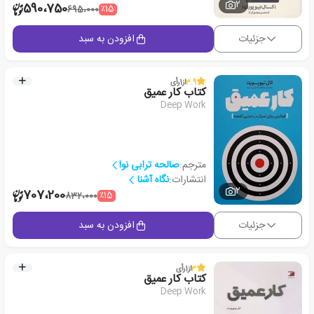
2
590،750
٪15
695،000
جزئیات
افزودن به سبد
3.9
از
1
رأی
کتاب کار عمیق
Deep Work
مترجم:
صالحه ترابی نوا
انتشارات:
نگاه آشنا
2
707،200
٪15
832،000
جزئیات
افزودن به سبد
3
از
1
رأی
کتاب کار عمیق
Deep Work