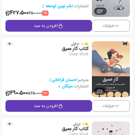
انتشارات:
نشر نوین توسعه
2
427،500
٪5
450،000
جزئیات
افزودن به سبد
3.13
از
4
رأی
کتاب کار عمیق
Deep Work
مترجم:
احسان قراخانی
انتشارات:
میلکان
1
490،500
٪10
545،000
جزئیات
افزودن به سبد
3.6
از
1
رأی
کتاب کار عمیق
Deep Work