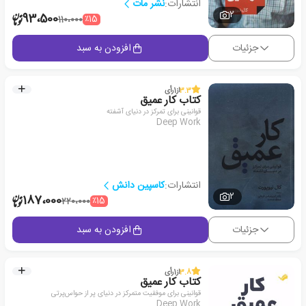
انتشارات:
نشر مات
2
93،500
٪15
110،000
جزئیات
افزودن به سبد
3.3
از
1
رأی
کتاب کار عمیق
قوانینی برای تمرکز در دنیای آشفته
Deep Work
انتشارات:
کاسپین دانش
2
187،000
٪15
220،000
جزئیات
افزودن به سبد
3.8
از
1
رأی
کتاب کار عمیق
قوانینی برای موفقیت متمرکز در دنیای پر از حواس‌پرتی
Deep Work