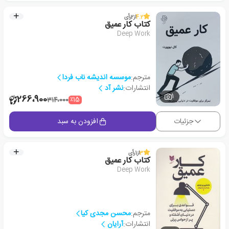
4.2
از
2
رأی
کتاب کار عمیق
Deep Work
مترجم:
موسسه اندیشه ناب فردا
انتشارات:
نشر آد
1
266،900
٪15
314،000
جزئیات
افزودن به سبد
3
از
1
رأی
کتاب کار عمیق
Deep Work
مترجم:
محسن مجدی کیا
انتشارات:
آرایان