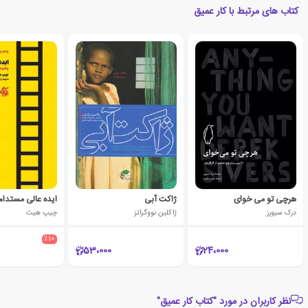
کتاب های مرتبط با کار عمیق
هرچی تو می خوای
ژاکت آبی
ایده عالی مستدام
درک سیورز
ژاکلین نووگراتز
چیپ هیث
٪10
53،000
24،000
نظر کاربران در مورد "کتاب کار عمیق"