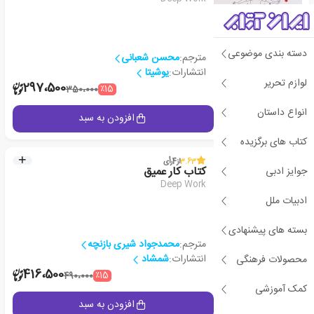
دسته بندی موضوعی
مترجم:
محسن شعبانی
انتشارات:
یوشیتا
لوازم تحریر
2
297،500
٪15
350،000
انواع داستان
جزئیات
افزودن به سبد
کتاب های برگزیده
3.63
از
4
رأی
جوایز ادبی
کتاب کار عمیق
Deep Work
ادبیات ملل
بسته های پیشنهادی
مترجم:
محمدجواد شیری بازنچه
انتشارات:
شمشاد
محصولات فرهنگی
2
416،500
٪15
490،000
کمک آموزشی
جزئیات
افزودن به سبد