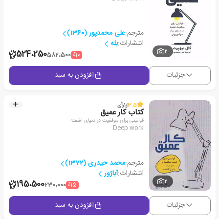
مترجم:
علی محمدپور (1360)
انتشارات:
بله
2
524،250
٪10
582،500
جزئیات
افزودن به سبد
3.5
از
1
رأی
کتاب کار عمیق
قوانینی برای موفقیت در دنیای آشفته
Deep work
مترجم:
محمد حیدری (1372)
انتشارات:
آباژور
2
195،500
٪15
230،000
جزئیات
افزودن به سبد