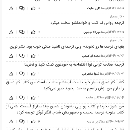
1404/08/01
|
توسط
کاربر سایت
0
|
|
- کار عمیق
ترجمه روانی نداشت و خواندنشو سخت میکرد
1404/07/01
|
توسط
مهرداد نوجوان
0
|
|
- کار عمیق
بقیه‌ی ترجمه‌ها رو نخوندم ولی ترجمه‌ی ناهید ملکی خوب بود. نشر نوین.
1404/02/26
|
توسط
محمد ابراهیمی
1
|
|
ترجمه صالحه ترابی نوا افتضاحه به خودتون کمک کنید و نخرید!
1403/06/07
|
توسط
شیوا شاهرخی
1
|
|
کتاب کار عمیق بسیار خوب است قیمتشم مناسب است من کتاب کار عمیق
را دارم من ازش راضیم به خدا بخرید ضرر نمی‌کنید
1403/03/04
|
توسط
کاربر سایت
1
|
|
من هنوز نخریدم کتاب رو ولی باخوندن همین چندسطراز قسمت هایی از
کتاب متوجه ترجمه عجیب و نامفهومش شدم. انگار گوگل ترجمه کرده
1401/09/27
|
توسط
کاربر سایت
3
|
|