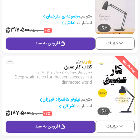
مترجم:
مجموعه ی مترجمان
انتشارات:
آداش
2
297،500
٪15
350،000
جزئیات
افزودن به سبد
پیشنهاد ویژه
3.2
از
1
رأی
کتاب کار عمیق
قوانینی برای موفقیت در جهانی پر از استرس
Deep work : rules for focused success in a
distracted world
مترجم:
نیلوفر هاشمزاد فروزان
انتشارات:
اشراقی
1
187،500
٪25
250،000
جزئیات
افزودن به سبد