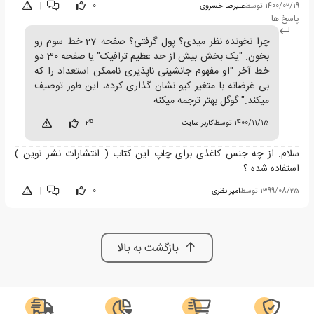
1400/02/19
|
توسط
علیرضا خسروی
0
|
|
پاسخ ها
چرا نخونده نظر میدی؟ پول گرفتی؟ صفحه 27 خط سوم رو
بخون. "یک بخش بیش از حد عظیم ترافیک" یا صفحه 30 دو
خط آخر "او مفهوم جانشینی ناپذیری ناممکن استعداد را که
بی غرضانه با متغیر کیو نشان گذاری کرده، این طور توصیف
میکند:" گوگل بهتر ترجمه میکنه
1400/11/15
|
توسط
کاربر سایت
24
|
سلام. از چه جنس کاغذی برای چاپ این کتاب ( انتشارات نشر نوین )
استفاده شده ؟
1399/08/25
|
توسط
امیر نظری
0
|
|
بازگشت به بالا