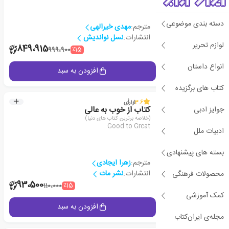
دسته بندی موضوعی
مترجم:
مهدی خیرالهی
انتشارات:
نسل نواندیش
لوازم تحریر
2
849،915
٪15
999،900
انواع داستان
جزئیات
افزودن به سبد
کتاب های برگزیده
3.6
از
1
رأی
جوایز ادبی
کتاب از خوب به عالی
(خلاصه برترین کتاب های دنیا)
Good to Great
ادبیات ملل
بسته های پیشنهادی
مترجم:
زهرا ایجادی
انتشارات:
نشر مات
محصولات فرهنگی
2
93،500
٪15
110،000
کمک آموزشی
جزئیات
افزودن به سبد
مجله‌ی ایران‌کتاب