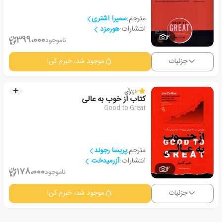
مترجم:
سمیرا اشتری
انتشارات:
هورمزد
2
399،000
ناموجود
جزئیات
موجود شد، خبرم کن!
3
از
1
رأی
کتاب از خوب به عالی
Good to Great
مترجم:
پریسا رجوند
انتشارات:
آزرمیدخت
2
178،000
ناموجود
جزئیات
موجود شد، خبرم کن!