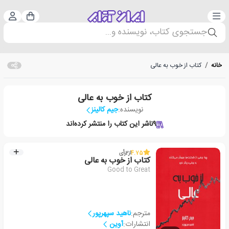
دسته‌بندی
ورود 
سبد خرید
جستجوی کتاب، نویسنده و...
خانه
/
کتاب از خوب به عالی
کتاب از خوب به عالی
نویسنده:
جیم کالینز
9
ناشر این کتاب را منتشر کرده‌اند
4.75
از
2
رأی
کتاب از خوب به عالی
Good to Great
مترجم:
ناهید سپهرپور
انتشارات:
آوین