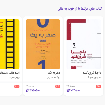
کتاب های مرتبط با از خوب به عالی
با چرا شروع کنید
صفر به یک
ایده عالی مستدام
سایمون سینک
بلیک مسترس
چیپ هیث
٪10
490،000
٪5
448،000
٪10
465،500
403،200