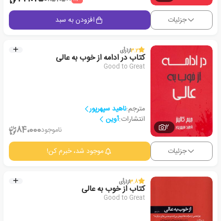
جزئیات
افزودن به سبد
3.2
از
1
رأی
کتاب در ادامه از خوب به عالی
Good to Great
مترجم:
ناهید سپهرپور
انتشارات:
آوین
2
84،000
ناموجود
جزئیات
موجود شد، خبرم کن!
3.8
از
1
رأی
کتاب از خوب به عالی
Good to Great