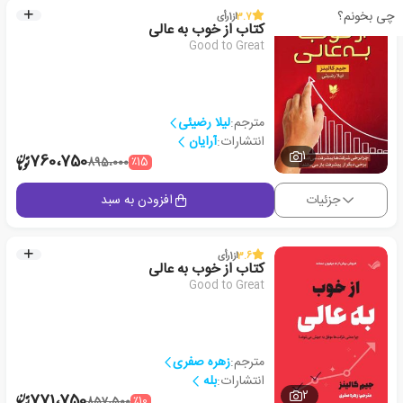
چی بخونم؟
3.7
از
1
رأی
کتاب از خوب به عالی
Good to Great
مترجم:
لیلا رضیئی
انتشارات:
آرایان
1
760،750
٪15
895،000
جزئیات
افزودن به سبد
3.6
از
1
رأی
کتاب از خوب به عالی
Good to Great
مترجم:
زهره صفری
انتشارات:
بله
2
771،750
٪10
857،500