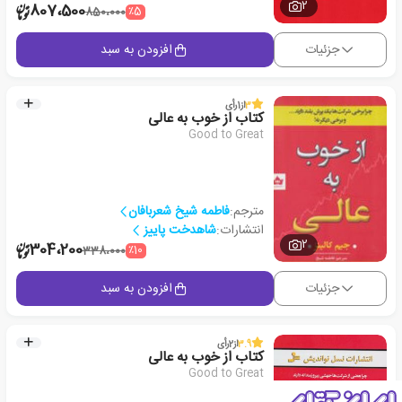
2
807،500
٪5
850،000
جزئیات
افزودن به سبد
3
از
1
رأی
کتاب از خوب به عالی
Good to Great
مترجم:
فاطمه شیخ شعربافان
انتشارات:
شاهدخت پاییز
2
304،200
٪10
338،000
جزئیات
افزودن به سبد
3.9
از
2
رأی
کتاب از خوب به عالی
Good to Great