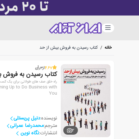
دسته‌بندی
خانه
/
کتاب رسیدن به فروش بیش از حد
4.67
از
3
رأی
کتاب رسیدن به فروش ب
راه خلق صف های طولانی برای یک کسب 
ning Up to Do Business with
You
نویسنده:
دنیل پریستلی
مترجم:
محمدرضا عمرانی
2
انتشارات:
نگاه نوین