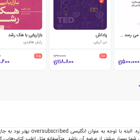
چه چیز به چه کس می رسد چرا
پاداش
بازاریابی با هک رشد
دن آریلی
رایان هالیدی
0
٪15
132،000
٪10
،600
118،800
500،000
کتاب با زبانی آسان، ایده‌ی جالبی رو ب
ا بسیار بیشتر از عرضه آن باشد. متأسفانه مثل اغلب کتاب‌هایی که د