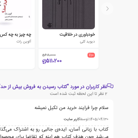
خودباوری در خلاقیت
دیوید کلی
آلوین راث
568،000
٪10
511،200
نظر کاربران در مورد "کتاب رسیدن به فروش بیش از حد"
2
نظر تا این لحظه ثبت شده است
سلام چرا فرایند خرید من تکیل نمیشه
1405/04/30
|
توسط
کاربر سایت
می‌شد چون هدف کتاب هم اینه که تقاضا برای محصول شم