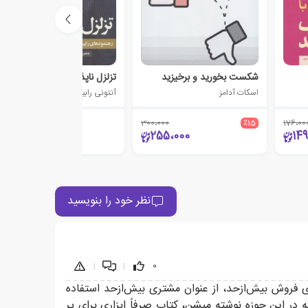
شکست بخورید و برخیزید
تزلزل ناپذیر
اسکات آدامز
آنتونی رابینز
300،000
٪15
176،00
40،000
255،000
149
نظر خود را بنویسید
|
|
0
ه اشتراک می‌گذاره. البته با توجه به عنوان انگلیسی oversubscribed بهتر بود به جای فروش بیش‌ازحد، از عنوان مشتری بیش‌ازحد استفاده
ر این حوزه نوشته میشن، کتاب صرفاً ابزاری برای پر