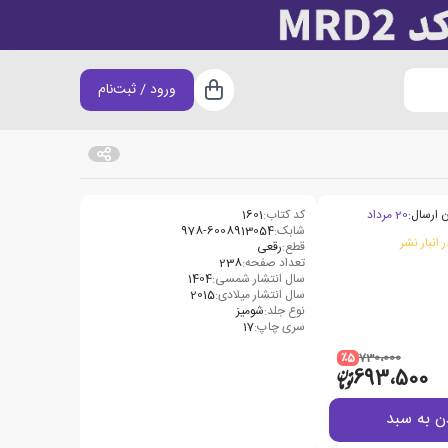
ورود / ثبت‌نام
سبد خرید
 ارسال:
20 مرداد
کد کتاب:
1601
شابک:
978-6008913054
 انبار نشر
قطع:
رقعی
تعداد صفحه:
238
سال انتشار شمسی:
1404
سال انتشار میلادی:
2015
نوع جلد:
شومیز
سری چاپ:
17
٪5
730،000
693،500
ن به سبد