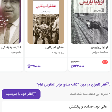
اورلیا _ پاریس
عطش آمریکایی
اعتراف به زندگی
مارگریت دوراس
ریچارد رایت
پابلو نرودا
180،000
٪10
35،000
162،000
نظر کاربران در مورد "کتاب سدی برابر اقیانوس آرام"
نظر خود را بنویسید
2
نظر تا این لحظه ثبت شده است
عالی بود، جذاب، و پرکشش