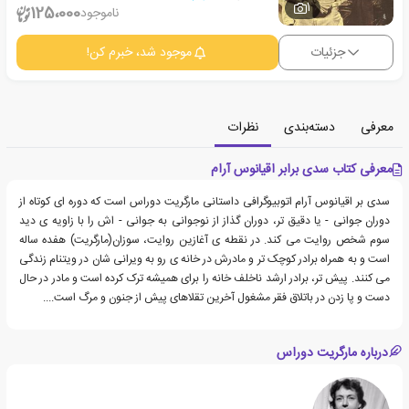
1
125،000
ناموجود
جزئیات
موجود شد، خبرم کن!
معرفی
دسته‌بندی
نظرات
معرفی کتاب سدی برابر اقیانوس آرام
سدی بر اقیانوس آرام اتوبیوگرافی داستانی مارگریت دوراس است که دوره ای کوتاه از
دوران جوانی - یا دقیق تر، دوران گذاز از نوجوانی به جوانی - اش را با زاویه ی دید
سوم شخص روایت می کند. در نقطه ی آغازین روایت، سوزان(مارگریت) هفده ساله
است و به همراه برادر کوچک تر و مادرش در خانه ی رو به ویرانی شان در ویتنام زندگی
می کنند. پیش تر، برادر ارشد ناخلف خانه را برای همیشه ترک کرده است و مادر در حال
دست و پا زدن در باتلاق فقر مشغول آخرین تقلاهای پیش از جنون و مرگ است....
درباره مارگریت دوراس