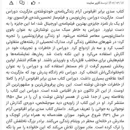
1402/03/17
|
توسط
کاربر سایت
0
|
|
کتاب سدی برابر اقیانوس آرام زندگی‌نامه‌ی خودنوشته‌ی مارگریت دوراس
است. مارگریت دوراس رمان‌نویس و فیلم‌ساز تحسین‌شده‌ی فرانسوی بود.
او یک بار نامزد جایزه‌ی بهترین فیلم‌نامه‌ی اورجینال شد؛ اما این جایزه را به
دست نیاورد. دوراس به خاطر سبک مدرن نوشتارش به عنوان بانوی
داستان‌نویسی معاصر شناخته می‌شود. او زندگی پرفرازونشیبی را تجربه
کرد؛ در شهرهای مختلفی زندگی کرد، مدارک تحصیلی از رشته‌های متفاوتی
کسب کرد و سه بار ازدواج کرد. دوراس از خاطرات و تجربیات خود در
آثارش استفاده می‌کرد و این نکته باعث شد رمان‌ها، نمایشنامه‌ها و
فیلم‌هایش برای مخاطب قابل‌درک و باورپذیر باشند. او هنگام انتشار اولین
رمانش تصمیم گرفت از نام مستعار استفاده کند و دوراس را به عنوان
نام‌خانوادگی‌اش انتخاب کرد. دوراس نام زادگاه پدرش بود که مارگریت به
آنجا علاقه‌ی بسیاری داشت. دوراس کتاب سدی برابر اقیانوس آرام را کاملا
از خاطرات خودش نوشته است. این رمان پرفروش‌ترین و مشهور‌ترین اثر
اوست. از این اثر تاکنون دو بار اقتباس شده است. دوراس این کتاب را
بلافاصله پس از جدا شدن از همسر اولش نوشت و آن را در سال 1950
منتشر کرد. او در این کتاب از زاویه‌ی دید سوم‌شخص، دوره‌ی گذارش از
نوجوانی به جوانی را تعریف می‌کند. داستان کتاب سدی برابر اقیانوس آرام
در سال 1931 شروع می‌شود. سوزان هفده‌ساله به همراه برادر کوچک و
مادرش در خانه‌ای محقر در ویتنام زندگی می‌کنند. برادر بزرگ ناخلفش آنان
را ترک کرده است. مادر سوزان تلاش می‌کند که این خانواده را سر پا نگه