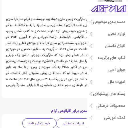
مارگریت دوراس با نام کامل مارگریت ژرمن ماری دونادیو، نویسنده و فیلم ساز فرانسوی
دسته بندی موضوعی
است. برخی از منتقدان ادبی لقب «بانوی داستاننویسی مدرن» را به او دادهاند. او در
طول دوران فعالیت ادبی و هنری خود، بیش از ۱۹ فیلم ساخت و ۶۰ کتاب شامل رمان،
لوازم تحریر
داستان کوتاه، نمایشنامه، اقتباس، فیلمنامه نوشت.دوراس در ۴ آوریل ۱۹۱۴ در
خانوادهای فرانسوی در هندوچین، مستعمره ی سابق فرانسه و ویتنام فعلی زاده شد.
انواع داستان
او دو برادر بزرگتر از خود داشت. در سال ۱۹۲۹، مارگریت به منظور تحصیل در دوره ی
دبیرستان به سایگون رفت. در همان زمان بود که مارگریت نوجوان عاشق یک چینی
کتاب های برگزیده
ثروتمند شد. او این ماجرا را سال ها بعد در داستان «عاشق» نوشت و توانست برنده ی
جایزه ی گنکور شود.دوراس در اکتبر ۱۹۸۸ به کما میرود و پس از ۵ ماه به طور
جوایز ادبی
معجزهآسایی جان سالم به در میبرد. او که مسئله ی بیش مصرفی الکل داشت، در
نهایت به سرطان مری مبتلا شد. دوراس در روز یکشنبه ۳ مارس سال ۱۹۹۶ در ساعت ۸
ادبیات ملل
صبح در سن ۸۲ سالگی در طبقه ی سوم خانه ی شماره ی ۵ خیابان سنبنوآ پاریس
درگذشت.
بسته های پیشنهادی
محصولات فرهنگی
دسته بندی های کتاب سدی برابر اقیانوس آرام
کمک آموزشی
ادبیات فرانسه
ادبیات داستانی
خود زندگی نامه