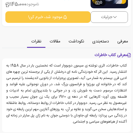
5
145،000
ناموجود
جزئیات
موجود شد، خبرم کن!
معرفی
دسته‌بندی
نکوداشت
مقالات
نظرات
معرفی کتاب خاطرات
کتاب خاطرات، اثری نوشته ی سیمون دوبووار است که نخستین بار در سال 1958 به
انتشار رسید. این اثر که خودزندگی نامه ای درخشان از یکی از برجسته ترین چهره های
ادبی قرن بیستم به شمار می آید، تصویری پرجزئیات از بانویی اندیشمند را ترسیم می
کند که در خانواده ای بورژوا و فرانسوی بزرگ شد، در دوران نوجوانی علیه قواعد و
انتظارات مرسوم دست به شورش زد، و در جوانی با بلندپروازی تمام به ادبیات و
فلسفه روی آورد؛ کارهایی که در دهه ی 1920 برای یک زن جوان بسیار عجیب و
غیرمعمول به نظر می رسید. دوبووار در کتاب خاطرات از روابط دوستانه، روابط عاشقانه
و استادهایش سخن می گوید و علاوه بر آن، به روزهای آغازین مهم ترین رابطه ی خود
در زندگی می پردازد؛ رابطه ای جاودان با دوستی جوان به نام ژان پل سارتر در زمانه ای
آکنده از هیاهوهای سیاسی و اجتماعی.