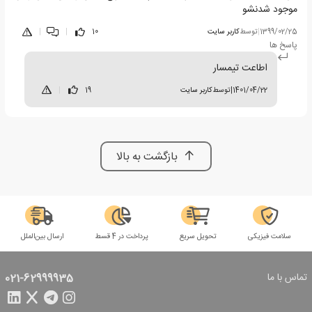
موجود شدنشو
1399/02/25
|
توسط
کاربر سایت
10
|
|
پاسخ ها
اطاعت تیمسار
1401/04/22
|
توسط
کاربر سایت
19
|
بازگشت به بالا
سلامت فیزیکی
تحویل سریع
پرداخت در 4 قسط
ارسال بین‌الملل
تماس با ما
021-62999935