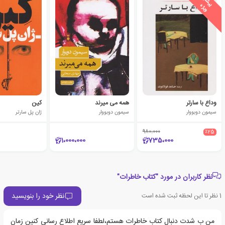
ی
ش
ن
ه
ا
د
و
ی
ژ
پ
ه
وداع با سارتر
همه می میرند
کین
سیمون دوبووار
سیمون دوبووار
ژان پل سارتر
980،000
٪25
1،000،000
735،000
نظر کاربران در مورد "کتاب خاطرات"
نظر خود را بنویسید
1
نظر تا این لحظه ثبت شده است
من ب شدت دنبال کتاب خاطرات هستم،لطفا سریع اطلاع رسانی کنین زمان