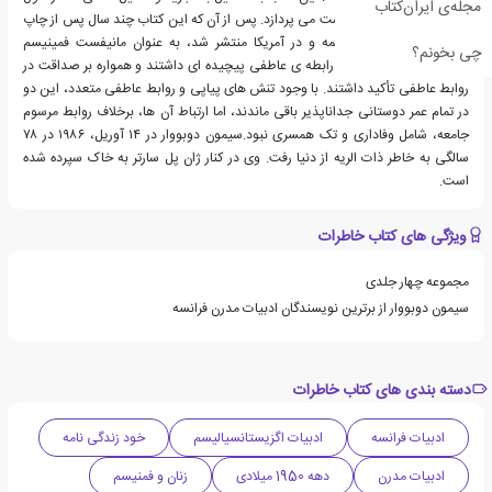
مجله‌ی ایران‌کتاب
تاریخ به جنس زن شده است می پردازد. پس از آن که این کتاب چند سال پس از چاپ
فرانسه، به انگلیسی ترجمه و در آمریکا منتشر شد، به عنوان مانیفست فمینیسم
چی بخونم؟
شناخته شد.سارتر و بووآر رابطه ی عاطفی پیچیده ای داشتند و همواره بر صداقت در
روابط عاطفی تأکید داشتند. با وجود تنش های پیاپی و روابط عاطفی متعدد، این دو
در تمام عمر دوستانی جداناپذیر باقی ماندند، اما ارتباط آن ها، برخلاف روابط مرسوم
جامعه، شامل وفاداری و تک همسری نبود.سیمون دوبووار در ۱۴ آوریل، ۱۹۸۶ در ۷۸
سالگی به خاطر ذات الریه از دنیا رفت. وی در کنار ژان پل سارتر به خاک سپرده شده
است.
ویژگی های کتاب خاطرات
مجموعه چهار جلدی
سیمون دوبووار از برترین نویسندگان ادبیات مدرن فرانسه
دسته بندی های کتاب خاطرات
ادبیات فرانسه
ادبیات اگزیستانسیالیسم
خود زندگی نامه
ادبیات مدرن
دهه 1950 میلادی
زنان و فمنیسم