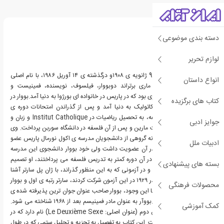
درباره سیمون دوبووار
دسته بندی موضوعی
لوازم تحریر
سیمون دو بووآر، زاده ی 9 ژانویه ی ۱۹۰۸و درگذشته ی ۱۴ آوریل ۱۹۸۶، با نام اصلی
انواع داستان
سیمون لوسی ارنستین ماری برتراند دوبووار، فیلسوف، نویسنده، فمینیست و
اگزیستانسیالیست فرانسوی بود که در پاریس در خانواده ای بورژوا به دنیا آمد.بووار در
کتاب های برگزیده
یک خانواده ی بورژوای کاتولیک به دنیا آمد و پس از گذراندن امتحانات دوره ی
لیسانس ریاضیات و فلسفه، به تحصیل ریاضیات در Institut Catholique و زبان و
جوایز ادبی
ادبیات در موسسه ی سنت مارین و پس از آن فلسفه در دانشگاه سوربن پرداخت. وی
در حلقه ی فلسفی دوستانه گروهی از دانشجویان مدرسه ی اکول نورمال پاریس عضو
ادبیات ملل
بود که ژان پل سارتر نیز در آن عضویت داشت ولی خود بووار دانشجوی این مدرسه
نبود. با وجود آن که زنان در آن دوره کمتر به تدریس فلسفه می پرداختند، او تصمیم
بسته های پیشنهادی
گرفت مدرس فلسفه شود و در آزمونی که به این منظور گذراند، با ژان پل سارتر آشنا
شد. بووار و سارتر هر دو در ۱۹۲۹ در این آزمون شرکت کردند، سارتر رتبه ی اول و بووار
محصولات فرهنگی
رتبه ی دوم را کسب کرد. با این وجود، بووار صاحب عنوان جوان ترین پذیرفته شده ی
این آزمون تا آن زمان شد.بووآر به عنوان مادر فمینیسم بعد از ۱۹۶۸ شناخته می شود.
کمک آموزشی
معروف ترین اثر وی جنس دوم (عنوان اصلی: Le Deuxième Sexe) نام دارد که در
سال ۱۹۴۹ نوشته شده است. این کتاب به تفصیل به تجزیه و تحلیل ستمی که در طول