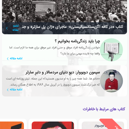
کتاب «در کافه اگزیستانسیالیستی»: ماجرای «ژان پل سارتر» و جنبش جدید او
ادامه
مقاله
چرا باید زندگی‌نامه بخوانیم ؟
خواندن زندگی‌نامه افراد موفق و حتی افراد غیر موفق برای همه ما لازم است. اما
واقعا چه فایده مهمی برای ما دارد؟
ادامه مقاله
سیمون دوبووار: دیوِ دنیای مردسالار و دلبرِ سارتر
«خانم ها، شما همه چیز را به او مدیون هستید!» این جمله، تیتر روزنامه ای است
که خبر درگذشت سیمون دوبووار را در آپریل سال 1986 به اطلاع همگان رساند.
ادامه مقاله
کتاب های مرتبط با خاطرات