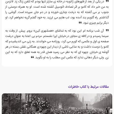
در یکی از بعد از ظهرهای ژانویه در خانه ی سارتر تنها بودم که تلفن زنگ زد. لانزمن
به من خبر داد که کامو بر اثر تصادف اتومبیل کشته شده است. او به همراه دوستی از
جنوب بر می گشته که به درخت چناری خورده و در دم جان سپرده است. گوشی را
گذاشتم. راه گلویم بند آمده بود، لب هایم می لرزید. به خود گفتم گریه نخواهم کرد، او
دیگر برایم چیزی نبود.
آن شب برنامه ام این بود که به تماشای «همشهری کین» بروم. پیش از وقت به
سینما رسیدم و در کافه ی مجاور در خیابان اپرا نشستم. مردم بی اعتنا به عنوان درشت
صفحه ی اول و عکسی که کورم می کرد، روزنامه می خواندند. به زنی می اندیشیدم که
کامو را دوست داشت و به عذابی ناشی از دیدار این چهره ی همگانی نقش بسته در هر
گوشه ی خیابان. چهره ای که به نظر می رسید همان قدر به همه تعلق دارد که به این
زن. ولی دیگر دهانی ندارد که عکس این مطلب را به او بگوید.
مقالات مرتبط با کتاب خاطرات