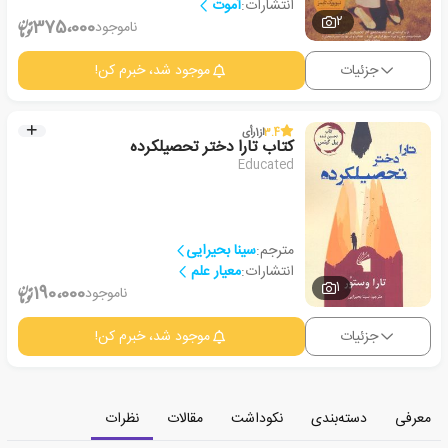
انتشارات:
آموت
2
375،000
ناموجود
جزئیات
موجود شد، خبرم کن!
3.4
از
1
رأی
کتاب تارا دختر تحصیلکرده
Educated
مترجم:
سینا بحیرایی
انتشارات:
معیار علم
1
190،000
ناموجود
جزئیات
موجود شد، خبرم کن!
معرفی
دسته‌بندی
نکوداشت
مقالات
نظرات