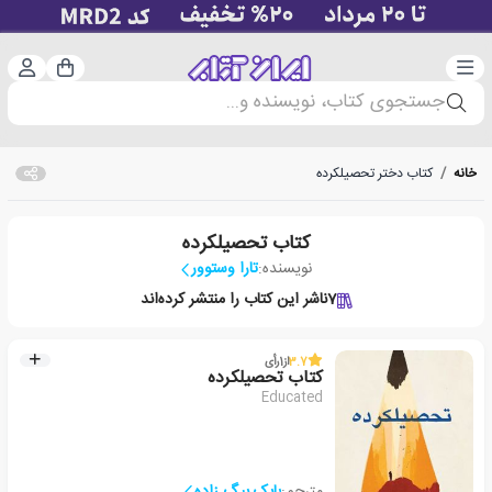
دسته‌بندی
ورود 
سبد خرید
جستجوی کتاب، نویسنده و...
خانه
/
کتاب دختر تحصیلکرده
کتاب تحصیلکرده
نویسنده:
تارا وستوور
7
ناشر این کتاب را منتشر کرده‌اند
3.7
از
1
رأی
کتاب تحصیلکرده
Educated
مترجم:
بابک بیگ زاده