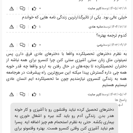
1405/03/18
|
توسط
کاربر سایت
0
|
|
خیلی عالی بود. یکی از تاثیرگذار‌ترین زندگی نامه هایی که خواندم
1404/12/17
|
توسط
حانیه هادی
1
|
|
کدوم ترجمه بهتره؟
1403/09/16
|
توسط
رزمی
0
|
|
به نظرم دخترهای تحصیلکرده واقعا با دخترهای عادی فرق دارن پس
نمیتونن مثل زنان سنتی آشپزی سنتی کنن چرا کنسرو برای همه نباشه از
دختران تحصیلکرده تا بچه‌های در حال رفتن به اردو واقعا چه قدر خوبه
همه چی داره گسترش پیدا میکنه این سریع‌ترین راه پیشرفت در هرجامعه
همه به زندگی کنسروی نیازمندیم چون ما تحصیلکرده ایم انسان عادی
نیستیم هستیم
1403/05/06
|
توسط
کاربر سایت
1
|
|
پاسخ ها
دخترهای تحصیل کرده نباید وقتشون رو با آشپزی و کار خونه
هدر بدن. زندگی آدم رو باید گند ببره و اشغال خوری به
بیماری بکشه. حتی به نظرم استحمام هم چیز اضافه ایه. پسرا
هم نباید آشپزی کنن وقتی کنسرو هست. بهتره وقتمونو برای