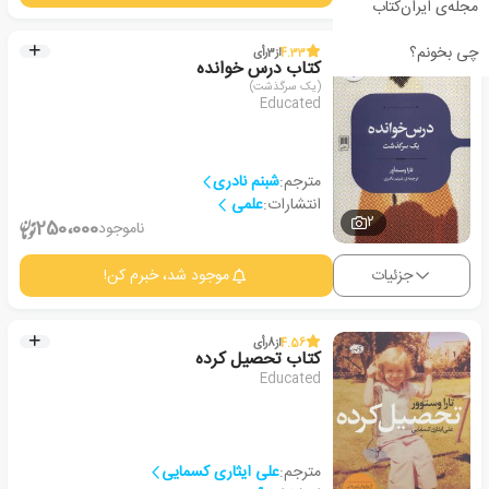
مجله‌ی ایران‌کتاب
چی بخونم؟
4.33
از
3
رأی
کتاب درس خوانده
(یک سرگذشت)
Educated
مترجم:
شبنم نادری
انتشارات:
علمی
2
250،000
ناموجود
جزئیات
موجود شد، خبرم کن!
4.56
از
8
رأی
کتاب تحصیل کرده
Educated
مترجم:
علی ایثاری کسمایی