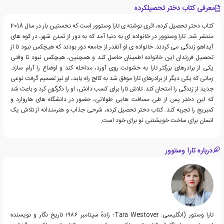
معرفی کتاب دختر تحصیلکرده
کتاب دختر تحصیل کرده، اثری نوشته ی تارا وستوور است که نخستین بار در سال 2018
منتشر شد. تارا وستوور در خانواده ای به دنیا آمد که به دور از تمدن شهر، در کوه های
آیداهو زندگی می کردند. خانواده ی او آنقدر از جامعه دور بودند که هیچکس نبود تا از
تحصیل فرزندان این خانواده اطمینان حاصل کند و همچنین، هیچکس نبود تا وقتی
یکی از برادرهای بزرگتر تارا به خشونت روی آورد، مداخله کند و اوضاع را آرام سازد.
زمانی که یکی دیگر از برادرهای تارا موفق شد به کالج راه یابد، او نیز تصمیم گرفت نوعی
جدید از زندگی را امتحان کند. تلاش تارا برای کسب دانش، او را دگرگون کرد و باعث شد
که این دختر پس از طی مسافت هایی طولانی، حضور در دانشگاه های هاروارد و
کمبریج را تجربه کند. کتاب دختر تحصیل کرده، شرحی جذاب و هنرمندانه از تلاش یک
انسان برای ساخت خویشتنی نو برای خود است.
درباره تارا وستوور
تارا وستور (انگلیسی: Tara Westover؛ زادهٔ سپتامبر ۱۹۸۶ تاریخ نگار و نویسنده