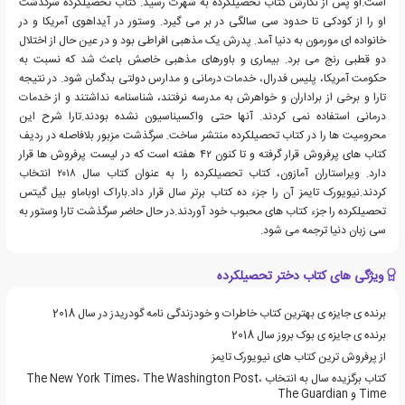
است.او پس از نگارش کتاب تحصیلکرده به شهرت رسید. کتاب تحصیلکرده سرگذشت
او را از کودکی تا حدود سی سالگی در بر می گیرد. وستور در آیداهوی آمریکا و در
خانواده ای مورمون به دنیا آمد. پدرش یک مذهبی افراطی بود و در عین حال از اختلال
دو قطبی رنج می برد. بیماری و باورهای مذهبی خاصش باعث شد که نسبت به
حکومت آمریکا، پلیس فدرال، خدمات درمانی و مدارس دولتی بدگمان شود. در نتیجه
تارا و برخی از براداران و خواهرش به مدرسه نرفتند، شناسنامه نداشتند و از خدمات
درمانی استفاده نمی کردند. آنها حتی واکسیناسیون نشده بودند.تارا شرح این
محرومیت ها را در کتاب تحصیلکرده منتشر ساخت. سرگذشت مزبور بلافاصله در ردیف
کتاب های پرفروش قرار گرفته و تا کنون ۴۲ هفته است که در لیست پرفروش ها قرار
دارد. ویراستاران آمازون، کتاب تحصیلکرده را به عنوان کتاب سال ۲۰۱۸ انتخاب
کردند.نیویورک تایمز آن را جزء ده کتاب برتر سال قرار داد.باراک اوباماو بیل گیتس
تحصیلکرده را جزء کتاب های محبوب خود آوردند.در حال حاضر سرگذشت تارا وستور به
سی زبان دنیا ترجمه می شود.
ویژگی های کتاب دختر تحصیلکرده
برنده ی جایزه ی بهترین کتاب خاطرات و خودزندگی نامه گودریدز در سال 2018
برنده ی جایزه ی بوک بروز سال 2018
از پرفروش ترین کتاب های نیویورک تایمز
کتاب برگزیده سال به انتخاب The New York Times، The Washington Post،
Time و The Guardian