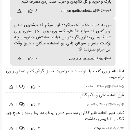
پارک و خرید و گل کشیدن و حرف مفت زدن مصرف کنیم.
1405/01/24
|
توسط
zanyar qadirzade
6
|
من به عنوان دختر تحصیلکرده اینو میگم که بیشترین سعی
تونو کنین که سراغ غذاهای کنسروی نرین ! جز بیماری برای
شما ثمره ای ندارن.اگر بدونین فرایند ساختش چطوره و چه
ترکیبات مضر و سرطان زایی رو استفاده میکنن ، هیچ وقت
این حرفو نمیزدید.🌸
1405/04/06
|
توسط
زهرا طاهرخانی
0
|
لطفا نام راوی کتاب را بنویسید تا درصورت تمایل گوش کنیم صدای راوی
برام مهمه
1402/08/05
|
توسط
کاربر سایت
0
|
|
فوق العاده عالی و تاثیر گذار
1402/02/24
|
توسط
گلی گلچین
2
|
|
کتاب فوق العاده تاثیر گذاری بود نشر علمی رو خوندم روان بود و هیچ چیز
گنگ و نامفهومی نداشت
1401/09/16
|
توسط
فرشته
2
|
|