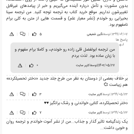
بدون مشورت و تأمل درباره آینده می‌گیریم و خبر از پیامدهای غیرقابل
تغییرشون نداریم. موقع خرید کتاب به ترجمه توجه کنید. من ترجمه سینا
بحیرایی رو خوندم (نشر معیار علم) و قسمت هایی از متن به کلی برام
نامفهوم بود.
1399/06/07
|
توسط
نگین شفیعی
5
|
|
پاسخ ها
من ترجمه ابولفضل قلی زاده رو خوندم،، و کاملا برام مفهوم و
با زبان ساده بود. لذت بردم
1402/05/27
|
توسط
کاربر سایت
0
|
بر خلاف بعضی از دوستان به نظر من طرح جلد جدید «دختر تحصیلکرده»
هم زیباست 💞
1399/05/23
|
توسط
کاربر سایت
3
|
|
دختر تحصیلکرده، کتابی خواندنی و رشک برانگیز ⁦♥️⁩⁦♥️⁩
1399/05/23
|
توسط
کاربر سایت
7
|
|
یک زندگینامه تاثیر گذار و جذاب...من از نشر آموت خواندم و ترجمه روان
و خوبی داشت...