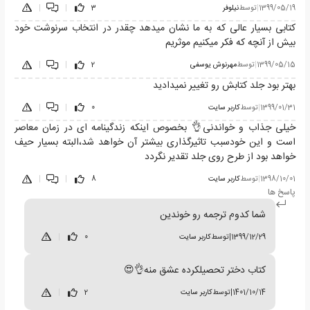
1399/05/19
|
توسط
نیلوفر
3
|
|
کتابی بسیار عالی که به ما نشان میدهد چقدر در انتخاب سرنوشت خود
بیش از آنچه که فکر میکنیم موثریم
1399/05/15
|
توسط
مهرنوش یوسفی
2
|
|
بهتر بود جلد کتابش رو تغییر نمیدادید
1399/01/31
|
توسط
کاربر سایت
0
|
|
خیلی جذاب و خواندنی👌 بخصوص اینکه زندگینامه ای در زمان معاصر
است و این خودسبب تاثیرگذاری بیشتر آن خواهد شد،البته بسیار حیف
خواهد بود از طرح روی جلد تقدیر نگردد
1398/10/01
|
توسط
کاربر سایت
8
|
|
پاسخ ها
شما کدوم ترجمه رو خوندین
1399/12/29
|
توسط
کاربر سایت
0
|
کتاب دختر تحصیلکرده عشق منه👌😍
1401/10/14
|
توسط
کاربر سایت
2
|