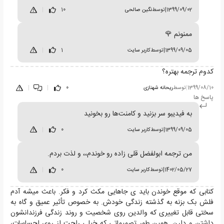
1399/09/02
|
توسط
نگین صالحی
10
|
ممنونم 🌹
1399/09/05
|
توسط
کاربر سایت
1
|
کدوم ترجمه بهتره؟
1399/08/10
|
توسط
ریحانه شهنازی
0
|
|
پاسخ ها
به فیدیبو سر بزنید و کامنت‌ها رو بخونید
1399/09/05
|
توسط
کاربر سایت
0
|
من ترجمه ابولفضل قلی زاده رو خوندم،، و لذت بردم.
1402/05/27
|
توسط
کاربر سایت
0
|
کتابی که موقع خوندن باید ی جاهایی مکث کرد و فکر. باعث میشه آدم
فلش بک بزنه به گذشته زندگی خودش. به خصوص تأثیر عمیق و گاه به
سختی قابل تغییری که والدین روی شخصیت و روند زندگی فرزندانشون
داشتن و دارن. همین طور تصمیماتی که خیلی راحت از روی احساسات،