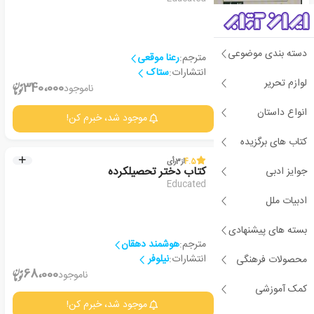
دسته بندی موضوعی
مترجم:
رعنا موقعی
انتشارات:
ستاک
لوازم تحریر
2
340،000
ناموجود
انواع داستان
جزئیات
موجود شد، خبرم کن!
کتاب های برگزیده
4.5
از
3
رأی
جوایز ادبی
کتاب دختر تحصیلکرده
Educated
ادبیات ملل
بسته های پیشنهادی
مترجم:
هوشمند دهقان
انتشارات:
نیلوفر
محصولات فرهنگی
2
68،000
ناموجود
کمک آموزشی
جزئیات
موجود شد، خبرم کن!