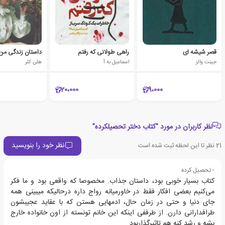
قصر شیشه ای
راهی طولانی که رفتم
داستان زندگی من
جینت والز
اسماعیل به آ
هلن کلر
20،000
9،000
نظر کاربران در مورد "کتاب دختر تحصیلکرده"
نظر خود را بنویسید
21
نظر تا این لحظه ثبت شده است
- تحصیل کرده
کتاب بسیار خوبی بود، داستان جذاب. مخصوصا که واقعی بود و ما فکر
می‌کنیم بعضی افکار فقط در خاورمیانه رواج داره درحالیکه میبینی همه
جای دنیا و حتی در زمان حال، ادمهایی هستن که با عقاید عجیبشون
طرافدارانی دارن. از طرففی اینکه این خانم تونسته از اون خانواده خارج
بشه و رشد کنه هم تاثیرگذاربود