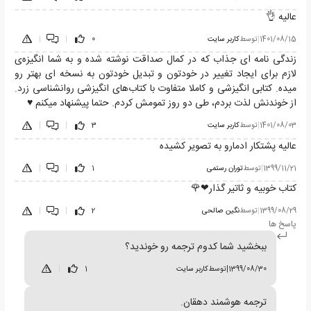
عالیه 👌
1401/08/15
|
توسط
کاربر سایت
0
|
|
زندگی نامه ای جذاب که در کمال صداقت نوشته شده و به شما انگیزه‌ی
لازم برای ایجاد تغییر در خودتون و تبدیل خودتون به نسخه ای بهتر رو
میده. کتابی انگیزشی و کاملا متفاوت با کتاب‌های انگیزشی روانشناسی زرد.
از خوندنش لذت بردم، طی دو روز تمومش کردم. حتما پیشنهاد میکنم ♥️
1401/08/03
|
توسط
کاربر سایت
3
|
|
عالیه پشتکار ادمارو به تصویر کشیده
1399/11/21
|
توسط
توران رستمی
1
|
|
کتاب خوبیه و ثاتیر گذار❤🌹
1399/08/29
|
توسط
نگین صالحی
2
|
|
پاسخ ها
ببخشید شما کدوم ترجمه رو خوندید؟
1399/08/30
|
توسط
کاربر سایت
1
|
ترجمه هوشمند دهقان.