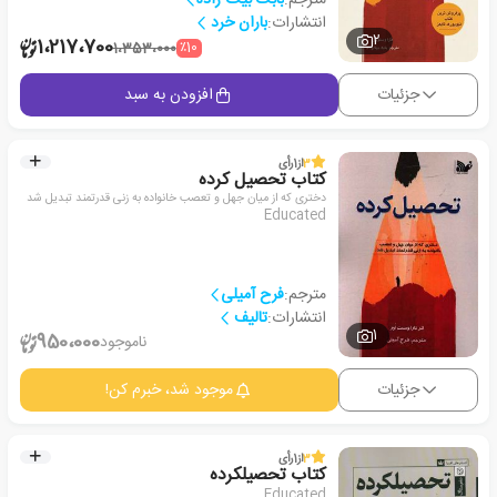
انتشارات:
باران خرد
2
1،217،700
٪10
1،353،000
جزئیات
افزودن به سبد
3
از
1
رأی
کتاب تحصیل کرده
دختری که از میان جهل و تعصب خانواده به زنی قدرتمند تبدیل شد
Educated
مترجم:
فرح آمیلی
انتشارات:
تالیف
1
950،000
ناموجود
جزئیات
موجود شد، خبرم کن!
3
از
1
رأی
کتاب تحصیلکرده
Educated