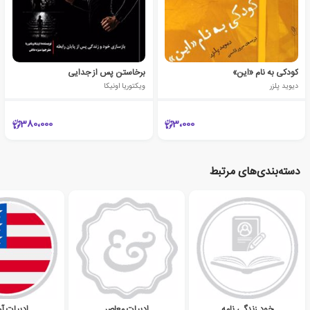
کودکی به نام «این»
برخاستن پس از جدایی
دیوید پلزر
ویکتوریا اونیکا
380،000
3،000
دسته‌بندی‌های مرتبط
خود زندگی نامه
ادبیات معاصر
ادبیات آم