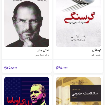
گرسنگی
استیو جابز
رکسان گی
والتر ایساکسون
250،000
45،000