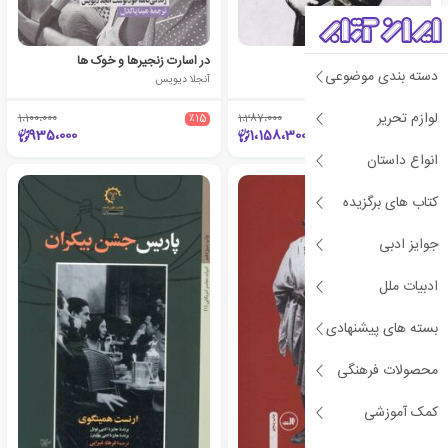
نبرد من
در اسارت زنجیرها و خوک ها
دسته بندی موضوعی
آدولف هیتلر
آنجلا دیویس
لوازم تحریر
1،100،000
٪15
1،287،000
٪10
935،000
1،158،300
انواع داستان
کتاب های برگزیده
جوایز ادبی
ادبیات ملل
بسته های پیشنهادی
محصولات فرهنگی
کمک آموزشی