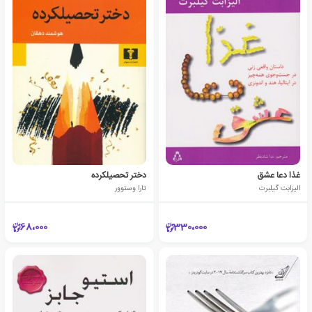
غذا دعا عشق
دختر تحصیلکرده
الیزابت گیلبرت
تارا وستوور
68،000
330،000