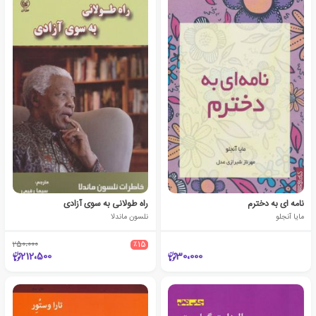
نامه ای به دخترم
راه طولانی به سوی آزادی
مایا آنجلو
نلسون ماندلا
250،000
٪15
212،500
30،000