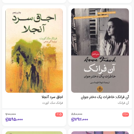
آن فرانک: خاطرات یک دختر جوان
اجاق سرد آنجلا
آن فرانک
فرانک مک کورت
700،000
٪15
880،000
٪10
595،000
792،000