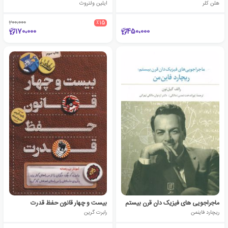
هلن کلر
ایلین ولتروث
200،000
٪15
170،000
450،000
ماجراجویی های فیزیک دان قرن بیستم
بیست و چهار قانون حفظ قدرت
ریچارد فاینمن
رابرت گرین