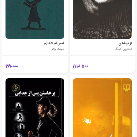
از نوشتن
قصر شیشه ای
استیون کینگ
جینت والز
9،000
18،500