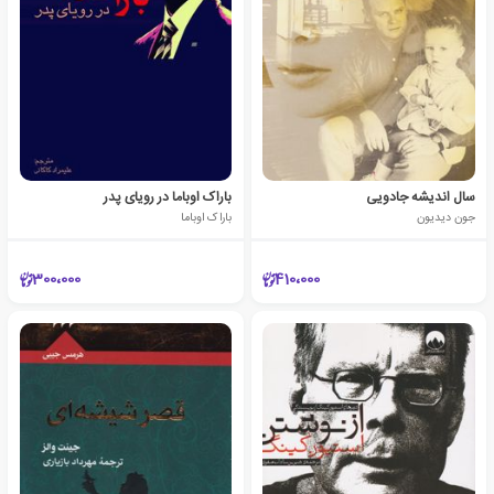
سال اندیشه جادویی
باراک اوباما در رویای پدر
جون دیدیون
باراک اوباما
300،000
410،000