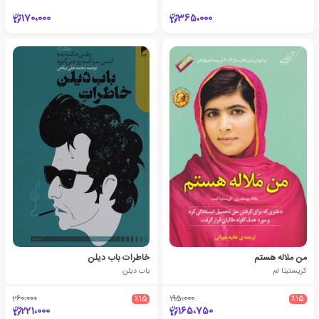
170،000
365،000
من ملاله هستم
خاطرات باب دیلن
کریستینا لم
باب دیلن
260،000
٪15
195،000
٪15
221،000
165،750