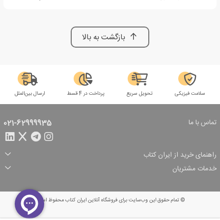
بازگشت به بالا
سلامت فیزیکی
تحویل سریع
پرداخت در 4 قسط
ارسال بین‌الملل
تماس با ما
021-62999935
راهنمای خرید از ایران کتاب
ثبت سفارش
شیوه پرداخت
خدمات مشتریان
تخفیف‌های خرید
شرایط ارسال سفارش
درباره ما
شرایط استفاده
حریم خصوصی
پیگیری سفارش
بازگرداندن سفارش
پرسش‌های متداول
© تمام حقوق این وب‌سایت برای فروشگاه آنلاین ایران کتاب محفوظ است.