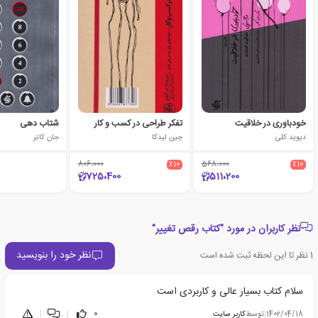
خودباوری در خلاقیت
تفکر طراحی در کسب و کار
شتاب دهی
دیوید کلی
جین لیدکا
جان کاتر
806،000
٪10
568،000
٪10
725،400
511،200
نظر کاربران در مورد "کتاب رقص تغییر"
نظر خود را بنویسید
1
نظر تا این لحظه ثبت شده است
سلام کتاب بسیار عالی و کاربردی است
1402/04/18
|
توسط
کاربر سایت
0
|
|