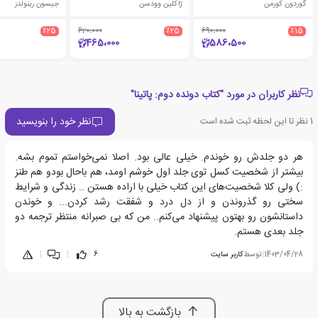
گوردون کورمن
ژاکلین وودسن
جیسون رینولدز
٪25
620،000
٪25
690،000
٪15
465،000
586،500
نظر کاربران در مورد "کتاب دونده دوم: پاتینا"
نظر خود را بنویسید
1
نظر تا این لحظه ثبت شده است
هر دو جلدش رو خوندم. خیلی عالی بود. اصلا نمی‌خواستم تموم بشه.
بیشتر از شخصیت کسل توی جلد اول خوشم اومد، هم باحال بودو هم طنز
:) ولی کلا شخصیت‌های این کتاب خیلی با اراده هستن .. زندگی و شرایط
سختی رو گذروندن و از دل درد و شفقت رشد کردن... و خوندن
داستانشون رو بهتون پیشنهاد می‌کنم.. من که بی صبرانه منتظر ترجمه دو
جلد بعدی هستم.
1403/04/28
|
توسط
کاربر سایت
6
|
|
بازگشت به بالا