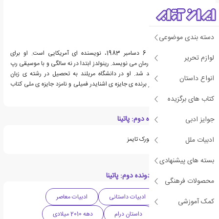
دسته بندی موضوعی
جیسون رینولدز، زاده ی 6 دسامبر 1983، نویسنده ای آمریکایی است. او برای
لوازم تحریر
مخاطبین نوجوان، شعر و رمان می نویسد. رینولدز ابتدا در نه سالگی و با موسیقی رپ
به نوشتن شعر علاقه مند شد. او در دانشگاه مریلند به تحصیل در رشته ی زبان
انواع داستان
انگلیسی پرداخت. رینولدز برنده ی جایزه ی اشنایدر فمیلی و نامزد جایزه ی ملی کتاب
امریکا بوده است.
کتاب های برگزیده
ویژگی های کتاب دونده دوم: پاتینا
جوایز ادبی
ادبیات ملل
از کتاب های پرفروش نیویورک تایمز
بسته های پیشنهادی
دسته بندی های کتاب دونده دوم: پاتینا
محصولات فرهنگی
ادبیات آمریکا
ادبیات داستانی
ادبیات معاصر
کمک آموزشی
ادبیات نوجوان
داستان درام
دهه 2010 میلادی