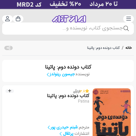
دسته‌بندی
ورود 
سبد خرید
جستجوی کتاب، نویسنده و...
خانه
/
کتاب دونده دوم: پاتینا
کتاب دونده دوم: پاتینا
نویسنده:
جیسون رینولدز
3.8
از
1
رأی
کتاب دونده دوم: پاتینا
Patina
مترجم:
شبنم حیدری پور
انتشارات:
پرتقال