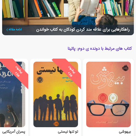
راهکارهایی برای علاقه مند کردن کودکان به کتاب خواندن
ادامه مقاله
کتاب های مرتبط با دونده ی دوم: پاتینا
ی
ش
ن
ه
ا
د
و
ی
ژ
ی
ش
ن
ه
ا
د
و
ی
ژ
پ
ه
پ
ه
بیهوشی
تو تنها نیستی
پسران آمریکایی