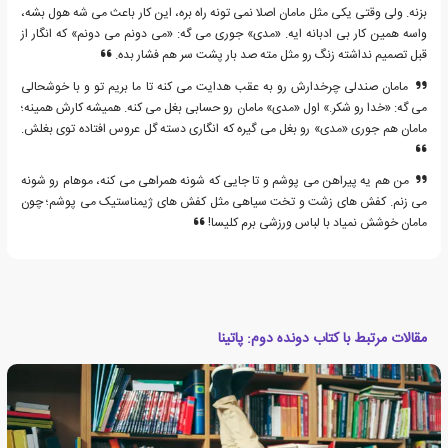
بزنه. ولی وقتی یکی مثل مامان اصلا نمی تونه راه بره، این کار باعث می شه هول بشه،
واسه همین کار بی ادبانه ایه. «مدی» جوری می گه: «می دونم می دونم» که انگار از
قبل تصمیم نداشته زنگ رو مثل مته صد بار پشت سر هم فشار بده.
مامان صندلی چرخدارش رو به عقب هدایت می کنه تا ما بریم تو و با خوشحالی
می گه: «خدا رو شکر.» اول «مدی» مامان رو حسابی بغل می کنه. همیشه کارش همینه؛
مامان هم جوری «مدی» رو بغل می گیره که انگاری دسته گل عروس افتاده توی بغلش.
من هم یه پیراهن می پوشم و تا جایی که شونه همراهی می کنه، موهام رو شونه
می زنم. کفش های زشت و تخت سیاهی مثل کفش های ژیمناستیک می پوشم؛ چون
مامان خوشش نمیاد با لباس ورزشی برم کلیسا!
مقالات مرتبط با کتاب دونده دوم: پاتینا