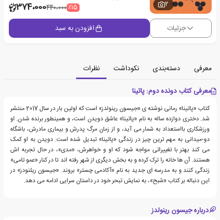
2
374،000
٪15
440،000
جزئیات
افزودن به سبد
معرفی
دسته‌بندی
نکوداشت
نظرات
معرفی کتاب دونده دوم: پاتینا
کتاب «پاتینا» رمانی نوشته ی «جیسون رینولدز» است که اولین بار در سال 2017 منتشر
شد. دختری دوازده ساله به نام «پاتینا» عاشق دویدن است، و همینطور برنده شدن. او
ورزشکاری بااستعداد به شمار می آید، و از زمان مرگ پدرش و بیماری مادرش، باشگاه
دو-میدانی به مهم ترین چیز در زندگی «پاتینا» تبدیل شده است. دویدن به او کمک
می کند بهتر با تغییراتی مواجه شود که او و خواهرش، «مدی»، در حال تجربه اش
هستند. آن ها خانه را ترک کرده و به بخش دیگری از شهر رفته اند تا در کنار «عمو تامی»
زندگی کنند و به مدرسه ای جدید به نام «آکادمی چستر» بروند. «جیسون ریلنودز» در
این دنباله بر کتاب «شبح»، به نمایش تبحر خود در داستان سرایی ادامه می دهد.
درباره جیسون رینولدز