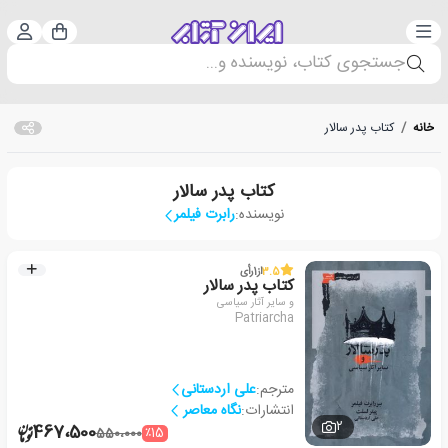
دسته‌بندی
ورود 
سبد خرید
جستجوی کتاب، نویسنده و...
خانه
/
کتاب پدر سالار
کتاب پدر سالار
نویسنده:
رابرت فیلمر
3.5
از
1
رأی
کتاب پدر سالار
و سایر آثار سیاسی
Patriarcha
مترجم:
علی اردستانی
انتشارات:
نگاه معاصر
2
467،500
٪15
550،000