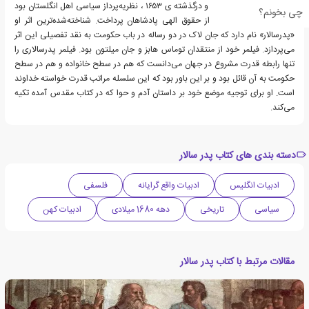
سر رابرت فیلمر زاده ۱۵۸۸ و درگذشته ی ۱۶۵۳ ، نظریه‌پرداز سیاسی اهل انگلستان بود
چی بخونم؟
که در آثار خود به دفاع از حقوق الهی پادشاهان پرداخت. شناخته‌شده‌ترین اثر او
«پدرسالار» نام دارد که جان لاک در دو رساله در باب حکومت به نقد تفصیلی این اثر
می‌پردازد. فیلمر خود از منتقدان توماس هابز و جان میلتون بود. فیلمر پدرسالاری را
تنها رابطه قدرت مشروع در جهان می‌دانست که هم در سطح خانواده و هم در سطح
حکومت به آن قائل بود و بر این باور بود که این سلسله مراتب قدرت خواسته خداوند
است. او برای توجیه موضع خود بر داستان آدم و حوا که در کتاب مقدس آمده تکیه
می‌کند.
دسته بندی های کتاب پدر سالار
ادبیات انگلیس
ادبیات واقع گرایانه
فلسفی
سیاسی
تاریخی
دهه 1680 میلادی
ادبیات کهن
مقالات مرتبط با کتاب پدر سالار