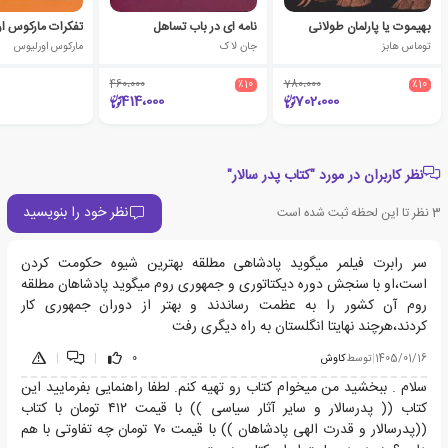
بهیموت یا پارلمان طولانی
نامه ای در باب تساهل
تفکرات مارکوس ا
توماس هابز
جان لاک
مارکوس اورلیوس
460،000
٪10
780،000
٪10
414،000
702،000
نظر کاربران در مورد "کتاب پدر سالار"
نظر خود را بنویسید
3
نظر تا این لحظه ثبت شده است
سر رابرت فیلمر میگوید پادشاهی مطلقه بهترین شیوه حکومت کردن
است،او با سنجش دوره دیکتاتوری و جمهوری روم میگوید پادشاهان مطلقه
روم آن کشور را به عظمت رساندند و بهتر از دوران جمهوری کار
کردند،هرچند نهایتا انگلستان به راه دیگری رفت
1405/01/16
|
توسط
کاوش
0
|
|
سلام . ببخشید من میخوام کتاب رو تهیه کنم. لطفا راهنمایی بفرمایید این
کتاب (( پدرسالار و سایر آثار سیاسی )) با قیمت ۴۱۲ تومان با کتاب
((پدرسالار و قدرت الهی پادشاهان )) با قیمت ۷۰ تومان چه تفاوتی با هم