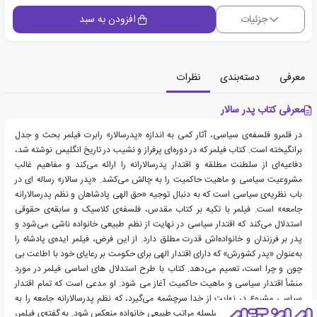
جزئیات
افزودن به سبد
معرفی
دسته‌بندی
نظرات
معرفی کتاب پدر سالار
در قلمرو فلسفه‌ی سیاسی، آثار کمی به اندازه «پدرسالار» رابرت فیلمر بحث و جدل
برانگیخته است. کتاب فیلمر که در دوره‌ای پرفراز و نشیب در تاریخ انگلیس نوشته شد،
دفاعیه‌ای از سلطنت‌ مطلقه و اقتدار پدرسالارانه را ارائه می‌کند و مفاهیم غالب
مشروعیت‌ سیاسی و ماهیت‌ حاکمیت را به چالش می‌کشد. «پدر سالار» رساله ای در
باب نظریه‌ی‌ سیاسی است که به دنبال توجیه «حق‌ الهی پادشاهان و نظم پدرسالارانه
جامعه» است. فیلمر با تکیه بر کتاب مقدس، فلسفه‌ی کلاسیک و سابقه‌ی حقوقی
استدلال می‌کند که اقتدار سیاسی در نهایت از نظم طبیعی خانواده ناشی می‌شود و
پدر بر فرزندان و خانواده‌اش قدرت مطلق دارد. از این فرض، فیلمر ایده‌ی پادشاه را
به‌عنوان «پدر کشورش» که دارای اقتدار‌ الهی برای حکومت بر رعایای خود با اطاعت بی
چون و چرا است، تعمیم می‌دهد. کتاب با طرح استدلال های اساسی فیلمر در مورد
منشأ اقتدار سیاسی و ماهیت حاکمیت آغاز می ‌شود. او مدعی است که تمام اقتدار
سیاسی مشروع در نهایت از خدا سرچشمه می‌گیرد، که نظم پدرسالارانه جامعه را به
گونه‌ای تعیین کرد که در سلسله مراتب طبیعی خانواده منعکس شود. به گفته‌ی فیلمر،