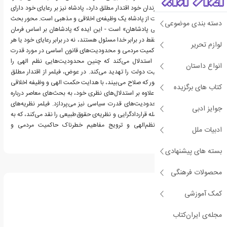
همانطور که یک پدر بر فرزندان خود اقتدار مطلق دارد، پادشاه نیز بر رعایای خود دارای
اقتدار مطلق است و اطاعت از پادشاه یک وظیفه‌ی اخلاقی و مذهبی است. محور بحث
دسته بندی موضوعی
فیلمر، دفاع او از «حق الهی پادشاهان» است - این ایده که پادشاهان بر اساس فرمان
الهی حکومت می کنند و فقط در برابر خدا مسئول هستند، نه در برابر رعایای خود یا هر
لوازم تحریر
مرجع زمینی. او مفهوم حاکمیت مردمی و محدودیت‌های قانون‌ اساسی در مورد قدرت
سلطنتی را رد می‌کند و استدلال می‌کند که چنین محدودیت‌هایی نظم الهی را
انواع داستان
تضعیف و ثبات و مشروعیت دولت را تهدید می‌کند. در عوض، فیلمر از اقتدار مطلق
پادشاه برای حکومت هر طور که صلاح می‌بیند، با هدایت حکمت الهی و وظیفه اخلاقی
کتاب های برگزیده
دفاع می‌کند. «پدر سالار» علاوه بر استدلال‌های نظری خود، به بحث‌های معاصر درباره
نقش مناسب دولت و محدودیت‌های قدرت سیاسی نیز می‌پردازد. فیلمر نظریه‌های
جوایز ادبی
بدیل اقتدار سیاسی، از جمله قراردادگرایی و نظریه‌ی حقوق‌طبیعی را نقد می‌کند، که به
نظر او تضعیف‌کننده‌ی نظم‌الهی و ترویج مفاهیم خطرناک حاکمیت مردمی و
ادبیات ملل
استقلال‌فردی است.
بسته های پیشنهادی
درباره رابرت فیلمر
محصولات فرهنگی
کمک آموزشی
مجله‌ی ایران‌کتاب