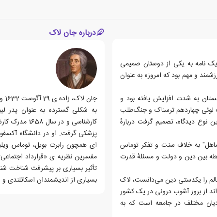
درباره جان لاک
بریتانیایی، در زمستان ۱۶۸۵-۱۶۸۶ میلادی یک نامه به یکی از دوستان صمیمی
نتیجه آن اثری ارزشمند و مهم بود که امروزه به عنوان
گلستان به شدت افزایش یافته بود و
ت لوئی چهاردهم ترسناک و جنگ‌طلب
 نوع دیدگاه، تصمیم گرفت دربارهٔ
پزشکی گرفت. او در دانشگاه آکسفور
"تساهل" به خلاف سنت و تفکر توماس
ای همچون رابرت بویل، توماس ویلی
بطه بین دین و دولت و مسئلهٔ قدرت
مفسرین نظریه ی «قرارداد اجتماعی»
تأثیر بسیاری بر پیشرفت شناخت شنا
سالم را یکدستی دین می‌دانست، لاک
بسیاری از اندیشمندان اسکاتلندی و انق
ند از بروز آشوب درونی در یک کشور
ادیان مختلف در جامعه است که به