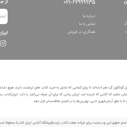
ن
از ج
021-62999935
درباره ما
ل
تماس با ما
همکاری در فروش
ایران
وناگون گرد هم آمده‌اند تا برای کسانی که تمایل به خرید کتاب های ارزشمند دارند، هیچ دغدغه
 باشید که کتابی که خریده اید، ارزش زمانی که برای آن صرف می‌کنید را دارد. ایران‌کتاب، رس
ا با خلق آرمان‌شهری ادبی، بهترین‌ها را در اختیار علاقه‌مندان قرار دهد.
مام حقوق این وب‌سایت برای شرکت هفت کتاب رایبد(فروشگاه آنلاین ایران کتاب) محفوظ اس