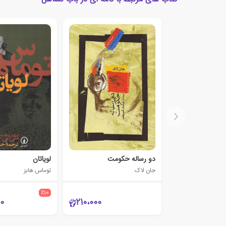
دو رساله حکومت
لویاتان
جان لاک
توماس هابز
٪10
00
210،000