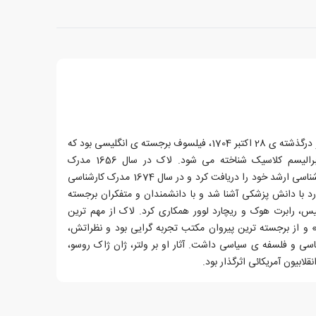
جان لاک، زاده ی 29 آگوست 1632 و درگذشته ی 28 اکتبر 1704، فیلسوف برجسته ی انگلیسی بود که
به شکلی گسترده به عنوان پدر لیبرالیسم کلاسیک شناخته می شود. لاک در سال 1656 مدرک
کارشناسی و در سال 1658 مدرک کارشناسی ارشد خود را دریافت کرد و در سال 1674 مدرک کارشناسی
د با دانش پزشکی آشنا شد و با دانشمندان و متفکران برجسته
س، رابرت هوک و ریچارد لوور همکاری کرد. لاک از مهم ترین
 و از برجسته ترین پیروان مکتب تجربه گرایی بود و نظراتش،
سی و فلسفه ی سیاسی داشت. آثار او بر ولتر، ژان ژاک روسو،
لابیون آمریکائی اثرگذار بود.