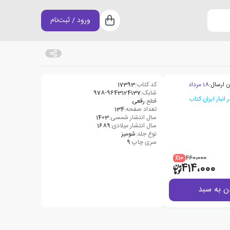
ورود / ثبت‌نام
سبد خرید
ن ارسال:
18 مرداد
کد کتاب:
17393
شابک:
978-9643124137
قطع:
رقعی
تعداد صفحه:
134
سال انتشار شمسی:
1403
سال انتشار میلادی:
1689
نوع جلد:
شومیز
سری چاپ:
9
٪10
460،000
414،000
ن به سبد