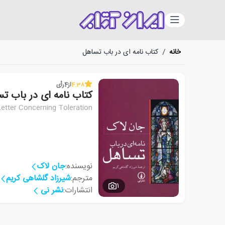
دسته‌بندی
خانه
/
کتاب نامه ای در باب تساهل
4.38
از
4
رأی
کتاب نامه ای در باب ت
etter Concerning Toleration
نویسنده:
جان لاک
مترجم:
شیرزاد گلشاهی کریم
1
انتشارات:
نشر نی