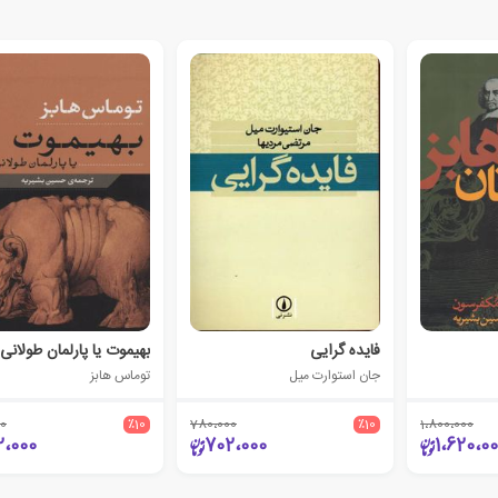
فایده گرایی
بهیموت یا پارلمان طولانی
جان استوارت میل
توماس هابز
0
٪10
780،000
٪10
1،800،000
2،000
702،000
1،620،0