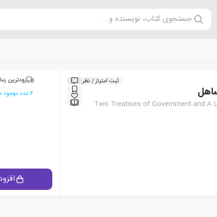
جستجوی کتاب، نویسنده و...
زودترین زما
ثبت امتیاز / نظر
ساهل
6 عدد موجود در انبار ایران کتاب
Two Treatises of Government and A L
افزود