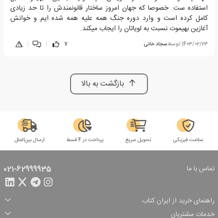
استفاده ست. خصوصا که جهان امروز ساختار قانونمندش را تا حد زیادی
کامل کرده است و وارد دوره جنگ همه علیه همه شده ایم و خوانش
آغازین بهیموت نسبت به لویاتان را ایجاب میکند.
1403/02/23
|
توسط
سجاد خانی
7
|
|
بازگشت به بالا
سلامت فیزیکی
تحویل سریع
پرداخت در 4 قسط
ارسال بین‌الملل
تماس با ما
021-62999935
راهنمای خرید از ایران کتاب
ثبت سفارش
شیوه پرداخت
خدمات مشتریان
تخفیف‌های خرید
شرایط ارسال سفارش