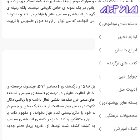
طبیعی و عودت ددمنشی و شرارت مردم و جنگ همه بر ضد همه است. بهیموت تنها
کاربرد نظریه ی عمومی لویاتان در یک نمونه ی خاص تاریخی نیست، بلکه زمینه ی
پیدایش حوزه ی فکری دیگری در اندیشه ی سیاسی هابز را فراهم می کند و به تولید
«دانش سیاسی» جدیدی می انجامد، که می توان از آن به عنوان «آموزش یا تربیت
دسته بندی موضوعی
سیاسی» نام برد.
لوازم تحریر
درباره توماس هابز
انواع داستان
کتاب های برگزیده
جوایز ادبی
توماس هابز، زاده ی 5 آپریل 1588 و درگذشته ی 4 دسامبر 1679، فیلسوف برجسته ی
ادبیات ملل
انگلیسی بود که بیشتر به خاطر فعالیت هایش در عرصه ی فلسفه ی سیاسی شناخته
می شود. هابز در پژوهش های علمی قرن هفدهم نقشی فعال داشت و با ریاضی دانان
بسته های پیشنهادی
هم عصر خویش از جمله دکارت در تعامل بود. مخالفت او با تفکیک ذهن و جسم در
دوگانگی دکارتی، باعث شد خود را ماتریالیستی تمام عیار بخواند، و مفهوم ذات یا
محصولات فرهنگی
جوهر غیرمادی را به عنوان عبارتی متناقض رد کند. هابز در ادامه ی اندیشه ی سیاسی
ماکیاولی و در قلمرو جدید کشف کشف شده توسط او، نظریه پرداز «علم جدید
کمک آموزشی
سیاست» بود.