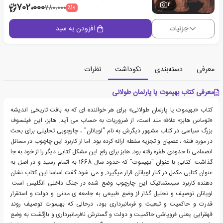
2
702،000
٪10
780،000
جزئیات
افزودن به سبد
معرفی
دسته‌بندی
نکوداشت
نظرات
معرفی کتاب بهیموت یا پارلمان طولانی
کتاب «بهیموت یا پارلمان طولانی» برای هر خواننده ای که به بافت تاریخی اندیشه
«توماس هابز» علاقه مند است، از ضروریات به حساب می آید. هابز، این فیلسوف
بزرگ سیاسی در کتاب مشهور دیگرش به نام "لویاتان" ، چارچوبی تحلیلی برای بحث
در مورد فتنه ، عصیان و تجزیه سلطه ارائه کرده بود. اما از کاربرد این چاچوب در مسائل
انضمامی تا حدودی طفره رفته بود. هابز برای رفع این مشکل کتابی دیگر را از خود به جا
گذاشت. کتابی با عنوان "بهیموت" که حدود سال 1668 به اتمام رسید و در اصل به
عنوان کتابی مکمل در کنار لویاتان قرار میگیرد. و می شود گفت اساسا این کتاب نشان
دهنده کاربرد سیستماتیک این چارچوب وضع شده در جنگ داخلی انگلیس است.
لویاتان توصیف و تحلیل گذار از وضع طبیعی به جامعه ی مدنی و دولت و استقرار
قدرت و حاکمیت و تبعیت و فرمانبرداری بود، درحالی که بهیموت توصیف روند
قهقرایی یعنی فروپاشی حاکمیت و دولت و گسترش نافرمانبرداری و بازگشت به وضع