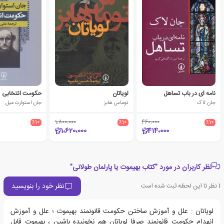
نامه ای در باب تساهل
لویاتان
حکومت انتخابی
جان لاک
توماس هابز
جان استوارت میل
٪10
1،800،000
٪10
460،000
٪10
1،620،000
414،000
نظر کاربران در مورد "کتاب بهیموت یا پارلمان طولانی"
نظر خود را بنویسید
1
نظر تا این لحظه ثبت شده است
لویاتان : علل و آموزش ساختن حکومت قانونمند بهیموت ؛ علل و آموزش
انهدام حکومت قانونمند صرفا لویاتان هم نخونیده باشین ، بهیموت قابل