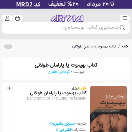
دسته‌بندی
ورود 
سبد خرید
جستجوی کتاب، نویسنده و...
خانه
/
کتاب بهیموت یا پارلمان طولانی
کتاب بهیموت یا پارلمان طولانی
نویسنده:
توماس هابز
4.2
از
5
رأی
کتاب بهیموت یا پارلمان طولانی
Behemoth, or The Long Parliament
مترجم:
حسین بشیریه
انتشارات:
نشر نی