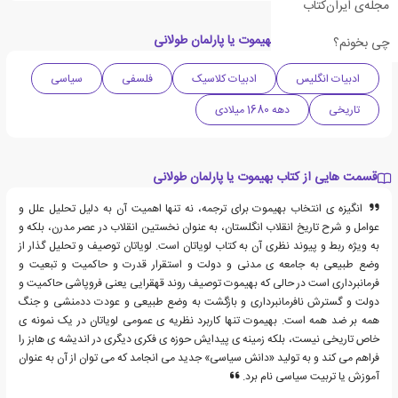
مجله‌ی ایران‌کتاب
دسته بندی های کتاب بهیموت یا پارلمان طولانی
چی بخونم؟
ادبیات انگلیس
ادبیات کلاسیک
فلسفی
سیاسی
تاریخی
دهه 1680 میلادی
قسمت هایی از کتاب بهیموت یا پارلمان طولانی
انگیزه ی انتخاب بهیموت برای ترجمه، نه تنها اهمیت آن به دلیل تحلیل علل و
عوامل و شرح تاریخ انقلاب انگلستان، به عنوان نخستین انقلاب در عصر مدرن، بلکه و
به ویژه ربط و پیوند نظری آن به کتاب لویاتان است. لویاتان توصیف و تحلیل گذار از
وضع طبیعی به جامعه ی مدنی و دولت و استقرار قدرت و حاکمیت و تبعیت و
فرمانبرداری است در حالی که بهیموت توصیف روند قهقرایی یعنی فروپاشی حاکمیت و
دولت و گسترش نافرمانبرداری و بازگشت به وضع طبیعی و عودت ددمنشی و جنگ
همه بر ضد همه است. بهیموت تنها کاربرد نظریه ی عمومی لویاتان در یک نمونه ی
خاص تاریخی نیست، بلکه زمینه ی پیدایش حوزه ی فکری دیگری در اندیشه ی هابز را
فراهم می کند و به تولید «دانش سیاسی» جدید می انجامد که می توان از آن به عنوان
آموزش یا تربیت سیاسی نام برد.