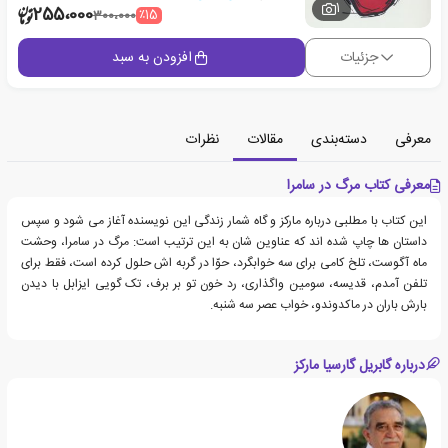
1
255،000
٪15
300،000
جزئیات
افزودن به سبد
معرفی
دسته‌بندی
مقالات
نظرات
معرفی کتاب مرگ در سامرا
این کتاب با مطلبی درباره مارکز و گاه شمار زندگی این نویسنده آغاز می شود و سپس
داستان ها چاپ شده اند که عناوین شان به این ترتیب است: مرگ در سامرا، وحشت
ماه آگوست، تلخ کامی برای سه خوابگرد، حوّا در گربه اش حلول کرده است، فقط برای
تلفن آمدم، قدیسه، سومین واگذاری، رد خون تو بر برف، تک گویی ایزابل با دیدن
بارش باران در ماکدوندو، خواب عصر سه شنبه.
درباره گابریل گارسیا مارکز