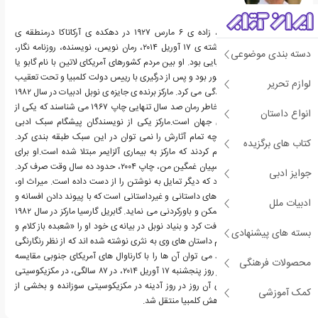
گابریل خوزه گارسیا مارکز، زاده ی ۶ مارس ۱۹۲۷ در دهکده ی آرکاتاکا درمنطقه ی
سانتامارا در کلمبیا - درگذشته ی ۱۷ آوریل ۲۰۱۴، رمان نویس، نویسنده، روزنامه نگار،
دسته بندی موضوعی
ناشر و فعال سیاسی کلمبیایی بود. او بین مردم کشورهای آمریکای لاتین با نام گابو یا
گابیتو (برای تحبیب) مشهور بود و پس از درگیری با رییس دولت کلمبیا و تحت تعقیب
لوازم تحریر
قرار گرفتنش در مکزیک زندگی می کرد. مارکز برنده ی جایزه ی نوبل ادبیات در سال ۱۹۸۲
را بیش از سایر آثارش به خاطر رمان صد سال تنهایی چاپ ۱۹۶۷ می شناسند که یکی از
انواع داستان
پرفروش ترین کتاب های جهان است.مارکز یکی از نویسندگان پیشگام سبک ادبی
رئالیسم جادویی بود، اگرچه تمام آثارش را نمی توان در این سبک طبقه بندی کرد.
کتاب های برگزیده
پزشکان در سال ۲۰۱۲ اعلام کردند که مارکز به بیماری آلزایمر مبتلا شده است.او برای
نوشتن کتاب خاطرات روسپیان غمگین من، چاپ ۲۰۰۴، حدود ده سال وقت صرف کرد.
جوایز ادبی
در ژانویه ی ۲۰۰۶ اعلام کرد که دیگر تمایل به نوشتن را از دست داده است. میراث او،
مجموعه ی بزرگی از کتاب های داستانی و غیرداستانی است که با پیوند دادن افسانه و
ادبیات ملل
تاریخ در آن، همه چیز را ممکن و باورکردنی می نماید. گابریل گارسیا مارکز در سال ۱۹۸۲
جایزه ی ادبی نوبل را دریافت کرد و بنیاد نوبل در بیانه ی خود او را «شعبده باز کلام و
بسته های پیشنهادی
بصیرت» توصیف کرد. تمام داستان های وی به نثری نوشته شده اند که از نظر رنگارنگی
و جاذبه ی غریبشان، فقط می توان آن ها را با کارناوال های آمریکای جنوبی مقایسه
محصولات فرهنگی
کرد.گابریل گارسیا مارکز، در روز پنجشنبه ۱۷ آوریل ۲۰۱۴، در ۸۷ سالگی، در مکزیکوسیتی
درگذشت. جسد وی فردای آن روز در روز آدینه در مکزیکوسیتی سوزانده و بخشی از
کمک آموزشی
خاکستر جسد وی به زادگاهش کلمبیا منتقل شد.