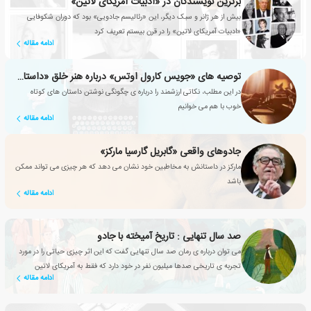
برترین نویسندگان در «ادبیات آمریکای لاتین»
بیش از هر ژانر و سبک دیگر، این «رئالیسم جادویی» بود که دوران شکوفایی
«ادبیات آمریکای لاتین» را در قرن بیستم تعریف کرد
ادامه مقاله
توصیه های «جویس کارول اوتس» درباره هنر خلق «داستان کوتاه»
در این مطلب، نکاتی ارزشمند را درباره ی چگونگی نوشتن داستان های کوتاه
خوب با هم می خوانیم
ادامه مقاله
جادوهای واقعی «گابریل گارسیا مارکز»
مارکز در داستانش به مخاطبین خود نشان می دهد که هر چیزی می تواند ممکن
باشد
ادامه مقاله
صد سال تنهایی : تاریخ آمیخته با جادو
می توان درباره ی رمان صد سال تنهایی گفت که این اثر چیزی حیاتی را در مورد
تجربه ی تاریخی صدها میلیون نفر در خود دارد که فقط به آمریکای لاتین
ادامه مقاله
خلاصه نمی شود