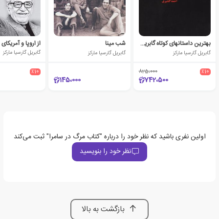
بهترین داستانهای کوتاه گابریل گارسیا مارکز
شب مینا
از اروپا و آمریکای 
گابریل گارسیا مارکز
گابریل گارسیا مارکز
گابریل گارسیا مارکز
٪10
825،000
٪10
145،000
742،500
اولین نفری باشید که نظر خود را درباره "کتاب مرگ در سامرا" ثبت می‌کند
نظر خود را بنویسید
بازگشت به بالا