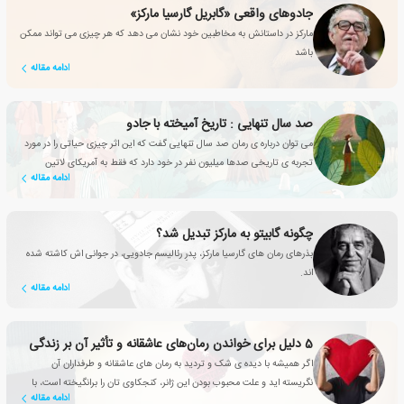
جادوهای واقعی «گابریل گارسیا مارکز»
مارکز در داستانش به مخاطبین خود نشان می دهد که هر چیزی می تواند ممکن
باشد
ادامه مقاله
صد سال تنهایی : تاریخ آمیخته با جادو
می توان درباره ی رمان صد سال تنهایی گفت که این اثر چیزی حیاتی را در مورد
تجربه ی تاریخی صدها میلیون نفر در خود دارد که فقط به آمریکای لاتین
ادامه مقاله
خلاصه نمی شود
چگونه گابیتو به مارکز تبدیل شد؟
بذرهای رمان های گارسیا مارکز، پدرِ رئالیسم جادویی، در جوانی اش کاشته شده
اند.
ادامه مقاله
5 دلیل برای خواندن رمان‌های عاشقانه‌‌ و تأثیر آن بر زندگی
اگر همیشه با دیده ی شک و تردید به رمان های عاشقانه و طرفداران آن
نگریسته اید و علت محبوب بودن این ژانر، کنجکاوی تان را برانگیخته است، با
ادامه مقاله
این مقاله همراه شوید