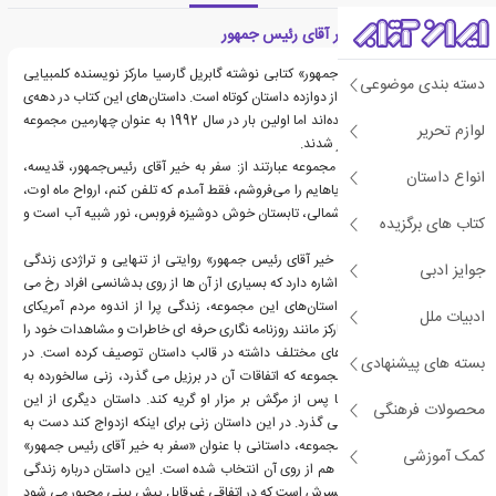
معرفی کتاب سفر به خیر آقای رئیس جمهور
«سفر به خیر آقای رئیس جمهور» کتابی نوشته گابریل گارسیا مارکز نویسنده‌ کلمبیایی
دسته بندی موضوعی
است. این اثر مجموعه ای از دوازده داستان کوتاه است. داستان‌های این کتاب در دهه‌ی
هفتاد و هشتاد نوشته شده‌اند اما اولین بار در سال 1992 به عنوان چهارمین مجموعه
لوازم تحریر
داستان نوشته مارکز منتشر شدند.
عناوین داستان های این مجموعه عبارتند از: سفر به خیر آقای رئیس‌جمهور، قدیسه،
انواع داستان
زیبای خفته و هواپیما، رویاهایم را می‌فروشم، فقط آمدم که تلفن کنم، ارواح ماه اوت،
ماریا دوس پراسرس، باد شمالی، تابستان خوش دوشیزه فروبس، نور شبیه آب است و
کتاب های برگزیده
رد خون تو در برف.
مجموعه داستان «سفر به خیر آقای رئیس جمهور» روایتی‌ از تنهایی و تراژدی زندگی
جوایز ادبی
انسان است و به اتفاقاتی اشاره دارد که بسیاری از آن ها از روی بدشانسی افراد رخ می
دهند. حوادث و فضای داستان‌های این مجموعه، زندگی پرا از اندوه مردم آمریکای
ادبیات ملل
لاتین را روایت می کند. مارکز مانند روزنامه نگاری حرفه ای خاطرات و مشاهدات خود را
از سفرهایی که به کشورهای مختلف داشته در قالب داستان توصیف کرده است. در
بسته های پیشنهادی
یکی از داستان‌های این مجموعه که اتفاقات آن در برزیل می گذرد، زنی سالخورده به
سگش آموزش می‌دهد تا پس از مرگش بر مزار او گریه کند. داستان دیگری از این
محصولات فرهنگی
مجموعه در وین اتریش می گذرد. در این داستان زنی برای اینکه ازدواج کند دست به
هر کاری می زند. در این مجموعه، داستانی با عنوان «سفر به خیر آقای رئیس جمهور»
کمک آموزشی
وجود دارد که عنوان کتاب هم از روی آن انتخاب شده است. این داستان درباره زندگی
یک راننده آمبولانس و همسرش است که در اتفاقی غیرقابل پیش بینی مجبور می شود