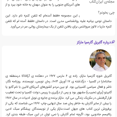
مجله‌ی ایران‌کتاب
رئیس‌جمهور یکی از کشورهای آمریکای جنوبی را به عنوان مهمان به خانه خود ببرد و از
او پذیرایی کند.
چی بخونم؟
یکی دیگر از داستان های این مجموعه «فقط آمده‌ام که تلفن کنم» نام دارد. این
داستان نوعی بیانیه علیه روانشناسی مدرن است. در داستان «فقط آمده ام که تلفن
کنم» ماریا د لالوز سروانتس برای یافتن تلفن از یک بیمارستان روانی سر در می‌آورد.
درباره گابریل گارسیا مارکز
گابریل خوزه گارسیا مارکز، زاده ی ۶ مارس ۱۹۲۷ در دهکده ی آرکاتاکا درمنطقه ی
سانتامارا در کلمبیا - درگذشته ی ۱۷ آوریل ۲۰۱۴، رمان نویس، نویسنده، روزنامه نگار،
ناشر و فعال سیاسی کلمبیایی بود. او بین مردم کشورهای آمریکای لاتین با نام گابو یا
گابیتو (برای تحبیب) مشهور بود و پس از درگیری با رییس دولت کلمبیا و تحت تعقیب
قرار گرفتنش در مکزیک زندگی می کرد. مارکز برنده ی جایزه ی نوبل ادبیات در سال ۱۹۸۲
را بیش از سایر آثارش به خاطر رمان صد سال تنهایی چاپ ۱۹۶۷ می شناسند که یکی از
پرفروش ترین کتاب های جهان است.مارکز یکی از نویسندگان پیشگام سبک ادبی
رئالیسم جادویی بود، اگرچه تمام آثارش را نمی توان در این سبک طبقه بندی کرد.