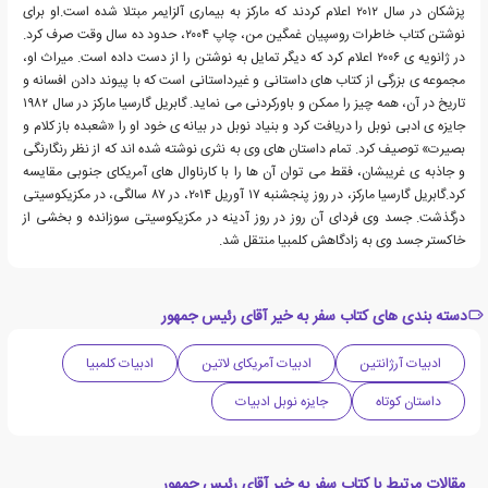
پزشکان در سال ۲۰۱۲ اعلام کردند که مارکز به بیماری آلزایمر مبتلا شده است.او برای
نوشتن کتاب خاطرات روسپیان غمگین من، چاپ ۲۰۰۴، حدود ده سال وقت صرف کرد.
در ژانویه ی ۲۰۰۶ اعلام کرد که دیگر تمایل به نوشتن را از دست داده است. میراث او،
مجموعه ی بزرگی از کتاب های داستانی و غیرداستانی است که با پیوند دادن افسانه و
تاریخ در آن، همه چیز را ممکن و باورکردنی می نماید. گابریل گارسیا مارکز در سال ۱۹۸۲
جایزه ی ادبی نوبل را دریافت کرد و بنیاد نوبل در بیانه ی خود او را «شعبده باز کلام و
بصیرت» توصیف کرد. تمام داستان های وی به نثری نوشته شده اند که از نظر رنگارنگی
و جاذبه ی غریبشان، فقط می توان آن ها را با کارناوال های آمریکای جنوبی مقایسه
کرد.گابریل گارسیا مارکز، در روز پنجشنبه ۱۷ آوریل ۲۰۱۴، در ۸۷ سالگی، در مکزیکوسیتی
درگذشت. جسد وی فردای آن روز در روز آدینه در مکزیکوسیتی سوزانده و بخشی از
خاکستر جسد وی به زادگاهش کلمبیا منتقل شد.
دسته بندی های کتاب سفر به خیر آقای رئیس جمهور
ادبیات آرژانتین
ادبیات آمریکای لاتین
ادبیات کلمبیا
داستان کوتاه
جایزه نوبل ادبیات
مقالات مرتبط با کتاب سفر به خیر آقای رئیس جمهور