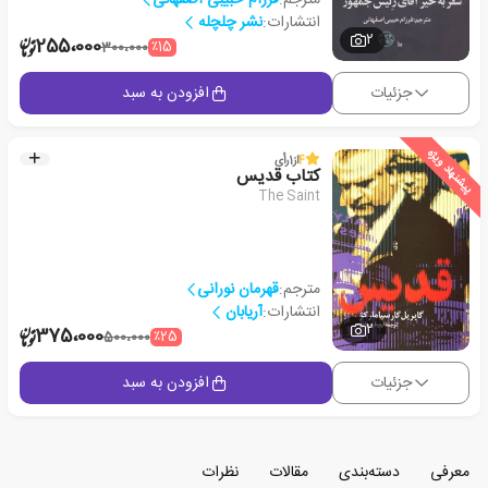
انتشارات:
نشر چلچله
2
255،000
٪15
300،000
جزئیات
افزودن به سبد
پیشنهاد ویژه
4
از
1
رأی
کتاب قدیس
The Saint
مترجم:
قهرمان نورانی
انتشارات:
آریابان
2
375،000
٪25
500،000
جزئیات
افزودن به سبد
معرفی
دسته‌بندی
مقالات
نظرات