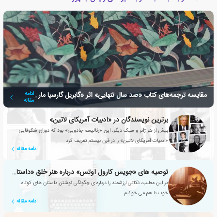
مقایسه ترجمه‌های کتاب «صد سال تنهایی» اثر «گابریل گارسیا مارکز»
ادامه
مقاله
برترین نویسندگان در «ادبیات آمریکای لاتین»
بیش از هر ژانر و سبک دیگر، این «رئالیسم جادویی» بود که دوران شکوفایی
«ادبیات آمریکای لاتین» را در قرن بیستم تعریف کرد
ادامه مقاله
توصیه های «جویس کارول اوتس» درباره هنر خلق «داستان کوتاه»
در این مطلب، نکاتی ارزشمند را درباره ی چگونگی نوشتن داستان های کوتاه
خوب با هم می خوانیم
ادامه مقاله