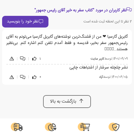
نظر کاربران در مورد "کتاب سفر به خیر آقای رئیس جمهور"
نظر خود را بنویسید
2
نظر تا این لحظه ثبت شده است
گابریل گارسیا ❤ من از قشنگ‌ترین نوشته‌های گابریل گارسیا می‌تونم به آقای
رئیس‌جمهور سفر بخیر، قدیسه و فقط آمدم تلفن کنم اشاره کنم. بی‌نظیر
هستند..👌🏻👏🏻
1401/09/09
|
توسط
کاربر سایت
1
|
|
نشر چلچله سرشار از اشتباهات چاپی
1400/06/05
|
توسط
آراد
0
|
|
بازگشت به بالا