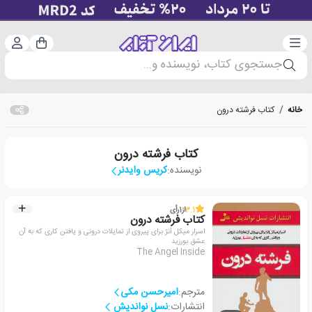
دسته‌بندی
ورود 
سبد خرید
جستجوی کتاب، نویسنده و...
خانه
/
کتاب فرشته درون
کتاب فرشته درون
نویسنده:
کریس وایدنر
3.1
از
1
رأی
کتاب فرشته درون
اسرار میکل آنژ برای پیروی از تمایلات درونی و یافتن کاری که به آن
عشق بورزید
The Angel Inside
مترجم:
امیرحسن مکی
انتشارات:
نسل نواندیش