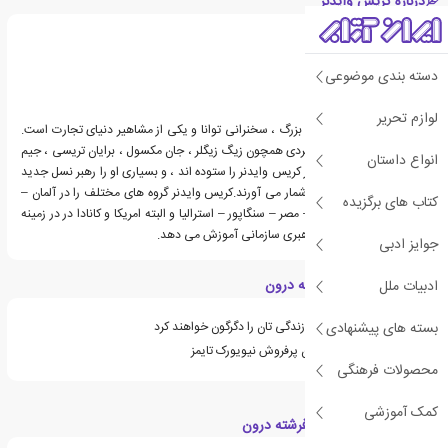
درباره کریس وایدنر
دسته بندی موضوعی
لوازم تحریر
کریس وایدنر نویسنده ای بزرگ ، سخنرانی توانا و یکی از مشاهیر دنیای تجارت است.
استادان موفقیت و رشد فردی همچون زیگ زیگلر ، جان مکسول ، برایان تریسی ، جیم
انواع داستان
ران ، و دنیس ویتلی ، آثار کریس وایدنر را ستوده اند ، و بسیاری او را رهبر نسل جدید
متخصصان رشد فردی به شمار می آورند.کریس وایدنر گروه های مختلف را در آلمان –
کتاب های برگزیده
اسپانیا – روسیه – چین – مصر – سنگاپور – استرالیا و البته امریکا و کانادا در در زمینه
های توسعه شخصیت و رهبری سازمانی آموزش می دهد.
جوایز ادبی
ویژگی های کتاب فرشته درون
ادبیات ملل
بسته های پیشنهادی
در فهرست کتاب هایی که زندگی تان را دگرگون خواهند کرد
کریس وایدنر از نویسندگان پرفروش نیویورک تایمز
محصولات فرهنگی
کمک آموزشی
دسته بندی های کتاب فرشته درون