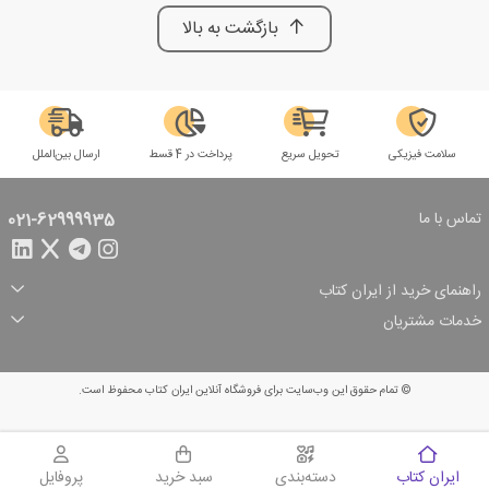
بازگشت به بالا
سلامت فیزیکی
تحویل سریع
پرداخت در 4 قسط
ارسال بین‌الملل
تماس با ما
021-62999935
راهنمای خرید از ایران کتاب
ثبت سفارش
شیوه پرداخت
خدمات مشتریان
تخفیف‌های خرید
شرایط ارسال سفارش
درباره ما
شرایط استفاده
حریم خصوصی
پیگیری سفارش
بازگرداندن سفارش
پرسش‌های متداول
© تمام حقوق این وب‌سایت برای فروشگاه آنلاین ایران کتاب محفوظ است.
سبد خرید
ایران کتاب
دسته‌بندی
سبد خرید
پروفایل