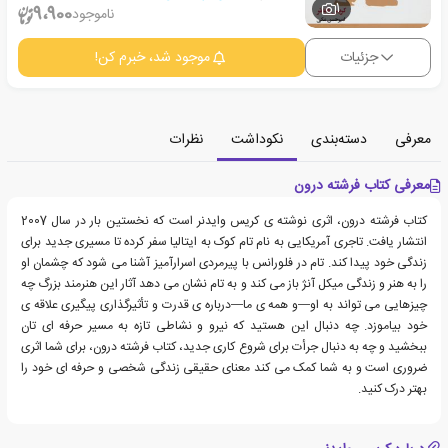
1
9،900
ناموجود
جزئیات
موجود شد، خبرم کن!
معرفی
دسته‌بندی
نکوداشت
نظرات
معرفی کتاب فرشته درون
کتاب فرشته درون، اثری نوشته ی کریس وایدنر است که نخستین بار در سال 2007
انتشار یافت. تاجری آمریکایی به نام تام کوک به ایتالیا سفر کرده تا مسیری جدید برای
زندگی خود پیدا کند. تام در فلورانس با پیرمردی اسرارآمیز آشنا می شود که چشمان او
را به هنر و زندگی میکل آنژ باز می کند و به تام نشان می دهد آثار این هنرمند بزرگ چه
چیزهایی می تواند به او—و همه ی ما—درباره ی قدرت و تأثیرگذاری پیگیری علاقه ی
خود بیاموزد. چه دنبال این هستید که نیرو و نشاطی تازه به مسیر حرفه ای تان
ببخشید و چه به دنبال جرأت برای شروع کاری جدید، کتاب فرشته درون، برای شما اثری
ضروری است و به شما کمک می کند معنای حقیقی زندگی شخصی و حرفه ای خود را
بهتر درک کنید.