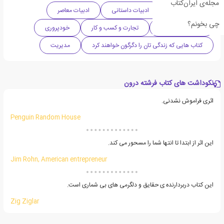
مجله‌ی ایران‌کتاب
ادبیات آمریکا
ادبیات داستانی
ادبیات معاصر
چی بخونم؟
دهه 2000 میلادی
تجارت و کسب و کار
خودپروری
کتاب هایی که زندگی تان را دگرگون خواهند کرد
مدیریت
نکوداشت های کتاب فرشته درون
اثری فراموش نشدنی.
Penguin Random House
این اثر از ابتدا تا انتها شما را مسحور می کند.
Jim Rohn, American entrepreneur
این کتاب دربردارنده ی حقایق و دلگرمی های بی شماری است.
Zig Ziglar