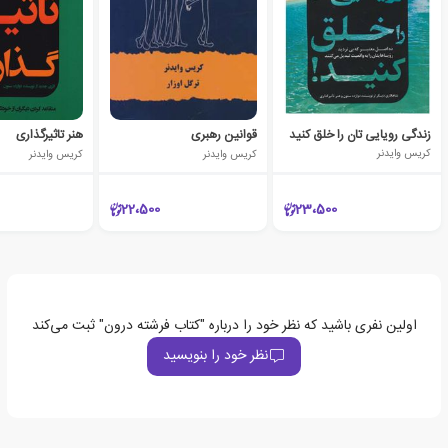
زندگی رویایی تان را خلق کنید
قوانین رهبری
هنر تاثیرگذاری
کریس وایدنر
کریس وایدنر
کریس وایدنر
22،500
23،500
اولین نفری باشید که نظر خود را درباره "کتاب فرشته درون" ثبت می‌کند
نظر خود را بنویسید