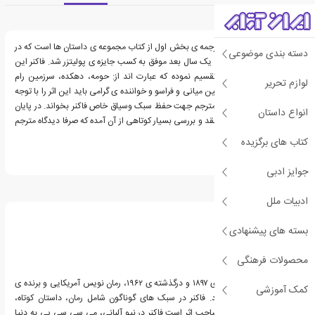
معرفی کتاب حومه
کتابی که پیش رو دارید ترجمه ی بخش اول از کتاب مجموعه ی داستان ها است که در
دسته بندی موضوعی
سال ۱۹۵۰ به چاپ رسید و یک سال بعد موفق به کسب جایزه ی پولیتزر شد. فاکنر این
کتاب را به شش بخش تقسیم نموده که عبارت اند از: حومه، دهکده، سرزمین رام
لوازم تحریر
نشده، سرزمین بایر، سرزمین میانی و فراسو و خواننده ی گرامی باید این اثر را با توجه
به توضیحات بالا و سعی مترجم جهت حفظ سبک وسیاق خاص فاکنر بخواند. در پایان
انواع داستان
کتاب نیز برای هر داستان نقد و بررسی بسیار کوتاهی از آن آمده که صرفا دیدگاه مترجم
است.
کتاب های برگزیده
جوایز ادبی
درباره ویلیام فاکنر
ادبیات ملل
بسته های پیشنهادی
محصولات فرهنگی
ویلیام کاتبرت فالکنر زاده ی ۱۸۹۷ و درگذشته ی ۱۹۶۲، رمان نویس آمریکایی و برنده ی
کمک آموزشی
جایزه ی نوبل ادبیات بود. فاکنر در سبک های گوناگون شامل رمان، داستان کوتاه،
نمایشنامه، شعر و مقاله صاحب اثر است.فاکنر در نیو آلبانی، می سی سی پی به دنیا