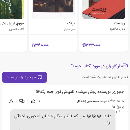
وردست
برفک
برنارد مالامود
دان دلیلو
آدام جانسون
360،000
373،000
نظر کاربران در مورد "کتاب حومه"
نظر خود را بنویسید
1
نظر تا این لحظه ثبت شده است
چجوری نویسنده روش میشده فامیلش توی جمع بگه😅
1399/05/15
|
توسط
محمدامین زنده دل
5
|
|
پاسخ ها
دقیقا 😂😂😂 من که فالکنر میگم حداقل اینجوری اخلاقی
تره .