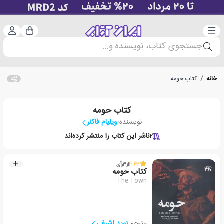
دسته‌بندی
ورود 
سبد خرید
جستجوی کتاب، نویسنده و...
خانه
/
کتاب حومه
کتاب حومه
نویسنده:
ویلیام فاکنر
2
ناشر این کتاب را منتشر کرده‌اند
4.63
از
3
رأی
کتاب حومه
The Town
مترجم:
نوید اشرفی