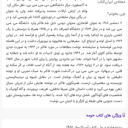
مجله‌ی ایران‌کتاب
آمد. در ۱۹۰۲ خانواده اش به آکسفورد، مرکز دانشگاهی می سی سی پی، نقل مکان کرد.
به دلیل وزن کم و قد کوتاه در ارتش ایالات متحده پذیرفته نشد ولی به عنوان
چی بخونم؟
دانشجوی دانشگاه افسری در یگان پرواز سلطنتی در تورنتوی کانادا نام نویسی کرد و در
۲ دسامبر ۱۹۱۸ به عنوان افتخاری ستوان دومی نایل شد.فاکنر وارد دانشگاه می سی
سی پی شد و در سال ۱۹۲۴ از دانشگاه انصراف داد و در ۱۹۲۵ همراه با دوستش با یک
کشتی باربری به ایتالیا رفت و از آنجا پای پیاده رهسپار آلمان و فرانسه شد. در ژوئن
۱۹۲۹ با استل اولدم ازدواج کرد. سفرهایی به هالیوود و نیویورک داشت و در این فاصله
چندین فیلمنامه و نمایشنامه نوشت.مطالعات در مورد فاکنر در ۱۹۴۶ به صورت جدی
توسط ملکم کاوی آغاز شد. در ۱۹۴۹ جایزه ی نوبل ادبیات به او داده شد و خطابه ی
مشهور خود را در آنجا خواند. بعدا نیز جایزه ی پولیتزر را برای کتاب شهر در سال ۱۹۵۷
دریافت نمود. او در ۶ ژوئیه ۱۹۶۲، سه هفته بعد از آنکه از اسب افتاد، بر اثر سکته ی
قلبی در بیهالیا، می سی سی پی در گذشت.شهرت فاکنر به سبک تجربی او و توجه
دقیقش به شیوه ی بیان و آهنگ نوشتار است. در مقابل شیوه ی مینیمالیستی
نویسنده ی معاصرش، ارنست همینگوی، فاکنر در نوشته هایش مکرر از جریان سیال
ذهن بهره می گیرد و اغلب داستان های عمیقا عاطفی، ظریف، پیچیده، و گاه گوتیک با
شخصیت های گوناگون شامل برده های آزاد شده، یا اعقاب برده ها، سفیدپوستان تهی
دست، جنوبی های طبقه ی کارگر و یا اعیان می نوشت.
ویژگی های کتاب حومه
برنده جایزه ی ملی کتاب آمریکا سال 1951