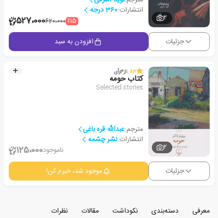
انتشارات:
360 درجه
2
527،000
٪15
620،000
جزئیات
افزودن به سبد
1.83
از
3
رأی
کتاب حومه
Selected stories
مترجم:
عبدالله قره باغی
انتشارات:
نشر چشمه
2
125،000
ناموجود
جزئیات
موجود شد، خبرم کن!
معرفی
دسته‌بندی
نکوداشت
مقالات
نظرات