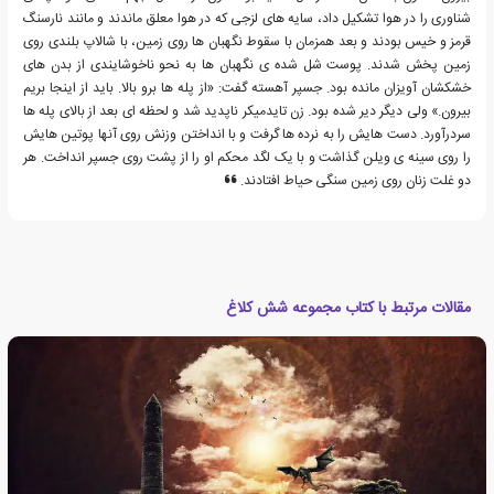
شناوری را در هوا تشکیل داد، سایه های لزجی که در هوا معلق ماندند و مانند نارسنگ
قرمز و خیس بودند و بعد همزمان با سقوط نگهبان ها روی زمین، با شالاپ بلندی روی
زمین پخش شدند. پوست شل شده ی نگهبان ها به نحو ناخوشایندی از بدن های
خشکشان آویزان مانده بود. جسپر آهسته گفت: «از پله ها برو بالا. باید از اینجا بریم
بیرون.» ولی دیگر دیر شده بود. زن تایدمیکر ناپدید شد و لحظه ای بعد از بالای پله ها
سردرآورد. دست هایش را به نرده ها گرفت و با انداختن وزنش روی آنها پوتین هایش
را روی سینه ی ویلن گذاشت و با یک لگد محکم او را از پشت روی جسپر انداخت. هر
دو غلت زنان روی زمین سنگی حیاط افتادند.
مقالات مرتبط با کتاب مجموعه شش کلاغ