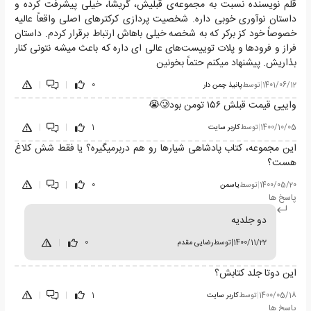
قلم نویسنده نسبت به مجموعه‌ی قبلیش، گریشا، خیلی پیشرفت کرده و
داستان نوآوری خوبی داره. شخصیت پردازی کرکتر‌های اصلی واقعاً عالیه
خصوصاً خود کز برکر که به شخصه خیلی باهاش ارتباط برقرار کردم. داستان
فراز و فرود‌ها و پلات توییست‌های عالی ای داره که باعث میشه نتونی کنار
بذاریش. پیشنهاد میکنم حتماً بخونین
1401/06/12
|
توسط
پانیذ چمن دار
0
|
|
واییی قیمت قبلش ۱۵۶ تومن بود🥲😭
1400/10/05
|
توسط
کاربر سایت
1
|
|
این مجموعه، کتاب پادشاهی شیارها رو هم دربرمیگیره؟ یا فقط شش کلاغ
هست؟
1400/05/20
|
توسط
یاسمن
0
|
|
پاسخ ها
دو جلدیه
1400/11/22
|
توسط
رضایی مقدم
0
|
این دوتا جلد کتابش؟
1400/05/18
|
توسط
کاربر سایت
1
|
|
پاسخ ها