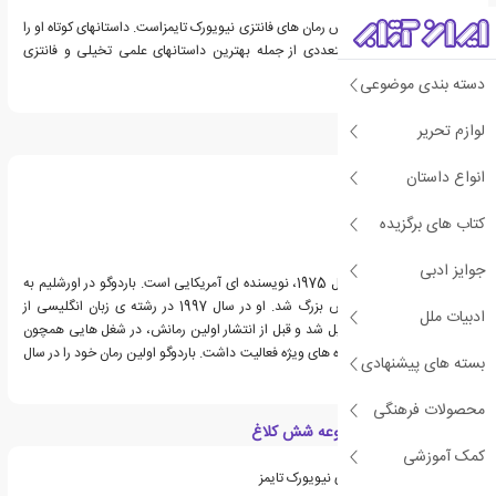
لی باردگو نویسنده پرفروش رمان های فانتزی نیویورک تایمزاست. داستانهای کوتاه او را
می توان در گلچینهای متعددی از جمله بهترین داستانهای علمی تخیلی و فانتزی
آمریکایی یافت.
دسته بندی موضوعی
لوازم تحریر
درباره لی باردوگو
انواع داستان
کتاب های برگزیده
جوایز ادبی
لی باردوگو، زاده ی 6 آپریل 1975، نویسنده ای آمریکایی است. باردوگو در اورشلیم به
دنیا آمد و در لس آنجلس بزرگ شد. او در سال 1997 در رشته ی زبان انگلیسی از
ادبیات ملل
دانشگاه ییل فارغ التحصیل شد و قبل از انتشار اولین رمانش، در شغل هایی همچون
روزنامه نگاری، گریم و جلوه های ویژه فعالیت داشت. باردوگو اولین رمان خود را در سال
بسته های پیشنهادی
2012 به چاپ رساند.
محصولات فرهنگی
ویژگی های کتاب مجموعه شش کلاغ
کمک آموزشی
از پرفروش ترین کتاب های نیویورک تایمز