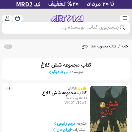
دسته‌بندی
ورود 
سبد خرید
جستجوی کتاب، نویسنده و...
خانه
/
کتاب مجموعه شش کلاغ
کتاب مجموعه شش کلاغ
نویسنده:
لی باردوگو
4.57
از
7
رأی
کتاب مجموعه شش کلاغ
(2 جلدی، با قاب)
Six of Crows
مترجم:
مریم رفیعی
انتشارات:
ایران بان