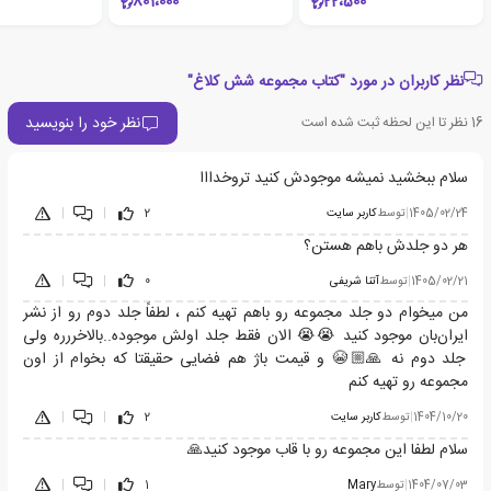
801،000
22،500
نظر کاربران در مورد "کتاب مجموعه شش کلاغ"
نظر خود را بنویسید
16
نظر تا این لحظه ثبت شده است
سلام ببخشید نمیشه موجودش کنید تروخدااا
1405/02/24
|
توسط
کاربر سایت
2
|
|
هر دو جلدش باهم هستن؟
1405/02/21
|
توسط
آتنا شریفی
0
|
|
من میخوام دو جلد مجموعه رو باهم تهیه کنم ، لطفاً جلد دوم رو از نشر
ایران‌بان موجود کنید 😭😭 الان فقط جلد اولش موجوده..بالاخررره ولی
جلد دوم نه 🙏🏼😭 و قیمت باژ هم فضایی حقیقتا که بخوام از اون
مجموعه رو تهیه کنم
1404/10/20
|
توسط
کاربر سایت
2
|
|
سلام لطفا این مجموعه رو با قاب موجود کنید🙏
1404/07/03
|
توسط
Mary
1
|
|