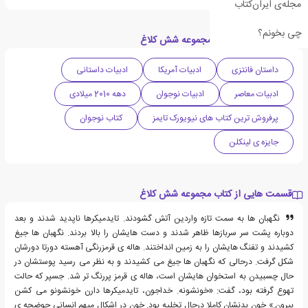
مجله‌ی ایران‌کتاب
چی بخونم؟
دسته بندی های کتاب مجموعه شش کلاغ
داستان فانتزی
ادبیات آمریکا
ادبیات داستانی
ادبیات معاصر
ادبیات نوجوان
دهه 2010 میلادی
پرفروش ترین کتاب های نیویورک تایمز
کتاب نوجوان
جایزه ی لینکلن
قسمت هایی از کتاب مجموعه شش کلاغ
نگهبان ها به سمت تازه واردین آتش گشودند. تایدمیکرها ناپدید شدند و بعد
دوباره پشت سر سربازها ظاهر شدند و دست هایشان را بالا بردند. نگهبان ها جیغ
کشیدند و تفنگ هایشان را به زمین انداختند. هاله ی قرمزرنگی آهسته دورتا دورشان
شکل گرفت. درحالی که نگهبان ها جیغ می کشیدند و به نظر می رسید پوستشان در
حال چسبیدن به استخوان هایشان است، هاله ی قرمز پررنگ تر شد. جسپر که حالت
تهوع گرفته بود، گفت: «خونشونه. خداجون، تایدمیکرها دارن خونشونو می کشن
بیرون.» خون بدنشان کاملا درحال تخلیه بود. خون در اشکال مبهم انسانی حوضچه ی