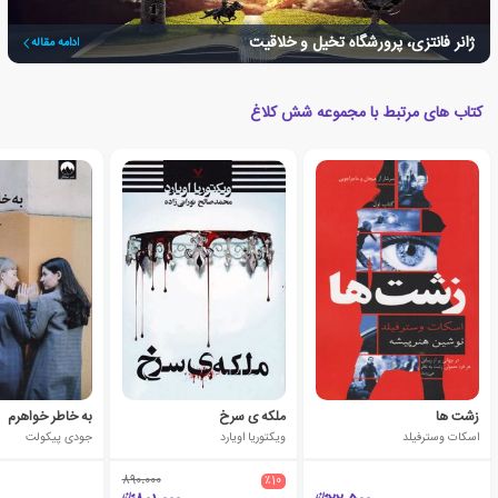
ژانر فانتزی، پرورشگاه تخیل و خلاقیت
ادامه مقاله
کتاب های مرتبط با مجموعه شش کلاغ
زشت ها
ملکه ی سرخ
به خاطر خواهرم
اسکات وسترفیلد
ویکتوریا اویارد
جودی پیکولت
890،000
٪10