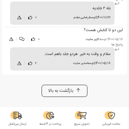
بله ۲ جلدیه
1400/11/22
|
توسط
رضایی مقدم
0
|
این دو تا کتابش هست؟
1400/05/18
|
توسط
کاربر سایت
0
|
|
پاسخ ها
سلام و وقت به خیر. هردو جلد باهم است.
1400/05/18
|
توسط
مدیر سایت
2
|
بازگشت به بالا
سلامت فیزیکی
تحویل سریع
پرداخت در 4 قسط
ارسال بین‌الملل