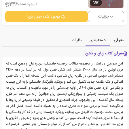
2
246،000
ناموجود
جزئیات
موجود شد، خبرم کن!
معرفی
دسته‌بندی
نظرات
معرفی کتاب زبان و ذهن
این سومین ویرایش از مجموعه مقالات برجسته چامسکی درباره زبان و ذهن است که
برای اولین بار در سال 2006 منتشر شد. شش فصل اول، که در ابتدا در دهه 1960
منتشر شد، سهمی اساسی در نظریه زبان شناسی داشت. این نسخه آنها را با یک فصل
اضافی و یک مقدمه جدید تکمیل می کند و رویکرد تأثیرگذار چامسکی را به قرن بیست
و یکم می آورد. فصل های 1-6 کار اولیه چامسکی را در مورد ماهیت و اکتساب زبان به
عنوان یک سیستم ژنتیکی و بیولوژیکی (دستور زبان جهانی) ارائه می دهد. در طول
پنجاه سال گذشته، این چارچوب جرقه انفجاری از تحقیق در طیف وسیعی از زبان‌ها را
برانگیخته است و برخی سوالات نظری عمده را به همراه داشته است. فصل آخر به
بررسی مجدد موضوعات کلیدی می پردازد، رویکرد «زیست زبانی» را که کار چامسکی را
از مبدأ تا امروز هدایت کرده است، مرور می کند و چالش های بدیع و هیجان انگیزی را
برای مطالعه زبان و ذهن مطرح می کند.اورام نوام چامسکی زبان‌شناس، فیلسوف،