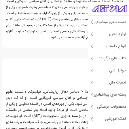
دانشمند شناختی، مورخ، منطق‌دان، منتقد اجتماعی و فعال سیاسی آمریکایی است.
چامسکی که گاهی به عنوان «پدر زبان‌شناسی مدرن» خوانده می‌شود، همچنین یکی از
شخصیت‌های اصلی در فلسفه تحلیلی و یکی از بنیان‌گذاران حوزه علوم شناختی است.
او بیش از نیم قرن را در موسسه فناوری ماساچوست (MIT) گذرانده است، جایی که او
دسته بندی موضوعی
استاد بازنشسته موسسه است، و نویسنده بیش از 100 کتاب در موضوعاتی مانند زبان
شناسی، جنگ، سیاست و رسانه های جمعی است. از نظر ایدئولوژیک، او با آنارکو
لوازم تحریر
سندیکالیسم و سوسیالیسم آزادیخواه همسو می شود.
انواع داستان
درباره نوام چامسکی
کتاب های برگزیده
جوایز ادبی
ادبیات ملل
آورام نوآم چامسکی (زادهٔ ۷ دسامبر ۱۹۲۸) زبان‌شناس، فیلسوف، دانشمند علوم
بسته های پیشنهادی
شناختی، مورخ، منتقد اجتماعی و فعال سیاسی آمریکایی است. او که گاه «پدر
زبان‌شناسی مدرن» نامیده می‌شود، یکی از چهره‌های اصلی در فلسفه تحلیلی و یکی از
محصولات فرهنگی
بنیان‌گذاران حوزهٔ علوم شناختی است. او برندهٔ جایزهٔ استاد زبان‌شناسی در دانشگاه
آریزونا و استاد بازنشسته در مؤسسه فناوری ماساچوست (MIT) است. او نویسنده
کمک آموزشی
بیش از ۱۵۰ کتاب در موضوعات مختلف مانند زبان‌شناسی، جنگ، سیاست و رسانه‌های
جمعی است. از نظر ایدئولوژیک، او با آنارکو-سندیکالیسم و سوسیالیسم لیبرترین