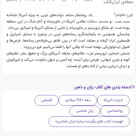
مجله‌ی ایران‌کتاب
همسو می‌شود.
چی بخونم؟
نوام چامسکی به عنوان یک روشنفکر منتقد دولت‌های غربی به ویژه آمریکا شناخته
شده است. او مخالف دخالت نظامی آمریکا در خاورمیانه و آغاز جنگ در این منطقه
بوده است. او مشکل ترورسیم در خاورمیانه را ناشی از عملکرد آمریکا و اسرائیل می‌داند.
چامسکی همچنین به یکجانبه‌نگری رسانه‌های غربی در برخورد با مسایل اسراییل و
فلسطین ایراد گرفته و معتقد است که در پس ظاهر بی‌طرفانه‌ی رسانه‌ها، فرض‌ها و
اصول ایدئولوژیکی‌ نهفته ‌است که وقتی آنها را افشا می‌کنیم، فرو می‌ریزند.
جنبش تسخیر، تروریسم غرب، نظام‌‌های سلطه، آمریکای بزرگ و حقوق بشر، نظم‌های
کهنه و نوین جهانی، طرحی برای آینده، چه کسی بر جهان حکومت می‌کند و امپراتوران
و دزدان دریایی برخی از کتاب‌های او هستند.
دسته بندی های کتاب زبان و ذهن
ادبیات آمریکا
دهه 1960 میلادی
فلسفی
روانشناسی
زبان شناسی
فهرست کتاب های برگزیده درباره «زبان شناسی»