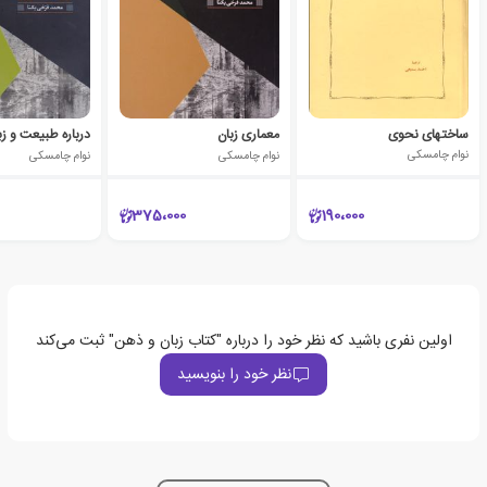
ساختهای نحوی
معماری زبان
درباره طبیعت و زب
نوام چامسکی
نوام چامسکی
نوام چامسکی
375،000
190،000
اولین نفری باشید که نظر خود را درباره "کتاب زبان و ذهن" ثبت می‌کند
نظر خود را بنویسید