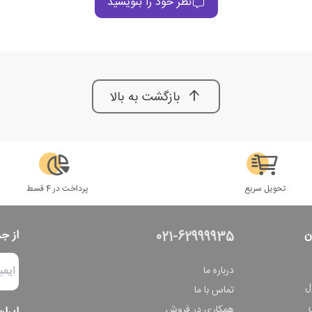
نظر خود را بنویسید
بازگشت به بالا
تحویل سریع
پرداخت در 4 قسط
ن
از ج
021-62999935
درباره ما
ل
تماس با ما
همکاری در فروش