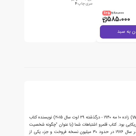
سری چاپ:
4
٪25
780،000
585،000
ن به سبد
وین والتر دایر (Wayne Walter Dyer) زاده ۱۰ مه ۱۹۴۰ - درگذشته ۲۹ اوت سال ۲۰۱۵) نویسنده کتاب
کایی بود. کتاب قلمرو اشتباهات شما (با عنوان "چگونه شخصیت
سالم تر بیابیم؟" در ترجمه فارسی) در سال ۱۹۷۶ در حدود ۳۰ میلیون نسخه فروخت و جزء یکی از