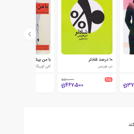
۱۰ درصد شادتر
با من بیش تر حرف بزن
دن هریس
کلی کوریگان
550،000
٪15
27،000
467،500
37
ند