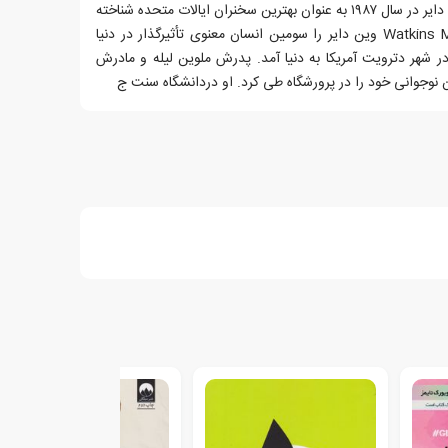
بالاترین فروش کتاب ها در تاریخ شد. دایر در سال ۱۹۸۷ به عنوان بهترین سخنران ایالات متحده شناخته
شد.[۱] در سال ۲۰۱۱ مجله Watkins Magazine وین دایر را سومین انسان معنوی تأثیرگذار در دنیا
رفی کرد.وین دایر در ۱۰ مه ۱۹۴۰ در شهر دترویت آمریکا به دنیا آمد. پدرش ملوین لیله و مادرش
ن نوجوانی خود را در پرورشگاه طی کرد. او دردانشگاه سنت ج