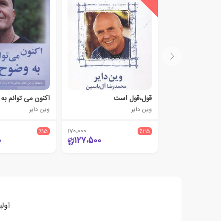
قول،قول است
اکنون می توانم به
وین دایر
وین دایر
٪15
170،000
٪25
0
127،500
اول