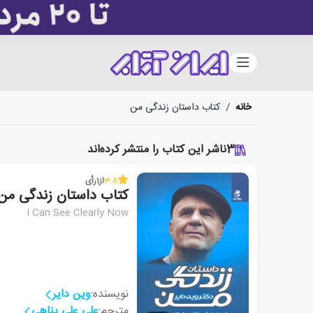
دسته‌بندی
خانه
/
کتاب داستان زندگی من
3
ناشر این کتاب را منتشر کرده‌اند
3.8
از
1
رأی
کتاب داستان زندگی من
I Can See Clearly Now
نویسنده:
وین دایر
مترجم:
علی علی پناهی