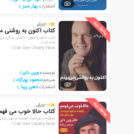
1
انتشارات:
بهار سبز
پیشنهاد ویژه
3.4
از
1
رأی
کتاب اکنون به روشنی می
کتاب حاضر با عنوان "‏‫داستان زندگی م‮‬
شده است.
I Can See Clearly Now
نویسنده:
وین دایر
مترجم:
محمود پورآزاد
2
انتشارات:
ذهن زیبا
پیشنهاد ویژه
3.3
از
1
رأی
کتاب حالا خوب می فهم
(چگونه با هر آنچه آموخته ام بهتر زندگی
I Can See Clearly Now