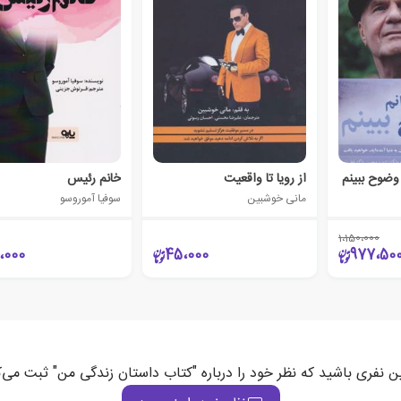
 وضوح ببینم
از رویا تا واقعیت
خانم رئیس
مانی خوشبین
سوفیا آموروسو
1،150،000
،000
45،000
977،50
ین نفری باشید که نظر خود را درباره "کتاب داستان زندگی من" ثبت می‌ک