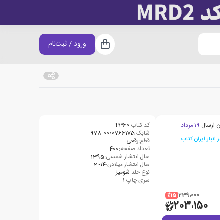
ورود / ثبت‌نام
سبد خرید
ن ارسال:
19 مرداد
کد کتاب:
4360
شابک:
978-0000766175
قطع:
رقعی
تعداد صفحه:
400
سال انتشار شمسی:
1395
سال انتشار میلادی:
2014
نوع جلد:
شومیز
سری چاپ:
1
٪15
239،000
203،150