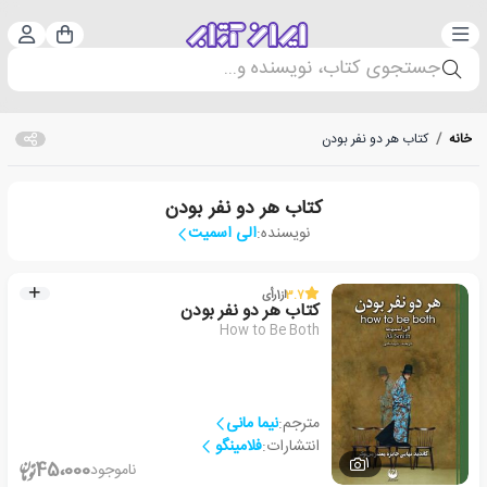
دسته‌بندی
ورود 
سبد خرید
جستجوی کتاب، نویسنده و...
خانه
/
کتاب هر دو نفر بودن
کتاب هر دو نفر بودن
نویسنده:
الی اسمیت
3.7
از
1
رأی
کتاب هر دو نفر بودن
How to Be Both
مترجم:
نیما مانی
انتشارات:
فلامینگو
1
45،000
ناموجود