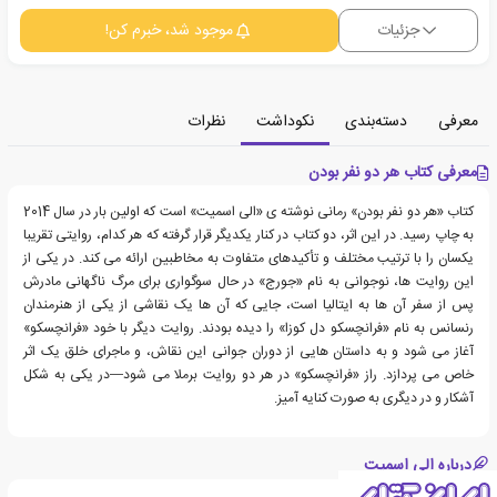
جزئیات
موجود شد، خبرم کن!
معرفی
دسته‌بندی
نکوداشت
نظرات
معرفی کتاب هر دو نفر بودن
کتاب «هر دو نفر بودن» رمانی نوشته ی «الی اسمیت» است که اولین بار در سال 2014
به چاپ رسید. در این اثر، دو کتاب در کنار یکدیگر قرار گرفته که هر کدام، روایتی تقریبا
یکسان را با ترتیب مختلف و تأکیدهای متفاوت به مخاطبین ارائه می کند. در یکی از
این روایت ها، نوجوانی به نام «جورج» در حال سوگواری برای مرگ ناگهانی مادرش
پس از سفر آن ها به ایتالیا است، جایی که آن ها یک نقاشی از یکی از هنرمندان
رنسانس به نام «فرانچسکو دل کوزا» را دیده بودند. روایت دیگر با خود «فرانچسکو»
آغاز می شود و به داستان هایی از دوران جوانی این نقاش، و ماجرای خلق یک اثر
خاص می پردازد. راز «فرانچسکو» در هر دو روایت برملا می شود—در یکی به شکل
آشکار و در دیگری به صورت کنایه آمیز.
درباره الی اسمیت