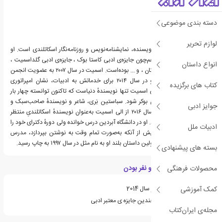
دسته بندی موضوعی
لوازم تحریر
الی اسمیت زادهٔ ۱۹۶۲ ، نویسنده، نمایشنامه‌نویس و روزنامه‌نگار اسکاتلندی است. او
برندهٔ جوایز ادبی مهمی هم‌چون جایزه‌ی ادبی کاستا بوک ، جایزه‌ی ادبی گلداسمیت ،
انواع داستان
جایزه‌ی ادبیات داستانی زنان ، و ... بوده‌است. اسمیت در سال ۲۰۰۷ به عضویت انجمن
سلطنتی ادبیات درآمد و در سال ۲۰۱۴ برای خدماتش به ادبیات، نشان امپراتوری
کتاب های برگزیده
بریتانیا را دریافت کرد. الی اسمیت تنها نویسندهٔ دنیاست که تاکنون توانسته چهار بار
فینالیست جایزه ادبی من بوکر شود. سباستین بَری، شاعر و نویسندهٔ صاحب‌سبک و
جوایز ادبی
شناخته‌شدهٔ ایرلندی، در سال ۲۰۱۶ از الی اسمیت به‌عنوان نویسندهٔ اسکاتلندیِ منتظر
دریافت جایزه نوبل نام برد. او در دانشگاه آبردین درس خوانده ولی دورهٔ دکترای خود را
ادبیات ملل
ناتمام رها کرد. اسمیت پیش از آنکه به‌صورت تمام وقت به نوشتن بپردازد، مدرس
دانشگاه استرثکلاید بود. اولین داستان بلند او به نام مثل در سال ۱۹۹۷ به چاپ رسید.
بسته های پیشنهادی
ویژگی های کتاب هر دو نفر بودن
محصولات فرهنگی
کمک آموزشی
نامزد دریافت جایزه ی بوکر سال 2014
برنده ی جایزه ی کاستا و چندین جایزه ی معتبر ادبی
مجله‌ی ایران‌کتاب