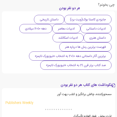
چی بخونم؟
دسته بندی های کتاب هر دو نفر بودن
جایزه ی کاستا بوک(ویت برد)
داستان تاریخی
ادبیات داستانی
ادبیات معاصر
دهه 2010 میلادی
داستان هنری
ادبیات اسکاتلند
فهرست برترین رمان ها درباره هنر
برترین آثار داستانی دهه 2010 به انتخاب «نیویورک تایمز»
صد کتاب برتر قرن 21 به انتخاب «نیویورک تایمز»
نکوداشت های کتاب هر دو نفر بودن
مسحورکننده، چالش برانگیز و اغلب بهت آور.
Publishers Weekly
لذت بخش. فوق العاده تأثیرگذار.