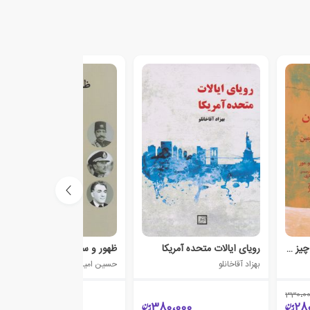
تاریخ جهان در آینه هفت چیز ارزان
رویای ایالات متحده آمریکا
ظهور و سقوط رهبران جهان
بهزاد آقاخانلو
حسین امینیان طوسی
330،0
150،000
380،000
28