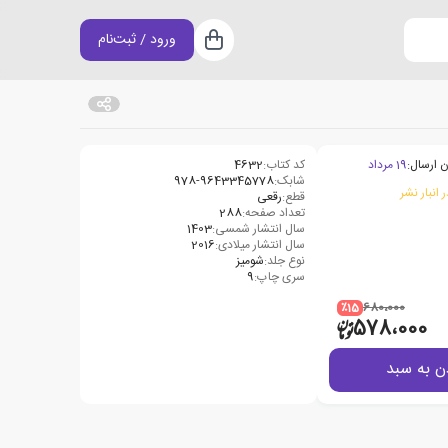
ورود / ثبت‌نام
سبد خرید
ن ارسال:
19 مرداد
کد کتاب:
4632
شابک:
978-9643345778
 انبار نشر
قطع:
رقعی
تعداد صفحه:
288
سال انتشار شمسی:
1403
سال انتشار میلادی:
2016
نوع جلد:
شومیز
سری چاپ:
9
٪15
680،000
578،000
ن به سبد