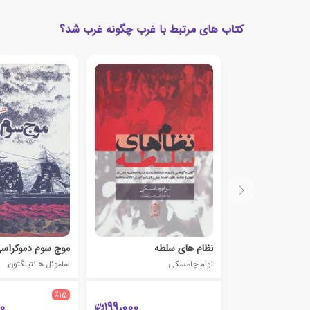
کتاب های مرتبط با غرب چگونه غرب شد؟
نظام های سلطه
نوام چامسکی
ساموئل هانتینگتون
٪15
0
199،000