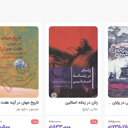
موج سوم دموکراسی در پایان سده بیستم
زنان در زمانه استالین
ملانی ایلیچ
جیسون دبلیو مور
00
٪15
980،000
٪15
865،000
0،500
833،000
735،25