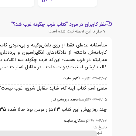
نظر کاربران در مورد "کتاب غرب چگونه غرب شد؟"
7
نظر تا این لحظه ثبت شده است
متأسفانه عده‌ای فقط از روی بغض‌و‌کینه و بی‌خردی کامن
کارنامه‌ش داشته؛ از دادگاه‌های انگلیزاسیون و برده‌
مدرنیته در غرب هست؛ این‌که غرب چگونه سه انقلاب بزر
غالب نیشن-استیت/دولت-ملت - در مقابل استیت سنتی 
1403/03/02
|
توسط
کاربر سایت
معنی اسم کتاب اینه که، شاید مقابل شرق، غرب نیست؟! 
1403/02/05
|
توسط
محمد درویشی تبار
چند روز پیش این کتاب 113هزار تومن بود حالا شده 135هزار تومن ؟! چه خبره ؟! شاهکار ادبی جهان میفروشی ؟
1401/04/27
|
توسط
کاربر سایت
پاسخ ها