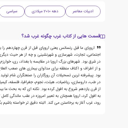
ادبیات معاصر
دهه 2010 میلادی
سیاسی
قسمت هایی از کتاب غرب چگونه غرب شد؟
اروپای ما قبل رنسانس یعنی اروپای قبل از قرن چهاردهم را با
اجتماعی، تجارت، شهرسازی و شهرنشینی و چه از هر حیث دیگری
در شرق بود. شهرهای بزرگ اروپا در مقایسه با بغداد، ری، خوارزم
و از اطراف و اکناف منطقه برای مداوای بیماری های صعب العلاج
بود. پیشرفته ترین تسحیلات آن روزگاران را صنعتگران شام تولی
در طب، داروسازی، ریاضیات، هیئت، نجوم، جغرافیا، فلسفه، کیمیا و
از قرن یازدهم شروع به افول کرده بود. نکته ای که به بحث ما 
به افول کرد، اروپا همچنان به تعبیر امروزه در عقب ماندگی کام
رود، غرب آغاز به برخاستن می کند. البته دقیق تر خواسته باشیم