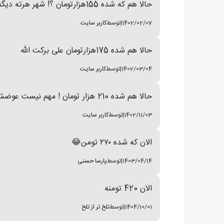
حالا هم که شده 155هزارتومان ؟! شهر هرته دیگه
1402/02/07
|
توسط
کاربر سایت
حالا هم شده 175هزارتومان علی برکت الله
1402/03/04
|
توسط
کاربر سایت
حالا هم شده 210 هزار تومان ! مهم نیست عوضش امنیت داریم !
1402/11/03
|
توسط
کاربر سایت
الان که شده ۲۷۰ تومن😂
1403/04/14
|
توسط
پارسا حسنی
الان 420 تومنه
1404/10/01
|
توسط
تلخ تر از تلخ