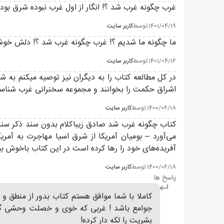
غرب چگونه غرب شد ؟! انگار از اول غرب نبوده شرق بوده
1401/04/19
|
توسط
کاربر سایت
ما چگونه ما شدیم ؟! غرب چگونه غرب شد ؟! دلش خوشه 
1401/04/16
|
توسط
کاربر سایت
در کل مطالعه کتاب را به دیگران نیز توصیه میکنم به
اشراق حکمت را بخوانند و مجموعه سخنرانی غرب شناسی
1400/06/18
|
توسط
کاربر سایت
کتاب چگونه غرب شد صادق زیباکلام بدون سند ذکر سند 
می‌آورد – بومیان آمریکا از شرق اسیا مهاجرت به آمر
آفریده‌های خود را رها کرده است در این کتاب باخو
1400/06/18
|
توسط
کاربر سایت
پاسخ ها
کاملا با شما موافق هستم کتاب بدور از منطق و 
جوامع باشد ! غربی که خوی و خصلت وحشی گری ا
بشریت را لکه دار کرده!