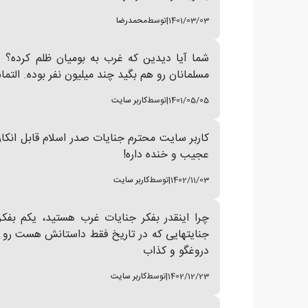
1401/03/03
|
توسط
محمدرضا
شما آیا دیدین که غرب به بومیان ظلم کرده؟ ی
مسلمانان رو هم بگید چند میلیون نفر بوده. التما
1401/05/05
|
توسط
کاربر سایت
کاربر سایت محترم جنایات صدر اسلام قابل انکار
عجیب و خنده داره!
1402/11/03
|
توسط
کاربر سایت
چرا اینقدر بفکر جنایات غرب هستید، یکم بفک
جنایتهایی که در تاریخ فقط داستانش هست رو ماد
دروغگو و کذاب
1402/12/23
|
توسط
کاربر سایت