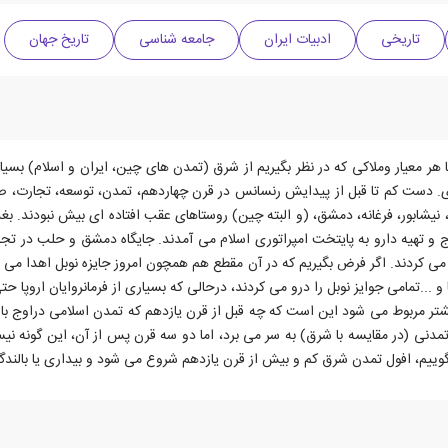
تاریخی
ادبیات ایران
جامعه شناسی
تاریخ جهان
 هر معیار وملاکی که در نظر بگیریم از شرق (تمدن های چین، ایران و اسلام) بسیا
. دست کم تا قبل از پیدایش رنسانس در قرن چهاردهم، تمدن، توسعه، تجارت، 
، نیشابور، فرغانه، دمشق، (و البته چین) روستاهای عقب افتاده ای بیش نبودند. بغ
 و تهیه دارو به پایتخت امپراتوری اسلام می آمدند. جایگاه دمشق و حلب در تج
د می کردند. اگر فرض بگیریم که در آن مقطع هم همچون امروز جایزه نوبل اهدا می
 ...تمامی جوایز نوبل را درو می کردند، درحالی که بسیاری از فرمانروایان اروپا 
بیشتر مربوط می شود این است که چه قبل از قرن یازدهم که تمدن اسلامی دراوج ب
ل تمدنی (در مقایسه با شرق) به سر می برد، اما دو سه قرن پس از آن، این گونه 
 بگوییم، افول تمدن شرق کم و بیش از قرن یازدهم شروع می شود و بیداری یا بالند