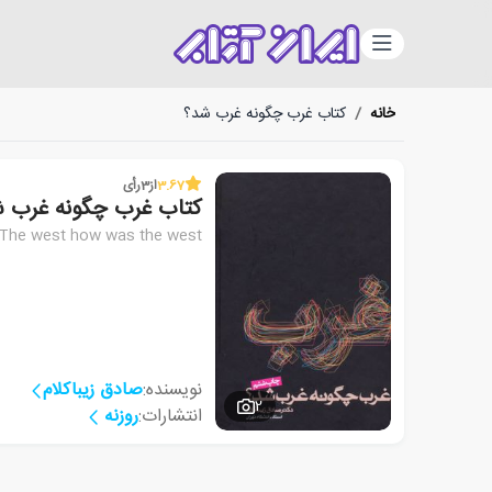
دسته‌بندی
خانه
/
کتاب غرب چگونه غرب شد؟
3.67
از
3
رأی
کتاب غرب چگونه غرب 
The west how was the west
نویسنده:
صادق زیباکلام
2
انتشارات:
روزنه