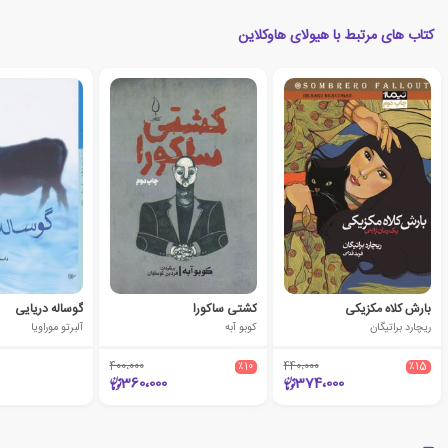
کتاب های مرتبط با هیولای هاوکلاین
بارش کلاه مکزیکی
کشتی ساکورا
گوساله دریایی
ریچارد براتیگان
کوبو آبه
آلبرتو موراویا
400،000
٪10
440،000
٪15
360،000
374،000