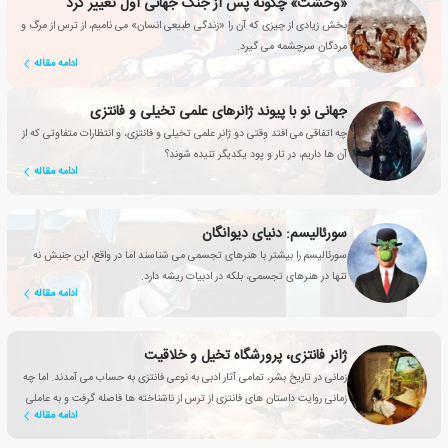
«وحشت» چگونه پس از جنگ جهانی اول تغییر کرد
بخش زیادی از چیزی که آن را «زندگی طبیعی انسان» می نامیم، از ترس از مرگ و
مردگان سرچشمه می گیرد.
ادامه مقاله
جهانی نو با پیوند ژانرهای علمی تخیلی و فانتزی
چه اتفاقی می افتد وقتی دو ژانر علمی تخیلی و فانتزی، و انتظارات متفاوتی که از
آن ها داریم، در تار و پود یکدیگر تنیده شوند؟
ادامه مقاله
سورئالیسم: دنیای دیوانگان
سورئالیسم را بیشتر با هنرهای تجسمی می شناسند اما در واقع، این جنبش نه
تنها در هنرهای تجسمی، بلکه در ادبیات ریشه دارد.
ادامه مقاله
ژانر فانتزی، پرورشگاه تخیل و خلاقیت
زمانی در تاریخ بشر، تمامی آثار ادبی به نوعی فانتزی به حساب می آمدند. اما چه
زمانی روایت داستان های فانتزی از ترس از ناشناخته ها فاصله گرفت و به عاملی
ادامه مقاله
تأثیرگذار برای بهبود زندگی انسان تبدیل شد؟