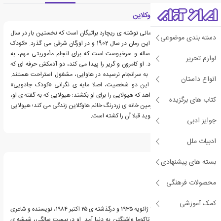
معرفی کتاب هیولای هاوکلاین
کتاب هیولای هاوکلاین، رمانی نوشته ی ریچارد براتیگان است که نخستین بار در سال
دسته بندی موضوعی
1974 منتشر شد. داستان این رمان در سال 1902 و در اورگان شرقی می گذرد. «کودک
جادویی»، دختری پانزده ساله و سرخپوست است که برای انجام مأموریتی مهم، به
لوازم تحریر
دنبال افرادی توانا می گردد. او کامرون و گریر را پیدا می کند، دو آدمکش حرفه ای که
اکنون و پس از مأموریتی به سرانجام نرسیده در هاوایی، مشغول استراحت هستند.
انواع داستان
گذشته ی پر از خشونت این دو شخصیت، اصلا مایه ی نگرانی «کودک جادویی»
نیست. او از آن ها می خواهد که هیولایی را برای او بکشند؛ هیولایی که به گفته ی او،
کتاب های برگزیده
در غارهای یخی در زیر زیرزمین خانه ی زردرنگ خانم هاوکلاین زندگی می کند؛ هیولایی
که «کودک جادویی» می گوید قبلا آن را کشته است.
جوایز ادبی
ادبیات ملل
درباره ریچارد براتیگان
بسته های پیشنهادی
محصولات فرهنگی
کمک آموزشی
ریچارد براتیگان، زاده ی ۳۰ ژانویه ۱۹۳۵ و درگذشته ی ۲۵ اکتبر ۱۹۸۴، نویسنده و شاعری
آمریکایی بود. براتیگان در تاکوما واشنگتن به دنیا آمد. او در بیست سالگی، شیشه ی