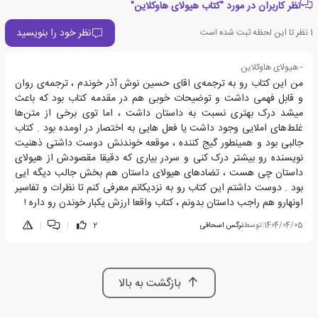
نظر کاربران در مورد "کتاب هیولای هاوکلاین"
نظر خود را بنویسید
1
نظر تا این لحظه ثبت شده است
- هیولای هاوکلاین
من این کتاب رو به ترجمه‌ی اقای حسین نوش آذر خوندم ، ترجمه‌ی روان
و قابل فهمی داشت و توضیحات خوبی هم در مقدمه کتاب بود که باعث
میشد درک بهتری نسبت به داستان داشت ، اما توی برخی از متن‌ها
غلط‌های املایی وجود داشت یا فعل هایی به اختصار در اومده بود . کتاب
جالبی بود و همینطور گیج کننده ، موقعه خوندنش دوست داشتی ذهنیت
نویسنده رو بیشتر درک کنی و سردر بیاری که دقیقا مقصودش از هیولای
داستان چی هست ، تضاد‌های هیولای داستان هم بخش جالب دیگه ایی
بود . دوست داشتم این کتاب رو به نزدیکانم معرفی کنم تا نظرات و تفاسیر
اونهارو هم راجب داستان بدونم ، کتاب واقعا ارزش یکبار خوندن رو داره !
1404/04/05
|
توسط
نرگس اسحاقی
2
|
|
بازگشت به بالا