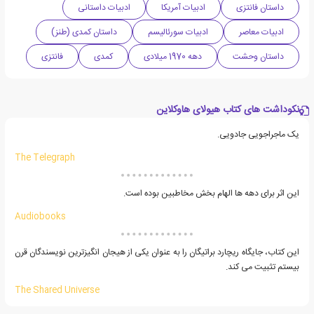
داستان فانتزی
ادبیات آمریکا
ادبیات داستانی
ادبیات معاصر
ادبیات سورئالیسم
داستان کمدی (طنز)
داستان وحشت
دهه 1970 میلادی
کمدی
فانتزی
نکوداشت های کتاب هیولای هاوکلاین
یک ماجراجویی جادویی.
The Telegraph
این اثر برای دهه ها الهام بخش مخاطبین بوده است.
Audiobooks
این کتاب، جایگاه ریچارد براتیگان را به عنوان یکی از هیجان انگیزترین نویسندگان قرن
بیستم تثبیت می کند.
The Shared Universe