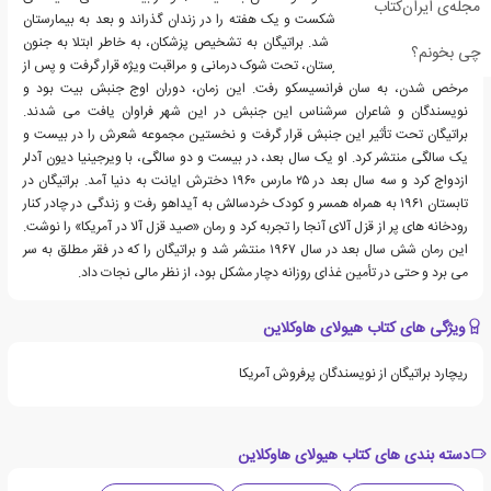
مجله‌ی ایران‌کتاب
پاسگاه پلیس را با سنگ شکست و یک هفته را در زندان گذراند و بعد به بیمارستان
دولتی آرگون تحویل داده شد. براتیگان به تشخیص پزشکان، به خاطر ابتلا به جنون
چی بخونم؟
جوانی پارانوئیدی در بیمارستان، تحت شوک درمانی و مراقبت ویژه قرار گرفت و پس از
مرخص شدن، به سان فرانسیسکو رفت. این زمان، دوران اوج جنبش بیت بود و
نویسندگان و شاعران سرشناس این جنبش در این شهر فراوان یافت می شدند.
براتیگان تحت تأثیر این جنبش قرار گرفت و نخستین مجموعه شعرش را در بیست و
یک سالگی منتشر کرد. او یک سال بعد، در بیست و دو سالگی، با ویرجینیا دیون آدلر
ازدواج کرد و سه سال بعد در ۲۵ مارس ۱۹۶۰ دخترش ایانت به دنیا آمد. براتیگان در
تابستان ۱۹۶۱ به همراه همسر و کودک خردسالش به آیداهو رفت و زندگی در چادر کنار
رودخانه های پر از قزل آلای آنجا را تجربه کرد و رمان «صید قزل آلا در آمریکا» را نوشت.
این رمان شش سال بعد در سال ۱۹۶۷ منتشر شد و براتیگان را که در فقر مطلق به سر
می برد و حتی در تأمین غذای روزانه دچار مشکل بود، از نظر مالی نجات داد.
ویژگی های کتاب هیولای هاوکلاین
ریچارد براتیگان از نویسندگان پرفروش آمریکا
دسته بندی های کتاب هیولای هاوکلاین