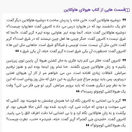
قسمت هایی از کتاب هیولای هاوکلاین
دوشیزه هاوکلاین گفت: «این خانه را پدرمان ساخت.» دوشیزه هاوکلاین دیگر گفت:
«او یک دانشمند بود که در هاروارد درس می داد.» کامرون گفت «هاروارد چیست؟»
دوشیزه هاوکلاین گفت: «بله، آنجا بوده ایم. هاوایی بوده ایم.» گریر گفت: «آنجا که
شرق نیست.» کامرون گفت: «مگر چینی ها اهل چین نیستند که در شرق است؟» گریر
گفت: «این مثل آن نیست. سنت لوییس و شیکاگو شرق است. جاهایی مثل این ها.»
کامرون گفت: «منظورت آن یکی شرق است.» گریر گفت: «بله، آن یکی شرق.»
کامرون گفت: «فکر می کنم باید فکری به حال کشتن هیولا آن پایین توی زیرزمین
بکنیم.» و زنان هاوکلاین چیزی نگفتند. «ما تمام روز اینجا بوده ایم و هنوز نرفتیم
سراغش. اتفاقات زیادی افتاده است. من می خواهم سر از کار آن هیولای لعنتی
دربیاورم، پس باید برویم سراغ چیز دیگری به این دلیل که مثل روز روشن است که این
جا به نظر چیز دیگری هست که باید برویم سراغش. گریر، تو چی فکر می کنی؟ وقت
یک هیولاکشی کوچولو رسیده؟»
گریر با بی اعتنایی به کامرون نگاه کرد اما همزمان چشمش به شومینه بود. آتشی که
نمی سوخت و دودی که حرکت نمی کرد، ناپدید شده بود. آتش حالا طبیعی بود. او
برگشت و به زنان هاوکلاین نگاه کرد و با بی اعتنایی اما دقت اطراف اتاق را می پایید.
کامرون گفت: «شنیدی چی گفتم؟» گریر گفت: «بله، شنیدم.» «خب، نظرت چیست؟
یک هیولاکشی کوچولو؟»