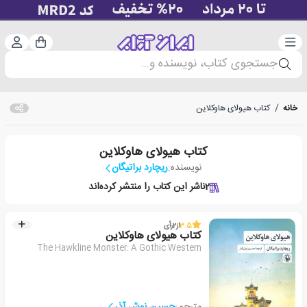
دسته‌بندی
ورود 
سبد خرید
جستجوی کتاب، نویسنده و...
خانه
/
کتاب هیولای هاوکلاین
کتاب هیولای هاوکلاین
نویسنده:
ریچارد براتیگان
2
ناشر این کتاب را منتشر کرده‌اند
3.5
از
2
رأی
کتاب هیولای هاوکلاین
The Hawkline Monster: A Gothic Western
مترجم:
حسین نوش آذر