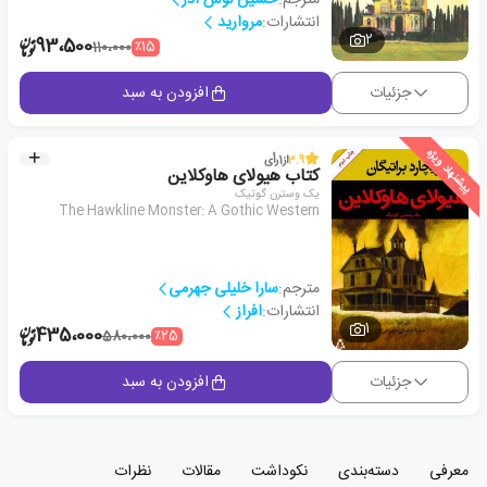
انتشارات:
مروارید
2
93،500
٪15
110،000
جزئیات
افزودن به سبد
پیشنهاد ویژه
3.9
از
1
رأی
کتاب هیولای هاوکلاین
یک وسترن گوتیک
The Hawkline Monster: A Gothic Western
مترجم:
سارا خلیلی جهرمی
انتشارات:
افراز
1
435،000
٪25
580،000
جزئیات
افزودن به سبد
معرفی
دسته‌بندی
نکوداشت
مقالات
نظرات