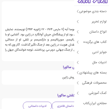
دسته بندی موضوعی
لوازم تحریر
کوبو آبه نام مستعار کیمیفوسا آبه (۷ مارس ۱۹۲۴ - ۲۲ ژانویه ۱۹۹۳) نویسنده، نمایش
انواع داستان
نامه نویس و عکاس ژاپنی بود.او از پیشگامان جریان آوانگارد در ژاپن بود. آشنایی او با
ادبیات غرب، اگزیستانسیالیسم، سوررئالیسم و مارکسیسم بر تلقی او از مسائلی
کتاب های برگزیده
همچون ازخودبیگانگی و فقدان هویت در ژاپن بعد از جنگ تأثیر گذاشت. آثار وی که به
بحران هویت در ژاپن پس از جنگ جهانی دوم می پرداختند، توجه خوانندگان جهان را
جوایز ادبی
به خود جلب کرد.
ادبیات ملل
ویژگی های کتاب کشتی ساکورا
بسته های پیشنهادی
کوبو آبه از نویسندگان پرفروش ژاپن
محصولات فرهنگی
کمک آموزشی
دسته بندی های کتاب کشتی ساکورا
مجله‌ی ایران‌کتاب
ادبیات ژاپن
داستان فانتزی
ادبیات داستانی