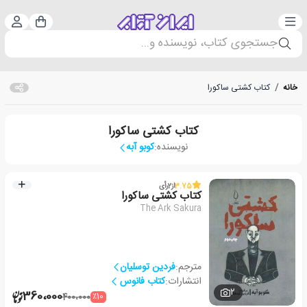
دسته‌بندی
ورود 
سبد خرید
جستجوی کتاب، نویسنده و...
خانه
/
کتاب کشتی ساکورا
کتاب کشتی ساکورا
نویسنده:
کوبو آبه
3.75
از
2
رأی
کتاب کشتی ساکورا
The Ark Sakura
مترجم:
فردین توسلیان
انتشارات:
کتاب فانوس
2
360،000
٪10
400،000