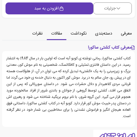
جزئیات
افزودن به سبد
معرفی
دسته‌بندی
نکوداشت
مقالات
نظرات
معرفی کتاب کشتی ساکورا
کتاب کشتی ساکورا، رمانی نوشته ی کوبو آبه است که اولین بار در سال 1984 به انتشار
رسید. در این داستان فانتزی تمثیلی و کافکائسک، شخصیتی به نام موش کور، معدنی
بزرگ و زیرزمینی را به یک «کشتی» تبدیل کرده که می توان در آن، از هلوکاست هسته
ای در پیش رو، جان سالم به در برد. موش کور اکنون به دنبال خدمه ی خود می گردد اما
قربانی مردی کلاهبردار و دلال حشرات می شود. در داستان سوررئالی که پس از این
اتفاق می افتد، کشتی توسط گروهی از جوانان و باندی شرور از افراد سالخورده مورد
هجوم قرار می گیرد. این گروه شرور، با نام بروم بریگید شناخته می شود و رهبری اش
در دستان پدر خبیث موش کور قرار دارد. کوبو آبه در کتاب کشتی ساکورا، داستانی فوق
العاده هیجان انگیز و فراموش نشدنی را برای مخاطبین بی شمار خود در نظر گرفته
است.
درباره کوبو آبه