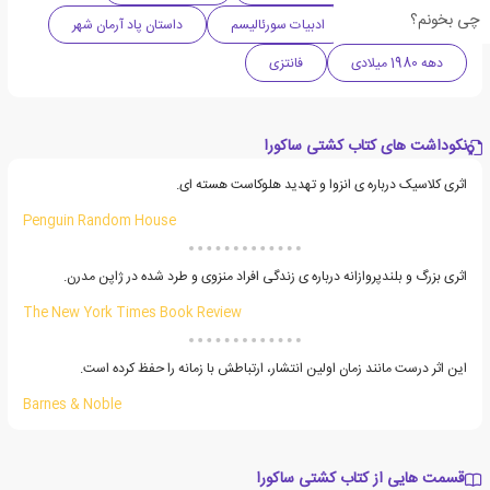
چی بخونم؟
ادبیات معاصر
ادبیات سورئالیسم
داستان پاد آرمان شهر
دهه 1980 میلادی
فانتزی
نکوداشت های کتاب کشتی ساکورا
اثری کلاسیک درباره ی انزوا و تهدید هلوکاست هسته ای.
Penguin Random House
اثری بزرگ و بلندپروازانه درباره ی زندگی افراد منزوی و طرد شده در ژاپن مدرن.
The New York Times Book Review
این اثر درست مانند زمان اولین انتشار، ارتباطش با زمانه را حفظ کرده است.
Barnes & Noble
قسمت هایی از کتاب کشتی ساکورا