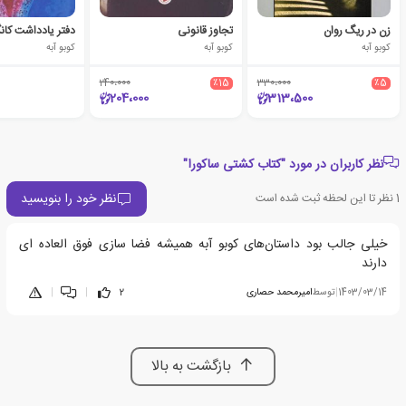
زن در ریگ روان
تجاوز قانونی
دفتر یادداشت کان
کوبو آبه
کوبو آبه
کوبو آبه
240،000
٪15
330،000
٪5
204،000
313،500
نظر کاربران در مورد "کتاب کشتی ساکورا"
نظر خود را بنویسید
1
نظر تا این لحظه ثبت شده است
خیلی جالب بود داستان‌های کوبو آبه همیشه فضا سازی فوق العاده ای
دارند
1403/03/14
|
توسط
امیرمحمد حصاری
2
|
|
بازگشت به بالا