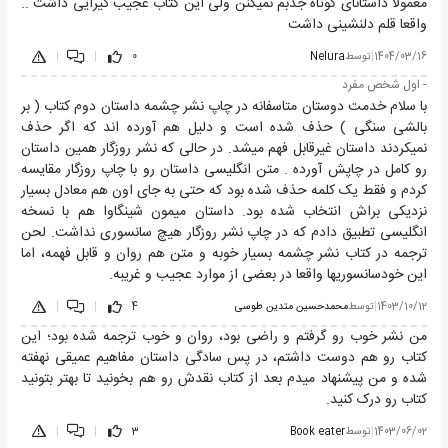
معمولا داستانای کوتاه جذبم نمیکنن ولی این کتاب عجیب گیرایی داشت ..
واقعا قلم دلنشینی داشت
1404/03/16
|
توسط
Nelura
0
|
|
- اول شخص مفرد
با سلام خدمت دوستان متاسفانه در چاپ نشر چشمه داستان دوم کتاب ( بر
بالشی سنگی ) حذف شده است و دلیل هم آورده اند که اگر حذف
نمیکردند داستان غیرقابل فهم میشد. در حالی که نشر روزگار همین داستان
رو کامل در چاپش آورده . متن انگلیسی داستان رو با چاپ روزگار مقایسه
کردم و فقط یک کلمه حذف شده بود که حتی به جای اون هم معادل بسیار
نزدیکی براش انتخاب شده بود. داستان میمون شینگاوا هم با نسخه
انگلیسی تطبیق دادم که در چاپ نشر روزگار هیچ سانسوری نداشت. لحن
ترجمه در کتاب نشر چشمه بسیار خوبه و متن هم روان و قابل فهمه، اما
این خودسانسوریها واقعا در بعضی از موارد عجیب و غریبه.
1403/10/12
|
توسط
محمدحسین متدین طوسی
4
|
|
من نشر خوب رو گرفتم و راضی بود، روان و خوب ترجمه شده بود؛ این
کتاب رو هم دوست داشتم، در پس سادگی داستان مفاهیم عمیقی نهفته
شده و من پیشنهاد میدم بعد از کتاب نقدش رو هم بخونید تا بهتر بتونید
کتاب رو درک کنید.
1403/06/02
|
توسط
Book eater
3
|
|