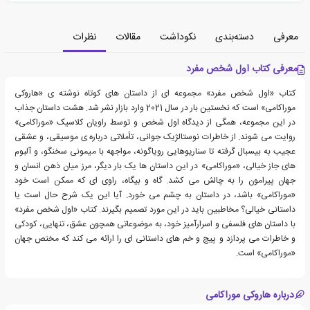
معرفی
دسته‌بندی
نکوداشت
مقالات
نظرات
معرفی کتاب اول شخص مفرد
کتاب «اول شخص مفرد» مجموعه ای از داستان های کوتاه نوشته ی «هاروکی
موراکامی» است که نخستین بار در سال 2021 وارد بازار نشر شد. هشت داستان جذاب
در این مجموعه، همگی از دیدگاه اول شخص و توسط راویان کلاسیک «موراکامی»
روایت می شوند. از خاطرات نوستالژیک جوانی، تأملاتی درباره ی موسیقی، و عشقی
عجیب به بیسبال گرفته تا سناریوهایی رویاگونه، مواجهه با میمونی سخنگو، و آلبوم
های جاز خیالی، «موراکامی» در این داستان ها یک بار دیگر، مرز میان ذهن انسان و
جهان پیرامون را به چالش می کشد. گاه و بیگاه، راوی ای که ممکن است خود
«موراکامی» باشد، در داستان به چشم می خورد. آیا این یک شرح حال است یا
داستانی خیالی؟ مخاطبین باید در این مورد تصمیم بگیرند. کتاب «اول شخص مفرد»
با داستان های فلسفی و اسرارآمیز خود، به موضوعاتی همچون عشق، تنهایی، کودکی
و خاطرات می پردازد و پیچ و خم های داستانی ای را ارائه می کند که مختص جهان
«موراکامی» است.
درباره هاروکی موراکامی