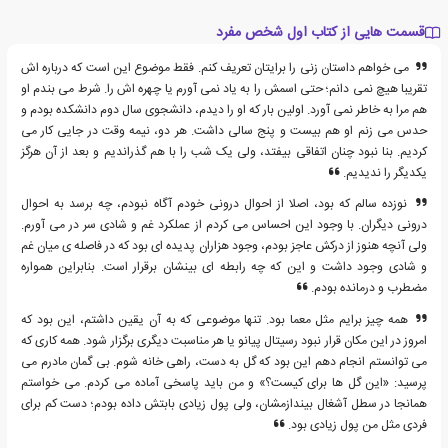
قسمت هایی از کتاب اول شخص مفرد
می خواهم داستان زنی را برایتان تعریف کنم. فقط موضوع این است که درباره اش
تقریبا هیچ نمی دانم؛ حتی اسمش را به یاد نمی آورم یا چهره اش را. شرط می بندم او
هم مرا به خاطر نمی آورد. اولین بار که او را دیدم، دانشجوی سال دوم دانشکده بودم و
حدس می زنم او هم بیست و پنج سالی داشت. هر دو، نیمه وقت در جایی کار می
کردیم. بنا نبود چنان اتفاقی بیفتد، ولی یک شب را با هم گذراندیم و بعد از آن هرگز
یکدیگر را ندیدیم.
نوزده سالم که بود، اصلا از احوال درونی خودم آگاه نبودم، چه برسد به احوال
درونی دیگران. با وجود این احساس می کردم از عملکرد غم و شادی سر در می آورم.
ولی آنچه هنوز از درکش عاجز بودم، وجود هزاران پدیده ای بود که در فاصله ی میان غم
و شادی وجود داشت و این که چه رابطه ای بینشان برقرار است. بنابراین همواره
مضطرب و درمانده بودم.
همه چیز برایم مثل معما بود. تنها موضوعی که به آن یقین داشتم، این بود که
امروز در این مکان قرار نبود رسیتال پیانو یا هر مناسبت دیگری برگزار شود. همه کاری که
می توانستم انجام دهم این بود که گل به دست، راهی خانه شوم. بی گمان مادرم می
پرسید: «این گل ها برای کیست؟» و من باید پاسخی آماده می کردم. می خواستم
همانجا در سطل آشغال بیندازمشان، ولی پول زیادی بابتش داده بودم؛ دست کم برای
فردی مثل من پول زیادی بود.