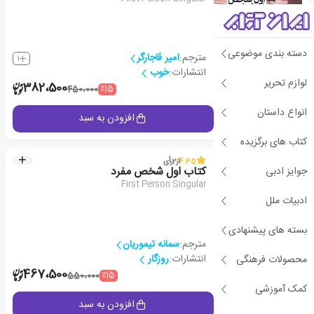
دسته بندی موضوعی
مترجم:
امیر قاجارگر
1
انتشارات:
خوب
لوازم تحریر
2
382،500
٪15
450،000
انواع داستان
جزئیات
افزودن به سبد
کتاب های برگزیده
4.35
از
2
رأی
جوایز ادبی
کتاب اول شخص مفرد
First Person Singular
ادبیات ملل
بسته های پیشنهادی
مترجم:
سمانه تیموریان
انتشارات:
روزگار
محصولات فرهنگی
1
467،500
٪15
550،000
کمک آموزشی
جزئیات
افزودن به سبد