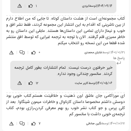
1404/09/14
|
توسط
ایزدی
1
|
کتاب مجموعه‌ای است از هشت داستان کوتاه. تا جایی که من اطلاع دارم
از بین ناشرینی که اقدام به این انتشار این مجموعه کردند، فقط نشر افق و
خوب و نیماژ دارای تمامی این داستان‌ها هستند. مابقی این داستان رو به
خاطر ممیزی قلم گرفتند. الان با توجه به ترجمه غبرایی که توسط افق منتشر
شده قطعا من این نسخه رو انتخاب میکنم
1401/01/31
|
توسط
شایان محمدی
0
|
|
پاسخ ها
خیر حرفتون درست نیست. تمام انتشارات بطور کامل ترجمه
کردند. سانسور چندانی وجود نداره.
1401/05/06
|
توسط
کاربر سایت
12
|
ای موراکامی جان عاشق اون ذهنیت و خلاقیتت هستم.کتاب خوبی بود
دوسش داشتم مخصوصا داستان کارناوال و خاطرات میمون شینگاوا. بعد از
کلی پرس و جو کتاب نشر خوب رو بهم معرفی کردن،رازی بودم، کتاب
ترجمه‌ی خوبی داشت با سانسور کم
1400/10/27
|
توسط
نگین صادقی
7
|
|