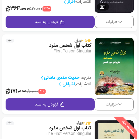
انتشارات:
افراز
1
364،000
٪30
520،000
جزئیات
افزودن به سبد
3.5
از
1
رأی
کتاب اول شخص مفرد
First Person Singular
مترجم:
حدیث مددی ماهانی
انتشارات:
اشراقی
1
171،000
٪10
190،000
جزئیات
افزودن به سبد
پیشنهاد ویژه
3.1
از
1
رأی
کتاب اول شخص مفرد
The First Person Singular