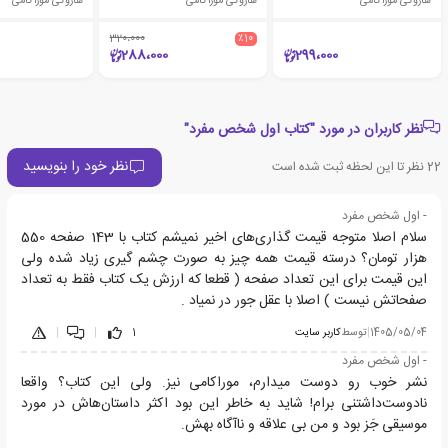
هاروکی موراکامی
هاروکی موراکامی
هاروکی موراکامی
320،000
٪10
288،000
299،000
نظر کاربران در مورد "کتاب اول شخص مفرد"
نظر خود را بنویسید
22
نظر تا این لحظه ثبت شده است
- اول شخص مفرد
سلام اصلا متوجه قیمت گذاری‌های اخیر نمیشم کتاب با 143 صفحه 550
هزار تومان؟ درسته قیمت همه چیز به صورت چشم گیری زیاد شده ولی
این قیمت برای این تعداد صفحه ( قطعا که ارزش یک کتاب فقط به تعداد
صفحاتش نیست ) اصلا با عقل جور در نمیاد .
1405/05/04
|
توسط
کاربر سایت
1
|
|
- اول شخص مفرد
نشر خوب رو دوست میدارم، موراکامی نیز. ولی این کتاب؟ واقعا
نادوست‌داشتنی برام! شاید به خاطر این بود اکثر داستان‌هاش در مورد
موسیقی جَز بود و من بی علاقه و ناآگاه بهش.