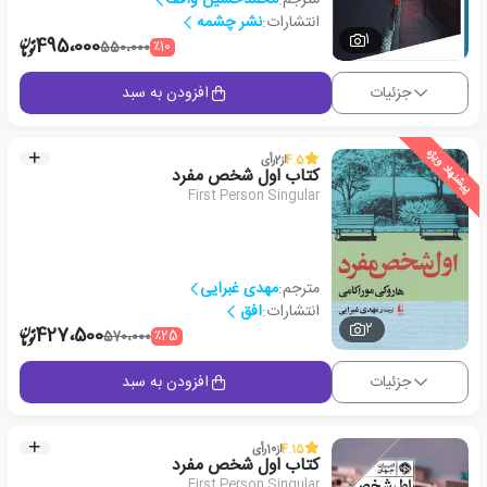
انتشارات:
نشر چشمه
1
495،000
٪10
550،000
جزئیات
افزودن به سبد
پیشنهاد ویژه
4.5
از
2
رأی
کتاب اول شخص مفرد
First Person Singular
مترجم:
مهدی غبرایی
انتشارات:
افق
2
427،500
٪25
570،000
جزئیات
افزودن به سبد
4.15
از
10
رأی
کتاب اول شخص مفرد
First Person Singular