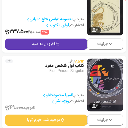
مترجم:
معصومه عباسی نتاج عمرانی
انتشارات:
آوای مکتوب
2
337،500
٪25
450،000
جزئیات
افزودن به سبد
3.5
از
1
رأی
کتاب اول شخص مفرد
First Person Singular
مترجم:
المیرا محمودجانلو
انتشارات:
ویژه نشر
2
49،000
ناموجود
جزئیات
موجود شد، خبرم کن!