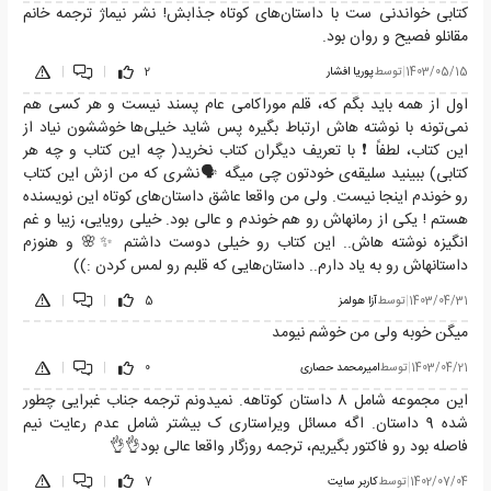
کتابی خواندنی ست با داستان‌های کوتاه جذابش! نشر نیماژ ترجمه خانم
مقانلو فصیح و روان بود.
1403/05/15
|
توسط
پوریا افشار
2
|
|
اول از همه باید بگم که، قلم موراکامی عام پسند نیست و هر کسی هم
نمی‌تونه با نوشته هاش ارتباط بگیره پس شاید خیلی‌ها خوششون نیاد از
این کتاب، لطفاً ❗ با تعریف دیگران کتاب نخرید( چه این کتاب و چه هر
کتابی) ببینید سلیقه‌ی خودتون چی میگه 🗣️نشری که من ازش این کتاب
رو خوندم اینجا نیست. ولی من واقعا عاشق داستان‌های کوتاه این نویسنده
هستم ! یکی از رمانهاش رو هم خوندم و عالی بود. خیلی رویایی، زیبا و غم
انگیزه نوشته هاش.. این کتاب رو خیلی دوست داشتم ✨🌸 و هنوزم
داستانهاش رو به یاد دارم.. داستان‌هایی که قلبم رو لمس کردن :))
1403/04/31
|
توسط
آزا هولمز
5
|
|
میگن خوبه ولی من خوشم نیومد
1403/04/21
|
توسط
امیرمحمد حصاری
0
|
|
این مجموعه شامل 8 داستان کوتاهه. نمیدونم ترجمه جناب غبرایی چطور
شده 9 داستان. اگه مسائل ویراستاری ک بیشتر شامل عدم رعایت نیم
فاصله بود رو فاکتور بگیریم، ترجمه روزگار واقعا عالی بود👌👌
1402/07/04
|
توسط
کاربر سایت
7
|
|