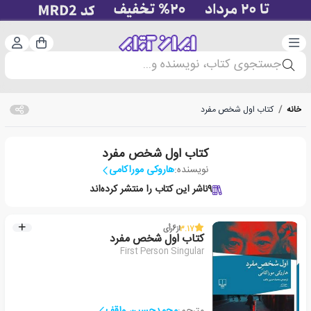
دسته‌بندی
ورود 
سبد خرید
جستجوی کتاب، نویسنده و...
خانه
/
کتاب اول شخص مفرد
کتاب اول شخص مفرد
نویسنده:
هاروکی موراکامی
9
ناشر این کتاب را منتشر کرده‌اند
3.17
از
6
رأی
کتاب اول شخص مفرد
First Person Singular
مترجم:
محمدحسین واقف