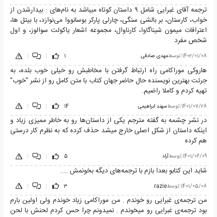
ترجمه آقای غبرایی شامل ۹ داستان کوتاه میباشد به نام‌های : بیدارشدن از
خواب، کارستان، بر بالشی سنگی، چارلی پارکر بوسانووا می‌نوازد، با بیتل ها،
اعترافات میمون شیناگاوا، کارناوال، مجموعه اشعار یاکولت سوالوز، و اول
شخص مفرد
1402/01/08
|
توسط
مهدی صادقی
1
|
|
هاروکی موراکامی راه ارتباط گرفتن با مخاطبش رو خیلی خوب بلده، به
جرئت بهترین نویسنده حال حاضر جهان کتاب با متن کامل رو از نشر "خوب"
تهیه کردم و کاملا راضیم.
1401/07/28
|
توسط
سهند ابراهیمی
14
|
|
در نشر چشمه به گفته مترجم یکی از داستان‌ها رو به خاطر ممیزی زیاد و
اینکه داستان از شکل اصلی خارج میشد حذف کرده که به نظرم کار درستی
هم کرده
1401/06/09
|
توسط
آراد
5
|
|
شاید این کتابو بعدا بازم با ترجمه‌های دیگه بخونمش ....
1401/05/08
|
توسط
razie
3
|
|
من ترجمه‌ی غبرایی رو خوندم . من موراکامی زیاد خوندم ولی اولین بارم
بود ترجمه‌ی غبرایی رو میخوندم . نمیدونم چرا حس کردم لحنش با لحن