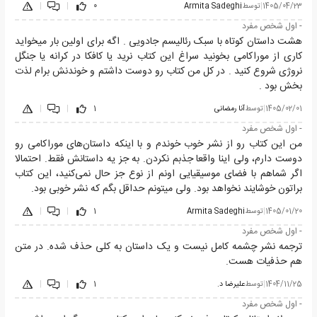
1405/04/23
|
توسط
Armita Sadeghi
0
|
|
- اول شخص مفرد
هشت داستان کوتاه با سبک رئالیسم جادویی . اگه برای اولین بار میخواید
کاری از موراکامی بخونید سراغ این کتاب نرید یا کافکا در کرانه یا جنگل
نروژی شروع کنید . در کل من کتاب رو دوست داشتم و خوندنش برام لذت
بخش بود .
1405/02/01
|
توسط
آنا رمضانی
1
|
|
- اول شخص مفرد
من این کتاب رو از نشر خوب خوندم و با اینکه داستان‌های موراکامی رو
دوست دارم، ولی اینا واقعا جذبم نکردن. به جز یه داستانش فقط. احتمالا
اگر شماهم با فضای موسیقیایی اونم از نوع جز حال نمی‌کنید، این کتاب
براتون خوشایند نخواهد بود. ولی میتونم حداقل بگم که نشر خوبی بود.
1405/01/20
|
توسط
Armita Sadeghi
1
|
|
- اول شخص مفرد
ترجمه نشر چشمه کامل نیست و یک داستان به کلی حذف شده. در متن
هم حذفیات هست.
1404/11/25
|
توسط
علیرضا د.
1
|
|
- اول شخص مفرد