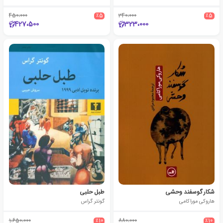
450،000
٪5
340،000
٪5
427،500
323،000
شکار گوسفند وحشی
طبل حلبی
هاروکی موراکامی
گونتر گراس
1،650،000
٪10
880،000
٪10