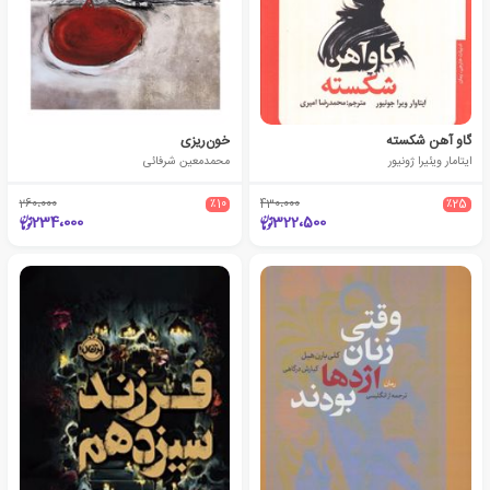
گاو آهن شکسته
خون‌ریزی
ایتامار ویئیرا ژونیور
محمدمعین شرفائی
260،000
٪10
430،000
٪25
234،000
322،500