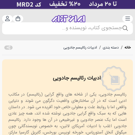
دسته‌بندی
ورود 
سبد خرید
جستجوی کتاب، نویسنده و...
خانه
/
دسته بندی
/
ادبیات رئالیسم جادویی
ادبیات رئالیسم جادویی
Magical realism literature
رئالیسم جادویی، یکی از شاخه های واقع گرایی (رئالیسم) در مکاتب
ادبی است که در آن ساختارهای واقعیت دگرگون می شوند و دنیایی
واقعی اما با روابط علت و معلولی خاص خود آفریده می شود. در داستان
هایی که به سبک واقع گرایی جادویی نوشته شده اند، همه چیز عادی
است اما یک عنصر جادویی و غیرطبیعی در آن ها وجود دارد. رئالیسم
جادویی اغلب با ادبیات آمریکای لاتین، به خصوص نویسندگانی چون
میگوئل آنخل آستوریاس، خورخه لوییس بورخس، گابریل گارسیا مارکز،