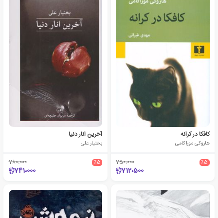
کافکا در کرانه
آخرین انار دنیا
هاروکی موراکامی
بختیار علی
780،000
٪5
750،000
٪5
741،000
712،500