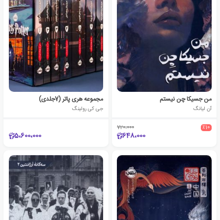
من جسیکا چن نیستم
مجموعه هری پاتر (7جلدی)
آن لیانگ
جی کی رولینگ
720،000
٪10
5،600،000
648،000