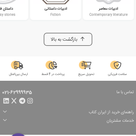
ادبیات معاصر
ادبیات داستانی
داستان فا
sy stories
Fiction
Contemporary literature
بازگشت به بالا
سلامت فیزیکی
تحویل سریع
پرداخت در 4 قسط
ارسال بین‌الملل
تماس با ما
021-62999935
راهنمای خرید از ایران کتاب
ثبت سفارش
شیوه پرداخت
خدمات مشتریان
تخفیف‌های خرید
شرایط ارسال سفارش
درباره ما
شرایط استفاده
حریم خصوصی
پیگیری سفارش
بازگرداندن سفارش
پرسش‌های متداول