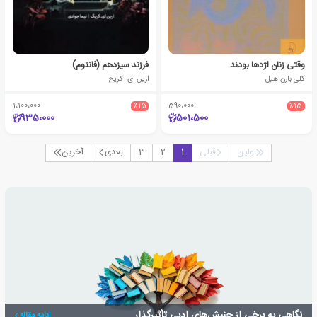
وقتی زنان اژدها بودند
فرزند سیزدهم (فانتوم)
کلی بارن هیل
ارین ای. کریج
1،100،000
٪15
590،000
٪15
935،000
501،500
اولین
قبلی
1
2
3
بعدی
آخرین
نگاهی به برخی از جنبش‌های ادبی تأثیرگذار
ادامه مقاله