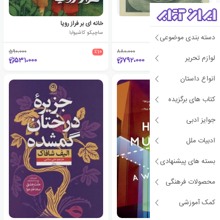
سفر شب‌ها
خانه ای بر فراز رویا
سیلوی ژرمن
ساچیکو کاشیوابا
دسته بندی موضوعی
590،000
٪10
880،000
٪10
لوازم تحریر
531،000
792،000
انواع داستان
کتاب های برگزیده
جوایز ادبی
ادبیات ملل
بسته های پیشنهادی
محصولات فرهنگی
کمک آموزشی