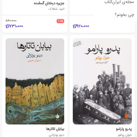
مجله‌ی ایران‌کتاب
A Wild Sheep Chase
جزیره درختان گمشده
هاروکی موراکامی
الیف شافاک
چی بخونم؟
860،000
٪15
731،000
920،000
پدرو پارامو
بیابان تاتارها
خوان رولفو
دینو بوتزاتی