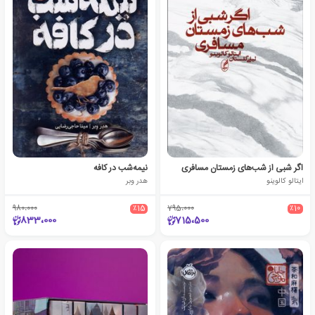
اگر شبی از شب‌های زمستان مسافری
نیمه‌شب در کافه
ایتالو کالوینو
هدر وبر
980،000
٪15
795،000
٪10
833،000
715،500