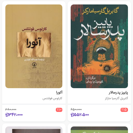
پاییز پدرسالار
آئورا
گابریل گارسیا مارکز
کارلوس فوئنتس
380،000
٪10
650،000
٪15
342،000
552،500