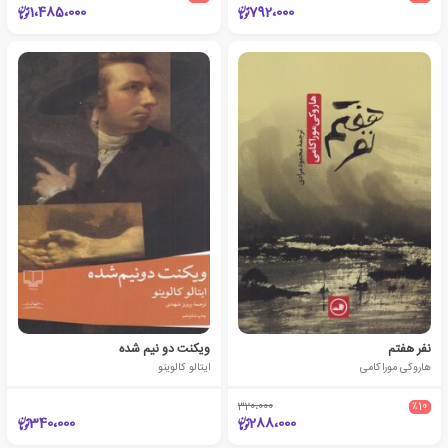
1،485،000
792،000
نفر هفتم
ویکنت دو نیم شده
هاروکی موراکامی
ایتالو کالوینو
320،000
٪10
340،000
288،000