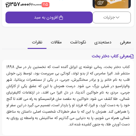
2
357،000
٪15
420،000
جزئیات
افزودن به سبد
معرفی
دسته‌بندی
نکوداشت
مقالات
نظرات
معرفی کتاب دختر بخت
کتاب دختر بخت، رمانی نوشته ی ایزابل آلنده است که نخستین بار در سال 1998
منتشر شد. الیزا سامرس که از بدو تولد، کودکی بی سرپرست بود، توسط زنی خوش
قلب به نام خانم رز و برادر سختگیرش، جرمی، در یکی از مستعمرات بریتانیا، شهر
والپاراسیو در شیلی بزرگ می شود. درست همزمان با این که عشق یکی از کارکنان
جرمی، مردی به نام خواکین آندیتا، در دل الیزا می افتد، در ارتفاعات کالیفرنیای
شمالی، طلا کشف می شود. خواکین به مقصد سان فرانسیسکو به راه می افتد تا گنج
خود را به دست آورد، و الیزا، که فرزند او را باردار است، تصمیم می گیرد در این سفر او
را همراهی کند. همزمان با این که با سفر خطرناک شخصیت اصلی داستان به مناطق
شمالی همراه می شویم، پا به دنیایی می گذاریم که ساکنینش به واسطه ی رویای به
دست آوردن طلا، به جنون کشیده شده اند.