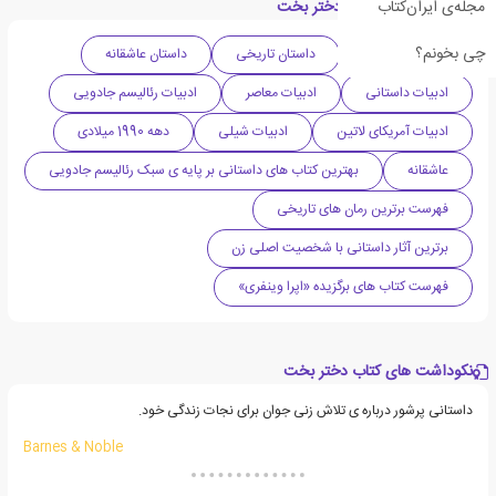
مجله‌ی ایران‌کتاب
دسته بندی های کتاب دختر بخت
چی بخونم؟
داستان ماجرایی
داستان تاریخی
داستان عاشقانه
ادبیات داستانی
ادبیات معاصر
ادبیات رئالیسم جادویی
ادبیات آمریکای لاتین
ادبیات شیلی
دهه 1990 میلادی
عاشقانه
بهترین کتاب های داستانی بر پایه ی سبک رئالیسم جادویی
فهرست برترین رمان های تاریخی
برترین آثار داستانی با شخصیت اصلی زن
فهرست کتاب های برگزیده «اپرا وینفری»
نکوداشت های کتاب دختر بخت
داستانی پرشور درباره ی تلاش زنی جوان برای نجات زندگی خود.
Barnes & Noble