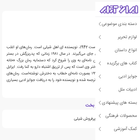
درباره ایزابل آلنده
دسته بندی موضوعی
لوازم تحریر
ایزابل آلنده، زاده ی 2 آگوست 1942، نویسنده ای اهل شیلی است. رمان‌های او اغلب
انواع داستان
در سبک رئالیسم جادویی جای می‌گیرند. در سال ۱۹۸۱ زمانی که پدربزرگش در بستر
بیماری بود، ایزابل نگاشتن نامه‌ای به وی را شروع کرد که دستمایه رمان بزرگ «خانه
کتاب های برگزیده
ارواح» گردید. پائولا نام دختر وی است که پس از تزریق اشتباه دارو به کما رفت. ایزابل
رمان «پائولا» را در سال ۱۹۹۱ بصورت نامه‌ای خطاب به دخترش نوشته‌است. رمان‌های
جوایز ادبی
آلنده به بیش از سی زبان ترجمه شده و نویسنده خود را به دریافت جوایز ادبی بسیاری
مفتخر نموده‌اند.
ادبیات ملل
بسته های پیشنهادی
ویژگی های کتاب دختر بخت
محصولات فرهنگی
ایزابل آلنده از نویسندگان پرفروش شیلی
کمک آموزشی