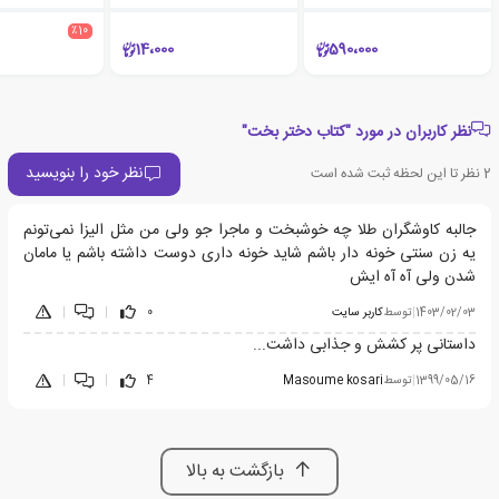
٪10
14،000
590،000
نظر کاربران در مورد "کتاب دختر بخت"
نظر خود را بنویسید
2
نظر تا این لحظه ثبت شده است
جالبه کاوشگران طلا چه خوشبخت و ماجرا جو ولی من مثل الیزا نمی‌تونم
یه زن سنتی خونه دار باشم شاید خونه داری دوست داشته باشم یا مامان
شدن ولی آه آه ایش
1403/02/03
|
توسط
کاربر سایت
0
|
|
داستانی پر کشش و جذابی داشت...
1399/05/16
|
توسط
Masoume kosari
4
|
|
بازگشت به بالا