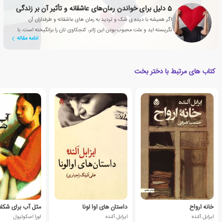
5 دلیل برای خواندن رمان‌های عاشقانه‌‌ و تأثیر آن بر زندگی
اگر همیشه با دیده ی شک و تردید به رمان های عاشقانه و طرفداران آن
نگریسته اید و علت محبوب بودن این ژانر، کنجکاوی تان را برانگیخته است، با
ادامه مقاله
این مقاله همراه شوید
کتاب های مرتبط با دختر بخت
خانه ارواح
داستان های اوا لونا
مثل آب برای شکل
ایزابل آلنده
ایزابل آلنده
لورا اسکوئیول