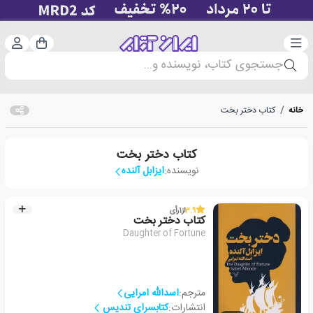
دسته‌بندی
ورود 
سبد خرید
جستجوی کتاب، نویسنده و...
خانه
/
کتاب دختر بخت
کتاب دختر بخت
نویسنده:
ایزابل آلنده
3.9
از
1
رأی
کتاب دختر بخت
Daughter of Fortune
مترجم:
اسدالله امرایی
انتشارات:
کتابسرای تندیس