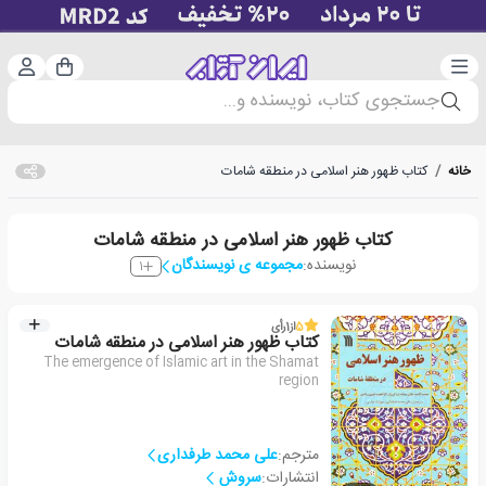
دسته‌بندی
ورود 
سبد خرید
جستجوی کتاب، نویسنده و...
خانه
/
کتاب ظهور هنر اسلامی در منطقه شامات
کتاب ظهور هنر اسلامی در منطقه شامات
نویسنده:
مجموعه ی نویسندگان
1
5
از
1
رأی
کتاب ظهور هنر اسلامی در منطقه شامات
The emergence of Islamic art in the Shamat
region
مترجم:
علی محمد طرفداری
انتشارات:
سروش