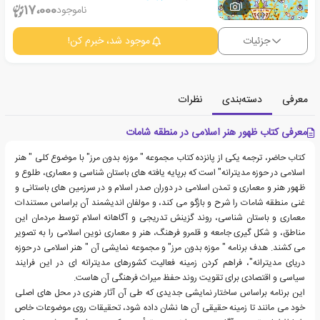
1
17،000
ناموجود
جزئیات
موجود شد، خبرم کن!
معرفی
دسته‌بندی
نظرات
معرفی کتاب ظهور هنر اسلامی در منطقه شامات
کتاب حاضر، ترجمه یکی از پانزده کتاب مجموعه " موزه بدون مرز" با موضوع کلی " هنر
اسلامی در حوزه مدیترانه" است که برپایه یافته های باستان شناسی و معماری، طلوع و
ظهور هنر و معماری و تمدن اسلامی در دوران صدر اسلام و در سرزمین های باستانی و
غنی منطقه شامات را شرح و بازگو می کند، و مولفان اندیشمند آن براساس مستندات
معماری و باستان شناسی، روند گزینش تدریجی و آگاهانه اسلام توسط مردمان این
مناطق، و شکل گیری جامعه و قلمرو فرهنگ، هنر و معماری نوین اسلامی را به تصویر
می کشند. هدف برنامه " موزه بدون مرز" و مجموعه نمایشی آن " هنر اسلامی در حوزه
دریای مدیترانه"، فراهم کردن زمینه فعالیت کشورهای مدیترانه ای در این فرایند
سیاسی و اقتصادی برای تقویت روند حفظ میراث فرهنگی آن هاست.
این برنامه براساس ساختار نمایشی جدیدی که طی آن آثار هنری در محل های اصلی
خود می مانند تا زمینه حقیقی آن ها نشان داده شود، تحقیقات روی موضوعات خاص