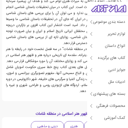
را با افزایش توجه و آگاهی به میراث هنری توأم می کند و هدف آن پیشبرد سرمایه
گذاری در جهت حفظ میراث است. این کتاب در میان تحقیقات باستان شناسی انجام
شده در ایران نظیر چندانی ندارد و می توان آن را برای بررسی های باستان شناسی
تحولات دوران صدر اسلام در ایران که جای آن در تحقیقات باستان شناسی ما وسیعا
دسته بندی موضوعی
خالی مانده است الگو قرار داد. امید است انتشار این کتاب افزون بر بازکردن دریچه
هایی تازه در برابر چشمان محققان ایرانی تاریخ اسلام و ایران و بیان ضرورت توجه
لوازم تحریر
جدی تر به داده های باستان شناسی، زوایای تازه ای از بررسی های باستان شناسی
دوران صدر اسلام را نیز در دسترس قرار دهد.
انواع داستان
کتاب " ظهور هنر اسلامی در منطقه شامات" در سه فصل نخست خود در رابطه با هنر
اسلامی در حوزه دریای مدیترانه، مقدمه ای تاریخی درباره هنر و ظهور هنر اسلامی در
کتاب های برگزیده
حکومت امویان را بررسی می کند و زوایای مختلف آن را مورد موشکافی قرار می دهد.
نویسنده همچنین در فصل های بعدی کتاب پنج خط سیری حکومت امویان شامل
جوایز ادبی
نظام اداری امویان، امویان و اتباع مسیحی آنها، مفهوم تصویرگری بیزانسی و اموی،
اقامتگاه های باشکوه، سبک زندگی اغنیا و سرگرمی های خلیفه، شهر دکاپولیس در دوره
ادبیات ملل
امویان، مسکوکات صدر اسلام، اردوگاه های لژیونری رومی و طراحی شهری و غیره را
مورد نقد و بررسی قرار می دهد.
بسته های پیشنهادی
محصولات فرهنگی
دسته بندی های کتاب ظهور هنر اسلامی در منطقه شامات
کمک آموزشی
ادبیات واقع گرایانه
هنری
دینی و مذهبی