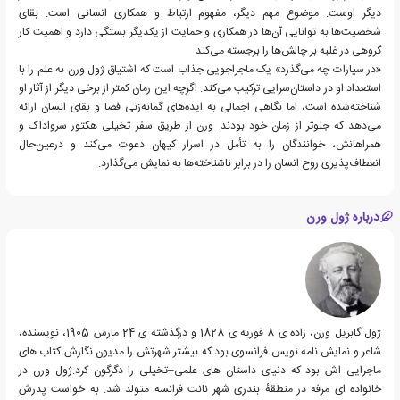
دیگر اوست. موضوع مهم دیگر، مفهوم ارتباط و همکاری انسانی است. بقای
شخصیت‌ها به توانایی آن‌ها در همکاری و حمایت از یکدیگر بستگی دارد و اهمیت کار
گروهی در غلبه بر چالش‌ها را برجسته می‌کند.
«در سیارات چه ‌می‌گذرد» یک ماجراجویی جذاب است که اشتیاق ژول ورن به علم را با
استعداد او در داستان‌سرایی ترکیب می‌کند. اگرچه این رمان کمتر از برخی دیگر از آثار او
شناخته‌شده است، اما نگاهی اجمالی به ایده‌های گمانه‌زنی فضا و بقای انسان ارائه
می‌دهد که جلوتر از زمان خود بودند. ورن از طریق سفر تخیلی هکتور سرواداک و
همراهانش، خوانندگان را به تأمل در اسرار کیهان دعوت می‌کند و در‌عین‌حال
انعطاف‌پذیری روح انسان را در برابر ناشناخته‌ها به نمایش می‌گذارد.
درباره ژول ورن
ژول گابریل ورن، زاده ی 8 فوریه ی 1828 و درگذشته ی 24 مارس 1905، نویسنده،
شاعر و نمایش نامه نویس فرانسوی بود که بیشتر شهرتش را مدیون نگارش کتاب های
ماجرایی اش بود که دنیای داستان های علمی–تخیلی را دگرگون کرد.ژول ورن در
خانواده ای مرفه در منطقهٔ بندری شهر نانت فرانسه متولد شد. به خواست پدرش