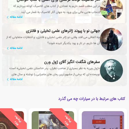
آثار کلاسیک کوتاه، فرصتی برای آشتی با کتاب خواندن
در این مطلب قصد داریم به تعدادی از کتاب های کلاسیک کوتاه بپردازیم که
انتخاب هایی عالی برای ورود به جهان آثار کلاسیک به شمار می آیند.
ادامه مقاله
جهانی نو با پیوند ژانرهای علمی تخیلی و فانتزی
چه اتفاقی می افتد وقتی دو ژانر علمی تخیلی و فانتزی، و انتظارات متفاوتی که از
آن ها داریم، در تار و پود یکدیگر تنیده شوند؟
ادامه مقاله
سفرهای شگفت انگیز آقای ژول ورن
«ژول ورن» به نظر بسیاری از صاحب نظران، پدر «داستان علمی تخیلی» است؛
نویسنده ای که برخی از مشهورترین رمان های ماجرایی را نوشته و سال های
ادامه مقاله
سال است که مخاطبین با داستان هایش خاطره دارند
کتاب های مرتبط با در سیارات چه می گذرد
ی
ش
ن
ه
ا
د
و
ی
ژ
ی
ش
ن
ه
ا
د
و
ی
ژ
پ
ه
پ
ه