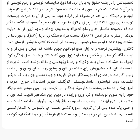
تحصیلاتش را در رشتهٔ حقوق به پایان برد، اما ذوق نمایشنامه نویسی و رمان نویسی او
را بر آن داشت که کم کم به سوی ادبیات کشیده شود. اگر چه در ابتدا در این کار موفق
نبود و از دیدگاه مالی هم در مضیقه قرار گرفته بود، اما پس از آن به سرعت پیشرفت
کرد.همکاری ورن با انتشارات پیر-ژول اتزل منجر به خلق مجموعهٔ سفرهای شگفت انگیز
شد که مجموعه داستان هایی ماجراجویانه و محبوب بودند و مهم ترین آن ها عبارت
بودند از سفر به مرکز زمین (۱۸۶۴)، بیست هزار فرسنگ زیر دریا (۱۸۷۰)، و دور دنیا در
هشتاد روز (۱۸۷۳).او در مقام دومین نویسنده ای است که کتاب هایشان از سال ۱۹۷۹
تاکنون، بیشترین ترجمه را به زبان های گوناگون جهان داشته اند. پیش و پس از او به
ترتیب آگاتا کریستی و شکسپیر جا دارند.ژول ورن که هفتاد و هفت سال زندگی کرد،
نزدیک به هشتاد داستان بلند و کوتاه و رسالهٔ پژوهشی و مقاله نوشته است. شهرت او
با سه داستان بلند مشهورش پنج هفته در بالن و رهنوردی به میان زمین و از ماه به
زمین آغاز شد. در عصری که نویسندگان خوش قریحه و چیره دستی چون بالزاک، دیکنز،
الکساندر دوما، تولستوی، داستایوفسکی، تورگنیف، فلوبر، استاندال، جورج الیوت و
امیل زولا و ده ها نویسنده نامدار دیگر زندگی می کردند، ژول ورن موفق شد جایگاه
خود را به عنوان نویسنده و گردآوری ورزیده در میان این مشاهیر تثبیت کند. وی با
پیش بینی های ارزنده و روشن بینانهٔ خود، چراغ راهنمای نوآوران و دانشمندان در نیم
و حتی یک سده پس از آن گردید. امروزه کشتی هسته ای ناتیلوس به افتخار کشتی
افسانه ای به همین نام در اثر نامدار او بیست هزار فرسنگ زیر دریا نامگذاری گردیده
است.