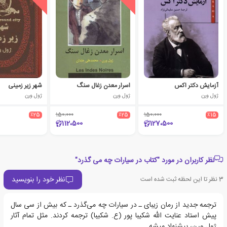
آزمایش دکتر اکس
اسرار معدن زغال سنگ
شهر زیر زمینی
ژول ورن
ژول ورن
ژول ورن
٪25
150،000
٪25
150،000
٪15
112،500
127،500
نظر کاربران در مورد "کتاب در سیارات چه می گذرد"
نظر خود را بنویسید
3
نظر تا این لحظه ثبت شده است
ترجمه جدید از رمان زیبای ـ در سیارات چه می‌گذرد ـ که بیش از سی سال
پیش استاد عنایت الله شکیبا پور (ع. شکیبا) ترجمه کردند. مثل تمام آثار
ژول ورن، پیشنهاد میشه.