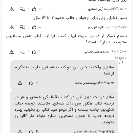
1404/11/13
|
توسط
آرش کلانتری
0
|
|
بسیار تخیلی ولی برای نوجوانان جالب حدود ۱۲ تا ۱۳ سال
1404/10/27
|
توسط
الهه شهیدی
0
|
|
باسلام تشکر از عوامل سایت ایران کتاب. آیا این کتاب همان مسافرین
ستاره دنباله دار گالیاست؟
1400/05/03
|
توسط
مجتبی بایمانی
1
|
|
پاسخ ها
سلام و وقت به خیر. این دو کتاب باهم فرق دارند. متشکریم
از شما
1400/05/03
|
توسط
مدیر سایت
0
|
سلام دوست عزیز. این دو کتاب دقیقا یکی هستن و هر دو
ترجمه کتاب هکتور سرواداک هستن. متاسفانه ترجمه جناب
شکیباپور جالب نیست و اگر میخواهید کتاب رو بخونید بهتره
ترجمه جدید یا همون مسافرین ستاره دنباله دار گالیا رو
بخونید.
1401/04/25
|
توسط
پژمان حیاتی
4
|