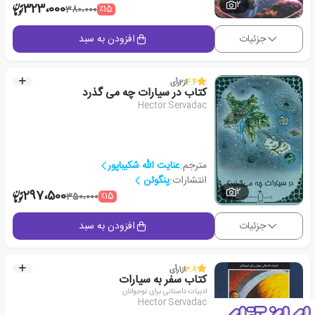
2
323،000
٪15
380،000
جزئیات
افزودن به سبد
4.4
از
2
رأی
کتاب در سیارات چه می گذرد
Hector Servadac
مترجم:
عنایت الله شکیباپور
انتشارات:
پنگوئن
2
297،500
٪15
350،000
جزئیات
افزودن به سبد
3.8
از
1
رأی
کتاب سفر به سیارات
ادبیات داستانی برای نوجوانان
Hector Servadac