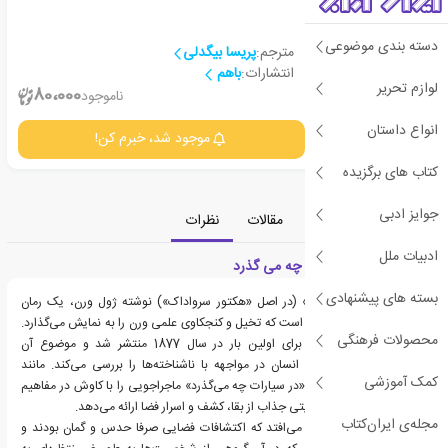
دسته بندی موضوعی
مترجم:
پریسا بیگدلی
انتشارات:
باهم
لوازم تحریر
2
80،000
ناموجود
انواع داستان
جزئیات
موجود شد، خبرم کن!
کتاب های برگزیده
جوایز ادبی
معرفی
دسته‌بندی
مقالات
نظرات
ادبیات ملل
معرفی کتاب در سیارات چه می گذرد
بسته های پیشنهادی
«در سیارات چه ‌می‌گذرد» (در اصل «هکتور سرواداک») نوشته ژول ورن، یک رمان
علمی-‌تخیلی هیجان‌انگیز است که تخیل و کنجکاوی علمی ‌ورن را به نمایش می‌گذارد.
محصولات فرهنگی
این اثر کمتر‌شناخته‌شده برای اولین بار در سال 1877 منتشر شد و موضوع آن
انعطاف‌پذیری و سازگاری انسان در مواجهه با ناشناخته‌ها را بررسی می‌کند. مانند
کمک آموزشی
بسیاری از رمان‌های ورن، «در سیارات چه ‌می‌گذرد» ماجراجویی را با کاوش در مفاهیم
علمی ‌ترکیب می‌کند و روایتی جذاب از بقا، کشف و اسرار فضا ارائه می‌دهد.
مجله‌ی ایران‌کتاب
رمان ورن در زمانی اتفاق می‌افتد که اکتشافات فضایی صرفا حدس و گمان بودند و