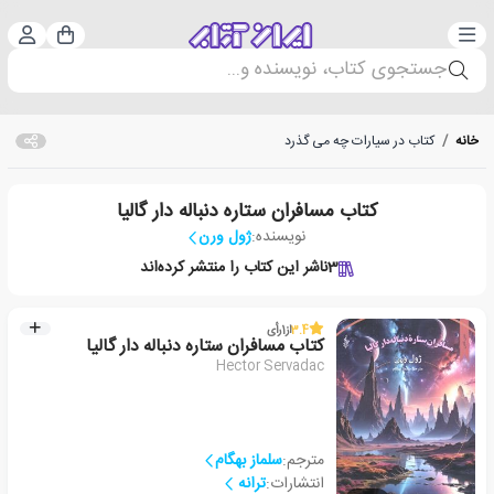
دسته‌بندی
ورود 
سبد خرید
جستجوی کتاب، نویسنده و...
خانه
/
کتاب در سیارات چه می گذرد
کتاب مسافران ستاره دنباله دار گالیا
نویسنده:
ژول ورن
3
ناشر این کتاب را منتشر کرده‌اند
3.4
از
1
رأی
کتاب مسافران ستاره دنباله دار گالیا
Hector Servadac
مترجم:
سلماز بهگام
انتشارات:
ترانه