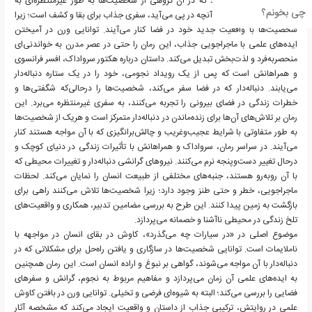
سناریویی را تصور می‌کند که در آن گروهی از شخصیت‌ها به طور غیرمنتظره‌ای به
چی بخونم؟
دنباله‌دار منتقل می‌شوند. آنچه در پی می‌آید، سفری جذاب برای بقا و کشف است؛ زیرا
شخصیت‌ها با واقعیت جدید خود در فضا کنار می‌آیند. توانایی ورن در آمیختن
ایده‌های علمی ‌با ماجراجویی جذاب، این رمان را حتی در عصر مدرن به خواندنی‌ای
منحصر‌به‌فرد و لذت‌بخش تبدیل می‌کند. داستان درباره هکتور سرواداک، افسر فرانسوی
و همراهانش است که پس از یک رویداد نجو‌می،‌ خود را در یک ستاره دنباله‌دار
می‌یابند. دنباله‌دار که در فضا سفر می‌کند، شخصیت‌ها را در‌حالی‌که شگفتی‌ها و
خطرات زندگی در فضای بیرونی را تجربه می‌کنند، به سفری غیرمنتظره می‌برد. این
رمان بر تلاش‌های آن‌ها برای زنده‌ماندن در دنباله‌دار متمرکز است و هر‌یک از شخصیت‌ها
به طور متفاوتی با شرایط عجیب‌و‌غریب و چالش‌برانگیزی که با آن مواجه هستند کنار
می‌آیند. در سراسر رمان، سرواداک و همراهانش با تأثیرات زندگی در دنیای کوچک و
در‌حال تغییر دست‌و‌پنجه نرم می‌کنند. نیروهای گرانشی دنباله‌دار و تغییرات محیطی که
با آن روبه‌رو هستند، جنبه‌های مختلفی از طبیعت انسان را نمایان می‌کند. لحظات
ماجراجویی، خطر و حتی طنز وجود دارد؛ زیرا شخصیت‌ها تلاش می‌کنند راهی برای
بازگشت به زمین پیدا کنند. این طرح به بررسی مضامین تدبیر، همکاری و واقعیت‌های
تلخ زندگی در محیطی ناآشنا و خصمانه می‌پردازد.
موضوع اصلی در «در سیارات چه ‌می‌گذرد»، کاوش در بقای انسان در مواجهه با
ناملایمات است. توانایی شخصیت‌ها در سازگاری و یافتن راه‌حل برای مشکلاتی که در
دنباله‌دار با آن مواجه می‌شوند، گواهی بر نبوغ و اراده انسان است. این رمان همچنین
به ایده‌های علمی ‌آن زمان می‌پردازد و مفاهیم مربوط به نجوم، گرانش و سفرهای
فضایی را بررسی می‌کند؛ البته به شیوه‌ای فرضی و تخیلی. توانایی ورن در بافتن کاوش
علمی ‌در روایتش، ترکیبی جذاب از داستان و واقعیت ایجاد می‌کند که مشخصه آثار