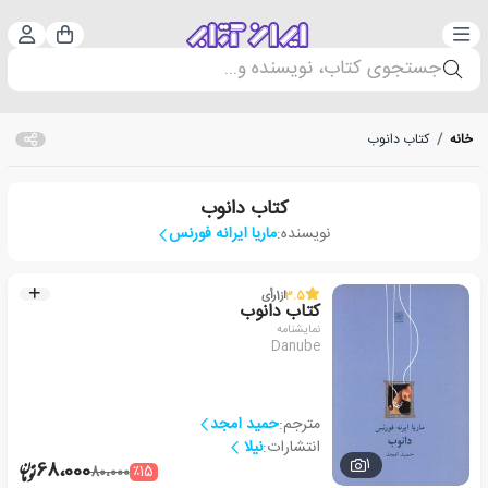
دسته‌بندی
ورود 
سبد خرید
جستجوی کتاب، نویسنده و...
خانه
/
کتاب دانوب
کتاب دانوب
نویسنده:
ماریا ایرانه فورنس
3.5
از
1
رأی
کتاب دانوب
نمایشنامه
Danube
مترجم:
حمید امجد
انتشارات:
نیلا
1
68،000
٪15
80،000