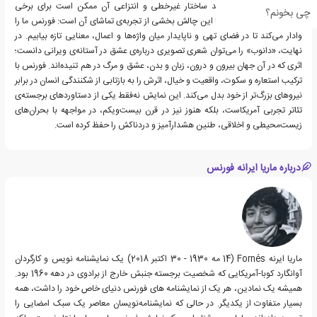
مدرن تفسیر شود. هرچند ساختار غیرخطی و انتزاعی آن ممکن است برای برخی
چی بخونم؟
تماشاگران دشوار باشد، اما این چالش بخشی از تجربه‌ی تماشای آن است: فورنس ما را
وادار می‌کند تا در فضای تهی و ناپایدار میان واژه‌ها و اعمال، معنایی تازه بیابیم. در
نهایت، «دانوب» را می‌توان شعری تصویری درباره‌ی عشق در آستانه‌ی ویرانی دانست؛
اثری که در آن جهان بیرون و درون، زبان و بدن، عشق و مرگ در هم تنیده‌اند. فورنس با
ترکیب استعاره و سکوت، واقعیت و خیال، اثرش را به بازتابی از شکنندگی انسان در برابر
نیروهای بزرگ‌تر از خود بدل می‌کند. این نمایش نه‌فقط یکی از دستاوردهای برجسته‌ی
تئاتر تجربی آمریکاست، بلکه هنوز نیز در قرن بیست‌ویکم، در مواجهه با بحران‌های
زیست‌محیطی و اخلاقی، طنین هشدارآمیز و دردناکش را حفظ کرده است.
درباره ماریا ایرانه فورنس
ماریا ایرنه Fornés (14 مه 1930 - 30 اکتبر 2018) یک نمایشنامه نویس و کارگردان
آوانگارد کوبا-آمریکایی که شخصیت برجسته جنبش خارج از برادوی در دهه 1960 بود.
همیشه یک نمادین، هر یک از نمایشنامه های فورنس دنیای خاص خود را داشت، همه
بسیار متفاوت از یکدیگر. در حالی که نمایشنامه‌نویسان معاصر یک سبک امضایی را