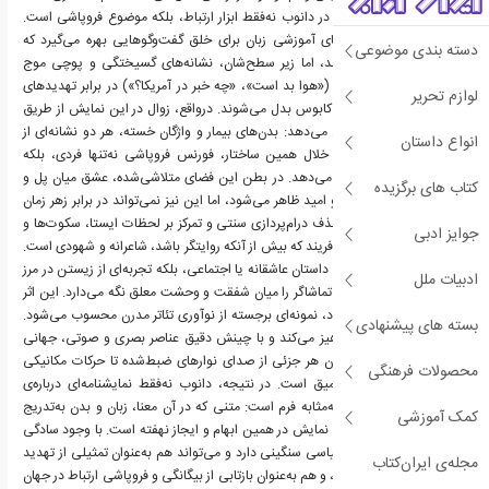
و هم عمیقا انسانی. زبان در دانوب نه‌فقط ابزار ارتباط، بلکه موضوع فروپاشی است.
فورنس از ساختار کتاب‌های آموزشی زبان برای خلق گفت‌وگوهایی بهره می‌گیرد که
دسته بندی موضوعی
به‌ظاهر بی‌ضرر و روزمره‌اند، اما زیر سطح‌شان، نشانه‌های گسیختگی و پوچی موج
می‌زند. این جملات ساده («هوا بد است»، «چه خبر در آمریکا؟») در برابر تهدیدهای
لوازم تحریر
نادیدنی جهان اطراف، به کابوس بدل می‌شوند. درواقع، زوال در این نمایش از طریق
بدن‌ها و زبان هم‌زمان رخ می‌دهد: بدن‌های بیمار و واژگان خسته، هر دو نشانه‌ای از
انواع داستان
پایان نظم انسانی‌اند. از خلال همین ساختار، فورنس فروپاشی نه‌تنها فردی، بلکه
جمعی و جهانی را بازتاب می‌دهد. در بطن این فضای متلاشی‌شده، عشق میان پل و
کتاب های برگزیده
ایو چون نقطه‌ای از گرما و امید ظاهر می‌شود، اما این نیز نمی‌تواند در برابر زهر زمان
مقاومت کند. فورنس با حذف درام‌پردازی سنتی و تمرکز بر لحظات ایستا، سکوت‌ها و
جوایز ادبی
تکرارها، نمایشنامه‌ای می‌آفریند که بیش از آنکه روایتگر باشد، شاعرانه و شهودی است.
دانوب در این معنا نه یک داستان عاشقانه یا اجتماعی، بلکه تجربه‌ای از زیستن در مرز
ادبیات ملل
نابودی است؛ تجربه‌ای که تماشاگر را میان شفقت و وحشت معلق نگه می‌دارد. این اثر
در سبک مینیمالیستی خود، نمونه‌ای برجسته از نوآوری تئاتر مدرن محسوب می‌شود.
بسته های پیشنهادی
فورنس از کنش آشکار پرهیز می‌کند و با چینش دقیق عناصر بصری و صوتی، جهانی
استعاری می‌سازد که در آن هر جزئی از صدای نوارهای ضبط‌شده تا حرکات مکانیکی
محصولات فرهنگی
بازیگران حامل معنایی عمیق است. در نتیجه، دانوب نه‌فقط نمایشنامه‌ای درباره‌ی
فاجعه، بلکه خود فاجعه به‌مثابه فرم است: متنی که در آن معنا، زبان و بدن به‌تدریج
کمک آموزشی
فرومی‌پاشند. قدرت اصلی نمایش در همین ابهام و ایجاز نهفته است. با وجود سادگی
زبانی، اثر بار فلسفی و سیاسی سنگینی دارد و می‌تواند هم به‌عنوان تمثیلی از تهدید
مجله‌ی ایران‌کتاب
هسته‌ای دوران جنگ سرد، و هم به‌عنوان بازتابی از بیگانگی و فروپاشی ارتباط در جهان