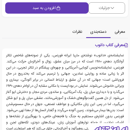
جزئیات
افزودن به سبد
معرفی
دسته‌بندی
نظرات
معرفی کتاب دانوب
نمایشنامه‌ی «دانوب» نوشته‌ی ماریا ایرانه فورنس، یکی از نمونه‌های شاخص تئاتر
آوانگارد دهه‌ی ۱۹۸۰ است که در مرز میان عشق، زوال و آخرالزمان حرکت می‌کند.
فورنس، نمایشنامه‌نویس کوبایی-آمریکایی و چهره‌ای پیشگام در تئاتر تجربی، در این
اثر با زبانی ساده و روایتی نمادین، جهانی را ترسیم می‌کند که به‌تدریج در حال
فروپاشی است؛ جهانی که در آن عشق و ارتباط انسانی در برابر آلودگی، بیماری و
ویرانی خاموش می‌شوند. نمایش در بوداپست یا مکانی مشابه آن در اواخر دهه‌ی ۱۹۳۰
می‌گذرد و با دیداری میان پل، یک آمریکایی، و ساندور، مردی مجار، و دخترش ایو آغاز
می‌شود. از دل همین گفت‌وگوهای خشک و آموزشی‌مانند، عشقی میان پل و ایو شکل
می‌گیرد، اما در پس این زبان مکانیکی و عواطف تصنعی، جهان در حال مسموم‌شدن
است: بدن‌ها بیمار می‌شوند، زمین آلوده می‌گردد و گفتار انسان‌ها از معنا تهی می‌شود.
فورنس بدون اشاره‌ی مستقیم به جنگ یا فاجعه‌ای خاص، با بهره‌گیری از نشانه‌ها و
اشیای نمادین از جمله نوارهای آموزش زبان، عینک‌های دودی، لکه‌های لجن و
گفت‌وگوهای تکراری وضعیتی وهم‌آلود و آخرالزمانی خلق می‌کند که هم استعاری است