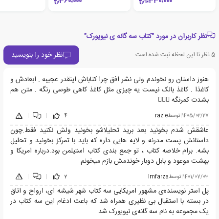
360،000
1،330،000
نظر کاربران در مورد "کتاب سه گانه ی نیویورک"
نظر خود را بنویسید
5
نظر تا این لحظه ثبت شده است
هنوز داستان رو نخوندم ولی نشر افق چرا کتاباش اینقدر عجیبه . ابعادش و
کاغذا . کاغذ بالک نیست یه چیزی مثل کاغذ کاهی طوسی رنگه . متن هم
بشدت کمرنگه 🤦🏻‍♀️
1405/02/27
|
توسط
razie
4
|
|
عاشقش شدم بخونید بعد برید تحلیلاشو بخونید ولش نکنید فقط.چون
داستانش پست مدرنه و لایه هایی داره که باید با تمرکز بخونید و تحلیل
بشه. برام خلاصه کتاب ، تو جمع بندی کتاب استیلمن بود.درباره امریکا و
بهشت موعود و بابل.دوبار خوندمش بازم میخونم
1401/07/03
|
توسط
Imfarza
2
|
|
پل استر نویسنده‌ی مشهور امریکایی سه کتاب شهر شیشه ای، ارواح و اتاق
در بسته با استقبال بی نظیری همراه شد که باعث ادغام این سه کتاب در
یک مجموعه به نام سه گانه‌ی نیویورک شد