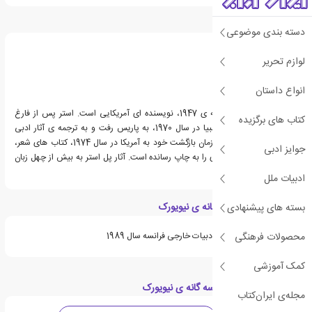
درباره پل استر
دسته بندی موضوعی
لوازم تحریر
انواع داستان
پل استر، زاده ی 3 فوریه ی 1947، نویسنده ای آمریکایی است. استر پس از فارغ
کتاب های برگزیده
التحصیلی از دانشگاه کلمبیا در سال 1970، به پاریس رفت و به ترجمه ی آثار ادبی
فرانسوی روی آورد. او از زمان بازگشت خود به آمریکا در سال 1974، کتاب های شعر،
جوایز ادبی
مقاله و رمان های متعددی را به چاپ رسانده است. آثار پل استر به بیش از چهل زبان
ترجمه شده اند.
ادبیات ملل
ویژگی های کتاب سه گانه ی نیویورک
بسته های پیشنهادی
محصولات فرهنگی
برنده ی جایزه ی فرهنگی ادبیات خارجی فرانسه سال 1989
کمک آموزشی
دسته بندی های کتاب سه گانه ی نیویورک
مجله‌ی ایران‌کتاب