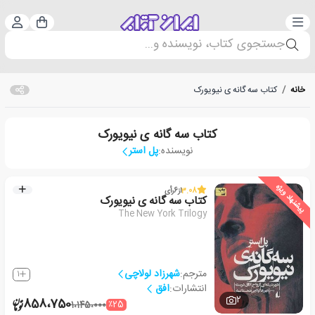
دسته‌بندی
ورود 
سبد خرید
جستجوی کتاب، نویسنده و...
خانه
/
کتاب سه گانه ی نیویورک
کتاب سه گانه ی نیویورک
نویسنده:
پل استر
پیشنهاد ویژه
3.08
از
6
رأی
کتاب سه گانه ی نیویورک
The New York Trilogy
مترجم:
شهرزاد لولاچی
1
انتشارات:
افق
2
858،750
٪25
1،145،000