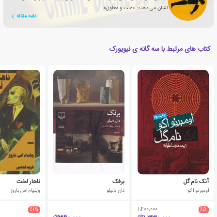
نشان می دهند: «علت و معلول»
ادامه مقاله
کتاب های مرتبط با سه گانه ی نیویورک
آنک نام گل
برفک
ناهار لخت
اومبرتو اکو
دان دلیلو
ویلیام اس باروز
٪15
1،400،000
٪5