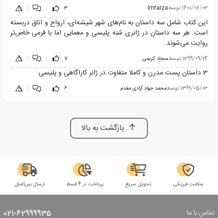
1401/07/03
|
توسط
Imfarza
3
|
|
این کتاب شامل سه داستان به نام‌های شهر شیشه‌ای، ارواح و اتاق دربسته
است. هر سه داستان در ژانری شبه پلیسی و معمایی اما با فرمی خاص‌تر
روایت می‌شوند.
1399/09/24
|
توسط
سجاد کریمی
7
|
|
3 داستان پست مدرن و کاملا متفاوت در ژانر کاراگاهی و پلیسی
1399/05/03
|
توسط
محمد جواد آزادی مقدم
6
|
|
بازگشت به بالا
سلامت فیزیکی
تحویل سریع
پرداخت در 4 قسط
ارسال بین‌الملل
تماس با ما
021-62999935