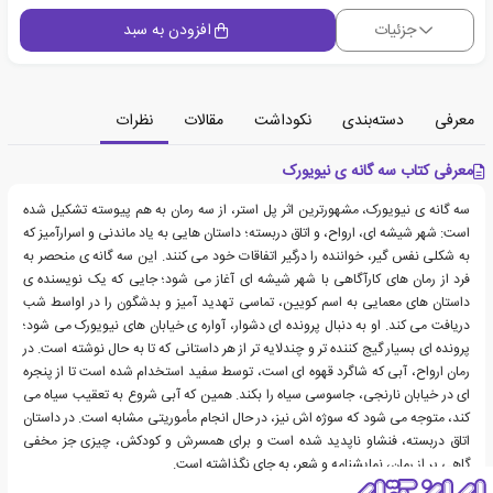
جزئیات
افزودن به سبد
معرفی
دسته‌بندی
نکوداشت
مقالات
نظرات
معرفی کتاب سه گانه ی نیویورک
سه گانه ی نیویورک، مشهورترین اثر پل استر، از سه رمان به هم پیوسته تشکیل شده
است: شهر شیشه ای، ارواح، و اتاق دربسته؛ داستان هایی به یاد ماندنی و اسرارآمیز که
به شکلی نفس گیر، خواننده را درگیر اتفاقات خود می کنند. این سه گانه ی منحصر به
فرد از رمان های کارآگاهی با شهر شیشه ای آغاز می شود؛ جایی که یک نویسنده ی
داستان های معمایی به اسم کویین، تماسی تهدید آمیز و بدشگون را در اواسط شب
دریافت می کند. او به دنبال پرونده ای دشوار، آواره ی خیابان های نیویورک می شود؛
پرونده ای بسیار گیج کننده تر و چندلایه تر از هر داستانی که تا به حال نوشته است. در
رمان ارواح، آبی که شاگرد قهوه ای است، توسط سفید استخدام شده است تا از پنجره
ای در خیابان نارنجی، جاسوسی سیاه را بکند. همین که آبی شروع به تعقیب سیاه می
کند، متوجه می شود که سوژه اش نیز، در حال انجام مأموریتی مشابه است. در داستان
اتاق دربسته، فنشاو ناپدید شده است و برای همسرش و کودکش، چیزی جز مخفی
گاهی پر از رمان، نمایشنامه و شعر، به جای نگذاشته است.