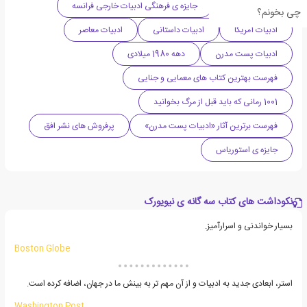
داستان معمایی
جایزه ی فرهنگی ادبیات خارجی فرانسه
چی بخونم؟
ادبیات آمریکا
ادبیات داستانی
ادبیات معاصر
ادبیات پست مدرن
دهه 1980 میلادی
فهرست بهترین کتاب های معمایی و جنایی
1001 رمانی که باید قبل از مرگ بخوانید
فهرست برترین آثار «ادبیات پست مدرن»
پرفروش های نشر افق
جایزه ی استوریاس
نکوداشت های کتاب سه گانه ی نیویورک
بسیار خواندنی و اسرارآمیز.
Boston Globe
استر، ابعادی جدید به ادبیات و از آن مهم تر به بینش ما در جهان، اضافه کرده است.
Washington Post