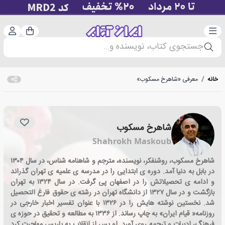
دسته‌بندی
ورود 
سبد خرید
جستجوی کتاب، نویسنده و...
خانه
/
معرفی «شاهرخ مسکوب»
شاهرخ مسکوب
Shahrokh Maskoub
شاهرخ مسکوب، روشنفکر، نویسنده، مترجم و شاهنامه شناس، در سال ۱۳۰۴
در بابل به دنیا آمد. دوره ی ابتدایی را در مدرسه ی علمیه ی تهران گذراند
و ادامه ی تحصیلاتش را در اصفهان پی گرفت. در سال ۱۳۲۴ به تهران
بازگشت و در سال ۱۳۲۷ از دانشگاه تهران در رشته ی حقوق فارغ التحصیل
شد. نخستین نوشته هایش را در ۱۳۲۶ با عنوان تفسیر اخبار خارجی در
روزنامه« قیام ایران» به چاپ رساند. از ۱۳۳۶ به مطالعه و تحقیق در حوزه ی
فرهنگ، ادبیات و ترجمه روی آورد. او پس از انقلاب به پاریس مهاجرت کرد