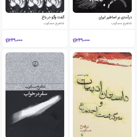
درآمدی بر اساطیر ایران
گفت وگو در باغ
شاهرخ مسکوب
شاهرخ مسکوب
249،000
249،000