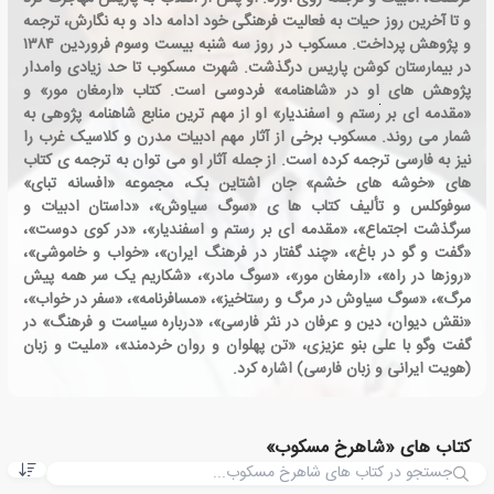
و تا آخرین روز حیات به فعالیت فرهنگی خود ادامه داد و به نگارش، ترجمه
و پژوهش پرداخت. مسکوب در روز سه شنبه بیست وسوم فروردین ۱۳۸۴
در بیمارستان کوشن پاریس درگذشت. شهرت مسکوب تا حد زیادی وامدار
پژوهش های او در «شاهنامه» فردوسی است. کتاب «ارمغان مور» و
«مقدمه ای بر رستم و اسفندیار» او از مهم ترین منابع شاهنامه پژوهی به
شمار می روند. مسکوب برخی از آثار مهم ادبیات مدرن و کلاسیک غرب را
نیز به فارسی ترجمه کرده است. از جمله آثار او می توان به ترجمه ی کتاب
های «خوشه های خشم» جان اشتاین بک، مجموعه «افسانه تبای»
سوفوکلس و تألیف کتاب ها ی «سوگ سیاوش»، «داستان ادبیات و
سرگذشت اجتماع»، «مقدمه ای بر رستم و اسفندیار»، «در کوی دوست»،
«گفت و گو در باغ»، «چند گفتار در فرهنگ ایران»، «خواب و خاموشی»،
«روزها در راه»، «ارمغان مور»، «سوگ مادر»، «شکاریم یک سر همه پیش
مرگ»، «سوگ سیاوش در مرگ و رستاخیز»، «مسافرنامه»، «سفر در خواب»،
«نقش دیوان، دین و عرفان در نثر فارسی»، «درباره سیاست و فرهنگ» در
گفت وگو با علی بنو عزیزی، «تن پهلوان و روان خردمند»، «ملیت و زبان
(هویت ایرانی و زبان فارسی) اشاره کرد.
کتاب های «شاهرخ مسکوب»