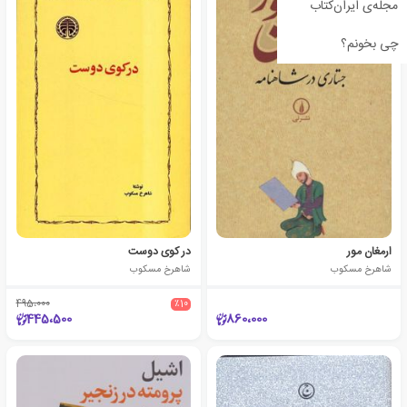
مجله‌ی ایران‌کتاب
چی بخونم؟
ارمغان مور
در کوی دوست
شاهرخ مسکوب
شاهرخ مسکوب
495،000
٪10
445،500
860،000