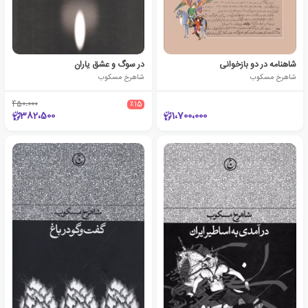
شاهنامه در دو بازخوانی
در سوگ و عشق یاران
شاهرخ مسکوب
شاهرخ مسکوب
450،000
٪15
382،500
1،700،000