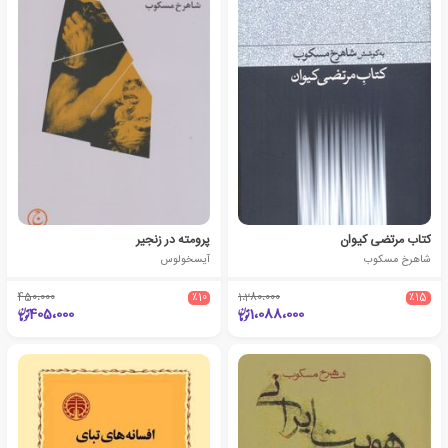
کتاب مرتضی کیوان
پرومته در زنجیر
شاهرخ مسکوب
آیسخولوس
450،000
٪10
1،280،000
٪15
405،000
1،088،000