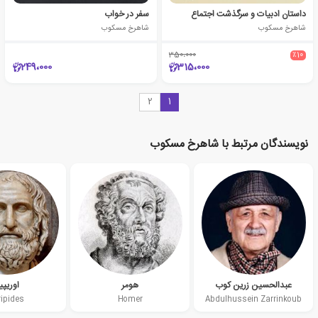
داستان ادبیات و سرگذشت اجتماع
سفر در خواب
شاهرخ مسکوب
شاهرخ مسکوب
350،000
٪10
249،000
315،000
2
1
نویسندگان مرتبط با شاهرخ مسکوب
عبدالحسین زرین کوب
هومر
اوریپی
ripides
Homer
Abdulhussein Zarrinkoub