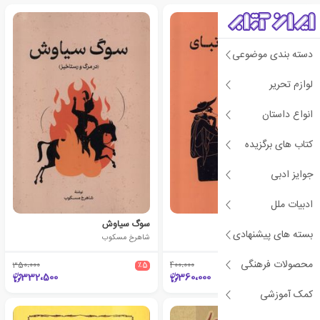
دسته بندی موضوعی
لوازم تحریر
انواع داستان
کتاب های برگزیده
جوایز ادبی
ادبیات ملل
افسانه های تبای
سوگ سیاوش
بسته های پیشنهادی
سوفوکلس
شاهرخ مسکوب
محصولات فرهنگی
350،000
٪5
400،000
٪10
332،500
360،000
کمک آموزشی