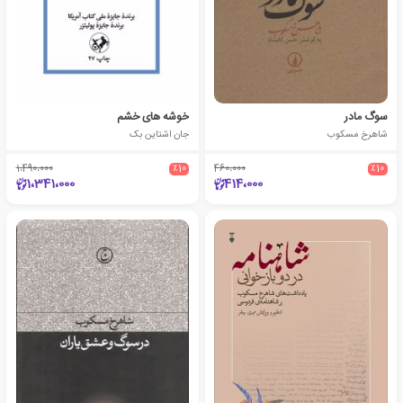
سوگ مادر
خوشه های خشم
شاهرخ مسکوب
جان اشتاین بک
1،490،000
٪10
460،000
٪10
1،341،000
414،000