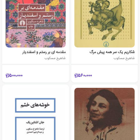
شکاریم یک سر همه پیش مرگ
مقدمه ای بر رستم و اسفندیار
شاهرخ مسکوب
شاهرخ مسکوب
500،000
560،000