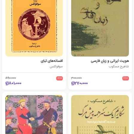
هویت ایرانی و زبان فارسی
افسانه‌های تبای
شاهرخ مسکوب
سوفوکلس
890،000
٪10
300،000
٪10
801،000
270،000