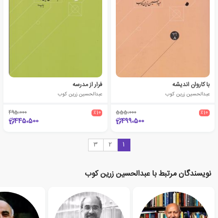
با کاروان اندیشه
فرار از مدرسه
عبدالحسین زرین کوب
عبدالحسین زرین کوب
495،000
٪10
555،000
٪10
445،500
499،500
3
2
1
نویسندگان مرتبط با عبدالحسین زرین کوب