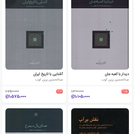
دیدار با کعبه جان
آشنایی با تاریخ ایران
عبدالحسین زرین کوب
عبدالحسین زرین کوب
1،750،000
٪10
1،300،000
٪15
1،575،000
1،105،000