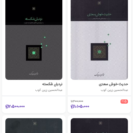
حدیث خوش سعدی
نردبان شکسته
عبدالحسین زرین کوب
عبدالحسین زرین کوب
1،300،000
٪15
2،500،000
1،105،000