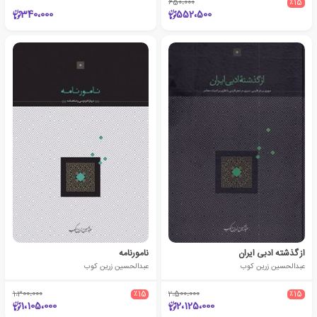
650،000
٪15
340،000
552،500
از گذشته ادبی ایران
نامورنامه
عبدالحسین زرین کوب
عبدالحسین زرین کوب
1،300،000
٪15
2،500،000
٪15
1،105،000
2،125،000