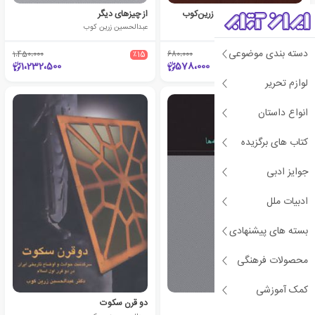
قصه‌های دکتر عبدالحسین زرین‌کوب
از چیزهای دیگر
عبدالحسین زرین کوب
عبدالحسین زرین کوب
دسته بندی موضوعی
1،450،000
٪15
680،000
٪15
1،232،500
578،000
لوازم تحریر
انواع داستان
کتاب های برگزیده
جوایز ادبی
ادبیات ملل
بسته های پیشنهادی
محصولات فرهنگی
کمک آموزشی
یادداشت ها و اندیشه ها
دو قرن سکوت