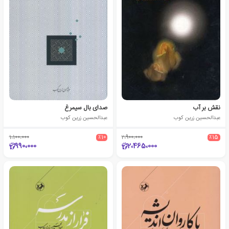
نقش بر آب
صدای بال سیمرغ
عبدالحسین زرین کوب
عبدالحسین زرین کوب
1،100،000
٪10
2،900،000
٪15
990،000
2،465،000