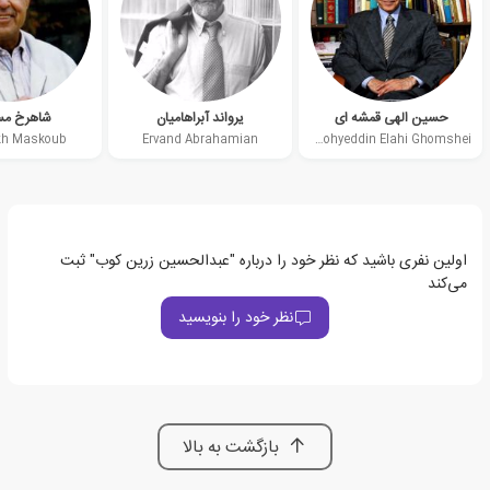
حسین الهی قمشه ای
یرواند آبراهامیان
شاهرخ م
kh Maskoub
Ervand Abrahamian
Hossein Mohyeddin Elahi Ghomshei
اولین نفری باشید که نظر خود را درباره "عبدالحسین زرین کوب" ثبت
می‌کند
نظر خود را بنویسید
بازگشت به بالا