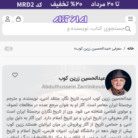
دسته‌بندی
ورود 
سبد خرید
جستجوی کتاب، نویسنده و...
خانه
/
معرفی «عبدالحسین زرین کوب»
عبدالحسین زرین کوب
Abdulhussein Zarrinkoub
عبدالحسین زرین کوب ادیب، تاریخ نگار، منتقد ادبی، نویسنده، و مترجم
برجستهٔ ایران معاصر است. آثار او به عنوان مرجع عمده در مطالعات تصوف
و مولوی شناسی شناخته می شود. وی از تاریخ نگاران برجستهٔ ایران است
و آثار معروفی در تاریخ ایران و نیز تاریخ اسلام دارد. این آثار به دلیل بیان
ادبی و حماسی تاریخ از آثار پرفروش در میان ایرانیان هستند.زرین کوب
بیش از چهار دهه در دانشگاه تهران، ادبیات فارسی، تاریخ اسلام و تاریخ
ایران تدریس کرد و پس از انقلاب، با مرکز دائرةالمعارف بزرگ اسلامی