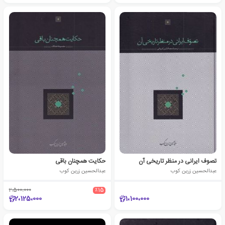
تصوف ایرانی در منظر تاریخی آن
حکایت همچنان باقی
عبدالحسین زرین کوب
عبدالحسین زرین کوب
2،500،000
٪15
2،125،000
1،100،000