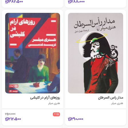
382،500
288،000
مدار راس السرطان
روزهای آرام در کلیشی
هنری میلر
هنری میلر
250،000
٪15
212،500
290،000