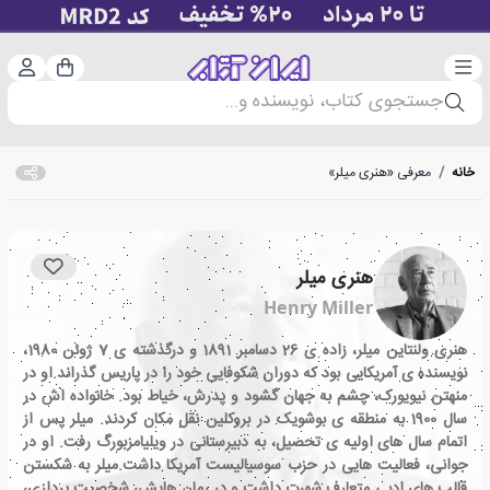
دسته‌بندی
ورود 
سبد خرید
جستجوی کتاب، نویسنده و...
خانه
/
معرفی «هنری میلر»
هنری میلر
Henry Miller
هنری ولنتاین میلر، زاده ی 26 دسامبر 1891 و درگذشته ی 7 ژوئن 1980،
نویسنده ی آمریکایی بود که دوران شکوفایی خود را در پاریس گذراند.او در
منهتن نیویورک، چشم به جهان گشود و پدرش، خیاط بود. خانواده اش در
سال 1900 به منطقه ی بوشویک در بروکلین نقل مکان کردند. میلر پس از
اتمام سال های اولیه ی تحصیل، به دبیرستانی در ویلیامزبورگ رفت. او در
جوانی، فعالیت هایی در حزب سوسیالیست آمریکا داشت.میلر به شکستن
قالب های ادبی متعارف شهرت داشت و در رمان هایش، شخصیت پردازی،