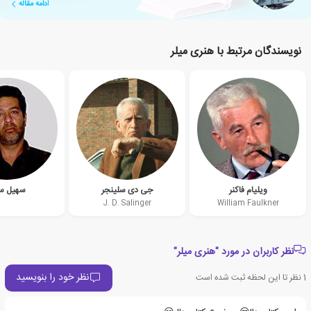
ادامه مقاله
نویسندگان مرتبط با هنری میلر
ویلیام فاکنر
جی دی سلینجر
سهیل س
J. D. Salinger
William Faulkner
نظر کاربران در مورد "هنری میلر"
نظر خود را بنویسید
1
نظر تا این لحظه ثبت شده است