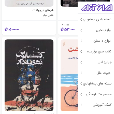
خواندن در توالت
شیطان در بهشت
هنری میلر
هنری میلر
دسته بندی موضوعی
180،000
٪15
250،000
153،000
لوازم تحریر
انواع داستان
کتاب های برگزیده
جوایز ادبی
ادبیات ملل
بسته های پیشنهادی
محصولات فرهنگی
کمک آموزشی