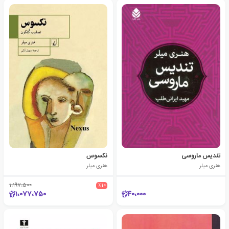
تندیس ماروسی
نکسوس
هنری میلر
هنری میلر
1،197،500
٪10
1،077،750
40،000