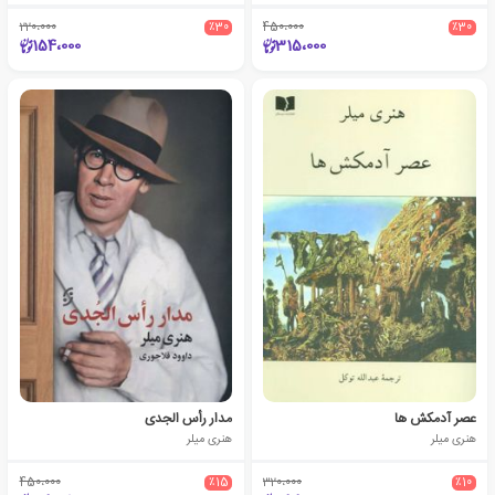
220،000
٪30
450،000
٪30
154،000
315،000
عصر آدمکش ها
مدار رأس الجدی
هنری میلر
هنری میلر
450،000
٪15
320،000
٪10