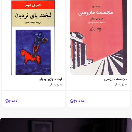
مجسمه ماروسی
لبخند پای نردبان
هنری میلر
هنری میلر
2،000
40،000