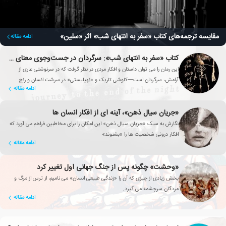
مقایسه ترجمه‌های کتاب «سفر به انتهای شب» اثر «سلین»
ادامه مقاله
کتاب «سفر به انتهای شب»: سرگردان در جست‌وجوی معنای زندگی
این رمان را می توان داستان و افکار مردی در نظر گرفت که در سرنوشتی عاری از
آرامش، سرگردان است—کاوشی تاریک و «نِهیلیستی» در سرشت انسان و رنج
ادامه مقاله
زندگی روزمره.
«جریان سیال ذهن»، آینه ای از افکار انسان ها
نگارش به سبک «جریان سیال ذهن» این امکان را برای مخاطبین فراهم می آورد که
افکار درونی شخصیت ها را «بشنوند»
ادامه مقاله
«وحشت» چگونه پس از جنگ جهانی اول تغییر کرد
بخش زیادی از چیزی که آن را «زندگی طبیعی انسان» می نامیم، از ترس از مرگ و
مردگان سرچشمه می گیرد.
ادامه مقاله