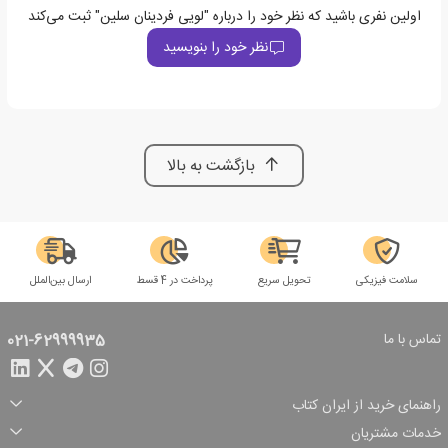
اولین نفری باشید که نظر خود را درباره "لویی فردینان سلین" ثبت می‌کند
نظر خود را بنویسید
بازگشت به بالا
سلامت فیزیکی
تحویل سریع
پرداخت در 4 قسط
ارسال بین‌الملل
تماس با ما
021-62999935
راهنمای خرید از ایران کتاب
ثبت سفارش
شیوه پرداخت
خدمات مشتریان
تخفیف‌های خرید
شرایط ارسال سفارش