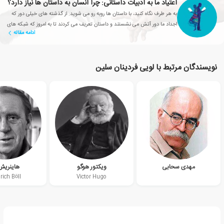
اعتیاد ما به ادبیات داستانی: چرا انسان به داستان ها نیاز دارد؟
به هر طرف نگاه کنید، با داستان ها روبه رو می شوید. از گذشته های خیلی دور که
اجداد ما دور آتش می نشستند و داستان تعریف می کردند تا به امروز که شبکه های
ادامه مقاله
تلویزیونی، سریال های محبوبی تولید می کنند
نویسندگان مرتبط با لویی فردینان سلین
مهدی سحابی
ویکتور هوگو
هاینریش
rich Böll
Victor Hugo