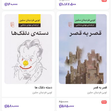
1،250،000
٪5
160،000
1،187،500
قصر به قصر
دسته دلقک ها
لویی فردینان سلین
لویی فردینان سلین
650،000
٪10
580،000
585،000