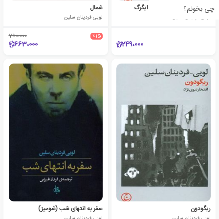
گفت و گوهایی با پروفسور ایگرگ
شمال
چی بخونم؟
لویی فردینان سلین
لویی فردینان سلین
780،000
٪15
663،000
249،000
ریگودون
سفر به انتهای شب (شومیز)
لویی فردینان سلین
لویی فردینان سلین