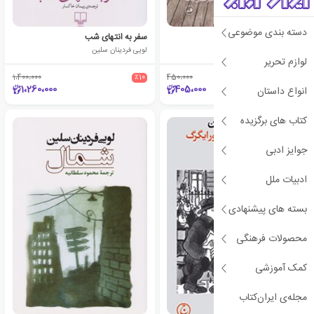
دسته بندی موضوعی
کلیسا
سفر به انتهای شب
لویی فردینان سلین
لویی فردینان سلین
لوازم تحریر
1،400،000
٪10
450،000
٪10
1،260،000
405،000
انواع داستان
کتاب های برگزیده
جوایز ادبی
ادبیات ملل
بسته های پیشنهادی
محصولات فرهنگی
کمک آموزشی
مجله‌ی ایران‌کتاب