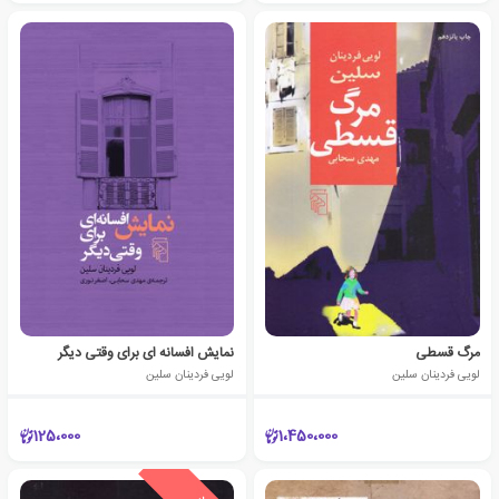
مرگ قسطی
نمایش افسانه ای برای وقتی دیگر
لویی فردینان سلین
لویی فردینان سلین
125،000
1،450،000