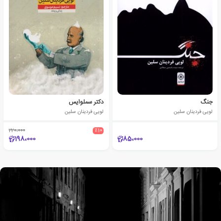
جنگ
دکتر سملوایس
لویی فردینان سلین
لویی فردینان سلین
220،000
٪10
198،000
85،000