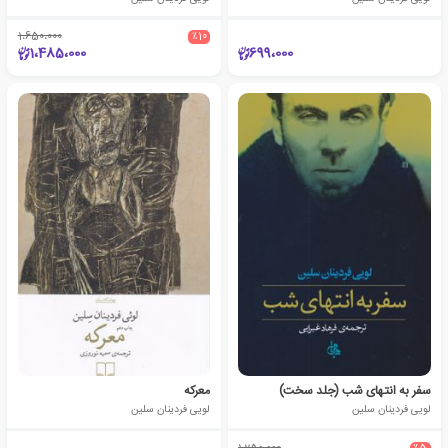
1،650،000
٪10
1،485،000
699،000
سفر به انتهای شب (جلد سخت)
معرکه
لویی فردینان سلین
لویی فردینان سلین