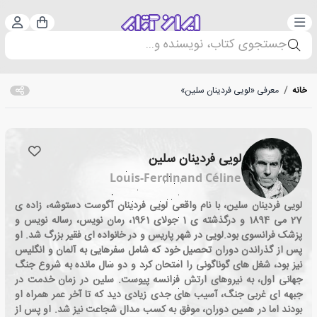
دسته‌بندی
ورود 
سبد خرید
جستجوی کتاب، نویسنده و...
خانه
/
معرفی «لویی فردینان سلین»
لویی فردینان سلین
Louis-Ferdinand Céline
لویی فردینان سلین، با نام واقعی لویی فردینان آگوست دستوشه، زاده ی
27 می 1894 و درگذشته ی 1 جولای 1961، رمان نویس، رساله نویس و
پزشک فرانسوی بود.لویی در شهر پاریس و در خانواده ای فقیر بزرگ شد. او
پس از گذراندن دوران تحصیل خود که شامل سفرهایی به آلمان و انگلیس
نیز بود، شغل های گوناگونی را امتحان کرد و دو سال مانده به شروع جنگ
جهانی اول، به نیروهای ارتش فرانسه پیوست. سلین در زمان خدمت در
جبهه ای غربی جنگ، آسیب های جدی زیادی دید که تا آخر عمر همراه او
بودند اما در همین دوران، موفق به کسب مدال شجاعت نیز شد. او پس از