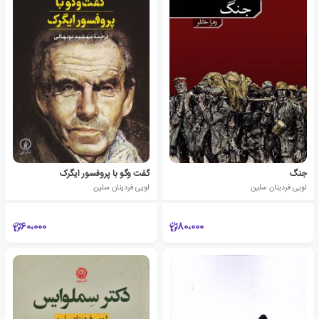
جنگ
گفت وگو با پروفسور ایگرک
لویی فردینان سلین
لویی فردینان سلین
60،000
80،000