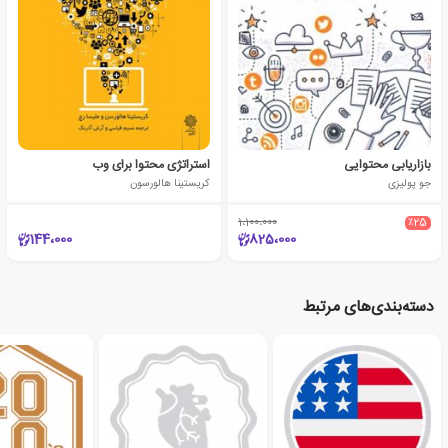
بازاریابی محتوایی
استراتژی محتوا برای وب
جو پولیزی
کریستینا هالورسون
1،100،000
٪25
144،000
825،000
دسته‌بندی‌های مرتبط