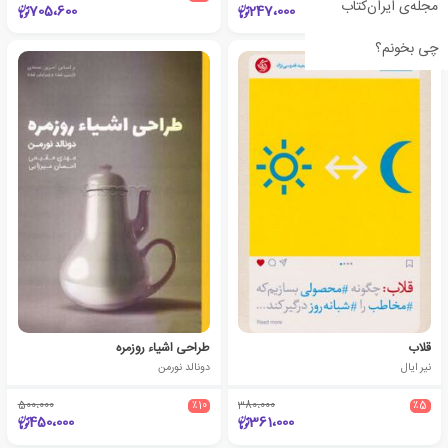
مجله‌ی ایران‌کتاب
705،600
247،000
چی بخونم؟
قلاب
طراحی اشیاء روزمره
نیر ایال
دونالد نورمن
500،000
٪10
380،000
٪5
450،000
361،000