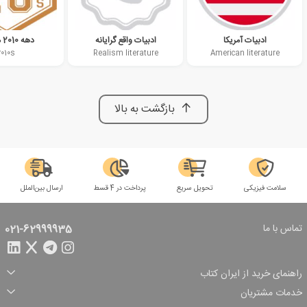
ادبیات آمریکا
ادبیات واقع گرایانه
دهه 2010 میلادی
2010s
Realism literature
American literature
بازگشت به بالا
سلامت فیزیکی
تحویل سریع
پرداخت در 4 قسط
ارسال بین‌الملل
تماس با ما
021-62999935
راهنمای خرید از ایران کتاب
ثبت سفارش
شیوه پرداخت
خدمات مشتریان
تخفیف‌های خرید
شرایط ارسال سفارش