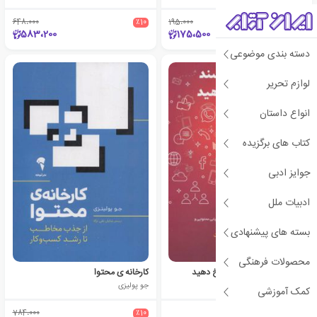
648،000
٪10
195،000
٪10
583،200
175،500
دسته بندی موضوعی
لوازم تحریر
انواع داستان
کتاب های برگزیده
جوایز ادبی
ادبیات ملل
بسته های پیشنهادی
محصولات فرهنگی
آن ها می پرسند، شما پاسخ دهید
کارخانه ی محتوا
مارکوس شریدن
جو پولیزی
کمک آموزشی
784،000
٪10