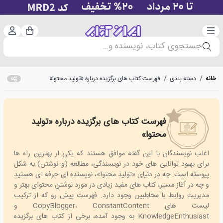
دسته‌بندی
ورود 
سبد خرید
جستجوی کتاب، نویسنده و...
خانه
/
دسته بندی
/
فهرست کتاب های برگزیده درباره «تولید محتوا»
فهرست کتاب های برگزیده درباره «تولید
Best Books about Content Writing
محتوا»
اغلب نویسندگان با این گفته موافق هستند که یکی از بهترین راه ها
برای بهبود توانایی های خود در نویسندگی، مطالعه (و نوشتن) به شکل
پیوسته است. چه در دنیای «تولید محتوا»، نویسنده ای حرفه ای هستید
و چه در آغاز مسیر، کتاب های مفید زیادی در مورد نوشتن محتوای بهتر و
مدیریت روابط با مخاطبین وجود دارد. فهرست پیش رو که از ترکیب
لیست های CopyBlogger، ConstantContent و
KnowledgeEnthusiast به وجود آمده، برخی از کتاب های برگزیده