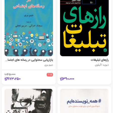
رازهای تبلیغات
بازاریابی محتوایی در رسانه های اجتماعی
دیوید اگیلوی
جیم بری
1،145،000
٪15
973،250
390،000