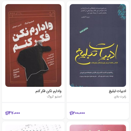
ادبیات تبلیغ
وادارم نکن فکر کنم
رابرت بلای
استیو کروگ
47،000
200،000