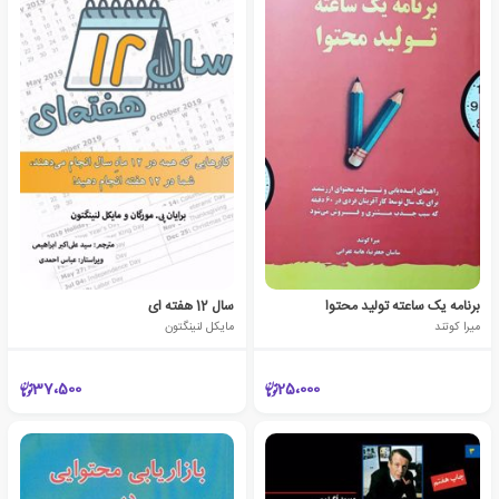
برنامه یک ساعته تولید محتوا
سال 12 هفته ای
میرا کوتند
مایکل لنینگتون
37،500
25،000