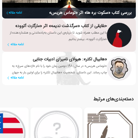
بررسی کتاب «سکوت بره ها» اثر «توماس هریس»
ادامه مقاله
حقایقی از کتاب «سرگذشت ندیمه» اثر «مارگارت آتوود»
با این مطلب همراه شوید تا درباره‌ی این داستان به‌یادماندنی و هشداردهنده از
«مارگارت آتوود»، بیشتر بدانیم.
ادامه مقاله
«هانیبال لکتر»: هیولای نامیرای ادبیات جنایی
«توماس هریس» در سال 1981 دومین رمان خود را با نام «اژدهای سرخ» به
چاپ رساند. این داستان، شخصیت «هانیبال لکتر» را برای اولین بار به جهان
ادامه مقاله
معرفی کرد.
دسته‌بندی‌های مرتبط