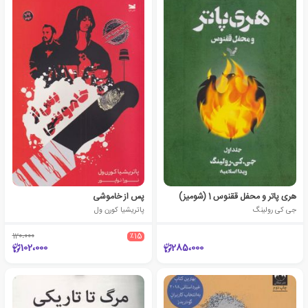
هری پاتر و محفل ققنوس 1 (شومیز)
پس از خاموشی
جی کی رولینگ
پاتریشیا کورن ول
120،000
٪15
102،000
285،000