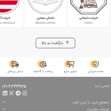
ادبیات داستانی
داستان معمایی
ادبیات آم
n literature
Mystery stories
Fiction
بازگشت به بالا
سلامت فیزیکی
تحویل سریع
پرداخت در 4 قسط
ارسال بین‌الملل
تماس با ما
021-62999935
راهنمای خرید از ایران کتاب
ثبت سفارش
شیوه پرداخت
خدمات مشتریان
تخفیف‌های خرید
شرایط ارسال سفارش