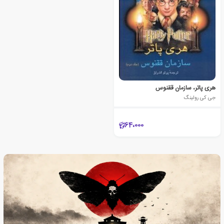
هری پاتر، سازمان ققنوس
جی کی رولینگ
64،000