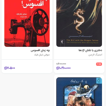
دختری با نشان اژدها
چه زمان افسوس
استیگ لارسن
سوفی لیتل فیلد
1،400،000
٪15
7،500
1،190،000