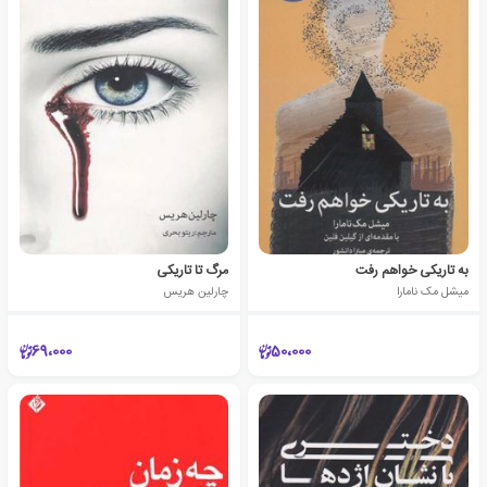
به تاریکی خواهم رفت
مرگ تا تاریکی
میشل مک نامارا
چارلین هریس
69،000
50،000