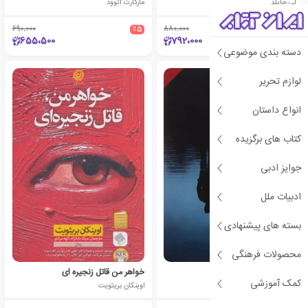
لی چایلد
مارگارت آتوود
690،000
٪5
880،000
٪10
655،500
792،000
دسته بندی موضوعی
لوازم تحریر
انواع داستان
کتاب های برگزیده
جوایز ادبی
ادبیات ملل
بسته های پیشنهادی
محصولات فرهنگی
رودخانه میستیک
خواهر من قاتل زنجیره ای
کمک آموزشی
دنیس لیهان
اوینکان بریثویت