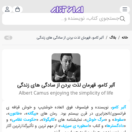
دسته‌بندی
ورود 
سبد خرید
جستجوی کتاب، نویسنده و...
خانه
/
بلاگ
/
آلبر کامو، قهرمان لذت بردن از سادگی های زندگی
آلبر کامو، قهرمان لذت بردن از سادگی های زندگی
Albert Camus enjoying the simplicity of life
در این مقاله سعی شده است با فلسفه و جهان بینی این نویسنده ی بزرگ و مبتکر
آلبر کامو
، نویسنده و فیلسوف فوق العاده خوشتیپ و خوش قیافه ی
فرانسوی/الجزایری در قرن بیستم بود. رمان های «
بیگانه
»، «
طاعون
»،
«
سقوط
» و «
مرگ خوش
»، نمایشنامه های «
کالیگولا
»، «
حکومت نظامی
» و
«
دادگسترها
» و کتاب «
اسطوره ی سیزیف
» از مهم ترین و تأثیرگذارترین آثار