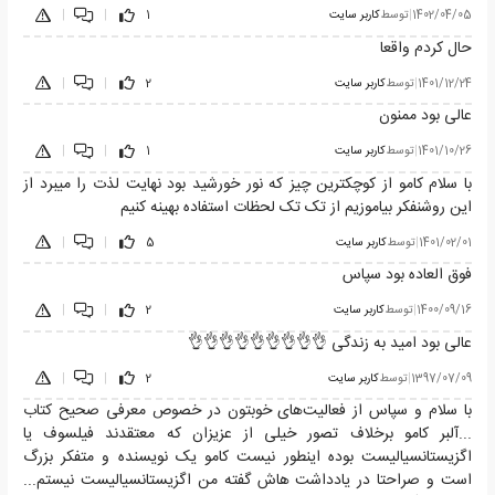
1402/04/05
|
توسط
کاربر سایت
1
|
|
حال کردم واقعا
1401/12/24
|
توسط
کاربر سایت
2
|
|
عالی بود ممنون
1401/10/26
|
توسط
کاربر سایت
1
|
|
با سلام کامو از کوچکترین چیز که نور خورشید بود نهایت لذت را میبرد از
این روشنفکر بیاموزیم از تک تک لحظات استفاده بهینه کنیم
1401/02/01
|
توسط
کاربر سایت
5
|
|
فوق العاده بود سپاس
1400/09/16
|
توسط
کاربر سایت
2
|
|
عالی بود امید به زندگی 👌👌👌👌👌👌👌👌👌
1397/07/09
|
توسط
کاربر سایت
2
|
|
با سلام و سپاس از فعالیت‌های خوبتون در خصوص معرفی صحیح کتاب
...آلبر کامو برخلاف تصور خیلی از عزیزان که معتقدند فیلسوف یا
اگزیستانسیالیست بوده اینطور نیست کامو یک نویسنده و متفکر بزرگ
است و صراحتا در یادداشت هاش گفته من اگزیستانسیالیست نیستم...