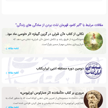
مقالات مرتبط با "آلبر کامو، قهرمان لذت بردن از سادگی های زندگی"
نکاتی از کتاب «آن شرلی در گرین گیبلز» اثر «لوسی ماد مونتگمری»
«مونتگمری» از طریق رشد و تکامل تخیل «آن شرلی» نشان می دهد که
خیال‌پردازی بخشی مهم از مسیر بلوغ است.
ادامه مقاله
دومین دوره مسابقه ادبی ایران‌کتاب
ادامه مقاله
مروری بر کتاب «تأملات» اثر «مارکوس اورلیوس»
کتاب «تأملات» مجموعه‌ای از تمرین های ذهنی کوتاه است که به منظور کمک به
«مارکوس اورلیوس» در درست اندیشیدن و عمل کردن طراحی شده است.
ادامه مقاله