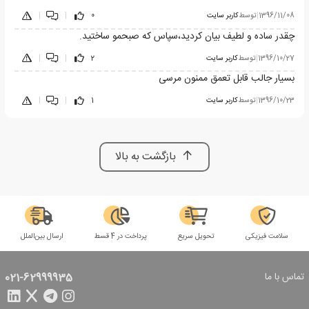
1396/11/08
|
توسط
کاربر سایت
0
|
|
چقدر ساده و لطیف بیان کردید،سپاس که صبحمو ساختید.
1396/10/27
|
توسط
کاربر سایت
2
|
|
بسیار جالب قابل تعمق ممنون مرسی
1396/10/23
|
توسط
کاربر سایت
1
|
|
بازگشت به بالا
سلامت فیزیکی
تحویل سریع
پرداخت در 4 قسط
ارسال بین‌الملل
تماس با ما
021-62999935