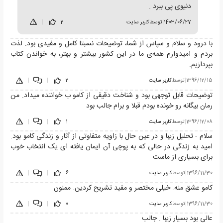
دنیوی پی ببرد .
1403/06/27
|
توسط
کاربر سایت
2
|
با درود و سلام و سپاس از شما، توضیحات نسبتا کامل و مفیدی بود. لذت
بردم و امیدوارم همه‌ی ما در این کشور بیشتر و بهتر، به خواندن کتاب
بپردازیم.
1396/12/15
|
توسط
کاربر سایت
2
|
|
توضیحات قابل توجهی بود و شناخت دقیقی از کامو ب خواننده میداد. من
رمان بیگانه رو خونده بودم قبلا و برام جالب بود
1396/12/08
|
توسط
کاربر سایت
1
|
|
سلام - تحلیل زیبا و در عین حال با زاویه متفاوتی از آثار و زندگی کامو بود.
امید به زندگی در حالی که به پوچی آن ایمان یافته ای یک انتخاب خوب
برای بسیاری از ماست
1396/11/30
|
توسط
کاربر سایت
6
|
|
کامو عشق منه. خیلی مختصر و مفید تشریح کردین. ممنون
1396/11/30
|
توسط
کاربر سایت
0
|
|
عالی بود بسیار زیبا . جالب