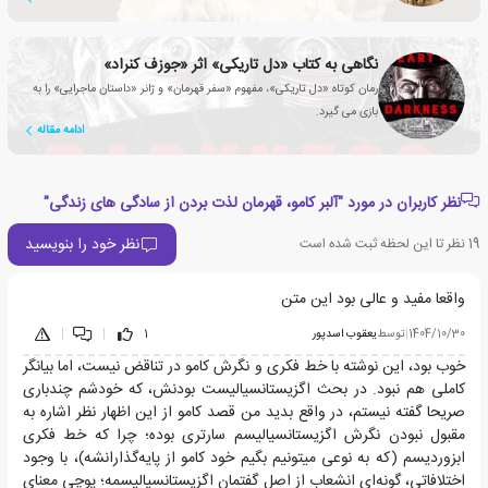
نگاهی به کتاب «دل تاریکی» اثر «جوزف کنراد»
رمان کوتاه «دل تاریکی»، مفهوم «سفر قهرمان» و ژانر «داستان ماجرایی» را به
بازی می گیرد.
ادامه مقاله
نظر کاربران در مورد "آلبر کامو، قهرمان لذت بردن از سادگی های زندگی"
نظر خود را بنویسید
19
نظر تا این لحظه ثبت شده است
واقعا مفید و عالی بود این متن
1404/10/30
|
توسط
یعقوب اسدپور
1
|
|
خوب بود، این نوشته با خط فکری و نگرش کامو در تناقض نیست، اما بیانگر
کاملی هم نبود. در بحث اگزیستانسیالیست بودنش، که خودشم چندباری
صریحا گفته نیستم، در واقع بدید من قصد کامو از این اظهار نظر اشاره به
مقبول نبودن نگرش اگزیستانسیالیسم سارتری بوده؛ چرا که خط فکری
ابزوردیسم (که به نوعی میتونیم بگیم خود کامو از پایه‌گذارانشه)، با وجود
اختلافاتی، گونه‌ای انشعاب از اصل گفتمان اگزیستانسیالیسمه؛ پوچی معنای