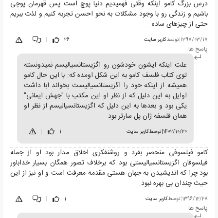
درس بزرگ کامو اینکه وقتی فهمیدیم دنیا پوچ است پس قهرمان پوچی
باشیم و زندگی رو با وجود مشکلات به نحو احسن تجربه کنیم و لذت ببریم
حتی از چیزهای ساده...
1397/03/17
|
توسط
کاربر سایت
26
|
|
پاسخ ها
علت اینکه ایشون خودشون رو اگزیستانسیالیسم نمیدونسته
توی کتاب فلسف کامو به این شکل اومده که: با این حال کامو
همیشه از اینکه خود را اگزیستانسیالیست بخواند ابا داشت
اوایل به این دلیل که از نظر او این مکتب با "جهش ایمانی"
یکی بود و بعد‌ها به این دلیل که اگزیستانسیالیسم از نظر او
همان فلسفه ژان پل سارتر بود.
1402/10/20
|
توسط
کاربر سایت
1
|
کامو فیلسوفی منحصر بفرد و روشنفکری اخلاق مدار بود او از جمله
فیلسوفان اگزیستانسیالیستی بود که برخلاف تصور همگان بسیار خداباور
بود چرا که اندیشیدن به جهان هستی مقدمه معرفت است و او نیز از این
حیث چندان بی بهره نبود.
1396/12/28
|
توسط
کاربر سایت
1
|
|
پاسخ ها