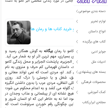
علاوه بر آن، اطلاعات جالبی در مورد زندگی شخصی آلبر کامو به دست
آوریم.
***
دسته بندی موضوعی
لوازم تحریر
معرفی ، بررسی و خرید کتاب ها و رمان ها
انواع داستان
ی آلبر کامو
کتاب های برگزیده
نام و آوازه ی آلبر کامو با رمان
بیگانه
به گوش همگان رسید و
جوایز ادبی
همچنان به عقیده ی بسیاری، مهم ترین اثر او به شمار می آید.
این رمان که در شهر الجزیره، پایتخت الجزایر و محل زندگی کامو
ادبیات ملل
در کودکی، می گذرد، داستانِ قهرمانی کم حرف و منزوی به نام
بسته های پیشنهادی
مورسو را روایت می کند. او، مردی است که نمی تواند معانی و
مفاهیمی چون عشق، شغل و یا دوستی را درک کند. روزی
محصولات فرهنگی
مورسو، تقریباً به شکلی اتفاقی، مردی عرب را بدون داشتن انگیزه
ای مشخص با شلیک گلوله می کشد و به اعدام محکوم می شود؛
کمک آموزشی
پس از این اتفاق، هیچ نشانه ای از پیشمانی و عذاب وجدان در
مورسو دیده نمی شود اما نه به خاطر این که او انسان شرور و
مجله‌ی ایران‌کتاب
خبیثی است بلکه این چگونگی رقم خوردن سرنوشت است که