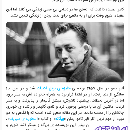
این نویسنده ی جریان ساز به حساب می آیند.
کامو، عقیده داشت که انسان ها در دنیایی بی معنی زندگی می کنند اما این
عقیده، هیچ وقت برای او به مانعی برای لذت بردن از زندگی تبدیل نشد.
آلبر کامو در سال 1957 برنده ی
جایزه ی نوبل ادبیات
شد و در سن 46
سالگی از دنیا رفت. او در ابتدا قرار بود به همراه خانواده اش به سفر برود
اما در آخرین لحظات، پیشنهاد ناشرش، میشل گالیمار، را پذیرفت و به سفر
نرفت. ماشین آن ها با درختی برخورد کرد و کامو، گالیمار و راننده ی خودرو،
جانشان را از دست دادند. در این مقاله سعی شده است که با نگاهی به دو
مورد از مهم ترین آثار آلبر کامو، رمان «
بیگانه
» و کتاب «
اسطوره ی سیزیف
»،
بیشتر با فلسفه و جهان بینی این نویسنده ی بزرگ و مبتکر آشنا شویم و