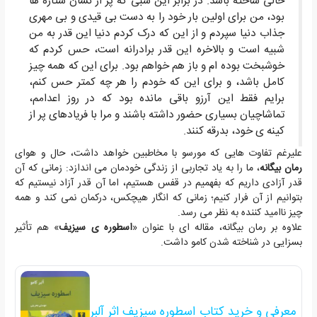
خالی ساخته باشد. در برابر این شبی که پر از نشان ستاره ها
بود، من برای اولین بار خود را به دست بی قیدی و بی مهری
جذاب دنیا سپردم و از این که درک کردم دنیا این قدر به من
شبیه است و بالاخره این قدر برادرانه است، حس کردم که
خوشبخت بوده ام و باز هم خواهم بود. برای این که همه چیز
کامل باشد، و برای این که خودم را هر چه کمتر حس کنم،
برایم فقط این آرزو باقی مانده بود که در روز اعدامم،
تماشاچیان بسیاری حضور داشته باشند و مرا با فریادهای پر از
کینه ی خود، بدرقه کنند.
علیرغم تفاوت هایی که مورسو با مخاطبین خواهد داشت، حال و هوای
رمان بیگانه
، ما را به یاد تجاربی از زندگی خودمان می اندازد: زمانی که آن
قدر آزادی داریم که بفهمیم در قفس هستیم، اما آن قدر آزاد نیستیم که
بتوانیم از آن فرار کنیم؛ زمانی که انگار هیچکس، درکمان نمی کند و همه
چیز ناامید کننده به نظر می رسد.
علاوه بر رمان بیگانه، مقاله ای با عنوان «
اسطوره ی سیزیف
» هم تأثیر
بسزایی در شناخته شدن کامو داشت.
معرفی و خرید کتاب اسطوره سیزیف اثر آلبر