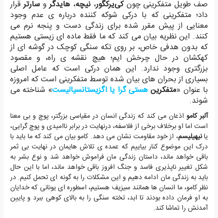
صف طویل متفکرینی چون
کی‌یرکگور
،
نیچه
،
هایدگر
و
سارتر
قرار
داد؛ متفکرینی که با درکی شوکه کننده درباره ی عدم وجود
معنایی از پیش مقرر شده برای زندگی دست و پنجه نرم می
کنند. این نظریه بیان می کند که ما فقط ماده ای زیستی هستیم
که بدون هدفی خاص، بر روی تکه سنگی کوچک در گوشه ای از
کهکشان در حال چرخش ایم؛ هیچ نقشه ی راه، و مقصود
بزرگتری وجود ندارد. این همان درکی است که عامل اصلی
بسیاری از بحران های بیان شده توسط متفکرینی است که امروزه
با عنوان «
متفکرین
هستی گرا یا اگزیستانسیالیست
» شناخته می
شوند.
آلبر کامو
اذعان می کند که زندگی انسان در مقیاسی بزرگتر، پوچ و بی معنا
است اما او برخلاف برخی از فلاسفه، درنهایت در برابر ناامیدی و پوچ گرایی،
یا
نیهیلیسم
، از خود مقاومت نشان می دهد. کامو بیان می کند که ما باید با
درک این موضوع کنار بیاییم که عمده ی تلاش هایمان در نهایت بی ثمر
باقی خواهد ماند، داستان زندگی مان فراموش خواهد شد و نوع بشر به
شکل تغییر ناپذیری فاسد و جنگ افروز باقی خواهد ماند، اما با این حال
باید به زندگی مان ادامه دهیم و این مشکلات را به گونه ای تحمل کنیم. در
نظر کامو، ما انسان ها همانند سیزیف هستیم، اسطوره ای یونانی که خدایان
به او فرمان داده بودند تا ابد، تخته سنگی را به بالای کوهی ببرد و پایین
آمدنش را تماشا کند.