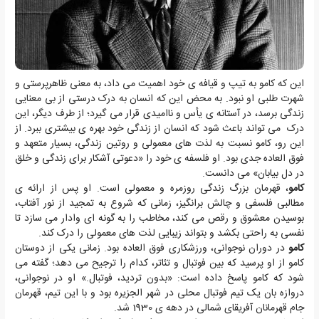
این که کامو به تیپ و قیافه ی خود اهمیت می داد، به معنی ظاهرپرستی و
شهرت طلبی او نبود. به محض این که انسان به درک درستی از بی معنایی
زندگی برسد، در آستانه ی یأس و ناامیدی قرار می گیرد؛ از طرف دیگر، این
درک می تواند باعث شود که انسان از زندگی خود بهره ی بیشتری ببرد. از
این رو، کامو نسبت به لذت های معمولی و روتین زندگی، بسیار متعهد و
فوق العاده جدی بود. او فلسفه ی خود را «دعوتی آشکار برای زندگی و خلق
در دل بیابان» می دانست.
کامو
، قهرمان بزرگ زندگی روزمره و معمولی است. او پس از ارائه ی
مطالبی فلسفی و چالش برانگیز، زمانی که شروع به تمجید از نور آفتاب،
بوسیدن معشوق و رقص می کند، مخاطب را به گونه ای وادار می سازد تا
نفسی به راحتی بکشد و بتواند زیبایی لذت های معمولی را درک کند.
کامو
در دوران نوجوانی، ورزشکاری فوق العاده بود. زمانی یکی از دوستان
کامو از او پرسید که بین فوتبال و تئاتر، کدام را ترجیح می دهد؛ گفته می
شود که کامو پاسخ داده است: «بدون تردید، فوتبال.» او در نوجوانی،
دروازه بان یک تیم فوتبال محلی در شهر الجزیره بود و با این تیم، قهرمان
جام قهرمانان آفریقای شمالی در دهه ی 1930 شد.