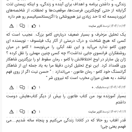
زندگی، و داشتن برنامه و اهداف برای آینده و زندگی، و اینکه زیستن لذت
گرایانه از حتی کوچکترین فرصت‌ها، موقعیت‌ها و لحظات، از شاخصه‌های
ابزوردیسمه که تا حد زیادی نیز هم‌پوشانی با اگزیستانسیالیسم رو هم داره
1404/10/24
|
توسط
کاربر سایت
1
|
|
یک تحلیل مزخرف و بسیار ضعیف درباره‌ی کامو بزرگ. عجیب است که
کسی که هیچ شناخت و درک درستی از آثار یک فیلسوف - نویسنده ای
چون کامو ندارد می‌آید و این نقد آبکی را می‌نویسد ! کامو در میان
روشنفکران فرانسوی جایی نداشت؟! چه کسی چنین مهملی را نقل کرده ؟
ژان پل سارتر در اوج اختلافاتش با کامو ، رمان سقوط او را بزرگترین شاهکار
وی قلمداد کرد. این نوع تحلیل کردن دقیقا مرا به یاد جمله ای از شاهکار
گرانسنگ خود کامو - رمان طاعون - می‌اندازد : " حسن نیت اگر از روی فهم
نباشد ، به همان میزان مخرب است که نیروی شر "
1404/04/24
|
توسط
بابک . ه
1
|
|
بسیار آموزنده بود من کتاب طاعون را بیش از دیگر کتاب‌هایش دوست
داشتم
1403/06/19
|
توسط
کاربر سایت
1
|
|
قدر افتاب رو حالا که در کانادا زندگی می‌کنیم و پنجاه ساله شدیم....می
فهمم یعنی چی!