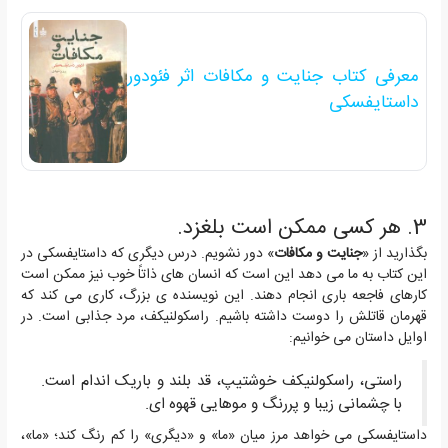
معرفی کتاب جنایت و مکافات اثر فئودور
داستایفسکی
3.
هر کسی ممکن است بلغزد.
بگذارید از «
جنایت و مکافات
» دور نشویم. درس دیگری که داستایفسکی در
این کتاب به ما می دهد این است که انسان های ذاتاً خوب نیز ممکن است
کارهای فاجعه باری انجام دهند. این نویسنده ی بزرگ، کاری می کند که
قهرمان قاتلش را دوست داشته باشیم. راسکولنیکف، مرد جذابی است. در
اوایل داستان می خوانیم:
راستی، راسکولنیکف خوشتیپ، قد بلند و باریک اندام است.
با چشمانی زیبا و پررنگ و موهایی قهوه ای.
داستایفسکی می خواهد مرز میان «ما» و «دیگری» را کم رنگ کند؛ «ما»،