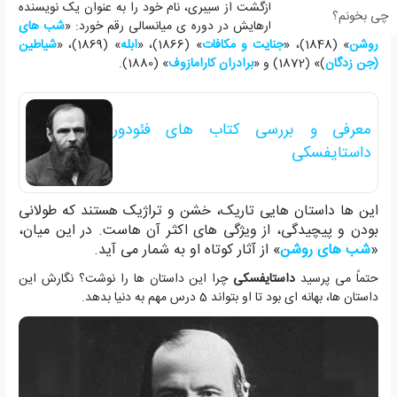
داستایفسکی
پس از بازگشت از سیبری، نام خود را به عنوان یک نویسنده
چی بخونم؟
مطرح کرد. خلق شاهکارهایش در دوره ی میانسالی رقم خورد: «
شب های
روشن
» (1848)، «
جنایت و مکافات
» (1866)، «
ابله
» (1869)، «
شیاطین
(جن زدگان
)» (1872) و «
برادران کارامازوف
» (1880).
معرفی و بررسی کتاب های فئودور
داستایفسکی
این ها داستان هایی تاریک، خشن و تراژیک هستند که طولانی
بودن و پیچیدگی، از ویژگی های اکثر آن هاست. در این میان،
«
شب های روشن
» از آثار کوتاه او به شمار می آید.
حتماً می پرسید
داستایفسکی
چرا این داستان ها را نوشت؟ نگارش این
داستان ها، بهانه ای بود تا او بتواند 5 درس مهم به دنیا بدهد.