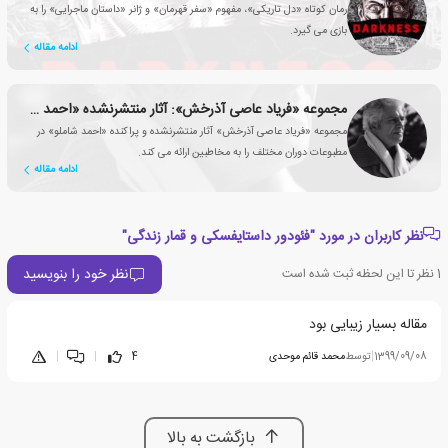
رمان کوتاه «دل تاریکی»، مفهوم «سفر قهرمان» و ژانر «داستان ماجرایی» را به
بازی می گیرد.
ادامه مقاله
مجموعه «فریاد عاصی آذرخش»: آثار منتشرنشده «احمد شاملو»
مجموعه «فریاد عاصی آذرخش» آثار منتشرنشده و پراکنده «احمد شاملو» در
مطبوعات دوران مختلف را به مخاطبین ارائه می کند.
ادامه مقاله
نظر کاربران در مورد "فئودور داستایفسکی و قمار زندگی"
نظر خود را بنویسید
1
نظر تا این لحظه ثبت شده است
مقاله بسیار زیبایی بود
1399/09/08
|
توسط
محمد قائم موحدی
4
|
|
بازگشت به بالا