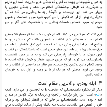
به عنوان شهروندانی پایبند به قانون که زندگی های مدیریت شده ای داریم
و «دیگری»، که کارهای وحشتناکی انجام می دهد و زندگی سایرین را
ویران می کند. این نویسنده ی تأثیرگذار به ما یادآوری می کند که آن
«دیگری» بیش از آن که فکرش را می کنیم، شبیه من و شماست و همین
موضوع، سبب احساس همذات پنداری ما با شخصیت های آثار او می
شود.
این نکته که هر کسی می تواند انسان خوبی باشد، اما کار بسیار ناشایستی
انجام دهد و همچنان لایق شفقت و دلسوزی باشد، کم و بیش برای ما
واضح است. اما زمانی پیش می آید که فرد، این نوع بخشش را باید در
حق خودش روا دارد. بله، این همان جایی است که داستایفسکی در گفت و
گوی درونی ما با خودمان پادرمیانی می کند و به ما در مورد شخصیت
راسکولنیکف می گوید. او که مردی جدی، متفکر و خوش قیافه است، با
وجود انجام دادن بدترین نوع جنایت، هم چنان در ما حسی از شفقت را به
وجود می آورد. محبتی که هر یک از ما در وهله ی اول باید به خودمان
داشته باشیم.
4.
ابله بودن، والاترین مقام است.
دیگر اثر باشکوه داستایفسکی که مخاطب را به تحسین وا می دارد، کتاب
«
ابله
» است. این رمان برگرفته از تجربه ی نزدیک به مرگ فئودور در میدان
اعدام بوده است.
داستایفسکی
در حالی که در انتظار تیرباران بود و مرگ
خود را قطعی می دانست، درست سه دقیقه پیش از مرگ، توانست برای