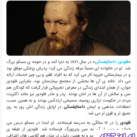
«
فئودور داستایفسکی
» در سال 1821 به دنیا آمد و در حومه ی مسکو بزرگ
شد. او در خانواده ای نسبتاً مرفه زندگی می کرد؛ پدرش پزشکی موفق بود
و در بیمارستانی خیریه کار می کرد که به افراد فقیر و بی چیز خدمات ارائه
می داد. خانه ی آن ها بخشی از مجتمع بیمارستان بود، بنابراین فئودور
جوان، از همان ابتدای زندگی در معرض تجربیاتی قرار گرفت که کودکان هم
سن و سالش از آن ها در امان بودند. پدر و مادر فئودور نیز مانند اکثریت
مردم در حکومت تزاری روسیه، مسیحی ارتدکس بودند و به همین سبب،
اعتقادات مذهبی و ایمان
داستایفسکی
در اوایل زندگی اش روز به روز
عمیق تر و قوی تر می شد.
فئودور
را در 12 سالگی به مدرسه فرستادند. او ابتدا در مسکو درس می
خواند و پس از آن به سن پترزبورگ فرستاده شد. فئودور از طبقه ی
اجتماعی متوسط می آمد و به همین دلیل، در میان هم کلاسی های اشرافی