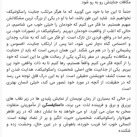
مکافات جنایتش رو به رو شود.
حتماً تا این جا با خود می گویید که ما هرگز مرتکب جنایت راسکولنیکف
نخواهیم شد. شاید این طور باشد، اما با او در یکی از بزرگ ترین مشکلاتش
سهیم هستیم: ما فکر می کنیم که خودمان را خیلی خوب می شناسیم، در
حالی که اغلب از واقعیت خودمان دوریم. راسکولنیکف در تصورات خود، بی
رحم اما در واقع، فردی دل نازک است. او فکر می کند که به عذاب وجدان
و احساس گناه دچار نمی شود، اما پس از ارتکاب جنایت، افسوس و
پشیمانی او را در هم می شکند. این همان درسی است که باید از «جنایت
و مکافات» بگیریم: در سفر زندگی، یکی از رسالت های ما این است که خود
را از آنچه فکر می کنیم واقعاً هستیم، رها کنیم تا به ذات واقعی خود پی
ببریم. یکی از جذابیت های اصلی شخصیت راسکولنیکف، هدایت شدن او
به سمت کشف خویشتن حقیقی است. او به این درک قابل توجه می رسد
که در حقیقت، از آنچه در مورد خود تصور می کند، خیلی انسان بهتری
است.
در حالی که بسیاری از رمان نویسان از نمایش پلیدی ها در زیر نقاب های
پرزرق و برق و فریبنده لذت می برند،
داستایفسکی
از مأموریتی متفاوت
سخن به میان می آورد. او می خواهد به ما نشان دهد که در زیر ظاهر
هیولاوار راسکولنیکف، شخصیتی حیرت انگیز و پر از تضاد نهفته است:
انسانی خوب اما فریب خورده، باهوش و در عین حال، وحشت زده و
شکننده.