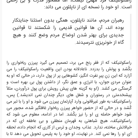
راسکولنیکف فرد مهمی نیست، اما مسحور قدرت و بی رحمی
است. او خود را نسخه ای از ناپلئون می داند:
رهبران مردم، مانند ناپلئون، همگی بدون استثنا جنایتکار
بوده اند، آن ها قوانین قدیمی را شکستند تا قوانین
جدیدی برای بهتر شدن اوضاع مردم وضع کنند و هیچ
گاه از خونریزی نترسیدند.
راسکولنیکف که از فقر رنج می برد، تصمیم می گیرد پیرزن رباخواری را
بکُشد و پولش را بدزدد. ناعادلانه بودن این واقعیت راسکولنیکف را می
آزارد که این زنِ پیرِ نفرت انگیز، کشوهایی پر از پول دارد، در حالی که او به
عنوان مردی جوان، با انرژی و عمق نگر، از داشتن پول بی بهره است و
گرسنگی می کشد. (او به گزینه های پیش رویش برای پول درآوردن، مثلاً
پیشخدمتی در رستوران و شغل های دیگر چندان نمی اندیشد.) پس،
راسکولنیکف به طور غیرقانونی وارد آپارتمان پیرزن می شود و او را با تبر می
کُشد و در حالی که از حضور خواهر پیرزن رباخوار غافلگیر شده، مجبور می
شود خواهر حامله ی او را نیز بکُشد. اما در ادامه، معلوم می شود که
راسکولنیکف، هیچ شباهتی به قهرمان منطقی و بی عاطفه ای که در
خیالاتش ساخته، ندارد. عذاب وجدان و ترس از کاری که انجام داده، لحظه
ای او را رها نمی کند. در نهایت، او خود را به پلیس تحویل می دهد تا با