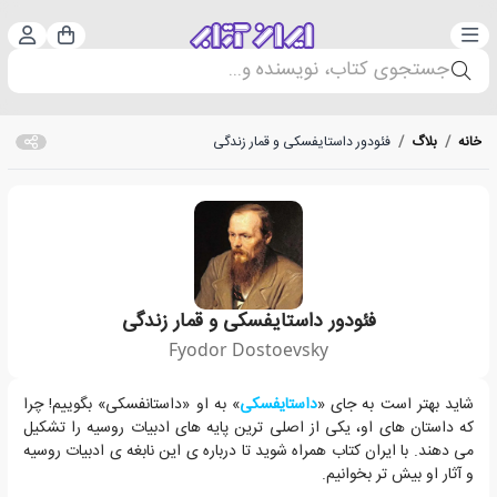
دسته‌بندی
ورود 
سبد خرید
جستجوی کتاب، نویسنده و...
خانه
/
بلاگ
/
فئودور داستایفسکی و قمار زندگی
فئودور داستایفسکی و قمار زندگی
Fyodor Dostoevsky
داستان های او، یکی از اصلی ترین پایه های ادبیات روسیه را تشکیل می دهند.
شاید بهتر است به جای «
داستایفسکی
» به او «داستانفسکی» بگوییم! چرا
که داستان های او، یکی از اصلی ترین پایه های ادبیات روسیه را تشکیل
می دهند. با ایران کتاب همراه شوید تا درباره ی این نابغه ی ادبیات روسیه
و آثار او بیش تر بخوانیم.