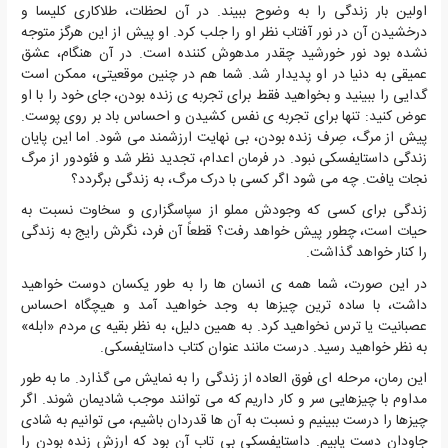
اولین بار زندگی را به وضوح ببیند. در آن لحظات، طلاکاری کلیسا و
درخشیدن آن در نور آفتاب نظر او را جلب کرد. او پیش از این هرگز متوجه
نشده بود نور خورشید چقدر مدهوش کننده است. در آن هنگام، عشق
عمیقی به دنیا در او پدیدار شد. شما هم در چنین موقعیتی، ممکن است
گدایی را ببینید و بخواهید فقط برای تجربه ی زنده بودن، جای خود را با او
عوض کنید: تنها برای تجربه ی نفس کشیدن و احساس باد بر روی پوست.
پیش از مرگ، صِرف زنده بودن، بی نهایت ارزشمند می شود. اما این پایان
زندگی داستایفسکی نبود. در فرمان اعدام، تجدید نظر شد و فئودور از مرگ
نجات یافت. چه می شود اگر کسی با درک مرگ، به زندگی برگردد؟
زندگی برای کسی که وجودش مملو از سپاسگزاری و سخاوت نسبت به
حیات است، چطور پیش خواهد رفت؟ قطعاً آن فرد، نگرش رایج به زندگی
را کنار خواهد گذاشت.
در این صورت، شما همه ی انسان ها را به طور یکسان دوست خواهید
داشت، با ساده ترین چیزها به وجد خواهید آمد و هیچگاه احساس
عصبانیت یا ترس نخواهید کرد. به همین دلیل، به نظر بقیه ی مردم «ابله»
به نظر خواهید رسید. درست مانند عنوان کتاب داستایفسکی.
این رمان، مرحله ای فوق العاده از زندگی را به نمایش می گذارد. ما به طور
مداوم با چیزهایی سر و کار داریم که می توانند موجب شادیمان شوند. اگر
چیزها را درست ببینیم و نسبت به آن ها قدردان باشیم، می توانیم به شادی
جاودان دست یابیم. داستایفسکی بی تاب آن بود که ارزش زنده بودن را