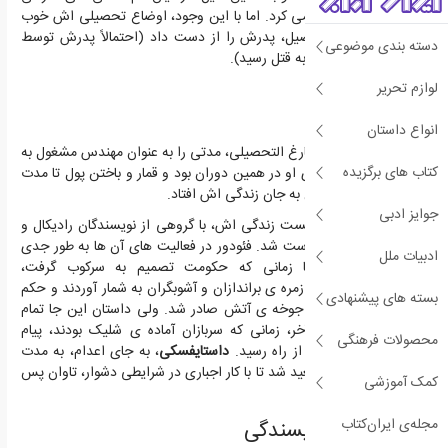
اش، احساس غریبی می کرد. اما با این وجود، اوضاع تحصیلی اش خوب
بود. او در دوران تحصیل، پدرش را از دست داد (احتمالاً پدرش توسط
دسته بندی موضوعی
یکی از خدمتکارانشان به قتل رسید).
لوازم تحریر
تبعید به زندگی
انواع داستان
داستایفسکی
پس از فارغ التحصیلی، مدتی را به عنوان مهندس مشغول به
کتاب های برگزیده
کار شد. شروع قماربازی او در همین دوران بود و قمار و باختن پول تا مدت
های مدید، مثل طاعون به جان زندگی اش افتاد.
جوایز ادبی
او در اواخر دهه ی بیست زندگی اش، با گروهی از نویسندگان رادیکال و
روشنفکران سیاسی دوست شد. فئودور در فعالیت های آن ها به طور جدی
ادبیات ملل
شرکت نمی کرد. اما زمانی که حکومت تصمیم به سرکوب گرفت،
داستایفسکی
را نیز در زمره ی براندازان و آشوبگران به شمار آوردند و حکم
بسته های پیشنهادی
قرارگیری اش در برابر جوخه ی آتش صادر شد. ولی داستان این جا تمام
نمی شود! لحظه ی آخر، زمانی که سربازان آماده ی شلیک بودند، پیام
محصولات فرهنگی
بازپس گرفتن مجازات از راه رسید.
داستایفسکی
، به جای اعدام، به مدت
چهار سال به سیبری تبعید شد تا با کار اجباری در شرایطی دشوار، تاوان پس
کمک آموزشی
دهد.
مجله‌ی ایران‌کتاب
شاهکارهای نویسندگی