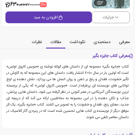
2
630،000
٪10
700،000
جزئیات
افزودن به سبد
معرفی
دسته‌بندی
نکوداشت
مقالات
نظرات
معرفی کتاب جایزه بگیر
کتاب «جایزه بگیر» مجموعه ای از داستان های کوتاه نوشته ی «جویس کارول اوتس»
است که اولین بار در سال 2010 انتشار یافت. داستان های این مجموعه که به کاوش در
تأثیر خشونت، فقدان و رنج بر ذهن و روان انسان ها می پردازد، نشان دهنده ی اوج
توانایی های نویسنده ای پرطرفدار است. «جویس کارول اوتس» که یکی از برجسته
ترین نویسندگان آمریکایی در عصر کنونی در نظر گرفته می شود، داستان هایی پرتنش،
جذاب و تکان دهنده را در این مجموعه به مخاطبین ارائه می کند که از دریچه ای
جدید، معنای رنج، فقدان و خشونت را به تصویر می کشند. کتاب «جایزه بگیر»، یک اثر
موفق دیگر از نویسنده ی کتاب هایی تحسین شده است که در زمره ی آثار کلاسیک در
داستان معاصر تلقی می شوند.