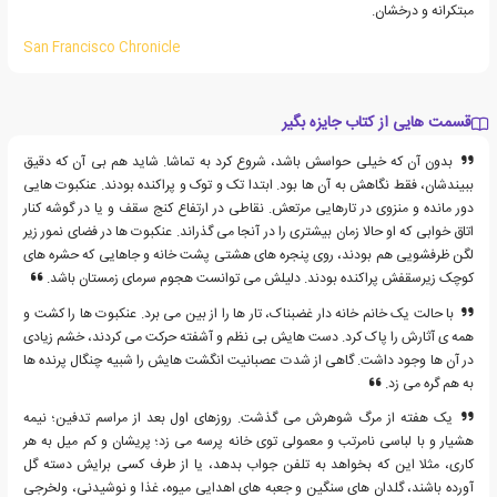
مبتکرانه و درخشان.
San Francisco Chronicle
قسمت هایی از کتاب جایزه بگیر
بدون آن که خیلی حواسش باشد، شروع کرد به تماشا. شاید هم بی آن که دقیق
ببیندشان، فقط نگاهش به آن ها بود. ابتدا تک و توک و پراکنده بودند. عنکبوت هایی
دور مانده و منزوی در تارهایی مرتعش. نقاطی در ارتفاع کنج سقف و یا در گوشه کنار
اتاق خوابی که او حالا زمان بیشتری را در آنجا می گذراند. عنکبوت ها در فضای نمور زیر
لگن ظرفشویی هم بودند، روی پنجره های هشتی پشت خانه و جاهایی که حشره های
کوچک زیرسقفش پراکنده بودند. دلیلش می توانست هجوم سرمای زمستان باشد.
با حالت یک خانم خانه دار غضبناک، تار ها را از بین می برد. عنکبوت ها را کشت و
همه ی آثارش را پاک کرد. دست هایش بی نظم و آشفته حرکت می کردند، خشم زیادی
در آن ها وجود داشت. گاهی از شدت عصبانیت انگشت هایش را شبیه چنگال پرنده ها
به هم گره می زد.
یک هفته از مرگ شوهرش می گذشت. روزهای اول بعد از مراسم تدفین؛ نیمه
هشیار و با لباسی نامرتب و معمولی توی خانه پرسه می زد؛ پریشان و کم میل به هر
کاری، مثلا این که بخواهد به تلفن جواب بدهد، یا از طرف کسی برایش دسته گل
آورده باشند، گلدان های سنگین و جعبه های اهدایی میوه، غذا و نوشیدنی، ولخرجی