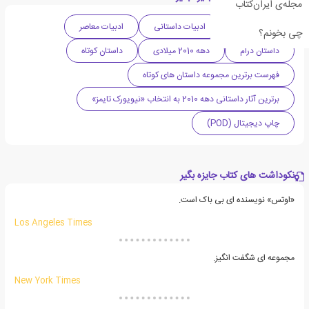
مجله‌ی ایران‌کتاب
ادبیات آمریکا
ادبیات داستانی
ادبیات معاصر
چی بخونم؟
داستان درام
دهه 2010 میلادی
داستان کوتاه
فهرست برترین مجموعه داستان های کوتاه
برترین آثار داستانی دهه 2010 به انتخاب «نیویورک تایمز»
چاپ دیجیتال (POD)
نکوداشت های کتاب جایزه بگیر
«اوتس» نویسنده ای بی باک است.
Los Angeles Times
مجموعه ای شگفت انگیز.
New York Times