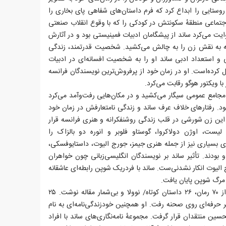
 روستایی را ابداع کرد که فرم داستان‌های شفاهی پای بخاری را
ماعی منطقهٔ سکونتش در کودکی را که با وقوع انقلاب صنعتی
یت می‌کرد ساند از پیشگامان ادبیات فمینیستی بود و در آثارش
انه به نقش زن را به چالش می‌کشید. شخصیت قدرتمند، زندگی
ی و استعداد ادبی ساند او را به شخصیت افسانه‌ای در ادبیات
 کرده‌است. او در زمان خود از پرفروش‌ترین نویسندگان فرانسه
با ویکتور هوگو رقابت می‌کرد.
 مجامع عمومی سیگار می‌کشید و در مکان‌هایی رفت‌وآمد می‌کرد
بود. رفتارهای خلاف عرف ساند و زندگی نامتعارفش در زمان خود
این زن شورشی در قلب زندگی روشنفکرانه و هنری فرانسه قرار
ست، اوژن دولاکروا، گوستاو فلوبر و انوره دو بالزاک را
ی بسیاری نیز از جمله هنری جیمز، جورج الیوت، داستایوفسکی،
و بودند. تأثیر ساند بر نویسندگان انگلیسی‌زبانی چون خواهران
 الیوت انکار نشدنی‌ست. ساند با فردریک شوپن رابطه‌ای عاشقانه
مرگ شوپن پایان یافت.
ژرژ ساند در طول زندگی خود بیش از ۷۰ رمان، ۲۶ داستان کوتاه/ نوولا و بی‌شمار مقاله نوشت. ۲۵
تر حرفه‌ای روی صحنه رفت. او همچنین خودزندگی‌نامه‌ای به نام
ن منتقدان قرار گرفت. مجموعهٔ نامه‌نگاری‌های ساند با افراد