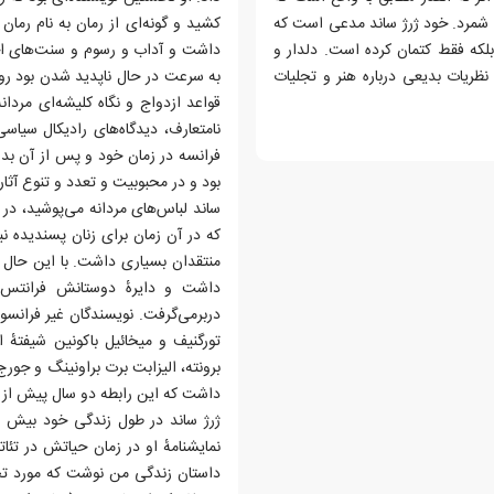
ن شمرد. خود ژرژ ساند مدعی است که
کشید و گونه‌ای از رمان به نام رمان
لکه فقط کتمان کرده است. دلدار و
داشت و آداب و رسوم و سنت‌های اجت
نظریات بدیعی درباره هنر و تجلیات
به سرعت در حال ناپدید شدن بود روا
قواعد ازدواج و نگاه کلیشه‌ای مرد
نامتعارف، دیدگاه‌های رادیکال سیاس
فرانسه در زمان خود و پس از آن بدل
بود و در محبوبیت و تعدد و تنوع آثار 
ساند لباس‌های مردانه می‌پوشید، در
که در آن زمان برای زنان پسندیده ن
منتقدان بسیاری داشت. با این حال 
داشت و دایرهٔ دوستانش فرانتس لی
دربرمی‌گرفت. نویسندگان غیر فرانسو
تورگنیف و میخائیل باکونین شیفتهٔ ا
برونته، الیزابت برت براونینگ و جورج
داشت که این رابطه دو سال پیش از 
نمایشنامهٔ او در زمان حیاتش در تئا
داستان زندگی من نوشت که مورد تحسی