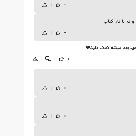
|
0
 نه با نام کتاب
|
0
میدونم میشه کمک کنید❤️
|
|
0
|
0
|
0