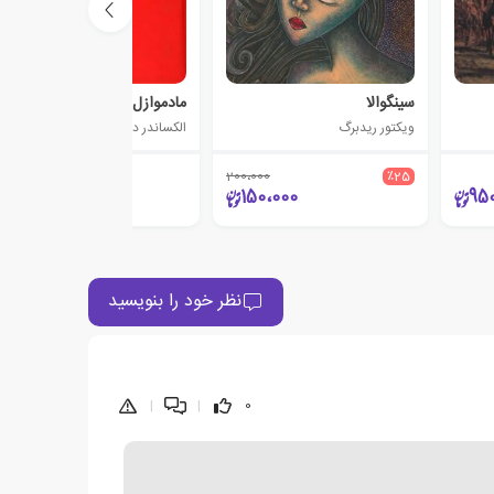
سینگوالا
مادموازل اولمپ
ویکتور ریدبرگ
الکساندر دوما
200،000
٪25
9،000
150،000
95
نظر خود را بنویسید
|
|
0