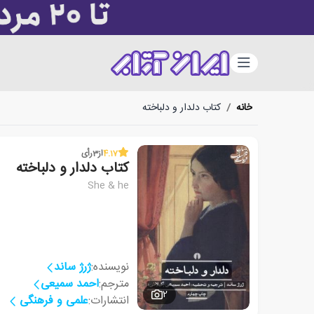
دسته‌بندی
خانه
/
کتاب دلدار و دلباخته
4.17
از
3
رأی
کتاب دلدار و دلباخته
She & he
نویسنده:
ژرژ ساند
مترجم:
احمد سمیعی
2
انتشارات:
علمی و فرهنگی