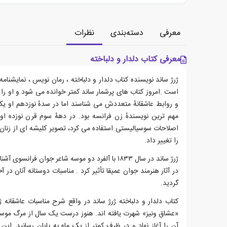
معرفی
دسته‌بندی
نظرات
معرفی کتاب دلدار و دلباخته
ژرژ ساند نویسنده کتاب دلدار و دلباخته ، رمان نویس ، نمایشنامه
است .امروز کتاب های پرشمار ساند کمتر خوانده می شود و او را 
و روابط عاشقانهٔ متعددش می شناسند اما در سدهٔ نوزدهم او یکی 
مهم ترین نویسندهٔ زن فرانسه بود. در دههٔ سوم قرن نوزده او
اصلاحات سوسیالیستی استفاده می کرد، تصویر کلیشه ای از زنان،
را تغییر داد.
ژرژ ساند در سال ۱۸۳۳ با آلفرد دو موسه شاعر جوان فر
در آثار هنرمند جوان عمیقا تأثیر کرد . مناسبات دوستانه آنان در 
گردید.
کتاب دلدار و دلباخته ژرژ ساند در واقع شرح مناسبات عاشقانه 
«عشاق ونیز» شهرت یافته اند. هنوز درست یک سال از مرگ موسه 
آن را آغاز نهاد و در ظرف کمتر از یک ماه به پایان رسانید. این