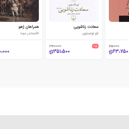
سعادت زناشویی
همراهان ژهو
لئو تولستوی
الکساندر دوما
370،000
٪5
75،000
0،000
351،500
63،750