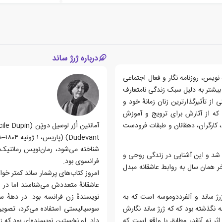
درباره ژرژ ساند
 نویس، روزنامه نگار و فعال اجتماعی
بیشتر به دلیل سبک زندگی نامتعارف
از تأثیرگذارترین زنان زمانهٔ خود و
 که از آثارش برای ترویج و آموزش
 کارگران، دهقانان و طبقات فرودست
شناخته می‌شود، رمان‌نویس رمانتیک، ن
انسوی آشنا شد و این آشنایی در زندگی روحی و
فرانسوی بود.
آخر همان سال به روابط عاشقانه مبدل
امروز کتاب‌های پرشمار ساند کمتر خوا
عاشقانهٔ متعددش می‌شناسند اما در سد
ژرژ ساند و آلفرددوموسه است که به
نویسندهٔ زن فرانسه بود. در دههٔ 
نگذشته بود که که ژرژ ساند نگارش
سوسیالیستی استفاده می‌کرد، تصویر 
 اثر نه آنقدر مطابق با واقع است که
داد. او نخستین نویسنده‌ای بود که زن