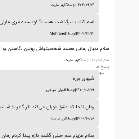
1404/09/14
|
توسط
کاربر سایت
اسم کتاب سرگذشت هست؟ نویسنده مری مارلی یا کا
1404/12/16
|
توسط
Mehraneh
سلام دنبال رمانی هستم شخصیتهاش پولین ،گاستن بوا ،
1402/04/08
|
توسط
کاربر سایت
پاسخ ها
شبهای برره
1402/08/19
|
توسط
کامران سیاحی
رمان انجا که عشق فوران می‌کند اثر گابریلا شینت
1402/10/18
|
توسط
کاربر سایت
سلام عزیزم منم خیلی گشتم تازه پیدا کردم رم