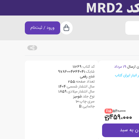
ورود / ثبت‌نام
سبد خرید
ن ارسال:
19 مرداد
کد کتاب:
11269
شابک:
9786004364041
قطع:
رقعی
تعداد صفحه:
255
سال انتشار شمسی:
1404
سال انتشار میلادی:
1859
نوع جلد:
شومیز
سری چاپ:
10
جانمایی:
B
٪15
540،000
459،000
ن به سبد