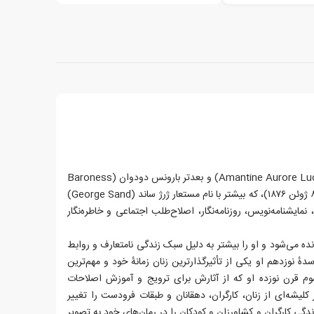
آمانتین اُرُر لوسیل دوپَن (Amantine Aurore Lucile Dupin) و بعدتر بارونس دودوان (Baroness
Dudevant) (پاریس، ۱ ژوئیه ۱۸۰۴–۸ ژوئن ۱۸۷۶)، که بیشتر با نام مستعار ژرژ ساند (George Sand)
مایشنامه‌نویس، روزنامه‌نگار، اصلاح‌طلب اجتماعی و خاطره‌نگار
نده می‌شود و او را بیشتر به دلیل سبک زندگی نامتعارف و روابط
هٔ نوزدهم او یکی از تأثیرگذارترین زنان زمانهٔ خود و مهم‌ترین
سوم قرن نوزده او که از آثارش برای ترویج و آموزش اصلاحات
کلیشه‌ای از زنان، کارگران، دهقانان و طبقات فرودست را تغییر
دگی کارگران و کشاورزان و کودکان را در رمان‌های خود به تصویر