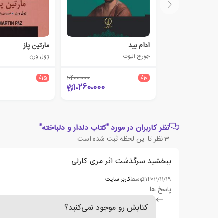
ادام بید
مارتین پاز
جورج الیوت
ژول ورن
٪15
1،400،000
٪10
1،260،000
نظر کاربران در مورد "کتاب دلدار و دلباخته"
3
نظر تا این لحظه ثبت شده است
ببخشید سرگذشت اثر مری کارلی
1402/11/19
|
توسط
کاربر سایت
پاسخ ها
کتابش رو موجود نمی‌کنید؟