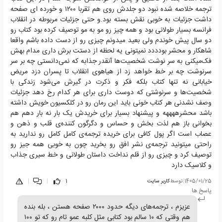
ترجمه خلاصه شده نبود دو جلدش روی هم تقربا ۱۲۰۰ و خورده ای صفحه
داشت جزئیات به خوبی نقش بسته بود.و حتی جزئیات مربوطه در انقلاب
فرانسه بسیار طولانی بود و همه چیز رو مو به مو توصیف کرده بود کتاب رو
دو سال پیش خوندم ولی بعید میدونم چیزی رو از دست داده باشم واقعا
شاهکار و محشر بودددد نمیتونی یه لحظه از دستت برش داری مدام بهش
فک‌میکنی به سر نوشت شخصیت‌ها آنقدر جذابه که نمی‌دانستی چه بر سر
سرنوشت چه بر خط خواهد زد از هیاهوی انقلاب تا پسران دزد مریض
خیابانی نه تنها کتاب بلکه فکر و ذکرت در گیرش می‌شود زندکی با
شخصیت‌ها و سرنوشتی که دوست داری برای هر کدام رخ دهد جزئیات
وصف نشدنی هر کتاب خونی باید این رمان رو در کلکسیون خویش داشته
باشد محشرههههه و پیشنهاد بسیار برای خریدش یک بار نه بار دهم هم
بخوانی باز هم لذت بخش و حساس و دگرگون کننده‌ی قلب و ذهن و
عصاب است اگر پول کافی برای خریده ترجمه‌ی کامل کامل رو ندارید به
راحتی میتونید ترجمه‌ی نشر افق رو بخرید چون به خوبی همه جیز رو
توصیف کرد و چیزی رو از قلم نداخت داستان طولانی و خط سیری جذاب
و کلاسیک دارد
1405/01/25
|
توسط
کاربر سایت
1
|
|
پاسخ ها
عزیزم ، ترجمه‌های دیگه حدود ۲۰۰۰ صفحه هستن ، بله بنده
هم وقتی که ۱۰ سالم بود کتابی مثل کلبه عمو تام رو که تو ۱۰۰