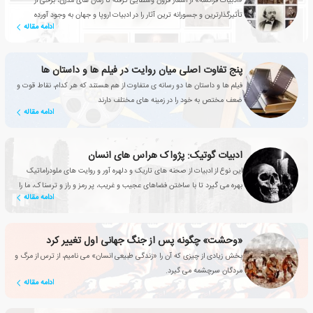
«ادبیات فرانسه» از اشعار قرون وسطایی گرفته تا رمان های مدرن، برخی از
تأثیرگذارترین و جسورانه ترین آثار را در ادبیات اروپا و جهان به وجود آورده
ادامه مقاله
پنج تفاوت اصلی میان روایت در فیلم ها و داستان ها
فیلم ها و داستان ها دو رسانه ی متفاوت از هم هستند که هر کدام، نقاط قوت و
ضعف مختص به خود را در زمینه های مختلف دارند
ادامه مقاله
ادبیات گوتیک: پژواک هراس های انسان
این نوع از ادبیات از صحنه های تاریک و دلهره آور و روایت های ملودراماتیک
بهره می گیرد تا با ساختن فضاهای عجیب و غریب، پر رمز و راز و ترسناک، ما را
ادامه مقاله
به صندلی هایمان میخکوب کند
«وحشت» چگونه پس از جنگ جهانی اول تغییر کرد
بخش زیادی از چیزی که آن را «زندگی طبیعی انسان» می نامیم، از ترس از مرگ و
مردگان سرچشمه می گیرد.
ادامه مقاله