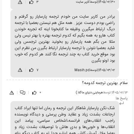
1405/02/30
|
توسط
کاربر سایت
3
|
برادر من کاربر سایت من خودم ترجمه پارسایار رو گرفتم و
راضی بودم دوست عزیز . همه مثل هم نیستن بعضیا با ترجمه
دیگ ارتباط میگیرن وظیفه ما کتابخونا اینه که تجربه خوندن
کتاب هارو به همه بگیم که کدوم ترجمه بهتره یا بهتر نیس ولی
مثلا من بگم همه پارسایار رو بخونید بهترین ترجمس ولی
شاید بعضیا نتونن با ترجمه پارسایار ارتباط بگیرن من نظرم این
بود موقع خرید کتاب به چند ترجمه نگا کنند هر کدوم که خوب
بود اونو بگیرن
1405/03/02
|
توسط
Masih.pd
7
|
سلام. بهترین ترجمه کدومه؟
1405/02/13
|
توسط
هرماینی دنیای ماگلا:)
0
|
|
پاسخ ها
شک نکن پارسایار.شاهکار این ترجمه و رمان‌.اما تنها ایراد کتاب
ارجاعات بشدت زیاد و عقاید وطن پرستی و دیدگاه نویسنده
راجب انقلاب‌های فرانسه،اشخاص سیاسی، پیامد این
انقلاب‌ها و خوبی‌ها و بدی هاش با توصیفات بشدت زیاد و
بعضا ملال آورش.کاش همه اینارو جدا تو یه کتاب دیگه بنام