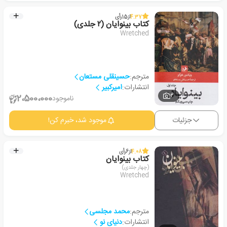
4.37
از
15
رأی
کتاب بینوایان (۲ جلدی)
Wretched
مترجم:
حسینقلی مستعان
انتشارات:
امیرکبیر
2
2،500،000
ناموجود
جزئیات
موجود شد، خبرم کن!
4.08
از
6
رأی
کتاب بینوایان
(چهار جلدی)
Wretched
مترجم:
محمد مجلسی
انتشارات:
دنیای نو