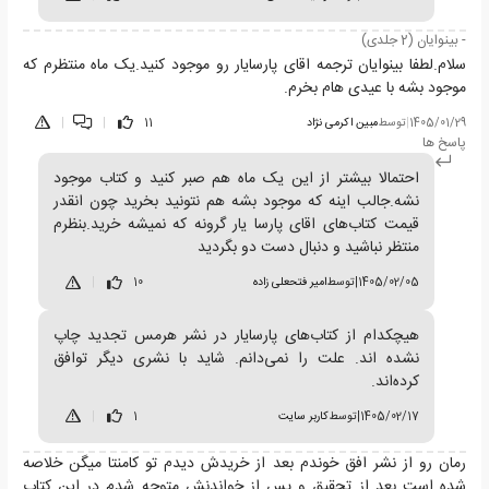
- بینوایان (2 جلدی)
سلام.لطفا بینوایان ترجمه اقای پارسایار رو موجود کنید.یک ماه منتظرم که
موجود بشه با عیدی هام بخرم.
1405/01/29
|
توسط
مبین اکرمی نژاد
11
|
|
پاسخ ها
احتمالا بیشتر از این یک ماه هم صبر کنید و کتاب موجود
نشه.جالب اینه که موجود بشه هم نتونید بخرید چون انقدر
قیمت کتاب‌های اقای پارسا یار گرونه که نمیشه خرید.بنظرم
منتظر نباشید و دنبال دست دو بگردید
1405/02/05
|
توسط
امیر فتحعلی زاده
10
|
هیچکدام از کتاب‌های پارسایار در نشر هرمس تجدید چاپ
نشده اند. علت را نمی‌دانم. شاید با نشری دیگر توافق
کرده‌اند.
1405/02/17
|
توسط
کاربر سایت
1
|
رمان رو از نشر افق خوندم بعد از خریدش دیدم تو کامنتا میگن خلاصه
شده است بعد از تحقیق و پس از خواندنش متوجه شدم در این کتاب