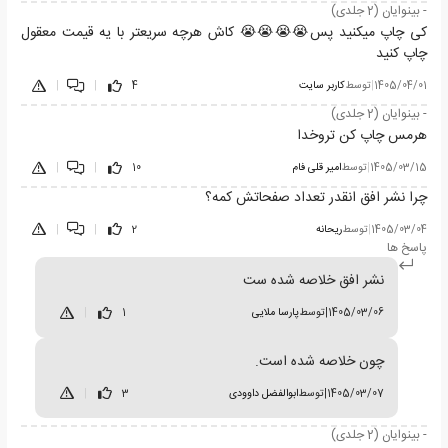
- بینوایان (2 جلدی)
کی چاپ میکنید پس😭😭😭😭 کاش هرچه سریعتر با یه قیمت معقول
چاپ کنید
1405/04/01
|
توسط
کاربر سایت
4
|
|
- بینوایان (2 جلدی)
هرمس چاپ کن تروخدا
1405/03/15
|
توسط
امیر قلی فام
10
|
|
چرا نشر افق انقدر تعداد صفحاتش کمه؟
1405/03/04
|
توسط
ریحانه
2
|
|
پاسخ ها
نشر افق خلاصه شده ست
1405/03/06
|
توسط
پارسا ملایی
1
|
چون خلاصه شده است.
1405/03/07
|
توسط
ابوالفضل داوودی
3
|
- بینوایان (2 جلدی)