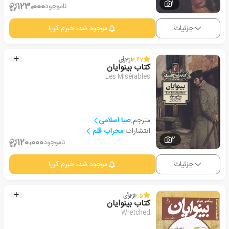
1
123،000
ناموجود
جزئیات
موجود شد، خبرم کن!
3.67
از
3
رأی
کتاب بینوایان
Les Misérables
مترجم:
صبا اسلامی
انتشارات:
محراب قلم
2
120،000
ناموجود
جزئیات
موجود شد، خبرم کن!
2.5
از
2
رأی
کتاب بینوایان
Wretched