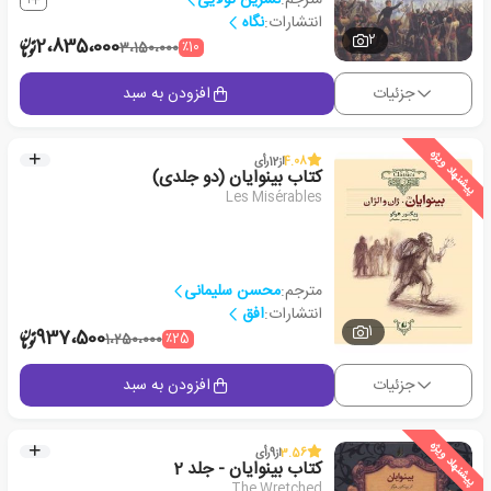
انتشارات:
نگاه
2
2،835،000
٪10
3،150،000
جزئیات
افزودن به سبد
پیشنهاد ویژه
4.08
از
12
رأی
کتاب بینوایان (دو جلدی)
Les Misérables
مترجم:
محسن سلیمانی
انتشارات:
افق
1
937،500
٪25
1،250،000
جزئیات
افزودن به سبد
پیشنهاد ویژه
3.56
از
9
رأی
کتاب بینوایان - جلد 2
The Wretched