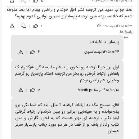
1405/02/17
|
توسط
کاربر سایت
5
|
|
لطفا جواب بدید من ترجمه نشر افق خوندم و راضی بودم اما بعد متوجه
شدم که خلاصه بوده ،بین ترجمه پارسایار و نسرین تولایی کدوم بهتره؟
1405/02/13
|
توسط
Shirin
1
|
|
پاسخ ها
پارسایار با اختلاف
1405/02/14
|
توسط
کشوری
4
|
اول برو دوتا ترجمه رو بخون و با هم مقایسه کن هرکدوم ک
باهاش ارتباط گرفتی رو بخر من ترجمه استاد پارسایار رو گرفتم
و خیلی هم راضی بودم
1405/02/18
|
توسط
Masih.pd
3
|
آقای مسیح مگه به ارتباط گرفتنه ؟ مثل اینه که شما بگی برو
پدرخوانده و یه سینمایی ایرانی رو ببین هرکدوم ارتباط گرفتی
اونو بگیر ، ترجمه ای بهتر هست که به لحن نگارش و متن
کتاب وفادار باشه و از قضا در هر دو مورد جناب پارسایار سرتر
هستن