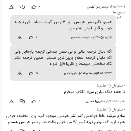
1405/02/19
|
توسط
رادان کهندل
3
|
|
پاسخ ها
همینو بگیر.نشر هرمس زیر ۳تومن گیرت نمیاد الان.ترجمه
خوب و قابل قبولی بنظر من
1405/02/23
|
توسط
وحید محمدی
6
|
اگه دنبال ترجمه عالی و بی نقص هستی ترجمه پارسایار ولی
اگه دنبال ترجمه سطح پایین‌تری هستی همین ترجمه نشر
نگاه سطحش متوسط و تقریبا قابل قبوله
1405/02/29
|
توسط
ابوالفضل داوودآبادی
5
|
- بینوایان (2 جلدی)
تا هفته دیگه نیاری میرم انقلاب میخرم.
1405/02/18
|
توسط
پوریا خسروی
6
|
|
- بینوایان (2 جلدی)
سلام میشه لطفا خواهش کنم نشر هرمس موجود کنید و ی تخفیف جزعی
هم بزارید که بتونیم تهیه کنیم 🥺 من خیلی وقت دنبال نشر هرمس هستم