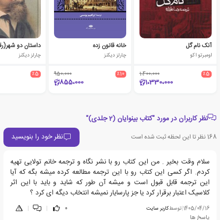
آنک نام گل
خانه قانون زده
داستان دو شهر(ر
اومبرتو اکو
چارلز دیکنز
چارلز دیکنز
٪5
950،000
٪10
1،400،000
٪5
855،000
1،330،000
نظر کاربران در مورد "کتاب بینوایان (2 جلدی)"
نظر خود را بنویسید
168
نظر تا این لحظه ثبت شده است
سلام وقت بخیر . من این کتاب رو با نشر نگاه و ترجمه خانم تولایی تهیه
کردم. اگر کسی این کتاب رو با این ترجمه مطالعه کرده میشه بگه که آیا
این ترجمه قابل قبول است و میشه آن طور که شاید و باید با این اثر
کلاسیک اعتبار برقرار کرد یا جز پارسایار نمیشه انتخاب دیگه ای کرد ؟
1405/04/16
|
توسط
کاربر سایت
0
|
|
پاسخ ها