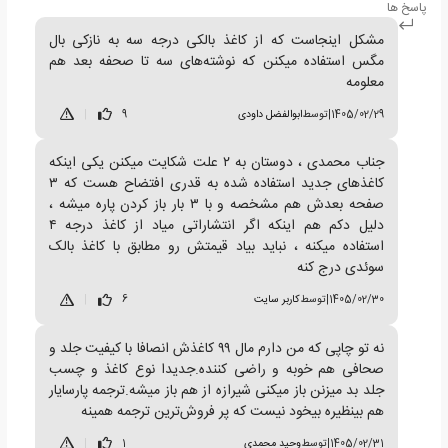
پاسخ ها
مشکل اینجاست که از کاغذ بالکی درجه سه به نازکی بال
مگس استفاده میکنن که نوشته‌های سه تا صحفه بعد هم
معلومه
1405/02/29
|
توسط
ابوالفضل داودی
9
|
جناب محمدی ، دوستان به ۲ علت شکایت میکنن یکی اینکه
کاغذهای جدید استفاده شده به قدری افتضاح هست که ۳
صفحه بعدش هم مشخصه و با ۳ بار باز کردن پاره میشه ،
دلیل دکم هم اینکه اگر انتشاراتی میاد از کاغذ درجه ۴
استفاده میکنه ، نباید بیاد قیمتش رو مطابق با کاغذ بالک
سوئدی درج کنه
1405/02/30
|
توسط
کاربر سایت
6
|
نه تو چاپی که من دارم مال ۹۹ کاغذش انصافا با کیفیت جلد و
صحافی هم خوبه و راضی کننده‌.جدیدا نوع کاغذ و چسب
جلد بد میزنن باز میکنی شیرازه از هم باز میشه.ترجمه پارسایار
هم بینظیره بیخود نیست که پر فروش‌ترین ترجمه همینه
1405/02/31
|
توسط
وحید محمدی
1
|