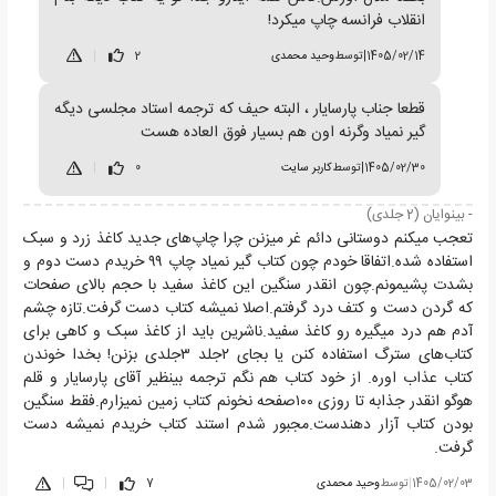
انقلاب فرانسه چاپ میکرد‌!
1405/02/14
|
توسط
وحید محمدی
2
|
قطعا جناب پارسایار ، البته حیف که ترجمه استاد مجلسی دیگه
گیر نمیاد وگرنه اون هم بسیار فوق العاده هست
1405/02/30
|
توسط
کاربر سایت
0
|
- بینوایان (2 جلدی)
تعجب میکنم دوستانی دائم غر میزنن چرا چاپ‌های جدید کاغذ زرد و سبک
استفاده شده‌.اتفاقا خودم چون کتاب گیر نمیاد چاپ ۹۹ خریدم دست دوم و
بشدت پشیمونم.چون انقدر سنگین این کاغذ سفید با حجم بالای صفحات
که گردن دست و کتف درد گرفتم.اصلا نمیشه کتاب دست گرفت.تازه چشم
آدم هم درد میگیره رو کاغذ سفید‌.ناشرین باید از کاغذ سبک و کاهی برای
کتاب‌های سترگ استفاده کنن یا بجای ۲جلد ۳جلدی بزنن! بخدا خوندن
کتاب عذاب اوره. از خود کتاب هم نگم ترجمه بینظیر آقای پارسایار و قلم
هوگو انقدر جذابه تا روزی ۱۰۰صفحه نخونم کتاب زمین نمیزارم.فقط سنگین
بودن کتاب آزار دهندست.مجبور شدم استند کتاب خریدم نمیشه دست
گرفت.
1405/02/03
|
توسط
وحید محمدی
7
|
|