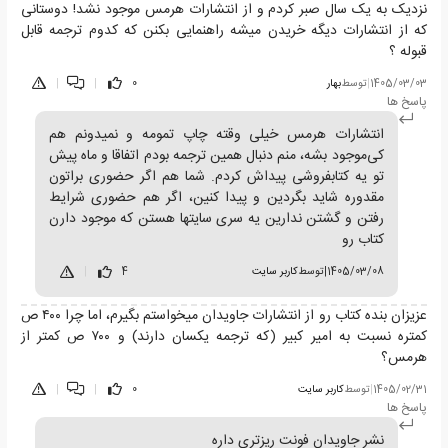
نزدیک به یک سال صبر کردم و از انتشارات هرمس موجود نشد! دوستانی
که از انتشارات دیگه خریدن میشه راهنمایی بکنن که کدوم ترجمه قابل
قبوله ؟
1405/03/03
|
توسط
بهار
0
|
|
پاسخ ها
انتشارات هرمس خیلی وقته چاپ تمومه و نمیدونم هم
کی‌موجود بشه، منم دنبال همین ترجمه بودم اتفاقا و ماه پیش
تو یه کتابفروشی پیداش کردم. شما هم اگر حضوری براتون
مقدوره شاید بگردین و پیدا کنین، اگر هم حضوری شرایط
رفتن و گشتن ندارین یه سری سایتها هستن که موجود دارن
کتاب رو
1405/03/08
|
توسط
کاربر سایت
4
|
عزیزان بنده کتاب رو از انتشارات جاویدان میخواستم بگیرم، اما چرا ۴۰۰ ص
کمتره نسبت به امیر کبیر (که ترجمه یکسان دارند) و ۷۰۰ ص کمتر از
هرمس؟
1405/02/31
|
توسط
کاربر سایت
0
|
|
پاسخ ها
نشر جاویدان فونت ریزتری داره