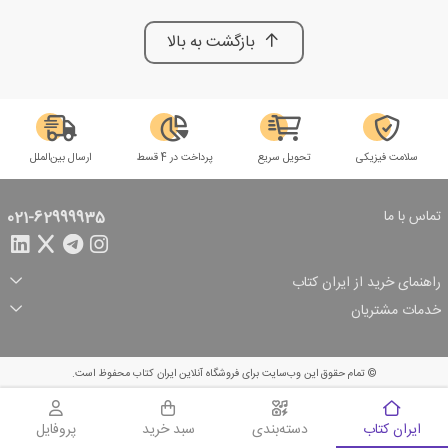
بازگشت به بالا
سلامت فیزیکی
تحویل سریع
پرداخت در 4 قسط
ارسال بین‌الملل
تماس با ما
021-62999935
راهنمای خرید از ایران کتاب
ثبت سفارش
شیوه پرداخت
خدمات مشتریان
تخفیف‌های خرید
شرایط ارسال سفارش
درباره ما
شرایط استفاده
حریم خصوصی
پیگیری سفارش
بازگرداندن سفارش
پرسش‌های متداول
© تمام حقوق این وب‌سایت برای فروشگاه آنلاین ایران کتاب محفوظ است.
سبد خرید
ایران کتاب
دسته‌بندی
سبد خرید
پروفایل