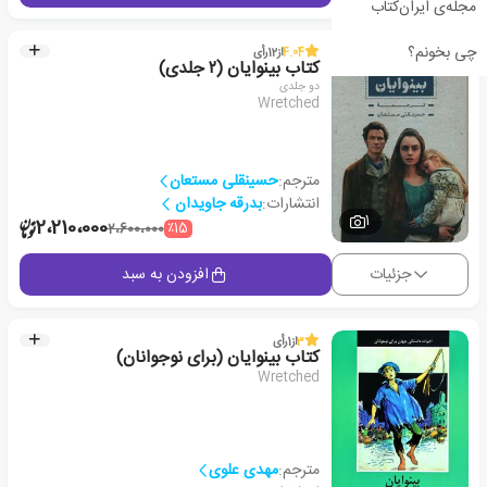
مجله‌ی ایران‌کتاب
چی بخونم؟
4.04
از
12
رأی
کتاب بینوایان (۲ جلدی)
دو جلدی
Wretched
مترجم:
حسینقلی مستعان
انتشارات:
بدرقه جاویدان
1
2،210،000
٪15
2،600،000
جزئیات
افزودن به سبد
3
از
1
رأی
کتاب بینوایان (برای نوجوانان)
Wretched
مترجم:
مهدی علوی