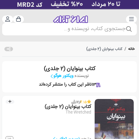
دسته‌بندی
ورود 
سبد خرید
جستجوی کتاب، نویسنده و...
خانه
/
کتاب بینوایان (2 جلدی)
کتاب بینوایان (2 جلدی)
نویسنده:
ویکتور هوگو
13
ناشر این کتاب را منتشر کرده‌اند
4.15
از
17
رأی
کتاب بینوایان (2 جلدی)
The Wretched
مترجم:
نسرین تولایی
1