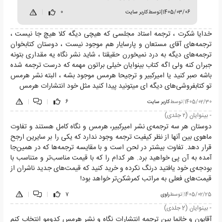
1405/03/06
|
توسط
کاربر سایت
0
|
خدایا شکرت ، ترجمه استاد مجلسی که هیچی دیگه کلا هیچ جا نیست ،
ترجمه‌های آقای مستعان و پارسایار هم موجود نیست ، دوستان کتابخوان
ترجمه‌های دیگه به درد نمیخورن حقیقتا ، شاید نشر نگاه یه مقداری بتونه
جبران کنه ولی اگه کتاب بینوایان خیلی براتون مهمه که درست ترجمه شده
باشه صبر کنید یا امیرکبیر و ترجیحا هرمس موجود بشه ، البته نشر هرمس
تو کتابفروشی‌های دیگه ای میتونید پیدا کنید مثل خود انتشارات هرمس
1405/02/30
|
توسط
کاربر سایت
6
|
|
- بینوایان (۲ جلدی)
دوستان هر سه ترجمه‌ی نشر امیرکبیر، هرمس و نگاه کامل هستند و تفاوت
ماهوی بین آنها از نظر کیفیت ترجمه وجود ندارد که یکی را بر سایرین ارجح
قرار دهد. تفاوت بیشتر در لحن است و با مقایسه ترجمه‌ها که در همین‌جا
آمده به آن پی خواهید برد. هر کدام را که با قیمت مناسب‌تر و متناسب با
بودجه‌ی خود یافتید درنگ نکرده و خرید کنید که قیمت‌های جدید ناشران از
قیمت‌های فعلی به مراتب کمرشکن‌تر خواهد بود!
1405/02/25
|
توسط
راوی
7
|
|
- بینوایان (2 جلدی)
آقایون و خانما بین ترجمه انتشارات نگاه و نشر هرمس کدومو انتخاب کنم