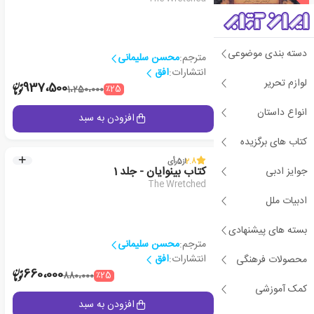
دسته بندی موضوعی
مترجم:
محسن سلیمانی
انتشارات:
افق
لوازم تحریر
2
937،500
٪25
1،250،000
انواع داستان
جزئیات
افزودن به سبد
کتاب های برگزیده
پیشنهاد ویژه
2.8
از
5
رأی
جوایز ادبی
کتاب بینوایان - جلد 1
The Wretched
ادبیات ملل
بسته های پیشنهادی
مترجم:
محسن سلیمانی
انتشارات:
افق
محصولات فرهنگی
1
660،000
٪25
880،000
کمک آموزشی
جزئیات
افزودن به سبد