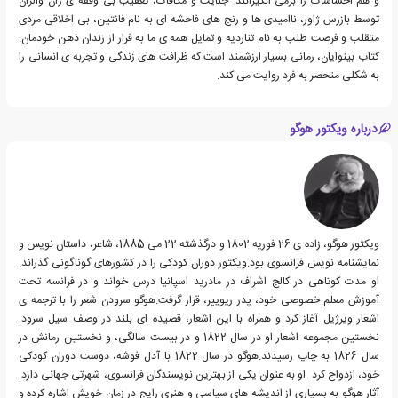
و هم احساسات را برمی انگیزانند: جنایت و مکافات، تعقیب بی وقفه ی ژان والژان
توسط بازرس ژاور، ناامیدی ها و رنج های فاحشه ای به نام فانتین، بی اخلاقی مردی
متقلب و فرصت طلب به نام تناردیه و تمایل همه ی ما به فرار از زندان ذهن خودمان.
کتاب بینوایان، رمانی بسیار ارزشمند است که ظرافت های زندگی و تجربه ی انسانی را
به شکلی منحصر به فرد روایت می کند.
درباره ویکتور هوگو
ویکتور هوگو، زاده ی 26 فوریه 1802 و درگذشته 22 می 1885، شاعر، داستان نویس و
نمایشنامه نویس فرانسوی بود.ویکتور دوران کودکی را در کشورهای گوناگونی گذراند.
او مدت کوتاهی در کالج اشراف در مادرید اسپانیا درس خواند و در فرانسه تحت
آموزش معلم خصوصی خود، پدر ریوییر، قرار گرفت.هوگو سرودن شعر را با ترجمه ی
اشعار ویرژیل آغاز کرد و همراه با این اشعار، قصیده ای بلند در وصف سیل سرود.
نخستین مجموعه اشعار او در سال 1822 و در بیست سالگی، و نخستین رمانش در
سال 1826 به چاپ رسیدند.هوگو در سال 1822 با آدل فوشه، دوست دوران کودکی
خود، ازدواج کرد. او به عنوان یکی از بهترین نویسندگان فرانسوی، شهرتی جهانی دارد.
آثار هوگو به بسیاری از اندیشه های سیاسی و هنری رایج در زمان خویش اشاره کرده و