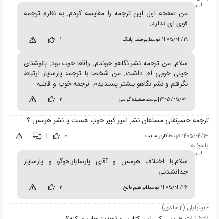
من صفحه اول این ترجمه را مقایسه کردم. به نظرم ترجمه
قوی ای ندارد.
1405/04/19
|
توسط
یوسف پلنگ
1
|
سلام. من ترجمه نشر نگاهو خوندم. واقعا خوب بود. پانوشتای
خیلی خوبی ام داشت. من شخصا با ترجمه پارسایار ارتباط
نگرفتم و نشر نگاهو بیشتر پسندیدم. ترجمه خوب و قابلیه
1405/05/03
|
توسط
سعیده گرامی
2
|
ترجمه حسینقلی مستعان نشر امیر کبیر خوب هست یا نشر هرمس ؟
1405/04/13
|
توسط
کاربر سایت
0
|
|
پاسخ ها
سلام.با اختلاف هرمس و آقای پارسایار.هوگو و پارسایار
جدانشدنی
1405/04/26
|
توسط
ابراهیم فاتح
2
|
- بینوایان (2 جلدی)
انتشارات هرمس کی این کتاب رو تجدید چاپ میکنه؟