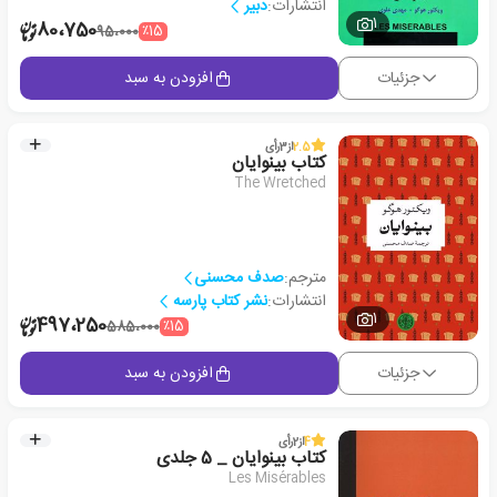
انتشارات:
دبیر
1
80،750
٪15
95،000
جزئیات
افزودن به سبد
2.5
از
3
رأی
کتاب بینوایان
The Wretched
مترجم:
صدف محسنی
انتشارات:
نشر کتاب پارسه
1
497،250
٪15
585،000
جزئیات
افزودن به سبد
4
از
2
رأی
کتاب بینوایان _ 5 جلدی
Les Misérables