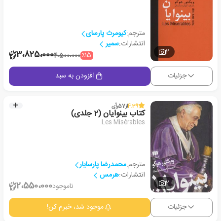
مترجم:
کیومرث پارسای
انتشارات:
سمیر
2
3،825،000
٪15
4،500،000
جزئیات
افزودن به سبد
4.39
از
57
رأی
کتاب بینوایان (2 جلدی)
Les Misérables
مترجم:
محمدرضا پارسایار
انتشارات:
هرمس
2
2،550،000
ناموجود
جزئیات
موجود شد، خبرم کن!