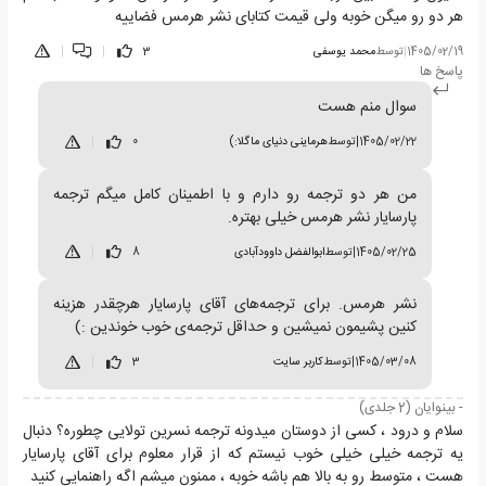
هر دو رو میگن خوبه ولی قیمت کتابای نشر هرمس فضاییه
1405/02/19
|
توسط
محمد یوسفی
3
|
|
پاسخ ها
سوال منم هست
1405/02/22
|
توسط
هرماینی دنیای ماگلا:)
0
|
من هر دو ترجمه رو دارم و با اطمینان کامل میگم ترجمه
پارسایار نشر هرمس خیلی بهتره.
1405/02/25
|
توسط
ابوالفضل داوودآبادی
8
|
نشر هرمس. برای ترجمه‌های آقای پارسایار هرچقدر هزینه
کنین پشیمون نمیشین و حداقل ترجمه‌ی خوب خوندین :)
1405/03/08
|
توسط
کاربر سایت
3
|
- بینوایان (2 جلدی)
سلام و درود ، کسی از دوستان میدونه ترجمه نسرین تولایی چطوره؟ دنبال
یه ترجمه خیلی خیلی خوب نیستم که از قرار معلوم برای آقای پارسایار
هست ، متوسط رو به بالا هم باشه خوبه ، ممنون میشم اگه راهنمایی کنید