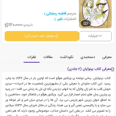
مترجم:
فاطمه رمضانی
انتشارات:
نفیر
1
120،000
ناموجود
جزئیات
موجود شد، خبرم کن!
معرفی
دسته‌بندی
نکوداشت
مقالات
نظرات
معرفی کتاب بینوایان (2 جلدی)
کتاب بینوایان، رمانی نوشته ی ویکتور هوگو است که اولین بار در سال 1862 به چاپ
رسید. این کتاب جاودان با معرفی یکی از مشهورترین شخصیت ها در ادبیات—مردی
خوش قلب به نام ژان والژان که به اتهام دزدیدن تکه ای نان به زندان می افتد—در زمره
ی برترین رمان های تمام اعصار قرار می گیرد. ویکتور هوگو در شاهکار خود، مخاطبین را
به اعماق جهان زیرین شهر پاریس می برد، آن ها را در نبردی میان خیر و شر غوطه ور
می سازد و با رئالیسمی نفس گیر و بی همتا، زندگی در خلال خیزش سال 1832 میلادی
را به تصویر می کشد. در بطن این داستان جذاب، موضوعاتی وجود دارند که هم ذهن