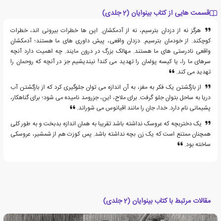
قسمت هایی از کتاب بینوایان (2 جلدی)
هرگز نه از دزدان بترسیم، نه از آدمکشان. این ها خطرات بیرونی اند، خطرات
کوچکند. از خودمان بترسیم. دزدان واقعی، پیش داوری های ما هستند؛ آدمکشان
واقعی نادرستی های ما هستند. مهالک بزرگ در درون مایند. چه اهمیت دارد آنچه
سرهای ما را، یا کیسه پولمان را تهدید می کند! نیندیشیم جز در آنچه که روحمان را
تهدید می کند.
از بازگشتن یک فکر به مغز، به آن اندازه می توان جلوگیری کرد که از بازگشتن آب
دریا به ساحل بتوان جلو گرفت. برای ملاح، این، جزرومد نامیده می شود؛ برای گناهکار،
پشیمانی نام دارد. خدا، جان را مانند اقیانوس می شوراند.
یک دختربچه که عروسک نداشته باشد تقریبا به همان اندازه بدبخت و به طور کلی
همچنان ممتنع است که یک زن بچه نداشته باشد. پس کوزت هم از شمشیر، عروسکی
ساخته بود.
مقالات مرتبط با کتاب بینوایان (2 جلدی)