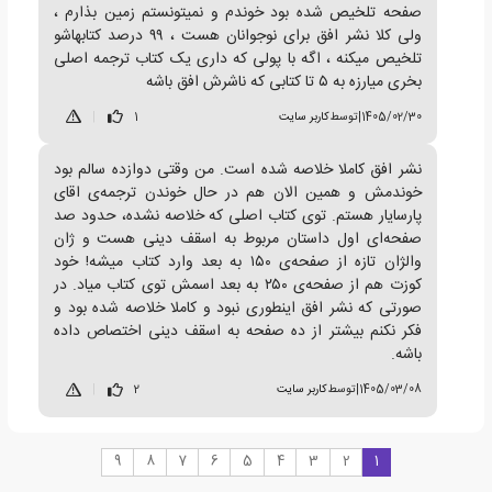
صفحه تلخیص شده بود خوندم و نمیتونستم زمین بذارم ،
ولی کلا نشر افق برای نوجوانان هست ، ۹۹ درصد کتابهاشو
تلخیص میکنه ، اگه با پولی که داری یک کتاب ترجمه اصلی
بخری میارزه به ۵ تا کتابی که ناشرش افق باشه
1405/02/30
|
توسط
کاربر سایت
1
|
نشر افق کاملا خلاصه شده است. من وقتی دوازده سالم بود
خوندمش و همین الان هم در حال خوندن ترجمه‌ی اقای
پارسایار هستم. توی کتاب اصلی که خلاصه نشده، حدود صد
صفحه‌ای اول داستان مربوط به اسقف دینی هست و ژان
والژان تازه از صفحه‌ی ۱۵۰ به بعد وارد کتاب میشه! خود
کوزت هم از صفحه‌ی ۲۵۰ به بعد اسمش توی کتاب میاد. در
صورتی که نشر افق اینطوری نبود و کاملا خلاصه شده بود و
فکر نکنم بیشتر از ده صفحه به اسقف دینی اختصاص داده
باشه.
1405/03/08
|
توسط
کاربر سایت
2
|
9
8
7
6
5
4
3
2
1