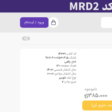
ورود / ثبت‌نام
سبد خرید
کد کتاب:
14331
شابک:
978-6002530615
قطع:
رقعی
تعداد صفحه:
160
سال انتشار شمسی:
1403
سال انتشار میلادی:
2002
نوع جلد:
شومیز
سری چاپ:
7
ناموجود
385،000
د، خبرم کن!