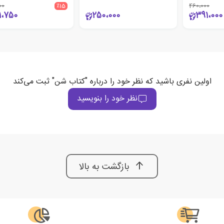
00
٪15
460،000
1،750
250،000
391،000
اولین نفری باشید که نظر خود را درباره "کتاب شن" ثبت می‌کند
نظر خود را بنویسید
بازگشت به بالا