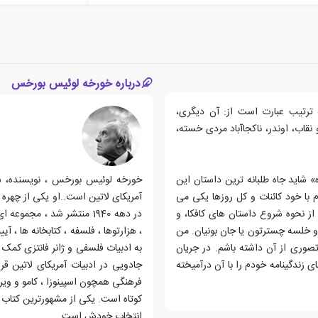
درباره خورخه لوئیس بورخس
 ها به ترتیب عبارت است از: آن دیگری،
قاب، اوندر، ناکجاآباد مردی خسته،
 شاید جاه طلبانه ترین داستان این
خورخه لوئیس بورخس ، نویسنده، شا
با خود کائنات و کل روزها یکی می
آمریکای لاتین است..او یکی از چهره 
از نحوه شروع داستان های کافکا، و
در دهه 1940 منتشر شد ، مج
 خلسه چسترتون یا جان بونیان. من
، هزارتوها ، فلسفه ، کتابخانه ها ، آ
تصوری از آن داشته باشم. در جریان
به ادبیات فلسفی و ژانر فانتزی کمک
زندگینامه خودم را با آن درآمیخته
جادویی در ادبیات آمریکای لاتین ق
فرهنگی همچون اسپینوزا ، کامو و ویر
انتخاب خودش است.