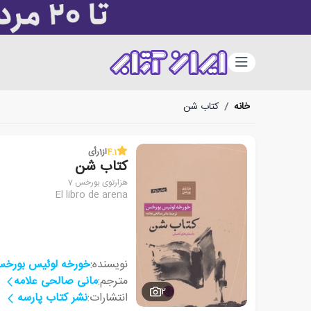
دسته‌بندی
خانه
/
کتاب شن
4.1
از
1
رأی
کتاب شن
هزارتوی بورخس 7
El libro de arena
نویسنده:
خورخه لوئیس بورخ
مترجم:
مانی صالحی علامه
2
انتشارات:
نشر کتاب پارسه