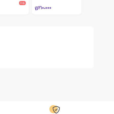
٪15
210،000