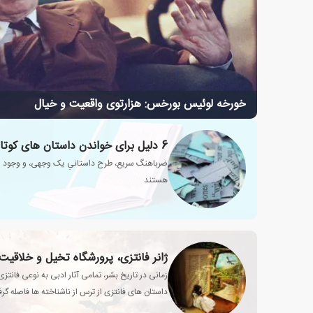
خورخه لوئیس بورخس: هزارتوی واقعیت و خیال
6 دلیل برای خواندن داستان های کوتاه
ضرباهنگ سریع، طرح داستانیِ یک وجهی، و وجود ایج
هستند
ژانر فانتزی، پرورشگاه تخیل و خلاقیت
زمانی در تاریخ بشر، تمامی آثار ادبی به نوعی فانت
داستان های فانتزی از ترس از ناشناخته ها فاصله گرفت
انسان تبدیل شد؟