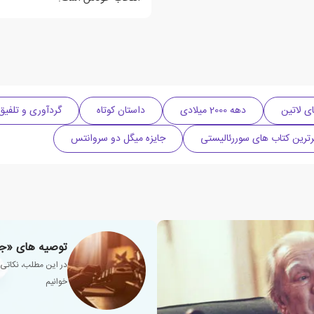
ای لاتین
دهه 2000 میلادی
داستان کوتاه
گردآوری و تلفیق
ترین کتاب های سوررئالیستی
جایزه میگل دو سروانتس
توصیه های «جو
در این مطلب، نکاتی 
خوانیم