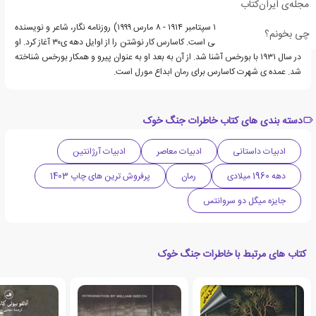
مجله‌ی ایران‌کتاب
آدولفو بیوئی کاسارس (۱۵ سپتامبر ۱۹۱۴ - ۸ مارس ۱۹۹۹) روزنامه نگار، شاعر و نویسنده
چی بخونم؟
ی داستان های علمی تخیلی است. کاسارس کار نوشتن را از اوایل دهه ی۳۰ آغاز کرد. او
در سال ۱۹۳۱ با بورخس آشنا شد. از آن به بعد او به عنوان پیرو و همکار بورخس شناخته
شد. عمده ی شهرت کاسارس برای رمان ابداع مورل است.
دسته بندی های کتاب خاطرات جنگ خوک
ادبیات داستانی
ادبیات معاصر
ادبیات آرژانتین
دهه 1960 میلادی
رمان
پرفروش ترین های چاپ 1403
جایزه میگل دو سروانتس
کتاب های مرتبط با خاطرات جنگ خوک