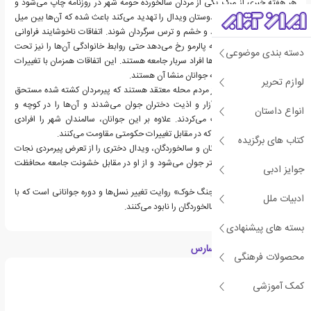
هر هفته خبری از مرگ یکی از مردان سالخورده حومه شهر در روزنامه چاپ می‌شود و
خشونتی که سالمندان و دوستان ویدال را تهدید می‌کند باعث شده که آن‌ها بین میل
به ادامه زندگی عادی خود و خشم و ترس سرگردان شوند. اتفاقات ناخوشایند فراوانی
که برای بازنشستگان حومه پالرمو رخ می‌دهد حتی روابط خانوادگی آن‌ها را نیز تحت
دسته بندی موضوعی
تأثیر قرار داده و گویی آن‌ها افراد سربار جامعه هستند. این اتفاقات همزمان با تغییرات
حکومت و انقلابی است که جوانان منشا آن هستند.
لوازم تحریر
در این میان البته برخی از مردم محله معتقد هستند که پیرمردان کشته شده مستحق
مرگ بوده‌اند زیرا باعث آزار و اذیت دختران جوان می‌شدند و آن‌ها را در کوچه و
انواع داستان
خیابان‌های خلوت تعقیب می‌کردند. علاوه بر این جوانان، سالمندان شهر را افرادی
خودخواه و ترسو می‌دانند که در مقابل تغییرات حکومتی مقاومت می‌کنند.
کتاب های برگزیده
در موازات جنگ میان جوانان و سالخوردگان، ویدال دختری را از تعرض پیرمردی نجات
می‌دهد و خود عاشق دختر جوان می‌شود و از او در مقابل خشونت جامعه محافظت
جوایز ادبی
می‌کند.
بیشتر اتفاقات «خاطرات جنگ خوک» روایت تغییر نسل‌ها و دوره جوانانی است که با
ادبیات ملل
بی‌رحمی نسل گذشته و سالخوردگان را نابود می‌کنند.
بسته های پیشنهادی
درباره آدولفو بیوئی کاسارس
محصولات فرهنگی
کمک آموزشی