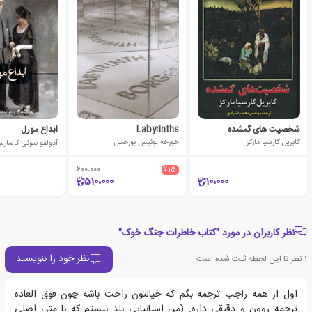
شخصیت های گمشده
Labyrinths
ابداع مورل
گابریل گارسیا مارکز
خورخه لوئیس بورخس
آدولفو بیوئی کاسار
600،000
٪15
510،000
10،000
نظر کاربران در مورد "کتاب خاطرات جنگ خوک"
نظر خود را بنویسید
1
نظر تا این لحظه ثبت شده است
اول از همه راجب ترجمه بگم که خیالتون راحت باشه چون فوق العاده
ترجمه روون و دقیقی داره. (من اسپانیایی بلد نیستم که با متن اصلی