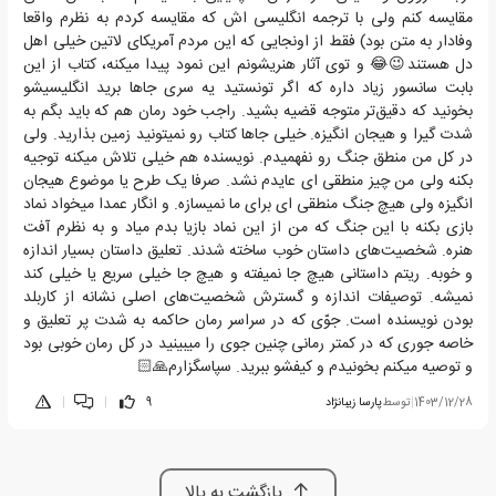
مقایسه کنم ولی با ترجمه انگلیسی اش که مقایسه کردم به نظرم واقعا
وفادار به متن بود) فقط از اونجایی که این مردم آمریکای لاتین خیلی اهل
دل هستند😉😂 و توی آثار هنریشونم این نمود پیدا میکنه، کتاب از این
بابت سانسور زیاد داره که اگر تونستید یه سری جاها برید انگلیسیشو
بخونید که دقیق‌تر متوجه قضیه بشید. راجب خود رمان هم که باید بگم به
شدت گیرا و هیجان انگیزه. خیلی جاها کتاب رو نمیتونید زمین بذارید. ولی
در کل من منطق جنگ رو نفهمیدم. نویسنده هم خیلی تلاش میکنه توجیه
بکنه ولی من چیز منطقی ای عایدم نشد. صرفا یک طرح یا موضوع هیجان
انگیزه ولی هیچ جنگ منطقی ای برای ما نمیسازه. و انگار عمدا میخواد نماد
بازی بکنه با این جنگ که من از این نماد بازیا بدم میاد و به نظرم آفت
هنره. شخصیت‌های داستان خوب ساخته شدند. تعلیق داستان بسیار اندازه
و خوبه. ریتم داستانی هیچ جا نمیفته و هیچ جا خیلی سریع یا خیلی کند
نمیشه. توصیفات اندازه و گسترش شخصیت‌های اصلی نشانه از کاربلد
بودن نویسنده است. جوّی که در سراسر رمان حاکمه به شدت پر تعلیق و
خاصه جوری که در کمتر رمانی چنین جوی را میبینید در کل رمان خوبی بود
و توصیه میکنم بخونیدم و کیفشو ببرید. سپاسگزارم🙏🏻
1403/12/28
|
توسط
پارسا زیبانژاد
9
|
|
بازگشت به بالا