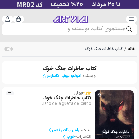
دسته‌بندی
ورود 
سبد خرید
جستجوی کتاب، نویسنده و...
خانه
/
کتاب خاطرات جنگ خوک
کتاب خاطرات جنگ خوک
نویسنده:
آدولفو بیوئی کاسارس
3.1
از
5
رأی
کتاب خاطرات جنگ خوک
Diario de la guerra del cerdo
مترجم:
رامین ناصر نصیر
انتشارات:
خوب