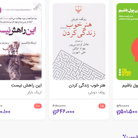
ول باشیم
هنر خوب زندگی کردن
این راهش نیست
رولف دوبلی
اریک بارکر
00
٪10
680،000
٪5
590،000
0،100
646،000
501،500
شومیز)"