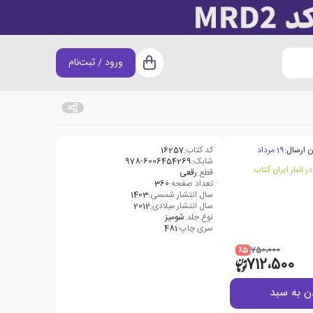
ورود / ثبت‌نام
سبد خرید
ن ارسال:
19 مرداد
کد کتاب:
16257
شابک:
978-6006454269
قطع:
رقعی
تعداد صفحه:
360
سال انتشار شمسی:
1403
سال انتشار میلادی:
2012
نوع جلد:
شومیز
سری چاپ:
481
٪5
750،000
712،500
ن به سبد