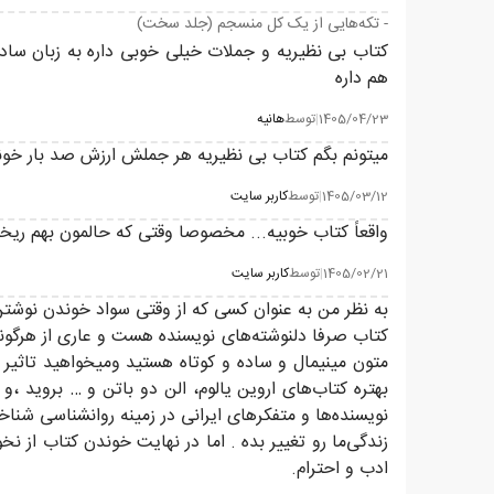
- تکه‌هایی از یک کل منسجم (جلد سخت)
کتاب بی نظیریه و جملات خیلی خوبی داره به زبان ساده
هم داره
1405/04/23
|
توسط
هانیه
میتونم بگم کتاب بی نظیریه هر جملش ارزش صد بار خوند
1405/03/12
|
توسط
کاربر سایت
واقعاً کتاب خوبیه... مخصوصا وقتی که حالمون بهم ریخ
1405/02/21
|
توسط
کاربر سایت
به نظر من به عنوان کسی که از وقتی سواد خوندن نوش
کتاب صرفا دلنوشته‌های نویسنده هست و عاری از هرگونه 
متون مینیمال و ساده و کوتاه هستید و‌میخواهید تاثیر
بهتره کتاب‌های اروین یالوم، الن دو باتن و … بروید ،و
زندگی‌ما رو تغییر بده . اما در نهایت خوندن کتاب از
ادب و احترام.