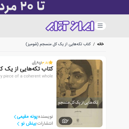
دسته‌بندی
خانه
/
کتاب تکه‌هایی از یک کل منسجم (شومیز)
3.81
از
91
رأی
کتاب تکه‌هایی از یک ک
y piece of a coherent whole
نویسنده:
پونه مقیمی
2
انتشارات:
بینش نو