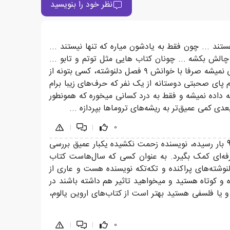
نظر خود را بنویسید
ستند ... چون فقط به یادشون میاره که تنها نیستند ...
الش بکشه ... چونان کتاب هایی مثل توتم و تابو ...
روان درمانی با کتاب جریانیه که تازگی توسط روان درمان گران و تراپیست‌ها داره شکل میگیره و ایرادی هم نداره اما به طور کلی نمیشه صرفا با خوانش ۹ فصل دلنوشته، کسی بتونه از
 پای صحبتی دوستانه از یک نفر که حرف‌های زیبا برام
ه داده نمیشه و فقط به درد کسانی میخوره که همونطور
ی کمی عمیق‌تر به ریشه‌های تروما‌ها بپردازه ...
|
|
0
به نظر من کتابی سطحی و برعکس اسمش انسجامی ندارد. متاسفانه کتابی که تعداد چاپ‌هایش در زمان کوتاهی به 80 و 90 بار رسیده، نویسنده زحمت نکشیده یکبار عمیق بررسی
رفه‌ای کمک بگیرد. به عنوان کسی که سال‌هاست کتاب
شته‌های پراکنده و تکه‌تکه نویسنده هست و عاری از
ه و کوتاه هستید و میخواهید تاثیر هم داشته باشند در
و یا فلسفی هستید بهتر است از کتاب‌های اروین یالوم،
|
|
0