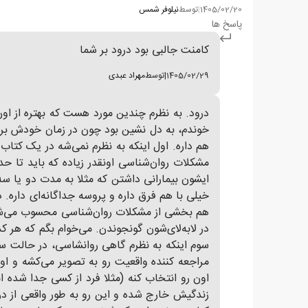
1405/02/20
|
توسط
نیلوفر شمس
پاسخ ها
کامنت جالبی بود درود بر شما
1405/02/29
|
توسط
مهراد عبدی
درود. به نظرم چندین مورد هست که بهتره از اون
خوندم، به دل نشین بود چون در زمان خودش برا
هم داره. اول اینکه به نظرم نمی‌شه در یک کت
مشکلات روان‌شناسی اونقدر زیاده که باید تا ح
ایشون بیمارانی داشتن که مثلا به مدت دو یا س
خیلی با هم فرق داره و پروسه جداگانه‌ای داره.
هم بخشی از مشکلات روان‌شناسی محسوب می‌شه
در لابه‌لای‌شون گونجوندن. می‌خوام بگم که هر 
سوم اینکه به نظرم گاهی روانشاسی، در حالت س
مراجعه کننده واقعیت رو به تصویر می‌کشه و او
اون رو انتخاب کنه (مثلا فرد از کسی جدا شده
زندگیش خارج شده و این رو به طور واقعی از درو