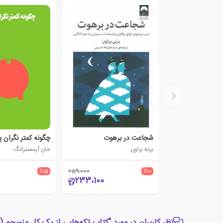
شجاعت در برهوت
چگونه کمتر نگران پ
برنه براون
جان آرمسترانگ
٪15
259،000
٪10
233،100
نظر کاربران در مورد "کتاب تکه‌هایی از یک کل منسجم (