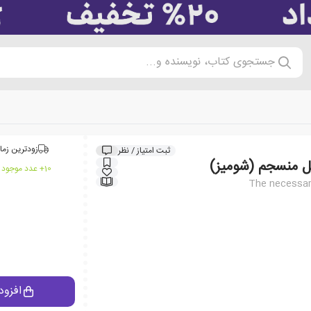
جستجوی کتاب، نویسنده و...
زودترین زما
ثبت امتیاز / نظر
ل منسجم (شومیز)
10+ عدد موجود در انبار ایران کتاب
The necessar
افزود