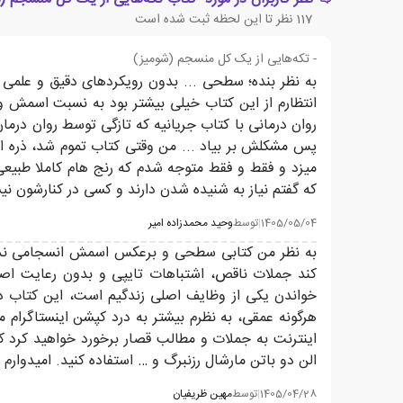
117
نظر تا این لحظه ثبت شده است
- تکه‌هایی از یک کل منسجم (شومیز)
به نظر بنده؛ سطحی ... بدون رویکرد‌های دقیق و علمی ..
انتظارم از این کتاب خیلی بیشتر بود به نسبت اسمش و
پس مشکلش بر بیاد ... من وقتی کتاب تموم شد، ذره ای 
میزد و فقط و فقط متوجه شدم که رنج هام کاملا طبیعی 
که گفتم نیاز به شنیده شدن دارند و کسی در کنارشون نیس
1405/05/04
|
توسط
وحید محمدزاده امیر
کند جملات ناقص، اشتباهات تایپی و بدون رعایت اصول
خواندن یکی از وظایف اصلی زندگیم است، این کتاب در
هرگونه عمقی، به نظرم بیشتر به درد کپشن اینستاگرام م
اینترنت به جملات و مطالب قصار برخورد خواهید کرد که 
الن دو باتن مارشال رزنبرگ و … استفاده کنید. امیدوارم 
1405/04/28
|
توسط
مهین ظریفیان